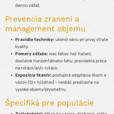
dennú záťaž.
Prevencia zranení a
management objemu
Pravidlo techniky:
ukonči sériu pri prvej strate
kvality.
Pomery záťaže:
viac ťahov než tlačení,
dostatok horizontálneho ťahu; pravidelná práca
na rotácii/anti-rotácii.
Expozícia tkanív:
postupná adaptácia šliach a
väzov (12+ týždňov) – neskáč predčasne na
vysoké objemy/plyometriu.
Špecifiká pre populácie
Začiatočníci:
dôraz na vzorce, dýchanie, nízke