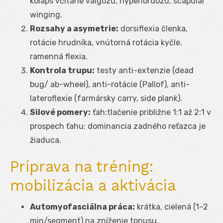
kolaps včítane valgózu, hyperlordózu, scapular
winging.
Rozsahy a asymetrie:
dorsiflexia členka,
rotácie hrudníka, vnútorná rotácia kyčle,
ramenná flexia.
Kontrola trupu:
testy anti-extenzie (dead
bug/ ab-wheel), anti-rotácie (Pallof), anti-
lateroflexie (farmársky carry, side plank).
Silové pomery:
ťah:tlačenie približne 1:1 až 2:1 v
prospech ťahu; dominancia zadného reťazca je
žiaduca.
Príprava na tréning:
mobilizácia a aktivácia
Automyofasciálna práca:
krátka, cielená (1–2
min/segment) na zníženie tonusu.