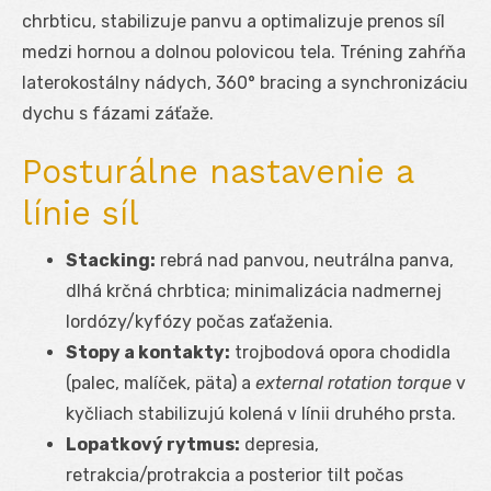
chrbticu, stabilizuje panvu a optimalizuje prenos síl
medzi hornou a dolnou polovicou tela. Tréning zahŕňa
laterokostálny nádych, 360° bracing a synchronizáciu
dychu s fázami záťaže.
Posturálne nastavenie a
línie síl
Stacking:
rebrá nad panvou, neutrálna panva,
dlhá krčná chrbtica; minimalizácia nadmernej
lordózy/kyfózy počas zaťaženia.
Stopy a kontakty:
trojbodová opora chodidla
(palec, malíček, päta) a
external rotation torque
v
kyčliach stabilizujú kolená v línii druhého prsta.
Lopatkový rytmus:
depresia,
retrakcia/protrakcia a posterior tilt počas