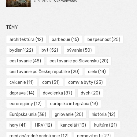
6. 9. 2023
6 komentárov
TÉMY
architektúra
(12)
barbecue
(15)
bezpečnosť
(25)
bydlení
(22)
byt
(52)
bývanie
(50)
cestovanie
(48)
cestovanie po Slovensku
(20)
cestovanie po Českej republike
(20)
ciele
(14)
cvičenie
(11)
dom
(51)
domy a byty
(23)
doprava
(14)
dovolenka
(87)
dych
(20)
euroregióny
(12)
európska integrácia
(13)
Európska únia
(38)
grilovanie
(20)
história
(12)
hory
(41)
HRV
(12)
kancelář
(13)
kultúra
(21)
medzinárodné podnikanie
(12)
nemovitosti
(27)