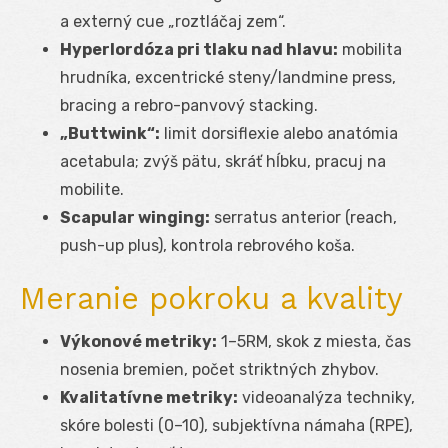
a externý cue „roztláčaj zem“.
Hyperlordóza pri tlaku nad hlavu:
mobilita
hrudníka, excentrické steny/landmine press,
bracing a rebro-panvový stacking.
„Buttwink“:
limit dorsiflexie alebo anatómia
acetabula; zvýš pätu, skráť hĺbku, pracuj na
mobilite.
Scapular winging:
serratus anterior (reach,
push-up plus), kontrola rebrového koša.
Meranie pokroku a kvality
Výkonové metriky:
1–5RM, skok z miesta, čas
nosenia bremien, počet striktných zhybov.
Kvalitatívne metriky:
videoanalýza techniky,
skóre bolesti (0–10), subjektívna námaha (RPE),