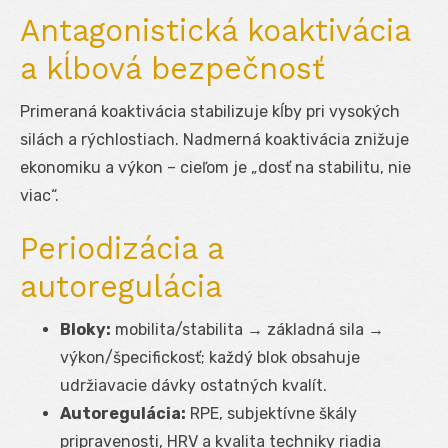
Antagonistická koaktivácia
a kĺbová bezpečnosť
Primeraná koaktivácia stabilizuje kĺby pri vysokých
silách a rýchlostiach. Nadmerná koaktivácia znižuje
ekonomiku a výkon – cieľom je „dosť na stabilitu, nie
viac“.
Periodizácia a
autoregulácia
Bloky:
mobilita/stabilita → základná sila →
výkon/špecifickosť; každý blok obsahuje
udržiavacie dávky ostatných kvalít.
Autoregulácia:
RPE, subjektívne škály
pripravenosti, HRV a kvalita techniky riadia