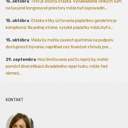
15. októbra
:
Toto je zložitá otázka. Vynakladanie veľkých súm
na luxusné kongresové priestory môže byť ospravedln...
15. októbra
:
Otázka etiky účtovania poplatkov geodetmi je
komplexná. Na jednej strane, vysoké poplatky môžu byť o...
15. októbra
:
Vláda by mohla zaviesť opatrenia na podporu
dostupnosti bývania, napríklad cez finančné stimuly pre ...
29. septembra
:
Hoci limitovanie počtu repríz by mohlo
pomôcť diverzifikácii divadelného repertoáru, môže tiež
obmed...
KONTAKT