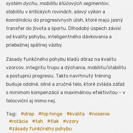
systém dychu
,
mobilitu kľúčových segmentov
,
stabilitu v kritických rovinách
,
silový výkon
a
koordináciu
do progresívnych úloh, ktoré majú jasný
transfer do života a športu. Dlhodobý úspech závisí
od kvality pohybu, inteligentného dávkovania a
priebežnej spätnej väzby.
Zásady funkčného pohybu kladú dôraz na kvalitu
vzorcov, integritu trupu a dýchania, mobilitu/stabilitu
a postupnú progresiu. Takto navrhnutý tréning
buduje odolné, silné a zručné telo, ktoré zvláda záťaž
s minimom kompenzácií a maximálnou efektivitou – v
telocvični aj mimo nej.
Tag:
drep
hip hinge
kvalita
nosenie
rotácia
tah
tlak
vzory
zásady funkčného pohybu