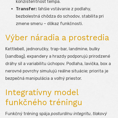
konzistentnosť tempa.
Transfer:
ľahšie vstávanie z podlahy,
bezbolestná chôdza do schodov, stabilita pri
zmene smeru – dôkaz funkčnosti.
Výber náradia a prostredia
Kettlebell, jednoručky, trap-bar, landmine, bulky
(sandbag), expandery a hrazdy podporujú prirodzené
dráhy síl a variabilitu úchopov. Podlaha, lavička, box a
nerovné povrchy simulujú reálne situácie; priorita je
bezpečná manipulácia a voľný priestor.
Integratívny model
funkčného tréningu
Funkčný tréning spája
posturálnu integritu
,
tlakový