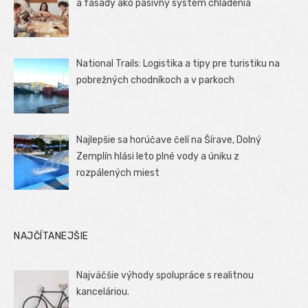
a fasády ako pasívny systém chladenia
National Trails: Logistika a tipy pre turistiku na
pobrežných chodníkoch a v parkoch
Najlepšie sa horúčave čelí na Šírave, Dolný
Zemplín hlási leto plné vody a úniku z
rozpálených miest
NAJČÍTANEJŠIE
Najväčšie výhody spolupráce s realitnou
kanceláriou.