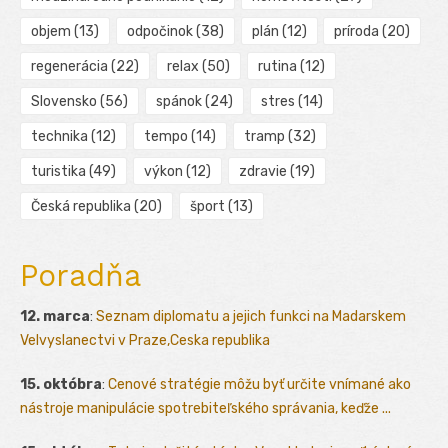
objem
(13)
odpočinok
(38)
plán
(12)
príroda
(20)
regenerácia
(22)
relax
(50)
rutina
(12)
Slovensko
(56)
spánok
(24)
stres
(14)
technika
(12)
tempo
(14)
tramp
(32)
turistika
(49)
výkon
(12)
zdravie
(19)
Česká republika
(20)
šport
(13)
Poradňa
12. marca
:
Seznam diplomatu a jejich funkci na Madarskem
Velvyslanectvi v Praze,Ceska republika
15. októbra
:
Cenové stratégie môžu byť určite vnímané ako
nástroje manipulácie spotrebiteľského správania, keďže ...