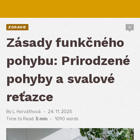
ZDRAVIE
0
Zásady funkčného
pohybu: Prirodzené
pohyby a svalové
reťazce
By
L. Horváthová
Posted
24. 11. 2025
on
Time to Read:
5 min
-
1090
words