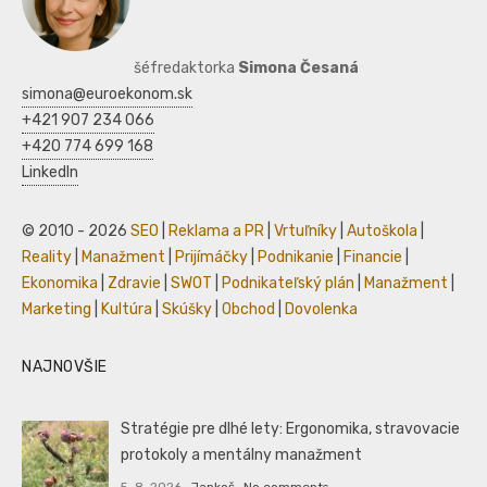
šéfredaktorka
Simona Česaná
simona@euroekonom.sk
+421 907 234 066
+420 774 699 168
LinkedIn
© 2010 - 2026
SEO
|
Reklama a PR
|
Vrtuľníky
|
Autoškola
|
Reality
|
Manažment
|
Prijímáčky
|
Podnikanie
|
Financie
|
Ekonomika
|
Zdravie
|
SWOT
|
Podnikateľský plán
|
Manažment
|
Marketing
|
Kultúra
|
Skúšky
|
Obchod
|
Dovolenka
NAJNOVŠIE
Stratégie pre dlhé lety: Ergonomika, stravovacie
protokoly a mentálny manažment
5. 8. 2026
Jankoš
No comments