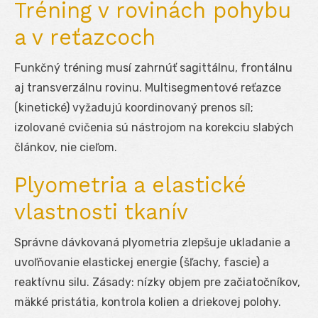
Tréning v rovinách pohybu
a v reťazcoch
Funkčný tréning musí zahrnúť sagittálnu, frontálnu
aj transverzálnu rovinu. Multisegmentové reťazce
(kinetické) vyžadujú koordinovaný prenos síl;
izolované cvičenia sú nástrojom na korekciu slabých
článkov, nie cieľom.
Plyometria a elastické
vlastnosti tkanív
Správne dávkovaná plyometria zlepšuje ukladanie a
uvoľňovanie elastickej energie (šľachy, fascie) a
reaktívnu silu. Zásady: nízky objem pre začiatočníkov,
mäkké pristátia, kontrola kolien a driekovej polohy.