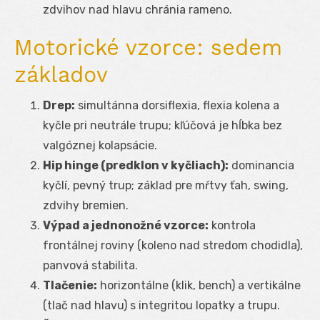
zdvihov nad hlavu chránia rameno.
Motorické vzorce: sedem
základov
Drep:
simultánna dorsiflexia, flexia kolena a
kyčle pri neutrále trupu; kľúčová je hĺbka bez
valgóznej kolapsácie.
Hip hinge (predklon v kyčliach):
dominancia
kyčlí, pevný trup; základ pre mŕtvy ťah, swing,
zdvihy bremien.
Výpad a jednonožné vzorce:
kontrola
frontálnej roviny (koleno nad stredom chodidla),
panvová stabilita.
Tlačenie:
horizontálne (klik, bench) a vertikálne
(tlač nad hlavu) s integritou lopatky a trupu.