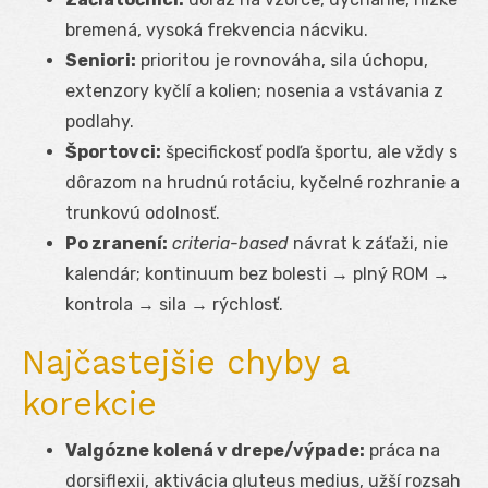
bremená, vysoká frekvencia nácviku.
Seniori:
prioritou je rovnováha, sila úchopu,
extenzory kyčlí a kolien; nosenia a vstávania z
podlahy.
Športovci:
špecifickosť podľa športu, ale vždy s
dôrazom na hrudnú rotáciu, kyčelné rozhranie a
trunkovú odolnosť.
Po zranení:
criteria-based
návrat k záťaži, nie
kalendár; kontinuum bez bolesti → plný ROM →
kontrola → sila → rýchlosť.
Najčastejšie chyby a
korekcie
Valgózne kolená v drepe/výpade:
práca na
dorsiflexii, aktivácia gluteus medius, užší rozsah