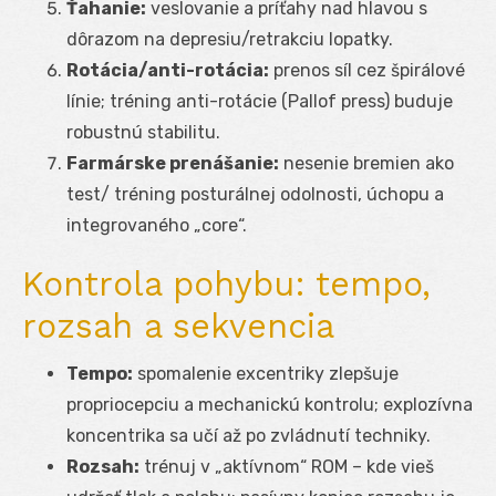
Ťahanie:
veslovanie a príťahy nad hlavou s
dôrazom na depresiu/retrakciu lopatky.
Rotácia/anti-rotácia:
prenos síl cez špirálové
línie; tréning anti-rotácie (Pallof press) buduje
robustnú stabilitu.
Farmárske prenášanie:
nesenie bremien ako
test/ tréning posturálnej odolnosti, úchopu a
integrovaného „core“.
Kontrola pohybu: tempo,
rozsah a sekvencia
Tempo:
spomalenie excentriky zlepšuje
propriocepciu a mechanickú kontrolu; explozívna
koncentrika sa učí až po zvládnutí techniky.
Rozsah:
trénuj v „aktívnom“ ROM – kde vieš