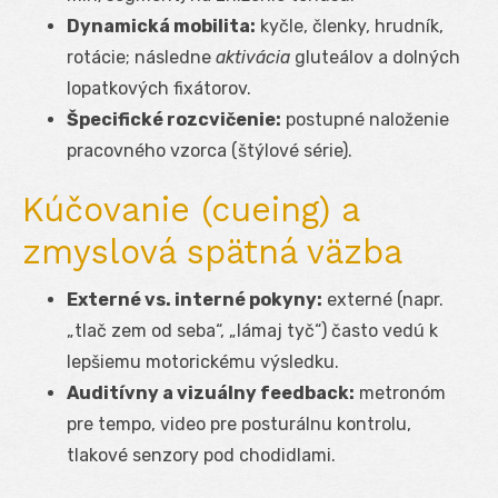
Dynamická mobilita:
kyčle, členky, hrudník,
rotácie; následne
aktivácia
gluteálov a dolných
lopatkových fixátorov.
Špecifické rozcvičenie:
postupné naloženie
pracovného vzorca (štýlové série).
Kúčovanie (cueing) a
zmyslová spätná väzba
Externé vs. interné pokyny:
externé (napr.
„tlač zem od seba“, „lámaj tyč“) často vedú k
lepšiemu motorickému výsledku.
Auditívny a vizuálny feedback:
metronóm
pre tempo, video pre posturálnu kontrolu,
tlakové senzory pod chodidlami.