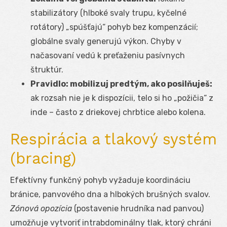
stabilizátory (hlboké svaly trupu, kyčelné
rotátory) „spúšťajú“ pohyb bez kompenzácií;
globálne svaly generujú výkon. Chyby v
načasovaní vedú k preťaženiu pasívnych
štruktúr.
Pravidlo: mobilizuj predtým, ako posilňuješ:
ak rozsah nie je k dispozícii, telo si ho „požičia“ z
inde – často z driekovej chrbtice alebo kolena.
Respirácia a tlakový systém
(bracing)
Efektívny funkčný pohyb vyžaduje koordináciu
bránice, panvového dna a hlbokých brušných svalov.
Zónová opozícia
(postavenie hrudníka nad panvou)
umožňuje vytvoriť intrabdominálny tlak, ktorý chráni