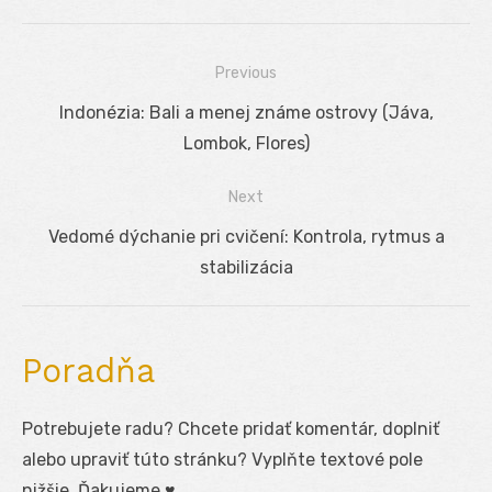
Previous
Navigácia
Previous
Indonézia: Bali a menej známe ostrovy (Jáva,
v
post:
Lombok, Flores)
článku
Next
Next
Vedomé dýchanie pri cvičení: Kontrola, rytmus a
post:
stabilizácia
Poradňa
Potrebujete radu? Chcete pridať komentár, doplniť
alebo upraviť túto stránku? Vyplňte textové pole
nižšie. Ďakujeme ♥