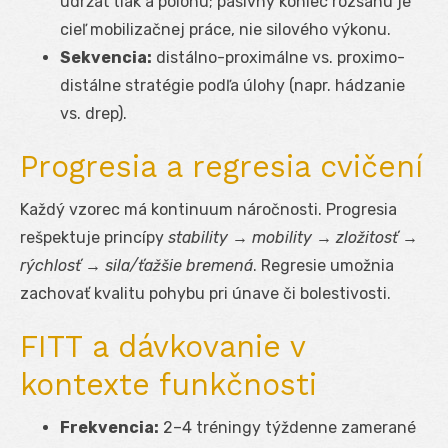
udržať tlak a polohu; pasívny koniec rozsahu je
cieľ mobilizačnej práce, nie silového výkonu.
Sekvencia:
distálno-proximálne vs. proximo-
distálne stratégie podľa úlohy (napr. hádzanie
vs. drep).
Progresia a regresia cvičení
Každý vzorec má kontinuum náročnosti. Progresia
rešpektuje princípy
stability → mobility → zložitosť →
rýchlosť → sila/ťažšie bremená
. Regresie umožnia
zachovať kvalitu pohybu pri únave či bolestivosti.
FITT a dávkovanie v
kontexte funkčnosti
Frekvencia:
2–4 tréningy týždenne zamerané