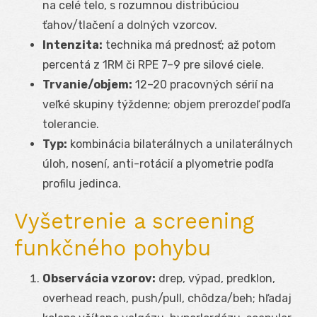
na celé telo, s rozumnou distribúciou
ťahov/tlačení a dolných vzorcov.
Intenzita:
technika má prednosť; až potom
percentá z 1RM či RPE 7–9 pre silové ciele.
Trvanie/objem:
12–20 pracovných sérií na
veľké skupiny týždenne; objem prerozdeľ podľa
tolerancie.
Typ:
kombinácia bilaterálnych a unilaterálnych
úloh, nosení, anti-rotácií a plyometrie podľa
profilu jedinca.
Vyšetrenie a screening
funkčného pohybu
Observácia vzorov:
drep, výpad, predklon,
overhead reach, push/pull, chôdza/beh; hľadaj