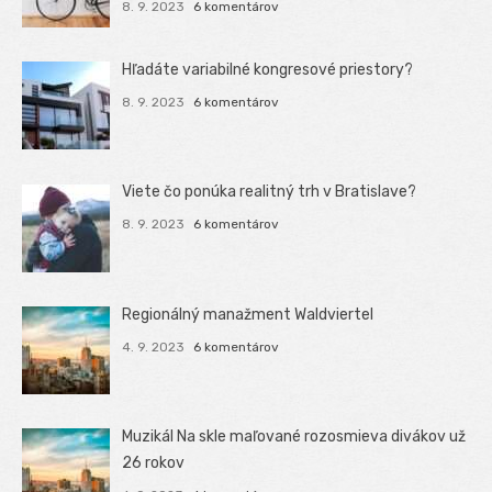
8. 9. 2023
6 komentárov
Hľadáte variabilné kongresové priestory?
8. 9. 2023
6 komentárov
Viete čo ponúka realitný trh v Bratislave?
8. 9. 2023
6 komentárov
Regionálný manažment Waldviertel
4. 9. 2023
6 komentárov
Muzikál Na skle maľované rozosmieva divákov už
26 rokov