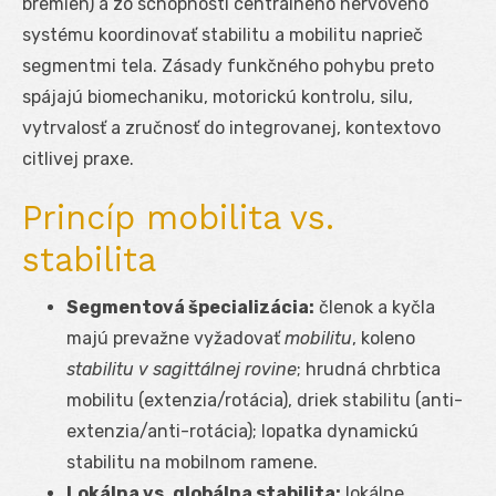
bremien) a zo schopnosti centrálneho nervového
systému koordinovať stabilitu a mobilitu naprieč
segmentmi tela. Zásady funkčného pohybu preto
spájajú biomechaniku, motorickú kontrolu, silu,
vytrvalosť a zručnosť do integrovanej, kontextovo
citlivej praxe.
Princíp mobilita vs.
stabilita
Segmentová špecializácia:
členok a kyčla
majú prevažne vyžadovať
mobilitu
, koleno
stabilitu v sagittálnej rovine
; hrudná chrbtica
mobilitu (extenzia/rotácia), driek stabilitu (anti-
extenzia/anti-rotácia); lopatka dynamickú
stabilitu na mobilnom ramene.
Lokálna vs. globálna stabilita:
lokálne