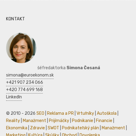
KONTAKT
šéfredaktorka
Simona Česaná
simona@euroekonom.sk
+421 907 234 066
+420 774 699 168
LinkedIn
© 2010 - 2026
SEO
|
Reklama a PR
|
Vrtuľníky
|
Autoškola
|
Reality
|
Manažment
|
Prijímáčky
|
Podnikanie
|
Financie
|
Ekonomika
|
Zdravie
|
SWOT
|
Podnikateľský plán
|
Manažment
|
Marketing
|
Kultúra
|
Skúšky
|
Obchod
|
Dovolenka