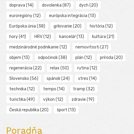
doprava
(14)
dovolenka
(87)
dych
(20)
euroregióny
(12)
európska integrácia
(13)
Európska únia
(38)
grilovanie
(20)
história
(12)
hory
(41)
HRV
(12)
kancelář
(13)
kultúra
(21)
medzinárodné podnikanie
(12)
nemovitosti
(27)
objem
(13)
odpočinok
(38)
plán
(12)
príroda
(20)
regenerácia
(22)
relax
(50)
rutina
(12)
Slovensko
(56)
spánok
(24)
stres
(14)
technika
(12)
tempo
(14)
tramp
(32)
turistika
(49)
výkon
(12)
zdravie
(19)
Česká republika
(20)
šport
(13)
Poradňa