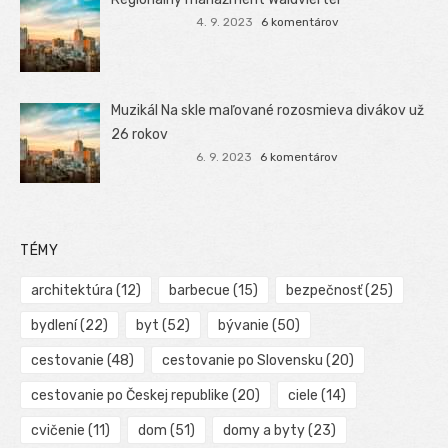
4. 9. 2023
6 komentárov
Muzikál Na skle maľované rozosmieva divákov už
26 rokov
6. 9. 2023
6 komentárov
TÉMY
architektúra
(12)
barbecue
(15)
bezpečnosť
(25)
bydlení
(22)
byt
(52)
bývanie
(50)
cestovanie
(48)
cestovanie po Slovensku
(20)
cestovanie po Českej republike
(20)
ciele
(14)
cvičenie
(11)
dom
(51)
domy a byty
(23)