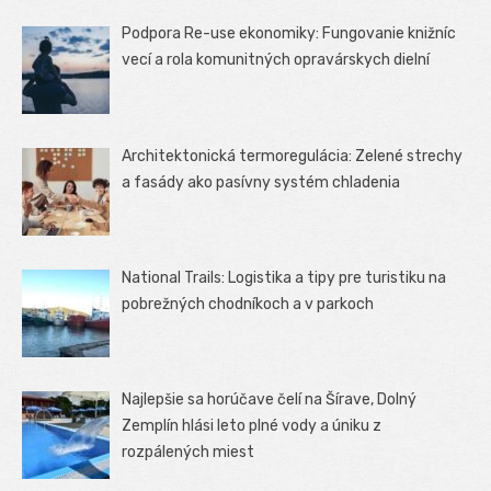
Podpora Re-use ekonomiky: Fungovanie knižníc
vecí a rola komunitných opravárskych dielní
Architektonická termoregulácia: Zelené strechy
a fasády ako pasívny systém chladenia
National Trails: Logistika a tipy pre turistiku na
pobrežných chodníkoch a v parkoch
Najlepšie sa horúčave čelí na Šírave, Dolný
Zemplín hlási leto plné vody a úniku z
rozpálených miest