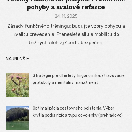
pohyby a svalové reťazce
Posted
24. 11. 2025
on
Zásady funkčného tréningu: budujte vzory pohybu a
kvalitu prevedenia. Prenesiete silu a mobilitu do
bežných úloh aj športu bezpečne.
NAJNOVŠIE
Stratégie pre dlhé lety: Ergonomika, stravovacie
protokoly a mentálny manažment
Optimalizácia cestovného poistenia: Výber
krytia podľa rizík a typu dovolenky (prehľadovo)