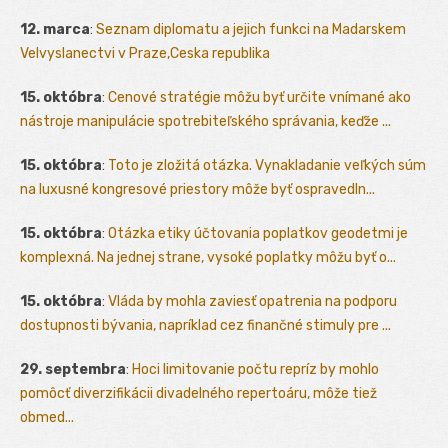
12. marca
:
Seznam diplomatu a jejich funkci na Madarskem
Velvyslanectvi v Praze,Ceska republika
15. októbra
:
Cenové stratégie môžu byť určite vnímané ako
nástroje manipulácie spotrebiteľského správania, keďže ...
15. októbra
:
Toto je zložitá otázka. Vynakladanie veľkých súm
na luxusné kongresové priestory môže byť ospravedln...
15. októbra
:
Otázka etiky účtovania poplatkov geodetmi je
komplexná. Na jednej strane, vysoké poplatky môžu byť o...
15. októbra
:
Vláda by mohla zaviesť opatrenia na podporu
dostupnosti bývania, napríklad cez finančné stimuly pre ...
29. septembra
:
Hoci limitovanie počtu repríz by mohlo
pomôcť diverzifikácii divadelného repertoáru, môže tiež
obmed...