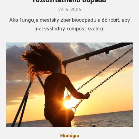
Posted
24. 6. 2026
on
Ako funguje mestský zber bioodpadu a čo robiť, aby
mal výsledný kompost kvalitu.
Ekológia