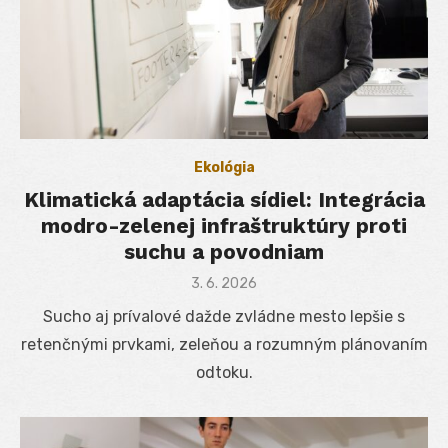
Ekológia
Klimatická adaptácia sídiel: Integrácia
modro-zelenej infraštruktúry proti
suchu a povodniam
Posted
3. 6. 2026
on
Sucho aj prívalové dažde zvládne mesto lepšie s
retenčnými prvkami, zeleňou a rozumným plánovaním
odtoku.