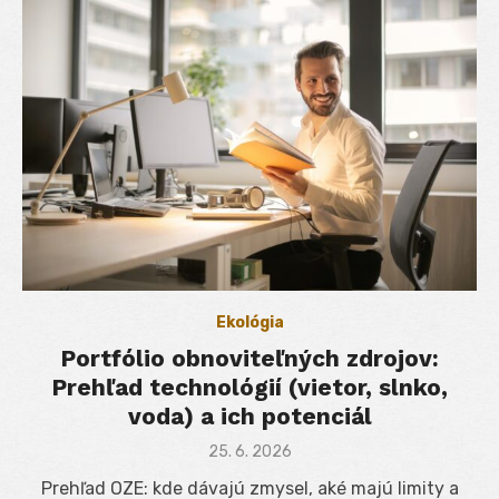
Ekológia
Portfólio obnoviteľných zdrojov:
Prehľad technológií (vietor, slnko,
voda) a ich potenciál
Posted
25. 6. 2026
on
Prehľad OZE: kde dávajú zmysel, aké majú limity a