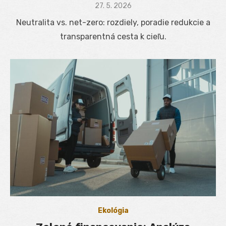
Posted
27. 5. 2026
on
Neutralita vs. net-zero: rozdiely, poradie redukcie a
transparentná cesta k cieľu.
Ekológia