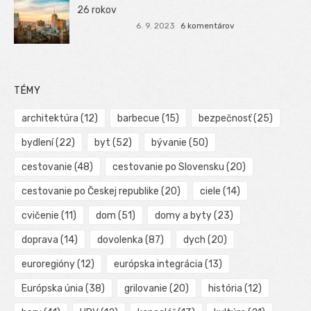
26 rokov
6. 9. 2023
6 komentárov
TÉMY
architektúra
(12)
barbecue
(15)
bezpečnosť
(25)
bydlení
(22)
byt
(52)
bývanie
(50)
cestovanie
(48)
cestovanie po Slovensku
(20)
cestovanie po Českej republike
(20)
ciele
(14)
cvičenie
(11)
dom
(51)
domy a byty
(23)
doprava
(14)
dovolenka
(87)
dych
(20)
euroregióny
(12)
európska integrácia
(13)
Európska únia
(38)
grilovanie
(20)
história
(12)