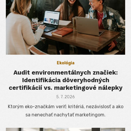
Ekológia
Audit environmentálnych značiek:
Identifikácia dôveryhodných
certifikácií vs. marketingové nálepky
Posted
5. 7. 2026
on
Ktorým eko-značkám veriť: kritériá, nezávislosť a ako
sa nenechať nachytať marketingom.