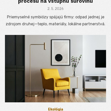
procesu na vstupnú surovinu
Posted
2. 5. 2026
on
Priemyselné symbiózy spájajú firmy: odpad jednej je
zdrojom druhej—teplo, materiály, lokálne partnerstvá.
Ekológia