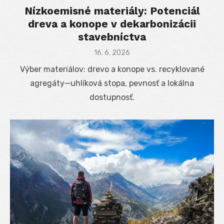
Nízkoemisné materiály: Potenciál
dreva a konope v dekarbonizácii
stavebníctva
Posted
16. 6. 2026
on
Výber materiálov: drevo a konope vs. recyklované
agregáty—uhlíková stopa, pevnosť a lokálna
dostupnosť.