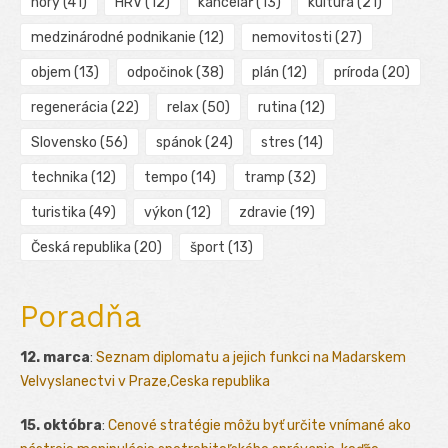
hory
(41)
HRV
(12)
kancelář
(13)
kultúra
(21)
medzinárodné podnikanie
(12)
nemovitosti
(27)
objem
(13)
odpočinok
(38)
plán
(12)
príroda
(20)
regenerácia
(22)
relax
(50)
rutina
(12)
Slovensko
(56)
spánok
(24)
stres
(14)
technika
(12)
tempo
(14)
tramp
(32)
turistika
(49)
výkon
(12)
zdravie
(19)
Česká republika
(20)
šport
(13)
Poradňa
12. marca
:
Seznam diplomatu a jejich funkci na Madarskem
Velvyslanectvi v Praze,Ceska republika
15. októbra
:
Cenové stratégie môžu byť určite vnímané ako