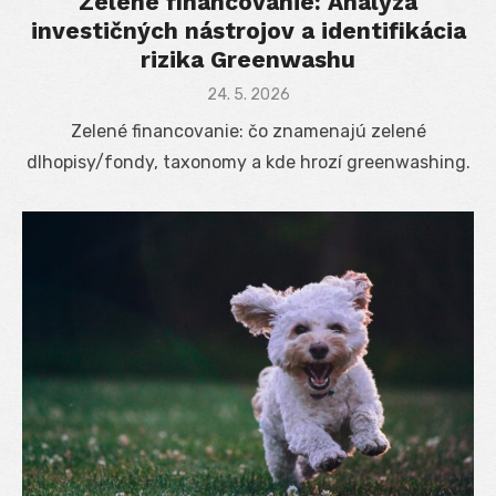
Zelené financovanie: Analýza
investičných nástrojov a identifikácia
rizika Greenwashu
Posted
24. 5. 2026
on
Zelené financovanie: čo znamenajú zelené
dlhopisy/fondy, taxonomy a kde hrozí greenwashing.