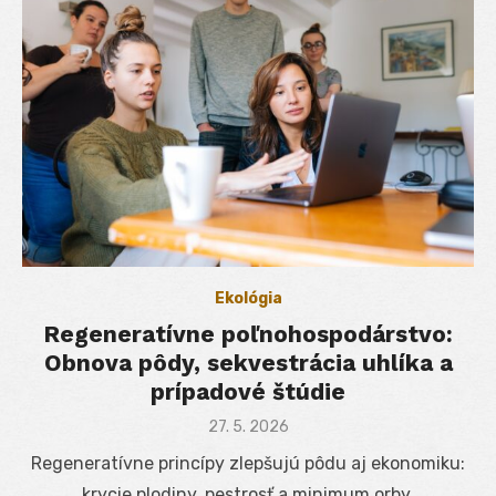
Ekológia
Regeneratívne poľnohospodárstvo:
Obnova pôdy, sekvestrácia uhlíka a
prípadové štúdie
Posted
27. 5. 2026
on
Regeneratívne princípy zlepšujú pôdu aj ekonomiku:
krycie plodiny, pestrosť a minimum orby.