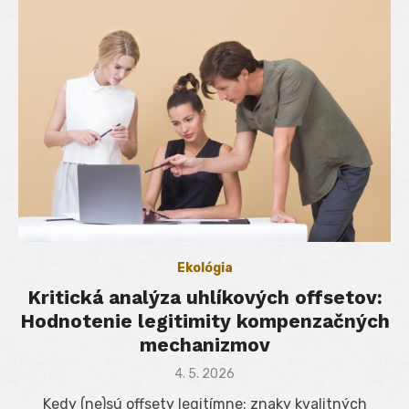
Ekológia
Kritická analýza uhlíkových offsetov:
Hodnotenie legitimity kompenzačných
mechanizmov
Posted
4. 5. 2026
on
Kedy (ne)sú offsety legitímne: znaky kvalitných