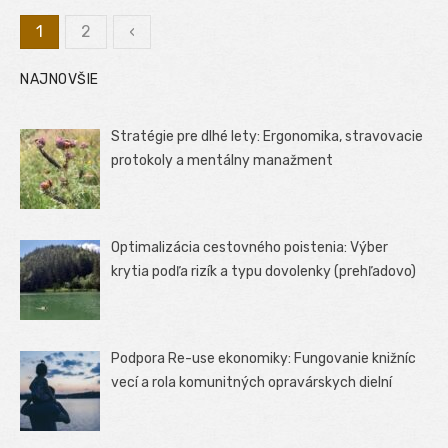
1
2
‹
Stránkovanie
NAJNOVŠIE
príspevkov
Stratégie pre dlhé lety: Ergonomika, stravovacie
protokoly a mentálny manažment
Optimalizácia cestovného poistenia: Výber
krytia podľa rizík a typu dovolenky (prehľadovo)
Podpora Re-use ekonomiky: Fungovanie knižníc
vecí a rola komunitných opravárskych dielní