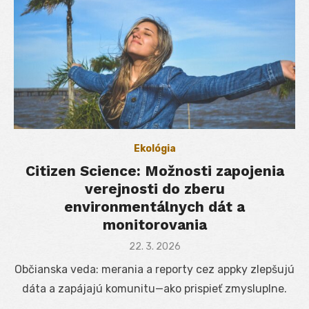
Ekológia
Citizen Science: Možnosti zapojenia
verejnosti do zberu
environmentálnych dát a
monitorovania
Posted
22. 3. 2026
on
Občianska veda: merania a reporty cez appky zlepšujú
dáta a zapájajú komunitu—ako prispieť zmysluplne.