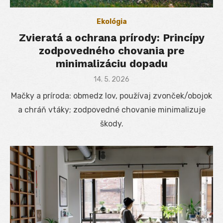
Ekológia
Zvieratá a ochrana prírody: Princípy
zodpovedného chovania pre
minimalizáciu dopadu
Posted
14. 5. 2026
on
Mačky a príroda: obmedz lov, používaj zvonček/obojok
a chráň vtáky; zodpovedné chovanie minimalizuje
škody.