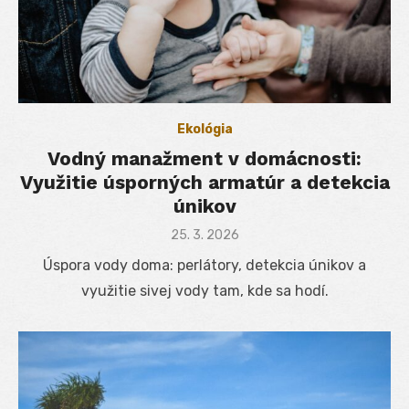
Ekológia
Vodný manažment v domácnosti:
Využitie úsporných armatúr a detekcia
únikov
Posted
25. 3. 2026
on
Úspora vody doma: perlátory, detekcia únikov a
využitie sivej vody tam, kde sa hodí.