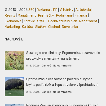
© 2010 - 2026
SEO
|
Reklama a PR
|
Vrtuľníky
|
Autoškola
|
Reality
|
Manažment
|
Prijímáčky
|
Podnikanie
|
Financie
|
Ekonomika
|
Zdravie
|
SWOT
|
Podnikateľský plán
|
Manažment
|
Marketing
|
Kultúra
|
Skúšky
|
Obchod
|
Dovolenka
NAJNOVŠIE
Stratégie pre dlhé lety: Ergonomika, stravovacie
protokoly a mentálny manažment
5. 8. 2026
Jankoš
No comments
Optimalizácia cestovného poistenia: Výber
krytia podľa rizík a typu dovolenky (prehľadovo)
2. 8. 2026
Jankoš
No comments
Podpora Re-use ekonomiky: Fungovanie knižníc