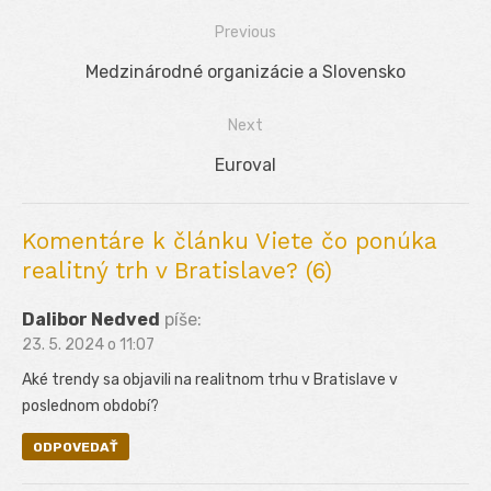
Previous
Navigácia
Previous
Medzinárodné organizácie a Slovensko
v
post:
Next
článku
Next
Euroval
post:
Komentáre k článku Viete čo ponúka
realitný trh v Bratislave? (6)
Dalibor Nedved
píše:
23. 5. 2024 o 11:07
Aké trendy sa objavili na realitnom trhu v Bratislave v
poslednom období?
ODPOVEDAŤ