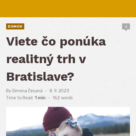
DOMOV
6
Viete čo ponúka
realitný trh v
Bratislave?
By
Simona Česaná
Posted
8. 9. 2023
on
Time to Read:
1 min
-
162
words