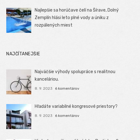
Najlepšie sa horúčave čelí na Šírave, Dolný
Zemplín hlási leto plné vody a úniku z
rozpálených miest
NAJČÍTANEJŠIE
Najväčšie výhody spolupráce s realitnou
kanceláriou.
8. 9. 2023
6 komentárov
Hľadáte variabilné kongresové priestory?
8. 9. 2023
6 komentárov