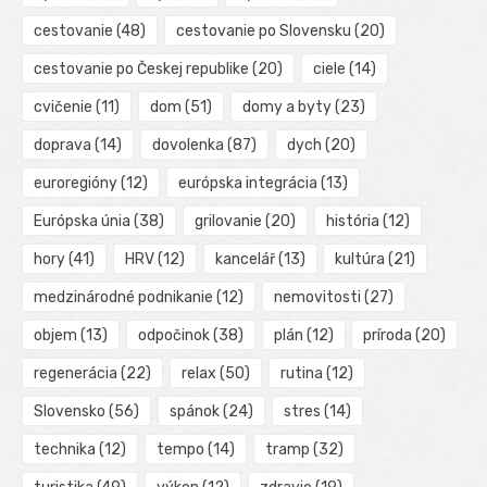
cestovanie
(48)
cestovanie po Slovensku
(20)
cestovanie po Českej republike
(20)
ciele
(14)
cvičenie
(11)
dom
(51)
domy a byty
(23)
doprava
(14)
dovolenka
(87)
dych
(20)
euroregióny
(12)
európska integrácia
(13)
Európska únia
(38)
grilovanie
(20)
história
(12)
hory
(41)
HRV
(12)
kancelář
(13)
kultúra
(21)
medzinárodné podnikanie
(12)
nemovitosti
(27)
objem
(13)
odpočinok
(38)
plán
(12)
príroda
(20)
regenerácia
(22)
relax
(50)
rutina
(12)
Slovensko
(56)
spánok
(24)
stres
(14)
technika
(12)
tempo
(14)
tramp
(32)