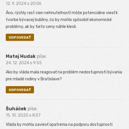
12. 9. 2024 o 20:06
Áno, rýchly rast cien nehnuteľností môže potenciálne viesť k
tvorbe bývacej bubliny, čo by mohlo spôsobiť ekonomické
problémy, ak by tieto ceny náhle klesli.
ODPOVEDAŤ
Matej Hudak
píše:
24. 12. 2024 o 9:55
Ako by vláda mala reagovať na problém nedostupnosti bývania
pre mladé rodiny v Bratislave?
ODPOVEDAŤ
Šuháček
píše:
15. 10. 2025 o 8:57
Vláda by mohla zaviesť opatrenia na podporu dostupnosti