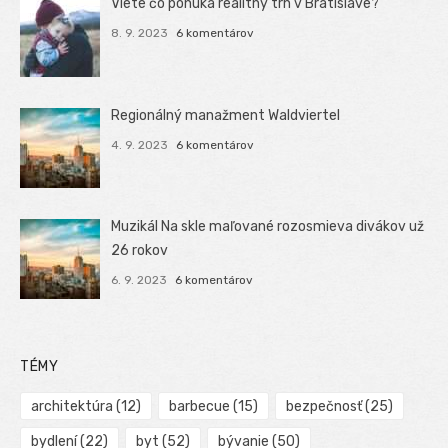
Viete čo ponúka realitný trh v Bratislave?
8. 9. 2023
6 komentárov
Regionálný manažment Waldviertel
4. 9. 2023
6 komentárov
Muzikál Na skle maľované rozosmieva divákov už
26 rokov
6. 9. 2023
6 komentárov
TÉMY
architektúra
(12)
barbecue
(15)
bezpečnosť
(25)
bydlení
(22)
byt
(52)
bývanie
(50)