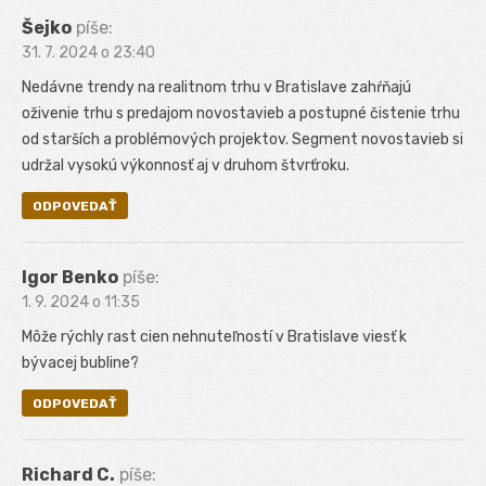
Šejko
píše:
31. 7. 2024 o 23:40
Nedávne trendy na realitnom trhu v Bratislave zahŕňajú
oživenie trhu s predajom novostavieb a postupné čistenie trhu
od starších a problémových projektov. Segment novostavieb si
udržal vysokú výkonnosť aj v druhom štvrťroku.
ODPOVEDAŤ
Igor Benko
píše:
1. 9. 2024 o 11:35
Môže rýchly rast cien nehnuteľností v Bratislave viesť k
bývacej bubline?
ODPOVEDAŤ
Richard C.
píše: