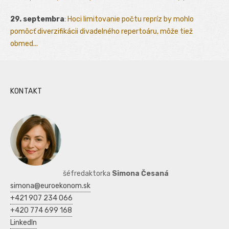
29. septembra
:
Hoci limitovanie počtu repríz by mohlo
pomôcť diverzifikácii divadelného repertoáru, môže tiež
obmed...
KONTAKT
šéfredaktorka
Simona Česaná
simona@euroekonom.sk
+421 907 234 066
+420 774 699 168
LinkedIn