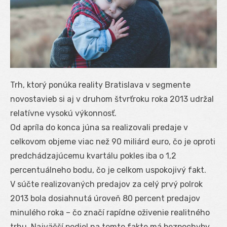
Trh, ktorý ponúka reality Bratislava v segmente
novostavieb si aj v druhom štvrťroku roka 2013 udržal
relatívne vysokú výkonnosť.
Od apríla do konca júna sa realizovali predaje v
celkovom objeme viac než 90 miliárd euro, čo je oproti
predchádzajúcemu kvartálu pokles iba o 1,2
percentuálneho bodu, čo je celkom uspokojivý fakt.
V súčte realizovaných predajov za celý prvý polrok
2013 bola dosiahnutá úroveň 80 percent predajov
minulého roka – čo značí rapídne oživenie realitného
trhu. Najväčší podiel na tomto fakte má bezpochyby