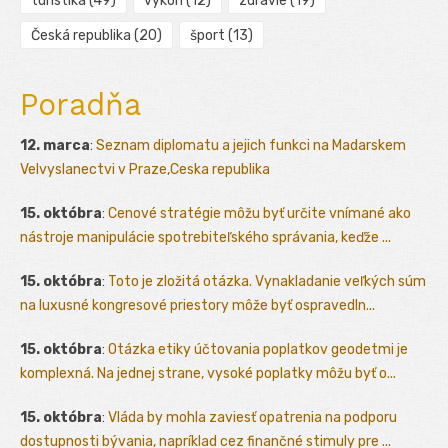
turistika
(49)
výkon
(12)
zdravie
(19)
Česká republika
(20)
šport
(13)
Poradňa
12. marca
:
Seznam diplomatu a jejich funkci na Madarskem
Velvyslanectvi v Praze,Ceska republika
15. októbra
:
Cenové stratégie môžu byť určite vnímané ako
nástroje manipulácie spotrebiteľského správania, keďže ...
15. októbra
:
Toto je zložitá otázka. Vynakladanie veľkých súm
na luxusné kongresové priestory môže byť ospravedln...
15. októbra
:
Otázka etiky účtovania poplatkov geodetmi je
komplexná. Na jednej strane, vysoké poplatky môžu byť o...
15. októbra
:
Vláda by mohla zaviesť opatrenia na podporu
dostupnosti bývania, napríklad cez finančné stimuly pre ...