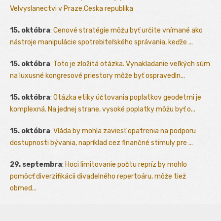
Velvyslanectvi v Praze,Ceska republika
15. októbra
:
Cenové stratégie môžu byť určite vnímané ako
nástroje manipulácie spotrebiteľského správania, keďže ...
15. októbra
:
Toto je zložitá otázka. Vynakladanie veľkých súm
na luxusné kongresové priestory môže byť ospravedln...
15. októbra
:
Otázka etiky účtovania poplatkov geodetmi je
komplexná. Na jednej strane, vysoké poplatky môžu byť o...
15. októbra
:
Vláda by mohla zaviesť opatrenia na podporu
dostupnosti bývania, napríklad cez finančné stimuly pre ...
29. septembra
:
Hoci limitovanie počtu repríz by mohlo
pomôcť diverzifikácii divadelného repertoáru, môže tiež
obmed...