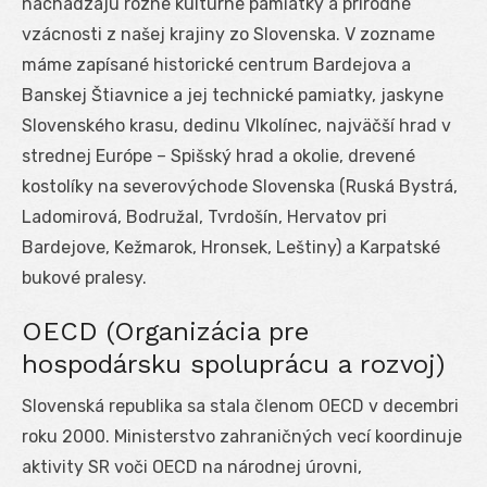
nachádzajú rôzne kultúrne pamiatky a prírodné
vzácnosti z našej krajiny zo Slovenska. V zozname
máme zapísané historické centrum Bardejova a
Banskej Štiavnice a jej technické pamiatky, jaskyne
Slovenského krasu, dedinu Vlkolínec, najväčší hrad v
strednej Európe – Spišský hrad a okolie, drevené
kostolíky na severovýchode Slovenska (Ruská Bystrá,
Ladomirová, Bodružal, Tvrdošín, Hervatov pri
Bardejove, Kežmarok, Hronsek, Leštiny) a Karpatské
bukové pralesy.
OECD (Organizácia pre
hospodársku spoluprácu a rozvoj)
Slovenská republika sa stala členom OECD v decembri
roku 2000. Ministerstvo zahraničných vecí koordinuje
aktivity SR voči OECD na národnej úrovni,