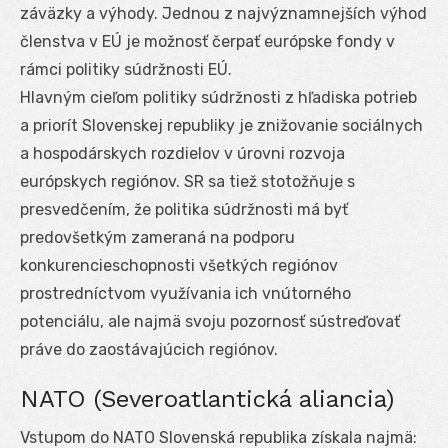
záväzky a výhody. Jednou z najvýznamnejších výhod
členstva v EÚ je možnosť čerpať európske fondy v
rámci politiky súdržnosti EÚ.
Hlavným cieľom politiky súdržnosti z hľadiska potrieb
a priorít Slovenskej republiky je znižovanie sociálnych
a hospodárskych rozdielov v úrovni rozvoja
európskych regiónov. SR sa tiež stotožňuje s
presvedčením, že politika súdržnosti má byť
predovšetkým zameraná na podporu
konkurencieschopnosti všetkých regiónov
prostredníctvom využívania ich vnútorného
potenciálu, ale najmä svoju pozornosť sústreďovať
práve do zaostávajúcich regiónov.
NATO (Severoatlantická aliancia)
Vstupom do NATO Slovenská republika získala najmä: