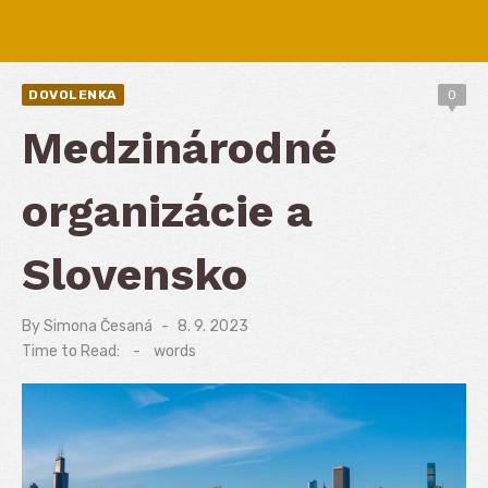
DOVOLENKA
0
Medzinárodné
organizácie a
Slovensko
By
Simona Česaná
Posted
8. 9. 2023
on
Time to Read:
-
words