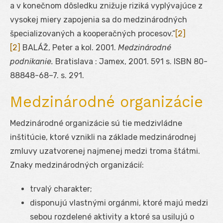
a v konečnom dôsledku znižuje riziká vyplývajúce z
vysokej miery zapojenia sa do medzinárodných
špecializovaných a kooperačných procesov.“
[2]
[2]
BALÁŽ, Peter a kol. 2001.
Medzinárodné
podnikanie.
Bratislava : Jamex, 2001. 591 s. ISBN 80-
88848-68–7. s. 291.
Medzinárodné organizácie
Medzinárodné organizácie sú tie medzivládne
inštitúcie, ktoré vznikli na základe medzinárodnej
zmluvy uzatvorenej najmenej medzi troma štátmi.
Znaky medzinárodných organizácií:
trvalý charakter;
disponujú vlastnými orgánmi, ktoré majú medzi
sebou rozdelené aktivity a ktoré sa usilujú o