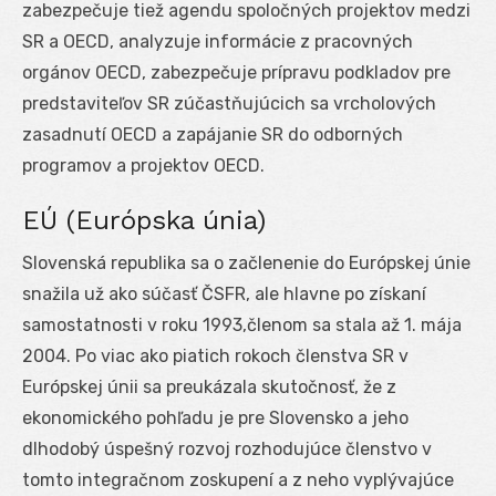
zabezpečuje tiež agendu spoločných projektov medzi
SR a OECD, analyzuje informácie z pracovných
orgánov OECD, zabezpečuje prípravu podkladov pre
predstaviteľov SR zúčastňujúcich sa vrcholových
zasadnutí OECD a zapájanie SR do odborných
programov a projektov OECD.
EÚ (Európska únia)
Slovenská republika sa o začlenenie do Európskej únie
snažila už ako súčasť ČSFR, ale hlavne po získaní
samostatnosti v roku 1993,členom sa stala až 1. mája
2004. Po viac ako piatich rokoch členstva SR v
Európskej únii sa preukázala skutočnosť, že z
ekonomického pohľadu je pre Slovensko a jeho
dlhodobý úspešný rozvoj rozhodujúce členstvo v
tomto integračnom zoskupení a z neho vyplývajúce