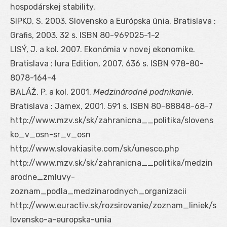
hospodárskej stability.
SIPKO, S. 2003. Slovensko a Európska únia. Bratislava :
Grafis, 2003. 32 s. ISBN 80-969025-1-2
LISÝ, J. a kol. 2007. Ekonómia v novej ekonomike.
Bratislava : Iura Edition, 2007. 636 s. ISBN 978-80-
8078-164-4
BALÁŽ, P. a kol. 2001.
Medzinárodné podnikanie
.
Bratislava : Jamex, 2001. 591 s. ISBN 80-88848-68-7
http://www.mzv.sk/sk/zahranicna__politika/slovens
ko_v_osn-sr_v_osn
http://www.slovakiasite.com/sk/unesco.php
http://www.mzv.sk/sk/zahranicna__politika/medzin
arodne_zmluvy-
zoznam_podla_medzinarodnych_organizacii
http://www.euractiv.sk/rozsirovanie/zoznam_liniek/s
lovensko-a-europska-unia