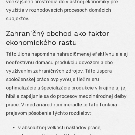
vonkajšieho prostredia do vlastnej ekonomiky pre
využitie v rozhodovacích procesoch domácich
subjektov.
Zahraničný obchod ako faktor
ekonomického rastu
Táto úloha napomáha nahradiť menej efektívnu ale aj
neefektívnu domácu produkciu dovozom alebo
využívaním zahraničných zdrojov. Táto úspora
spoločenskej práce ovplyvňuje tiež mieru
optimalizácie a špecializácie produkcie v krajine aj jej
hlbšie zapájanie sa do procesov medzinárodnej deľby
práce. V medzinárodnom meradle je táto funkcia
prejavom pôsobenia týchto rozdielov:
v absolútnej veľkosti nákladov práce;