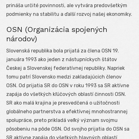
prináša určité povinnosti, ale vytvára predovšetkým
podmienky na stabilitu a ďalší rozvoj našej ekonomiky.
OSN (Organizácia spojených
národov)
Slovenská republika bola prijatá za člena OSN 19.
januára 1993 ako jeden z nástupníckych štátov
Českej a Slovenskej federatívnej republiky. Napriek
tomu patrí Slovensko medzi zakladajúcich členov
OSN. Od prijatia SR do OSN v roku 1993 sa SR aktívne
zapája do všetkých kľúčových oblastí činnosti OSN.
SR ako malá krajina je presvedčená o užitočnosti
globálneho partnerstva a efektívnej mnohostrannej
spolupráce, preto prikladá veľký význam svojmu
pôsobeniu na pôde OSN. Od svojho prijatia do OSN sa
SR aktívne zapája do všetkých hlavných oblastí