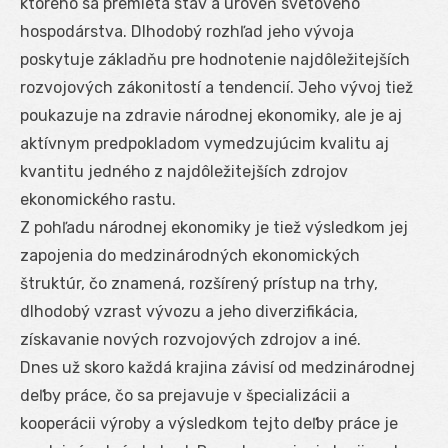
ktorého sa premieta stav a úroveň svetového
hospodárstva. Dlhodobý rozhľad jeho vývoja
poskytuje základňu pre hodnotenie najdôležitejších
rozvojových zákonitostí a tendencií. Jeho vývoj tiež
poukazuje na zdravie národnej ekonomiky, ale je aj
aktívnym predpokladom vymedzujúcim kvalitu aj
kvantitu jedného z najdôležitejších zdrojov
ekonomického rastu.
Z pohľadu národnej ekonomiky je tiež výsledkom jej
zapojenia do medzinárodných ekonomických
štruktúr, čo znamená, rozšírený prístup na trhy,
dlhodobý vzrast vývozu a jeho diverzifikácia,
získavanie nových rozvojových zdrojov a iné.
Dnes už skoro každá krajina závisí od medzinárodnej
deľby práce, čo sa prejavuje v špecializácii a
kooperácii výroby a výsledkom tejto deľby práce je