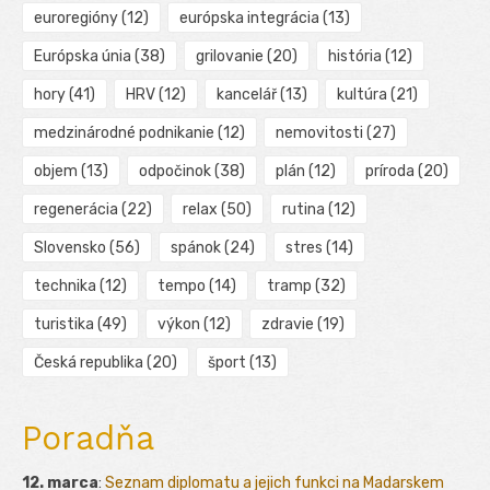
euroregióny
(12)
európska integrácia
(13)
Európska únia
(38)
grilovanie
(20)
história
(12)
hory
(41)
HRV
(12)
kancelář
(13)
kultúra
(21)
medzinárodné podnikanie
(12)
nemovitosti
(27)
objem
(13)
odpočinok
(38)
plán
(12)
príroda
(20)
regenerácia
(22)
relax
(50)
rutina
(12)
Slovensko
(56)
spánok
(24)
stres
(14)
technika
(12)
tempo
(14)
tramp
(32)
turistika
(49)
výkon
(12)
zdravie
(19)
Česká republika
(20)
šport
(13)
Poradňa
12. marca
:
Seznam diplomatu a jejich funkci na Madarskem