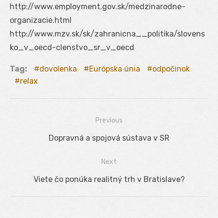
http://www.employment.gov.sk/medzinarodne-
organizacie.html
http://www.mzv.sk/sk/zahranicna__politika/slovens
ko_v_oecd-clenstvo_sr_v_oecd
Tag:
dovolenka
Európska únia
odpočinok
relax
Previous
Navigácia
Previous
Dopravná a spojová sústava v SR
v
post:
Next
článku
Next
Viete čo ponúka realitný trh v Bratislave?
post: