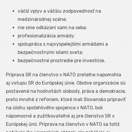
väčší vplyv a väčšiu zodpovednosť na
medzinárodnej scéne;
nie sme odkázaní sami na seba;
profesionalizácia armády;
spolupráca s najvyspelejšími armádami a
bezpečnostnými silami sveta;
bezpečnostné prostredie pre investície.
Príprava SR na členstvo v NATO zreteľne napomohla
aj vstupu SR do Európskej únie. Obidve organizácie sú
postavené na hodnotách slobody, práva a demokracie,
preto mnohé z reforiem, ktoré mali Slovensko pripraviť
na úlohu spoľahlivého spojenca v NATO, boli
nápomocné a zužitkovateľné aj pre členstvo SR v
Európskej únii. Príprava na členstvo v NATO sa totiž