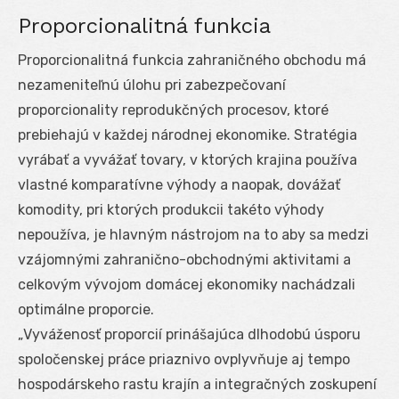
Proporcionalitná funkcia
Proporcionalitná funkcia zahraničného obchodu má
nezameniteľnú úlohu pri zabezpečovaní
proporcionality reprodukčných procesov, ktoré
prebiehajú v každej národnej ekonomike. Stratégia
vyrábať a vyvážať tovary, v ktorých krajina používa
vlastné komparatívne výhody a naopak, dovážať
komodity, pri ktorých produkcii takéto výhody
nepoužíva, je hlavným nástrojom na to aby sa medzi
vzájomnými zahranično-obchodnými aktivitami a
celkovým vývojom domácej ekonomiky nachádzali
optimálne proporcie.
„Vyváženosť proporcií prinášajúca dlhodobú úsporu
spoločenskej práce priaznivo ovplyvňuje aj tempo
hospodárskeho rastu krajín a integračných zoskupení