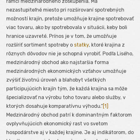
rámci medzinárodného zoskupenia. Má
nezastupiteľné miesto pri rozširovaní spotrebných
možností krajín, pretože umožňuje krajine spotrebovať
viac tovaru, ako by spotrebovala v situácii, keby boli
hranice uzavreté. Prínos je v tom, že umožňuje
rozšíriť sortiment spotreby o
statky
, ktoré krajina z
rôznych dôvodov nie je schopná vyrobiť. Podľa Lisého,
medzinárodný obchod ako najstaršia forma
medzinárodných ekonomických vzťahov umožňuje
zvýšiť životnú úroveň a blahobyt všetkých
participujúcich krajín tým, že každá krajina sa môže
špecializovať na výrobu toho tovaru alebo služby, v
ktorých dosahuje komparatívnu výhodu.“
[1]
Medzinárodný obchod patrí k dominantným faktorom
ovplyvňujúcich ekonomický rast vo svetom
hospodárstve aj v každej krajine. Je aj indikátorom, do