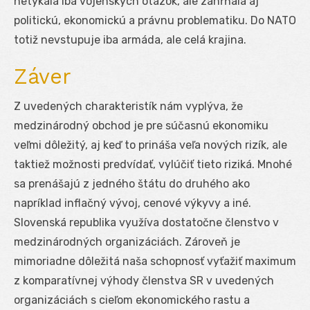
netýkala iba vojenských otázok, ale zahŕňala aj
politickú, ekonomickú a právnu problematiku. Do NATO
totiž nevstupuje iba armáda, ale celá krajina.
Záver
Z uvedených charakteristík nám vyplýva, že
medzinárodný obchod je pre súčasnú ekonomiku
veľmi dôležitý, aj keď to prináša veľa nových rizík, ale
taktiež možnosti predvídať, vylúčiť tieto riziká. Mnohé
sa prenášajú z jedného štátu do druhého ako
napríklad inflačný vývoj, cenové výkyvy a iné.
Slovenská republika využíva dostatočne členstvo v
medzinárodných organizáciách. Zároveň je
mimoriadne dôležitá naša schopnosť vyťažiť maximum
z komparatívnej výhody členstva SR v uvedených
organizáciách s cieľom ekonomického rastu a