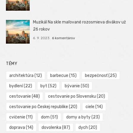
Muzikál Na skle maľované rozosmieva divákov už
26 rokov
6. 9. 2023
6 komentárov
TÉMY
architektúra
(12)
barbecue
(15)
bezpečnosť
(25)
bydlení
(22)
byt
(52)
bývanie
(50)
cestovanie
(48)
cestovanie po Slovensku
(20)
cestovanie po Českej republike
(20)
ciele
(14)
cvičenie
(11)
dom
(51)
domy a byty
(23)
doprava
(14)
dovolenka
(87)
dych
(20)