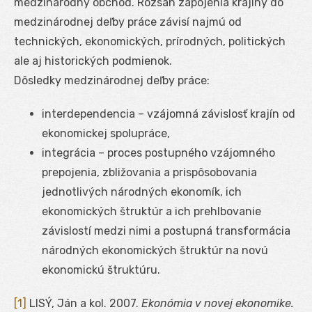
medzinárodný obchod. Rozsah zapojenia krajiny do
medzinárodnej deľby práce závisí najmú od
technických, ekonomických, prírodných, politických
ale aj historických podmienok.
Dôsledky medzinárodnej deľby práce:
interdependencia – vzájomná závislosť krajín od
ekonomickej spolupráce,
integrácia – proces postupného vzájomného
prepojenia, zbližovania a prispôsobovania
jednotlivých národných ekonomík, ich
ekonomických štruktúr a ich prehlbovanie
závislostí medzi nimi a postupná transformácia
národných ekonomických štruktúr na novú
ekonomickú štruktúru.
[1]
LISÝ, Ján a kol. 2007.
Ekonómia v novej ekonomike.