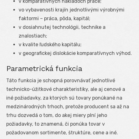
v komparatívnych nákladoch práce;
vo vybavenosti krajín jednotlivými výrobnými
faktormi – práca, pôda, kapitál;
v dosiahnutej technológii, technike a
znalostiach;
v kvalite ľudského kapitálu;
v geografickej dislokácie komparatívnych výhod.
Parametrická funkcia
Táto funkcia je schopná porovnávať jednotlivé
technicko-úžitkové charakteristiky, ale aj cenové a
iné požiadavky, za ktorých sú tovary ponúkané na
medzinárodných trhoch, pretože producent sa až na
trhu dozvedá o tom, do akej miery plní jeho
požiadavky, to znamená, či ponúka tovar v
požadovanom sortimente, štruktúre, cene a iné.