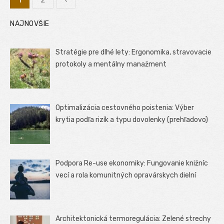
Stránkovanie
NAJNOVŠIE
príspevkov
Stratégie pre dlhé lety: Ergonomika, stravovacie
protokoly a mentálny manažment
Optimalizácia cestovného poistenia: Výber
krytia podľa rizík a typu dovolenky (prehľadovo)
Podpora Re-use ekonomiky: Fungovanie knižníc
vecí a rola komunitných opravárskych dielní
Architektonická termoregulácia: Zelené strechy