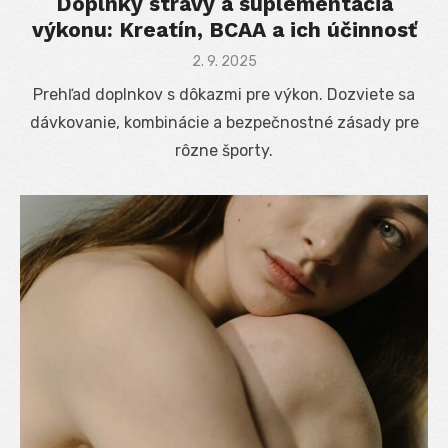
Doplnky stravy a suplementácia
výkonu: Kreatín, BCAA a ich účinnosť
Posted
2. 9. 2025
on
Prehľad doplnkov s dôkazmi pre výkon. Dozviete sa
dávkovanie, kombinácie a bezpečnostné zásady pre
rôzne športy.