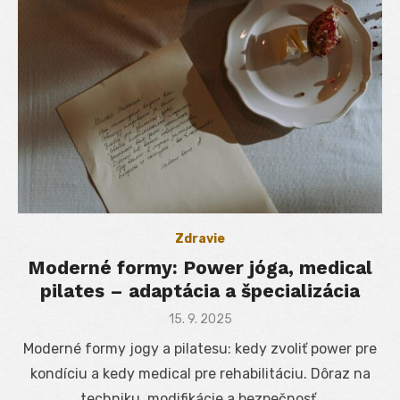
Zdravie
Moderné formy: Power jóga, medical
pilates – adaptácia a špecializácia
Posted
15. 9. 2025
on
Moderné formy jogy a pilatesu: kedy zvoliť power pre
kondíciu a kedy medical pre rehabilitáciu. Dôraz na
techniku, modifikácie a bezpečnosť.