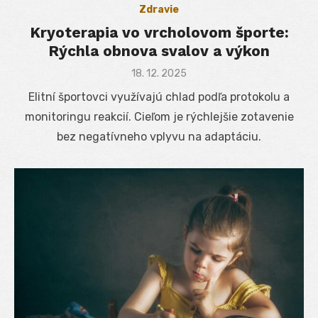
Zdravie
Kryoterapia vo vrcholovom športe:
Rýchla obnova svalov a výkon
Posted
18. 12. 2025
on
Elitní športovci využívajú chlad podľa protokolu a
monitoringu reakcií. Cieľom je rýchlejšie zotavenie
bez negatívneho vplyvu na adaptáciu.