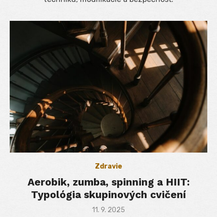
Zdravie
Aerobik, zumba, spinning a HIIT:
Typológia skupinových cvičení
Posted
11. 9. 2025