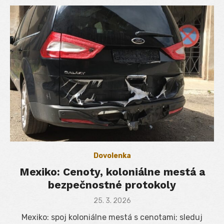
Dovolenka
Mexiko: Cenoty, koloniálne mestá a
bezpečnostné protokoly
Posted
25. 3. 2026
on
Mexiko: spoj koloniálne mestá s cenotami; sleduj