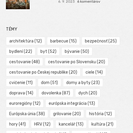
6. 9. 2023
6 komentárov
TÉMY
architektúra
(12)
barbecue
(15)
bezpečnosť
(25)
bydlení
(22)
byt
(52)
bývanie
(50)
cestovanie
(48)
cestovanie po Slovensku
(20)
cestovanie po Českej republike
(20)
ciele
(14)
cvičenie
(11)
dom
(51)
domy a byty
(23)
doprava
(14)
dovolenka
(87)
dych
(20)
euroregióny
(12)
európska integrácia
(13)
Európska únia
(38)
grilovanie
(20)
história
(12)
hory
(41)
HRV
(12)
kancelář
(13)
kultúra
(21)