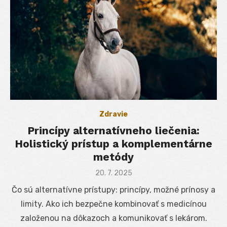
Zdravie
Princípy alternatívneho liečenia:
Holistický prístup a komplementárne
metódy
Posted
20. 7. 2025
on
Čo sú alternatívne prístupy: princípy, možné prínosy a
limity. Ako ich bezpečne kombinovať s medicínou
založenou na dôkazoch a komunikovať s lekárom.