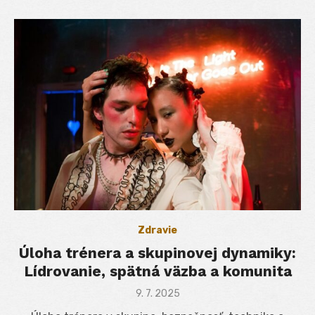
Zdravie
Úloha trénera a skupinovej dynamiky:
Lídrovanie, spätná väzba a komunita
Posted
9. 7. 2025
on