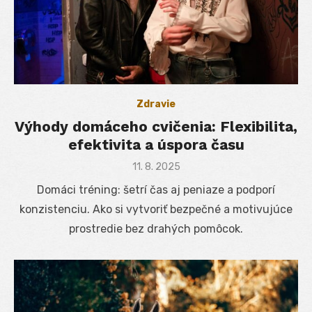
Zdravie
Výhody domáceho cvičenia: Flexibilita,
efektivita a úspora času
Posted
11. 8. 2025
on
Domáci tréning: šetrí čas aj peniaze a podporí
konzistenciu. Ako si vytvoriť bezpečné a motivujúce
prostredie bez drahých pomôcok.