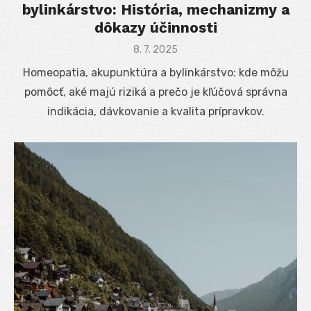
bylinkárstvo: História, mechanizmy a
dôkazy účinnosti
Posted
8. 7. 2025
on
Homeopatia, akupunktúra a bylinkárstvo: kde môžu
pomôcť, aké majú riziká a prečo je kľúčová správna
indikácia, dávkovanie a kvalita prípravkov.