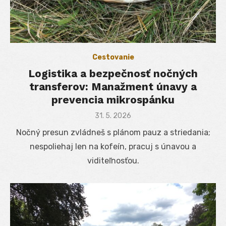
Cestovanie
Logistika a bezpečnosť nočných
transferov: Manažment únavy a
prevencia mikrospánku
Posted
31. 5. 2026
on
Nočný presun zvládneš s plánom pauz a striedania;
nespoliehaj len na kofeín, pracuj s únavou a
viditeľnosťou.