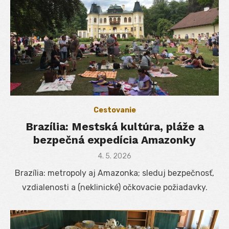
Cestovanie
Brazília: Mestská kultúra, pláže a
bezpečná expedícia Amazonky
Posted
4. 5. 2026
on
Brazília: metropoly aj Amazonka; sleduj bezpečnosť,
vzdialenosti a (neklinické) očkovacie požiadavky.