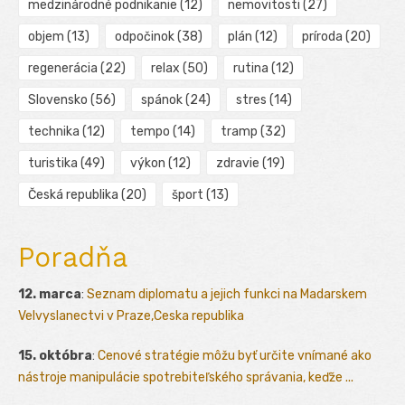
medzinárodné podnikanie
(12)
nemovitosti
(27)
objem
(13)
odpočinok
(38)
plán
(12)
príroda
(20)
regenerácia
(22)
relax
(50)
rutina
(12)
Slovensko
(56)
spánok
(24)
stres
(14)
technika
(12)
tempo
(14)
tramp
(32)
turistika
(49)
výkon
(12)
zdravie
(19)
Česká republika
(20)
šport
(13)
Poradňa
12. marca
:
Seznam diplomatu a jejich funkci na Madarskem
Velvyslanectvi v Praze,Ceska republika
15. októbra
:
Cenové stratégie môžu byť určite vnímané ako
nástroje manipulácie spotrebiteľského správania, keďže ...