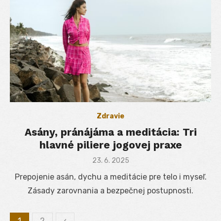
Zdravie
Asány, pránájáma a meditácia: Tri
hlavné piliere jogovej praxe
Posted
23. 6. 2025
on
Prepojenie asán, dychu a meditácie pre telo i myseľ.
Zásady zarovnania a bezpečnej postupnosti.
1
2
‹