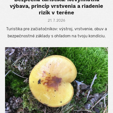
výbava, princíp vrstvenia a riadenie
rizík v teréne
Posted
21. 7. 2026
on
Turistika pre začiatočníkov: výstroj, vrstvenie, obuv a
bezpečnostné základy s ohľadom na tvoju kondíciu.