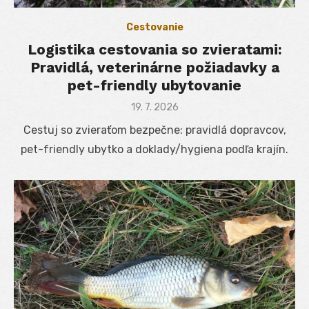
Cestovanie
Logistika cestovania so zvieratami:
Pravidlá, veterinárne požiadavky a
pet-friendly ubytovanie
Posted
19. 7. 2026
on
Cestuj so zvieraťom bezpečne: pravidlá dopravcov,
pet-friendly ubytko a doklady/hygiena podľa krajín.