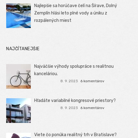
Najlepšie sa horúčave čelí na Šírave, Dolný
Zemplín hlási leto plné vody a úniku z
rozpálených miest
NAJČÍTANEJŠIE
Najväčšie výhody spolupráce s realitnou
kanceláriou.
8. 9. 2023
6 komentárov
Hľadáte variabilné kongresové priestory?
8. 9. 2023
6 komentárov
Viete čo ponúka realitný trh v Bratislave?