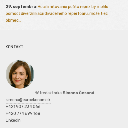
29. septembra
:
Hoci limitovanie počtu repríz by mohlo
pomôcť diverzifikácii divadelného repertoáru, môže tiež
obmed...
KONTAKT
šéfredaktorka
Simona Česaná
simona@euroekonom.sk
+421 907 234 066
+420 774 699 168
LinkedIn