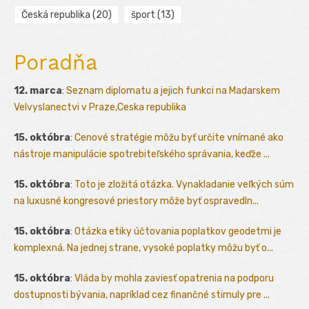
Česká republika
(20)
šport
(13)
Poradňa
12. marca
:
Seznam diplomatu a jejich funkci na Madarskem
Velvyslanectvi v Praze,Ceska republika
15. októbra
:
Cenové stratégie môžu byť určite vnímané ako
nástroje manipulácie spotrebiteľského správania, keďže ...
15. októbra
:
Toto je zložitá otázka. Vynakladanie veľkých súm
na luxusné kongresové priestory môže byť ospravedln...
15. októbra
:
Otázka etiky účtovania poplatkov geodetmi je
komplexná. Na jednej strane, vysoké poplatky môžu byť o...
15. októbra
:
Vláda by mohla zaviesť opatrenia na podporu
dostupnosti bývania, napríklad cez finančné stimuly pre ...