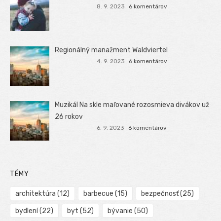
8. 9. 2023
6 komentárov
Regionálný manažment Waldviertel
4. 9. 2023
6 komentárov
Muzikál Na skle maľované rozosmieva divákov už
26 rokov
6. 9. 2023
6 komentárov
TÉMY
architektúra
(12)
barbecue
(15)
bezpečnosť
(25)
bydlení
(22)
byt
(52)
bývanie
(50)