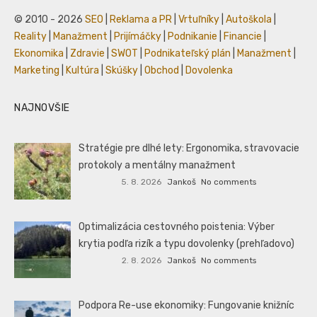
© 2010 - 2026
SEO
|
Reklama a PR
|
Vrtuľníky
|
Autoškola
|
Reality
|
Manažment
|
Prijímáčky
|
Podnikanie
|
Financie
|
Ekonomika
|
Zdravie
|
SWOT
|
Podnikateľský plán
|
Manažment
|
Marketing
|
Kultúra
|
Skúšky
|
Obchod
|
Dovolenka
NAJNOVŠIE
Stratégie pre dlhé lety: Ergonomika, stravovacie
protokoly a mentálny manažment
5. 8. 2026
Jankoš
No comments
Optimalizácia cestovného poistenia: Výber
krytia podľa rizík a typu dovolenky (prehľadovo)
2. 8. 2026
Jankoš
No comments
Podpora Re-use ekonomiky: Fungovanie knižníc