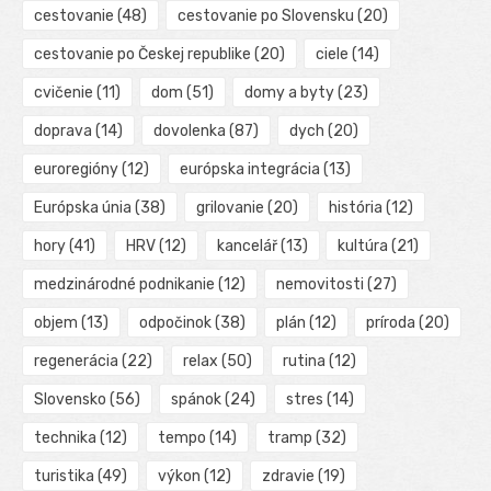
cestovanie
(48)
cestovanie po Slovensku
(20)
cestovanie po Českej republike
(20)
ciele
(14)
cvičenie
(11)
dom
(51)
domy a byty
(23)
doprava
(14)
dovolenka
(87)
dych
(20)
euroregióny
(12)
európska integrácia
(13)
Európska únia
(38)
grilovanie
(20)
história
(12)
hory
(41)
HRV
(12)
kancelář
(13)
kultúra
(21)
medzinárodné podnikanie
(12)
nemovitosti
(27)
objem
(13)
odpočinok
(38)
plán
(12)
príroda
(20)
regenerácia
(22)
relax
(50)
rutina
(12)
Slovensko
(56)
spánok
(24)
stres
(14)
technika
(12)
tempo
(14)
tramp
(32)
turistika
(49)
výkon
(12)
zdravie
(19)