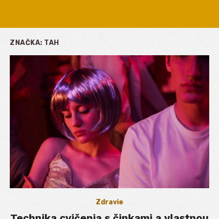
ZNAČKA:
TAH
Zdravie
Technika cvičenia s činkami a vlastnou