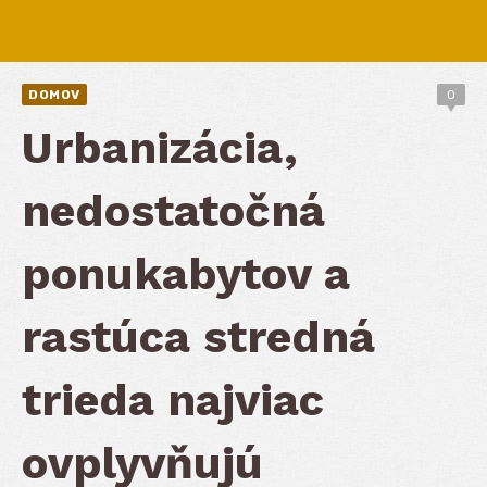
DOMOV
0
Urbanizácia,
nedostatočná
ponukabytov a
rastúca stredná
trieda najviac
ovplyvňujú