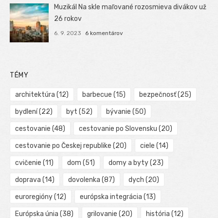
Muzikál Na skle maľované rozosmieva divákov už
26 rokov
6. 9. 2023
6 komentárov
TÉMY
architektúra
(12)
barbecue
(15)
bezpečnosť
(25)
bydlení
(22)
byt
(52)
bývanie
(50)
cestovanie
(48)
cestovanie po Slovensku
(20)
cestovanie po Českej republike
(20)
ciele
(14)
cvičenie
(11)
dom
(51)
domy a byty
(23)
doprava
(14)
dovolenka
(87)
dych
(20)
euroregióny
(12)
európska integrácia
(13)
Európska únia
(38)
grilovanie
(20)
história
(12)