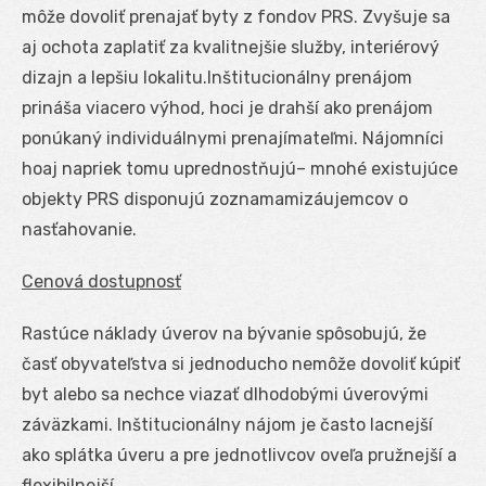
môže dovoliť prenajať byty z fondov PRS. Zvyšuje sa
aj ochota zaplatiť za kvalitnejšie služby, interiérový
dizajn a lepšiu lokalitu.Inštitucionálny prenájom
prináša viacero výhod, hoci je drahší ako prenájom
ponúkaný individuálnymi prenajímateľmi. Nájomníci
hoaj napriek tomu uprednostňujú– mnohé existujúce
objekty PRS disponujú zoznamamizáujemcov o
nasťahovanie.
Cenová dostupnosť
Rastúce náklady úverov na bývanie spôsobujú, že
časť obyvateľstva si jednoducho nemôže dovoliť kúpiť
byt alebo sa nechce viazať dlhodobými úverovými
záväzkami. Inštitucionálny nájom je často lacnejší
ako splátka úveru a pre jednotlivcov oveľa pružnejší a
flexibilnejší.