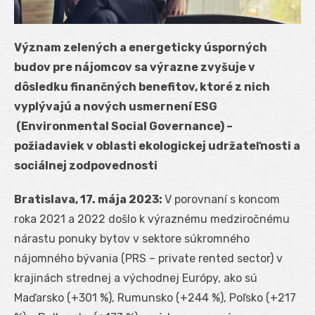
Význam zelených a energeticky úsporných
budov pre nájomcov sa výrazne zvyšuje v
dôsledku finančných benefitov, ktoré z nich
vyplývajú a nových usmernení ESG
(Environmental Social Governance) –
požiadaviek v oblasti ekologickej udržateľnosti a
sociálnej zodpovednosti
Bratislava, 17. mája 2023:
V porovnaní s koncom
roka 2021 a 2022 došlo k výraznému medziročnému
nárastu ponuky bytov v sektore súkromného
nájomného bývania (PRS – private rented sector) v
krajinách strednej a východnej Európy, ako sú
Maďarsko (+301 %), Rumunsko (+244 %), Poľsko (+217