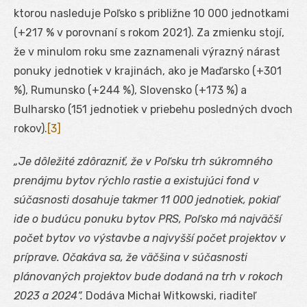
ktorou nasleduje Poľsko s približne 10 000 jednotkami
(+217 % v porovnaní s rokom 2021). Za zmienku stojí,
že v minulom roku sme zaznamenali výrazný nárast
ponuky jednotiek v krajinách, ako je Maďarsko (+301
%), Rumunsko (+244 %), Slovensko (+173 %) a
Bulharsko (151 jednotiek v priebehu posledných dvoch
rokov).
[3]
„Je dôležité zdôrazniť, že v Poľsku trh súkromného
prenájmu bytov rýchlo rastie a existujúci fond v
súčasnosti dosahuje takmer 11 000 jednotiek, pokiaľ
ide o budúcu ponuku bytov PRS, Poľsko má najväčší
počet bytov vo výstavbe a najvyšší počet projektov v
príprave. Očakáva sa, že väčšina v súčasnosti
plánovaných projektov bude dodaná na trh v rokoch
2023 a 2024“.
Dodáva Michał Witkowski, riaditeľ