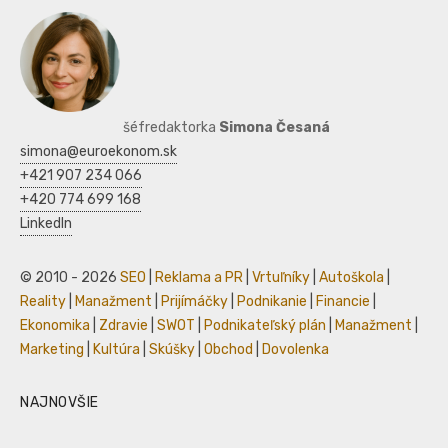
šéfredaktorka
Simona Česaná
simona@euroekonom.sk
+421 907 234 066
+420 774 699 168
LinkedIn
© 2010 - 2026
SEO
|
Reklama a PR
|
Vrtuľníky
|
Autoškola
|
Reality
|
Manažment
|
Prijímáčky
|
Podnikanie
|
Financie
|
Ekonomika
|
Zdravie
|
SWOT
|
Podnikateľský plán
|
Manažment
|
Marketing
|
Kultúra
|
Skúšky
|
Obchod
|
Dovolenka
NAJNOVŠIE