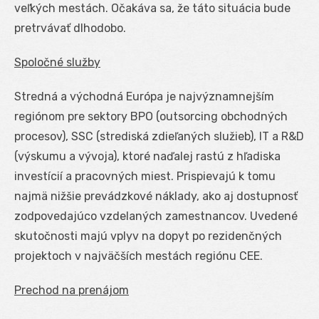
veľkých mestách. Očakáva sa, že táto situácia bude
pretrvávať dlhodobo.
Spoločné služby
Stredná a východná Európa je najvýznamnejším
regiónom pre sektory BPO (outsorcing obchodných
procesov), SSC (strediská zdieľaných služieb), IT a R&D
(výskumu a vývoja), ktoré naďalej rastú z hľadiska
investícií a pracovných miest. Prispievajú k tomu
najmä nižšie prevádzkové náklady, ako aj dostupnosť
zodpovedajúco vzdelaných zamestnancov. Uvedené
skutočnosti majú vplyv na dopyt po rezidenčných
projektoch v najväčších mestách regiónu CEE.
Prechod na prenájom