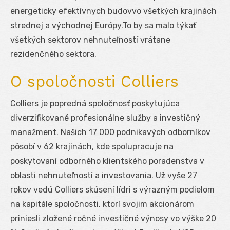
energeticky efektívnych budovvo všetkých krajinách
strednej a východnej Európy.To by sa malo týkať
všetkých sektorov nehnuteľností vrátane
rezidenčného sektora.
O spoločnosti Colliers
Colliers je popredná spoločnosť poskytujúca
diverzifikované profesionálne služby a investičný
manažment. Našich 17 000 podnikavých odborníkov
pôsobí v 62 krajinách, kde spolupracuje na
poskytovaní odborného klientského poradenstva v
oblasti nehnuteľností a investovania. Už vyše 27
rokov vedú Colliers skúsení lídri s výrazným podielom
na kapitále spoločnosti, ktorí svojim akcionárom
priniesli zložené ročné investičné výnosy vo výške 20