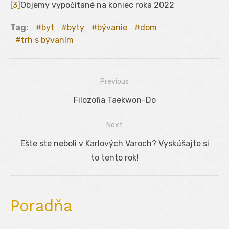
[3]
Objemy vypočítané na koniec roka 2022
Tag:
byt
byty
bývanie
dom
trh s bývaním
Previous
Navigácia
Previous
Filozofia Taekwon-Do
v
post:
Next
článku
Next
Ešte ste neboli v Karlových Varoch? Vyskúšajte si
post:
to tento rok!
Poradňa