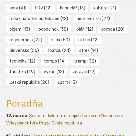
hory
(41)
HRV
(12)
kancelář
(13)
kultúra
(21)
medzinárodné podnikanie
(12)
nemovitosti
(27)
objem
(13)
odpočinok
(38)
plán
(12)
príroda
(20)
regenerácia
(22)
relax
(50)
rutina
(12)
Slovensko
(56)
spánok
(24)
stres
(14)
technika
(12)
tempo
(14)
tramp
(32)
turistika
(49)
výkon
(12)
zdravie
(19)
Česká republika
(20)
šport
(13)
Poradňa
12. marca
:
Seznam diplomatu a jejich funkci na Madarskem
Velvyslanectvi v Praze,Ceska republika