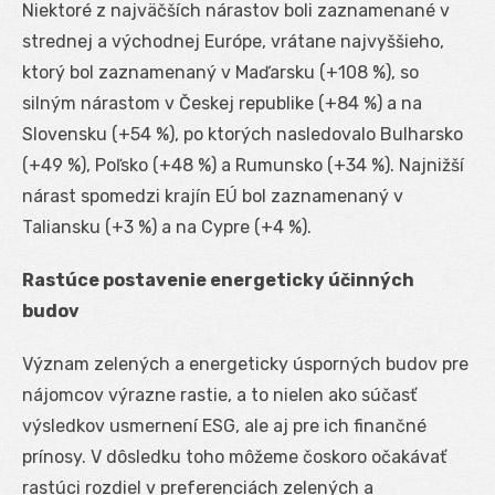
Niektoré z najväčších nárastov boli zaznamenané v
strednej a východnej Európe, vrátane najvyššieho,
ktorý bol zaznamenaný v Maďarsku (+108 %), so
silným nárastom v Českej republike (+84 %) a na
Slovensku (+54 %), po ktorých nasledovalo Bulharsko
(+49 %), Poľsko (+48 %) a Rumunsko (+34 %). Najnižší
nárast spomedzi krajín EÚ bol zaznamenaný v
Taliansku (+3 %) a na Cypre (+4 %).
Rastúce postavenie energeticky účinných
budov
Význam zelených a energeticky úsporných budov pre
nájomcov výrazne rastie, a to nielen ako súčasť
výsledkov usmernení ESG, ale aj pre ich finančné
prínosy. V dôsledku toho môžeme čoskoro očakávať
rastúci rozdiel v preferenciách zelených a