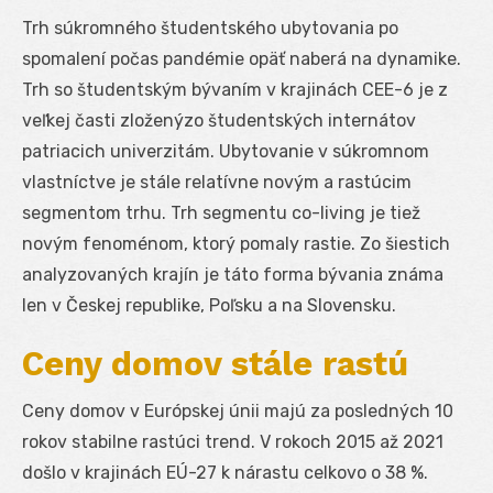
Trh súkromného študentského ubytovania po
spomalení počas pandémie opäť naberá na dynamike.
Trh so študentským bývaním v krajinách CEE-6 je z
veľkej časti zloženýzo študentských internátov
patriacich univerzitám. Ubytovanie v súkromnom
vlastníctve je stále relatívne novým a rastúcim
segmentom trhu. Trh segmentu co-living je tiež
novým fenoménom, ktorý pomaly rastie. Zo šiestich
analyzovaných krajín je táto forma bývania známa
len v Českej republike, Poľsku a na Slovensku.
Ceny domov stále rastú
Ceny domov v Európskej únii majú za posledných 10
rokov stabilne rastúci trend. V rokoch 2015 až 2021
došlo v krajinách EÚ-27 k nárastu celkovo o 38 %.