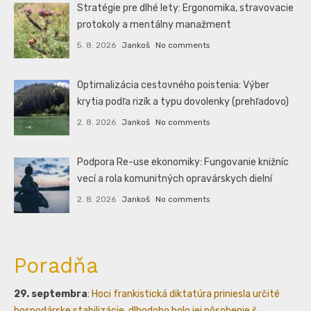
Stratégie pre dlhé lety: Ergonomika, stravovacie
protokoly a mentálny manažment
5. 8. 2026
Jankoš
No comments
Optimalizácia cestovného poistenia: Výber
krytia podľa rizík a typu dovolenky (prehľadovo)
2. 8. 2026
Jankoš
No comments
Podpora Re-use ekonomiky: Fungovanie knižníc
vecí a rola komunitných opravárskych dielní
2. 8. 2026
Jankoš
No comments
Poradňa
29. septembra
:
Hoci frankistická diktatúra priniesla určité
hospodárske stabilizácie, dlhodobo bolo jej pôsobenie š...