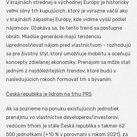
V krajinách strednej a východnej Európy je historicky
veľmi silný trh kupujúcich, ktorý je výrazne väčší ako
v krajinách západnej Európy, kde vidíme vyšší podiel
nájomcov. Očakáva sa, že tento trend sa postupne
obráti. Mladšie generácie majú tendenciu
uprednostňovať nájom pred vlastníctvom – rozhodujú
sa pre životný štýl, ktorý umožňuje mobilitu a oceňujú
koncepty zdieľanej ekonomiky. Prenájom sa môže stať
jedným z najdôležitejších trendov, ktoré budú v
nasledujúcich rokoch formovať trh s bývaním.
Česká republika je lídrom na trhu PRS
Ak sa pozrieme na ponuku existujúcich jednotiek
prenájmu vo vlastníctve developerov/investorov,
vedúcim trhom je stále Česká republika s takmer 62
500 jednotkami (+10 % v porovnaní s rokom 2021), za