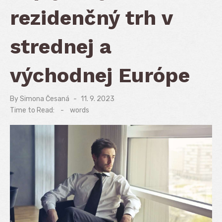
rezidenčný trh v
strednej a
východnej Európe
By
Simona Česaná
Posted
11. 9. 2023
on
Time to Read:
-
words