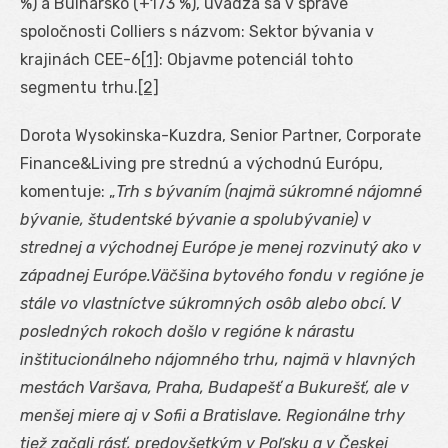
%) a Bulharsko (+173 %), uvádza sa v správe
spoločnosti Colliers s názvom: Sektor bývania v
krajinách CEE-6
[1]
: Objavme potenciál tohto
segmentu trhu.
[2]
Dorota Wysokinska-Kuzdra, Senior Partner, Corporate
Finance&Living pre strednú a východnú Európu,
komentuje: „
Trh s bývaním (najmä súkromné nájomné
bývanie, študentské bývanie a spolubývanie) v
strednej a východnej Európe je menej rozvinutý ako v
západnej Európe.Väčšina bytového fondu v regióne je
stále vo vlastníctve súkromných osôb alebo obcí. V
posledných rokoch došlo v regióne k nárastu
inštitucionálneho nájomného trhu, najmä v hlavných
mestách Varšava, Praha, Budapešť a Bukurešť, ale v
menšej miere aj v Sofii a Bratislave. Regionálne trhy
tiež začali rásť, predovšetkým v Poľsku a v Českej