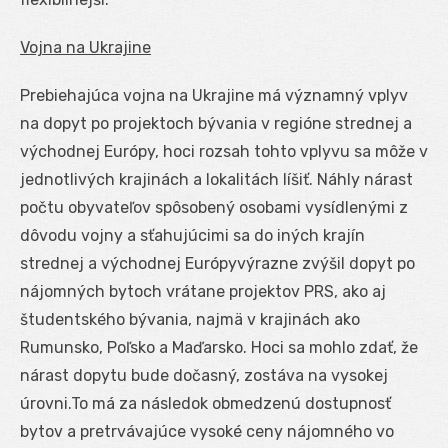
Vojna na Ukrajine
Prebiehajúca vojna na Ukrajine má významný vplyv
na dopyt po projektoch bývania v regióne strednej a
východnej Európy, hoci rozsah tohto vplyvu sa môže v
jednotlivých krajinách a lokalitách líšiť. Náhly nárast
počtu obyvateľov spôsobený osobami vysídlenými z
dôvodu vojny a sťahujúcimi sa do iných krajín
strednej a východnej Európyvýrazne zvýšil dopyt po
nájomných bytoch vrátane projektov PRS, ako aj
študentského bývania, najmä v krajinách ako
Rumunsko, Poľsko a Maďarsko. Hoci sa mohlo zdať, že
nárast dopytu bude dočasný, zostáva na vysokej
úrovni.To má za následok obmedzenú dostupnosť
bytov a pretrvávajúce vysoké ceny nájomného vo