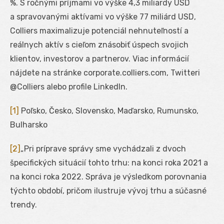
%. S ročnými príjmami vo výške 4,3 miliardy USD
a spravovanými aktívami vo výške 77 miliárd USD,
Colliers maximalizuje potenciál nehnuteľností a
reálnych aktív s cieľom znásobiť úspech svojich
klientov, investorov a partnerov. Viac informácií
nájdete na stránke corporate.colliers.com, Twitteri
@Colliers alebo profile LinkedIn.
[1]
Poľsko, Česko, Slovensko, Maďarsko, Rumunsko,
Bulharsko
[2]
„Pri príprave správy sme vychádzali z dvoch
špecifických situácií tohto trhu: na konci roka 2021 a
na konci roka 2022. Správa je výsledkom porovnania
týchto období, pričom ilustruje vývoj trhu a súčasné
trendy.