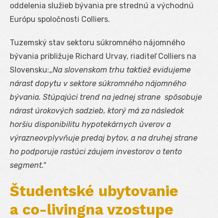
oddelenia služieb bývania pre strednú a východnú
Európu spoločnosti Colliers.
Tuzemský stav sektoru súkromného nájomného
bývania približuje Richard Urvay, riaditeľ Colliers na
Slovensku:„
Na slovenskom trhu taktiež evidujeme
nárast dopytu v sektore súkromného nájomného
bývania. Stúpajúci trend na jednej strane spôsobuje
nárast úrokových sadzieb, ktorý má za následok
horšiu disponibilitu hypotekárnych úverov a
výrazneovplyvňuje predaj bytov, a na druhej strane
ho podporuje rastúci záujem investorov o tento
segment.“
Študentské ubytovanie
a co-livingna vzostupe