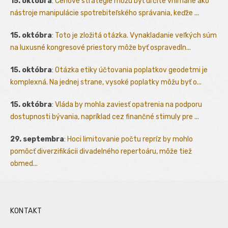
15. októbra
:
Cenové stratégie môžu byť určite vnímané ako
nástroje manipulácie spotrebiteľského správania, keďže ...
15. októbra
:
Toto je zložitá otázka. Vynakladanie veľkých súm
na luxusné kongresové priestory môže byť ospravedln...
15. októbra
:
Otázka etiky účtovania poplatkov geodetmi je
komplexná. Na jednej strane, vysoké poplatky môžu byť o...
15. októbra
:
Vláda by mohla zaviesť opatrenia na podporu
dostupnosti bývania, napríklad cez finančné stimuly pre ...
29. septembra
:
Hoci limitovanie počtu repríz by mohlo
pomôcť diverzifikácii divadelného repertoáru, môže tiež
obmed...
KONTAKT