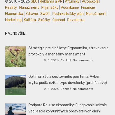
© 2010 - 2026
SEO
|
Reklama a PR
|
Vrtuľníky
|
Autoškola
|
Reality
|
Manažment
|
Prijímáčky
|
Podnikanie
|
Financie
|
Ekonomika
|
Zdravie
|
SWOT
|
Podnikateľský plán
|
Manažment
|
Marketing
|
Kultúra
|
Skúšky
|
Obchod
|
Dovolenka
NAJNOVŠIE
Stratégie pre dlhé lety: Ergonomika, stravovacie
protokoly a mentálny manažment
5. 8. 2026
Jankoš
No comments
Optimalizácia cestovného poistenia: Výber
krytia podľa rizík a typu dovolenky (prehľadovo)
2. 8. 2026
Jankoš
No comments
Podpora Re-use ekonomiky: Fungovanie knižníc
vecí a rola komunitných opravárskych dielní