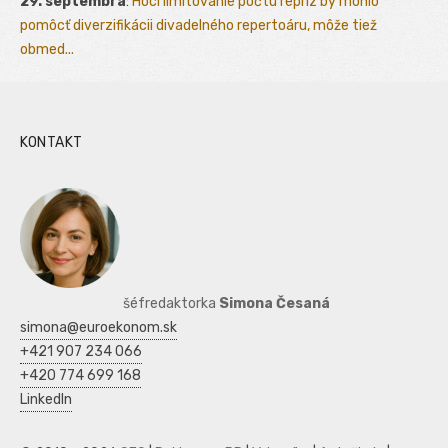
29. septembra
:
Hoci limitovanie počtu repríz by mohlo
pomôcť diverzifikácii divadelného repertoáru, môže tiež
obmed...
KONTAKT
šéfredaktorka
Simona Česaná
simona@euroekonom.sk
+421 907 234 066
+420 774 699 168
LinkedIn