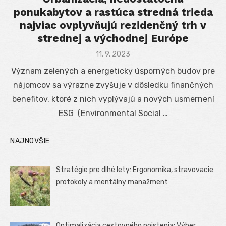
ponukabytov a rastúca stredná trieda
najviac ovplyvňujú rezidenčný trh v
strednej a východnej Európe
Posted
11. 9. 2023
on
Význam zelených a energeticky úsporných budov pre
nájomcov sa výrazne zvyšuje v dôsledku finančných
benefitov, ktoré z nich vyplývajú a nových usmernení
ESG (Environmental Social …
NAJNOVŠIE
Stratégie pre dlhé lety: Ergonomika, stravovacie
protokoly a mentálny manažment
Optimalizácia cestovného poistenia: Výber