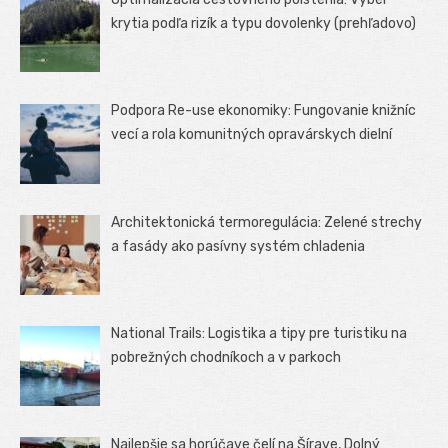
krytia podľa rizík a typu dovolenky (prehľadovo)
Podpora Re-use ekonomiky: Fungovanie knižníc
vecí a rola komunitných opravárskych dielní
Architektonická termoregulácia: Zelené strechy
a fasády ako pasívny systém chladenia
National Trails: Logistika a tipy pre turistiku na
pobrežných chodníkoch a v parkoch
Najlepšie sa horúčave čelí na Šírave, Dolný