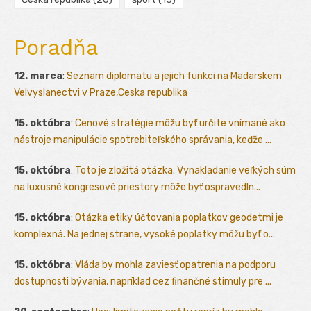
Poradňa
12. marca
:
Seznam diplomatu a jejich funkci na Madarskem
Velvyslanectvi v Praze,Ceska republika
15. októbra
:
Cenové stratégie môžu byť určite vnímané ako
nástroje manipulácie spotrebiteľského správania, keďže ...
15. októbra
:
Toto je zložitá otázka. Vynakladanie veľkých súm
na luxusné kongresové priestory môže byť ospravedln...
15. októbra
:
Otázka etiky účtovania poplatkov geodetmi je
komplexná. Na jednej strane, vysoké poplatky môžu byť o...
15. októbra
:
Vláda by mohla zaviesť opatrenia na podporu
dostupnosti bývania, napríklad cez finančné stimuly pre ...