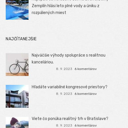
Zemplín hlási leto plné vody a úniku z
rozpálených miest
NAJČÍTANEJŠIE
Najväčšie výhody spolupráce s realitnou
kanceláriou.
8. 9. 2023
6 komentárov
Hľadáte variabilné kongresové priestory?
8. 9. 2023
6 komentárov
Viete čo ponúka realitný trh v Bratislave?
8. 9. 2023
6 komentárov