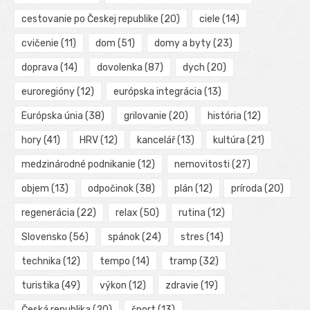
cestovanie po Českej republike
(20)
ciele
(14)
cvičenie
(11)
dom
(51)
domy a byty
(23)
doprava
(14)
dovolenka
(87)
dych
(20)
euroregióny
(12)
európska integrácia
(13)
Európska únia
(38)
grilovanie
(20)
história
(12)
hory
(41)
HRV
(12)
kancelář
(13)
kultúra
(21)
medzinárodné podnikanie
(12)
nemovitosti
(27)
objem
(13)
odpočinok
(38)
plán
(12)
príroda
(20)
regenerácia
(22)
relax
(50)
rutina
(12)
Slovensko
(56)
spánok
(24)
stres
(14)
technika
(12)
tempo
(14)
tramp
(32)
turistika
(49)
výkon
(12)
zdravie
(19)
Česká republika
(20)
šport
(13)