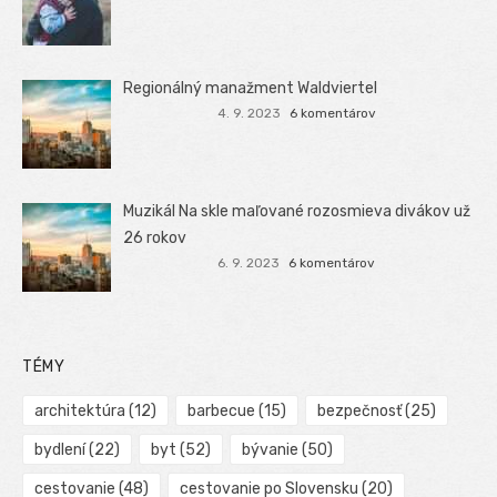
Regionálný manažment Waldviertel
4. 9. 2023
6 komentárov
Muzikál Na skle maľované rozosmieva divákov už
26 rokov
6. 9. 2023
6 komentárov
TÉMY
architektúra
(12)
barbecue
(15)
bezpečnosť
(25)
bydlení
(22)
byt
(52)
bývanie
(50)
cestovanie
(48)
cestovanie po Slovensku
(20)