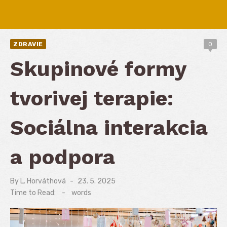
ZDRAVIE
0
Skupinové formy
tvorivej terapie:
Sociálna interakcia
a podpora
By
L. Horváthová
Posted
23. 5. 2025
on
Time to Read:
-
words