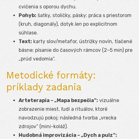
cvičenia s oporou dychu.
Pohyb:
šatky, stoličky, pásky; práca s priestorom
(kruh, diagonály), dotyk
len
po explicitnom
súhlase.
Text:
karty slov/metafor, ústrižky novín, tlačené
básne; písanie do časových rámcov (2–5 min) pre
„prúd vedomia“.
Metodické formáty:
príklady zadania
Arteterapia – „Mapa bezpečia“:
vizuálne
zobrazenie miest, ľudí a rituálov, ktoré
navodzujú pokoj; následná tvorba „vrecka
zdrojov“ (mini-koláž).
Hudobná improvizácia – „Dych a pulz“: