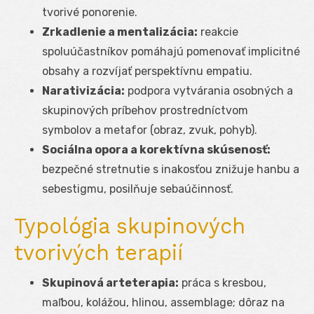
tvorivé ponorenie.
Zrkadlenie a mentalizácia:
reakcie
spoluúčastníkov pomáhajú pomenovať implicitné
obsahy a rozvíjať perspektívnu empatiu.
Narativizácia:
podpora vytvárania osobných a
skupinových príbehov prostredníctvom
symbolov a metafor (obraz, zvuk, pohyb).
Sociálna opora a korektívna skúsenosť:
bezpečné stretnutie s inakosťou znižuje hanbu a
sebestigmu, posilňuje sebaúčinnosť.
Typológia skupinových
tvorivých terapií
Skupinová arteterapia:
práca s kresbou,
maľbou, kolážou, hlinou, assemblage; dôraz na