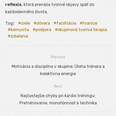
reflexia
, ktorá prenáša tvorivé objavy späť do
každodenného života.
Tag:
ciele
dôvera
facilitácia
hranice
komunita
podpora
skupinová tvorivá terapia
zdieľanie
Previous
Navigácia
Previous
Motivácia a disciplína v skupine: Úloha trénera a
v
post:
kolektívna energia
článku
Next
Next
Najčastejšie chyby pri kardio tréningu:
post:
Pretrénovanie, monotónnosť a technika