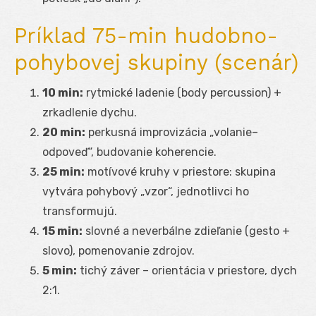
Príklad 75-min hudobno-
pohybovej skupiny (scenár)
10 min:
rytmické ladenie (body percussion) +
zrkadlenie dychu.
20 min:
perkusná improvizácia „volanie–
odpoveď“, budovanie koherencie.
25 min:
motívové kruhy v priestore: skupina
vytvára pohybový „vzor“, jednotlivci ho
transformujú.
15 min:
slovné a neverbálne zdieľanie (gesto +
slovo), pomenovanie zdrojov.
5 min:
tichý záver – orientácia v priestore, dych
2:1.