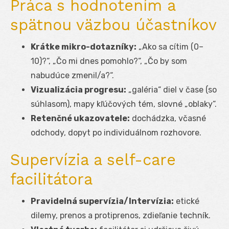
Práca s hodnotením a
spätnou väzbou účastníkov
Krátke mikro-dotazníky:
„Ako sa cítim (0–
10)?“, „Čo mi dnes pomohlo?“, „Čo by som
nabudúce zmenil/a?“.
Vizualizácia progresu:
„galéria“ diel v čase (so
súhlasom), mapy kľúčových tém, slovné „oblaky“.
Retenčné ukazovatele:
dochádzka, včasné
odchody, dopyt po individuálnom rozhovore.
Supervízia a self-care
facilitátora
Pravidelná supervízia/Intervízia:
etické
dilemy, prenos a protiprenos, zdieľanie techník.