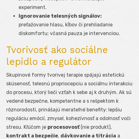
experiment.
Ignorovanie telesných signálov:
preťažovanie hlasu, kĺbov či prehliadanie
diskomfortu; včasná pauza je intervenciou.
Tvorivosť ako sociálne
lepidlo a regulátor
Skupinové formy tvorivej terapie spájajú estetickú
skúsenosť, telesnú propriocepciu a sociálnu interakciu
do procesu, ktorý lieči vzťah k sebe aj k druhým. Ak sú
vedené bezpečne, kompetentne a s rešpektom k
rôznorodosti, prinášajú merateľné benefity: lepšiu
reguláciu emócií, zmysel, kohezívnosť a odolnosť voči
stresu. Kľúčom je
procesovosť
(nie produkt),
kontrakt a bezpečie
,
dávkovanie a titrácia
a