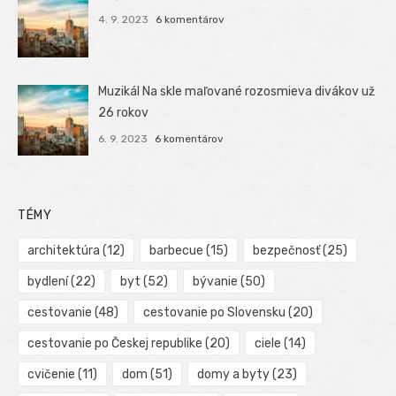
4. 9. 2023
6 komentárov
Muzikál Na skle maľované rozosmieva divákov už
26 rokov
6. 9. 2023
6 komentárov
TÉMY
architektúra
(12)
barbecue
(15)
bezpečnosť
(25)
bydlení
(22)
byt
(52)
bývanie
(50)
cestovanie
(48)
cestovanie po Slovensku
(20)
cestovanie po Českej republike
(20)
ciele
(14)
cvičenie
(11)
dom
(51)
domy a byty
(23)