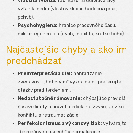
Vlastná tvorba:
facilitátor si udržiava živý
vzťah k médiu (vlastný skicár, hudobná prax,
pohyb).
Psychohygiena:
hranice pracovného času,
mikro-regenerácia (dych, mobilita, krátke ticho).
Najčastejšie chyby a ako im
predchádzať
Preinterpretácia diel:
nahrádzanie
zvedavosti „hotovými“ významami; preferujte
otázky pred tvrdeniami.
Nedostatočné rámovanie:
chýbajúce pravidlá,
časové limity a pravidlá zdieľania zvyšujú riziko
konfliktu a retraumatizácie.
Perfekcionizmus a výkonový tlak:
vytvárajte
„bezpečný neúspech“ a normalizujte