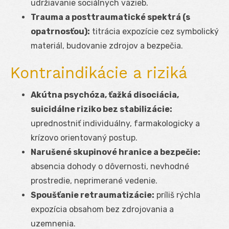
udržiavanie sociálnych väzieb.
Trauma a posttraumatické spektrá (s
opatrnosťou):
titrácia expozície cez symbolický
materiál, budovanie zdrojov a bezpečia.
Kontraindikácie a riziká
Akútna psychóza, ťažká disociácia,
suicidálne riziko bez stabilizácie:
uprednostniť individuálny, farmakologicky a
krízovo orientovaný postup.
Narušené skupinové hranice a bezpečie:
absencia dohody o dôvernosti, nevhodné
prostredie, neprimerané vedenie.
Spoušťanie retraumatizácie:
príliš rýchla
expozícia obsahom bez zdrojovania a
uzemnenia.