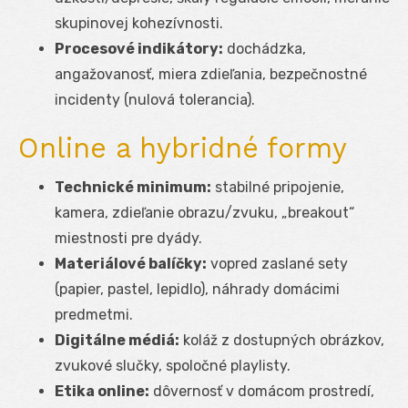
skupinovej kohezívnosti.
Procesové indikátory:
dochádzka,
angažovanosť, miera zdieľania, bezpečnostné
incidenty (nulová tolerancia).
Online a hybridné formy
Technické minimum:
stabilné pripojenie,
kamera, zdieľanie obrazu/zvuku, „breakout“
miestnosti pre dyády.
Materiálové balíčky:
vopred zaslané sety
(papier, pastel, lepidlo), náhrady domácimi
predmetmi.
Digitálne médiá:
koláž z dostupných obrázkov,
zvukové slučky, spoločné playlisty.
Etika online:
dôvernosť v domácom prostredí,