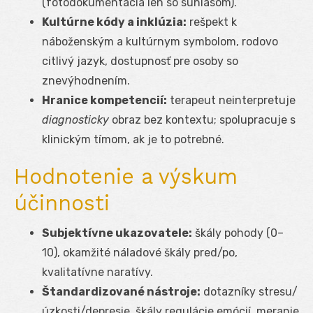
(fotodokumentácia len so súhlasom).
Kultúrne kódy a inklúzia:
rešpekt k
náboženským a kultúrnym symbolom, rodovo
citlivý jazyk, dostupnosť pre osoby so
znevýhodnením.
Hranice kompetencií:
terapeut neinterpretuje
diagnosticky
obraz bez kontextu; spolupracuje s
klinickým tímom, ak je to potrebné.
Hodnotenie a výskum
účinnosti
Subjektívne ukazovatele:
škály pohody (0–
10), okamžité náladové škály pred/po,
kvalitatívne naratívy.
Štandardizované nástroje:
dotazníky stresu/
úzkosti/depresie, škály regulácie emócií, meranie