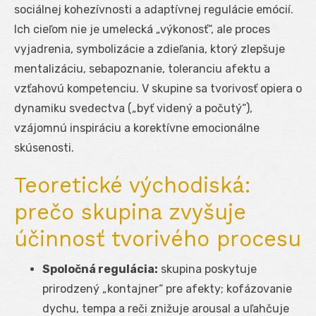
sociálnej kohezívnosti a adaptívnej regulácie emócií.
Ich cieľom nie je umelecká „výkonosť“, ale proces
vyjadrenia, symbolizácie a zdieľania, ktorý zlepšuje
mentalizáciu, sebapoznanie, toleranciu afektu a
vzťahovú kompetenciu. V skupine sa tvorivosť opiera o
dynamiku svedectva („byť videný a počutý“),
vzájomnú inspiráciu a korektívne emocionálne
skúsenosti.
Teoretické východiská:
prečo skupina zvyšuje
účinnosť tvorivého procesu
Spoločná regulácia:
skupina poskytuje
prirodzený „kontajner“ pre afekty; kofázovanie
dychu, tempa a reči znižuje arousal a uľahčuje