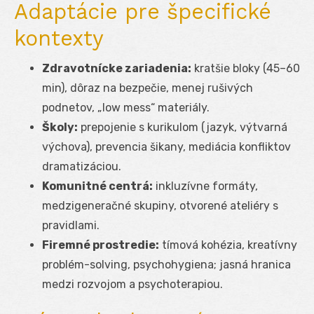
Adaptácie pre špecifické
kontexty
Zdravotnícke zariadenia:
kratšie bloky (45–60
min), dôraz na bezpečie, menej rušivých
podnetov, „low mess“ materiály.
Školy:
prepojenie s kurikulom (jazyk, výtvarná
výchova), prevencia šikany, mediácia konfliktov
dramatizáciou.
Komunitné centrá:
inkluzívne formáty,
medzigeneračné skupiny, otvorené ateliéry s
pravidlami.
Firemné prostredie:
tímová kohézia, kreatívny
problém-solving, psychohygiena; jasná hranica
medzi rozvojom a psychoterapiou.