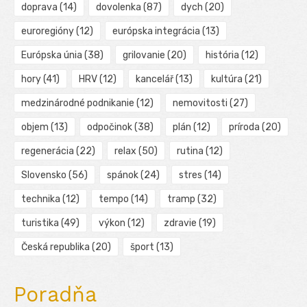
doprava
(14)
dovolenka
(87)
dych
(20)
euroregióny
(12)
európska integrácia
(13)
Európska únia
(38)
grilovanie
(20)
história
(12)
hory
(41)
HRV
(12)
kancelář
(13)
kultúra
(21)
medzinárodné podnikanie
(12)
nemovitosti
(27)
objem
(13)
odpočinok
(38)
plán
(12)
príroda
(20)
regenerácia
(22)
relax
(50)
rutina
(12)
Slovensko
(56)
spánok
(24)
stres
(14)
technika
(12)
tempo
(14)
tramp
(32)
turistika
(49)
výkon
(12)
zdravie
(19)
Česká republika
(20)
šport
(13)
Poradňa