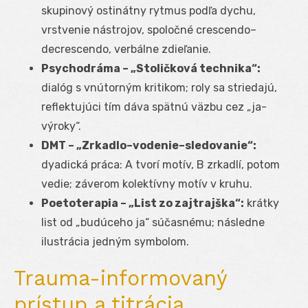
skupinový ostinátny rytmus podľa dychu,
vrstvenie nástrojov, spoločné crescendo–
decrescendo, verbálne zdieľanie.
Psychodráma – „Stoličková technika“:
dialóg s vnútorným kritikom; roly sa striedajú,
reflektujúci tím dáva spätnú väzbu cez „ja-
výroky“.
DMT – „Zrkadlo–vodenie–sledovanie“:
dyadická práca: A tvorí motív, B zrkadlí, potom
vedie; záverom kolektívny motív v kruhu.
Poetoterapia – „List zo zajtrajška“:
krátky
list od „budúceho ja“ súčasnému; následne
ilustrácia jedným symbolom.
Trauma-informovaný
prístup a titrácia