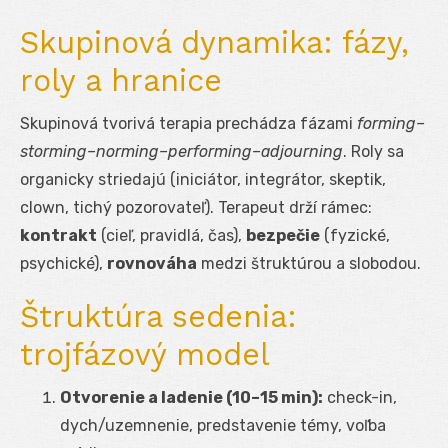
Skupinová dynamika: fázy,
roly a hranice
Skupinová tvorivá terapia prechádza fázami
forming–
storming–norming–performing–adjourning
. Roly sa
organicky striedajú (iniciátor, integrátor, skeptik,
clown, tichý pozorovateľ). Terapeut drží rámec:
kontrakt
(cieľ, pravidlá, čas),
bezpečie
(fyzické,
psychické),
rovnováha
medzi štruktúrou a slobodou.
Štruktúra sedenia:
trojfázový model
Otvorenie a ladenie (10–15 min):
check-in,
dych/uzemnenie, predstavenie témy, voľba