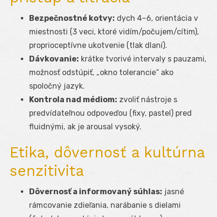
Bezpečnostné kotvy:
dych 4–6, orientácia v
miestnosti (3 veci, ktoré vidím/počujem/cítim),
proprioceptívne ukotvenie (tlak dlaní).
Dávkovanie:
krátke tvorivé intervaly s pauzami,
možnosť odstúpiť, „okno tolerancie“ ako
spoločný jazyk.
Kontrola nad médiom:
zvoliť nástroje s
predvídateľnou odpoveďou (fixy, pastel) pred
fluidnými, ak je arousal vysoký.
Etika, dôvernosť a kultúrna
senzitivita
Dôvernosť a informovaný súhlas:
jasné
rámcovanie zdieľania, narábanie s dielami