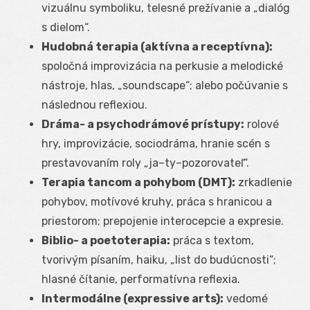
vizuálnu symboliku, telesné prežívanie a „dialóg
s dielom“.
Hudobná terapia (aktívna a receptívna):
spoločná improvizácia na perkusie a melodické
nástroje, hlas, „soundscape“; alebo počúvanie s
následnou reflexiou.
Dráma- a psychodrámové prístupy:
rolové
hry, improvizácie, sociodráma, hranie scén s
prestavovaním roly „ja–ty–pozorovateľ“.
Terapia tancom a pohybom (DMT):
zrkadlenie
pohybov, motívové kruhy, práca s hranicou a
priestorom; prepojenie interocepcie a expresie.
Biblio- a poetoterapia:
práca s textom,
tvorivým písaním, haiku, „list do budúcnosti“;
hlasné čítanie, performatívna reflexia.
Intermodálne (expressive arts):
vedomé