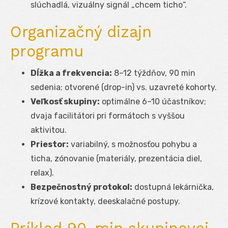
slúchadlá, vizuálny signál „chcem ticho“.
Organizačný dizajn
programu
Dĺžka a frekvencia:
8–12 týždňov, 90 min
sedenia; otvorené (drop-in) vs. uzavreté kohorty.
Veľkosť skupiny:
optimálne 6–10 účastníkov;
dvaja facilitátori pri formátoch s vyššou
aktivitou.
Priestor:
variabilný, s možnosťou pohybu a
ticha, zónovanie (materiály, prezentácia diel,
relax).
Bezpečnostný protokol:
dostupná lekárnička,
krízové kontakty, deeskalačné postupy.