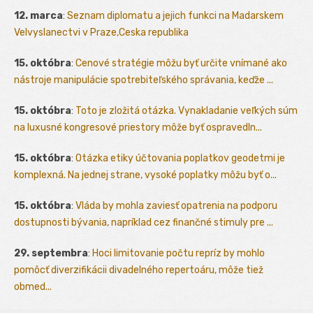
12. marca
:
Seznam diplomatu a jejich funkci na Madarskem
Velvyslanectvi v Praze,Ceska republika
15. októbra
:
Cenové stratégie môžu byť určite vnímané ako
nástroje manipulácie spotrebiteľského správania, keďže ...
15. októbra
:
Toto je zložitá otázka. Vynakladanie veľkých súm
na luxusné kongresové priestory môže byť ospravedln...
15. októbra
:
Otázka etiky účtovania poplatkov geodetmi je
komplexná. Na jednej strane, vysoké poplatky môžu byť o...
15. októbra
:
Vláda by mohla zaviesť opatrenia na podporu
dostupnosti bývania, napríklad cez finančné stimuly pre ...
29. septembra
:
Hoci limitovanie počtu repríz by mohlo
pomôcť diverzifikácii divadelného repertoáru, môže tiež
obmed...