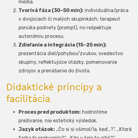
média.
Tvorivá fáza (30–50 min):
individuálna/práca
v dvojiciach či malých skupinkách; terapeut
ponúka podnety (prompt), no rešpektuje
autonómiu procesu.
Zdieľanie a integrácia (15–25 min):
prezentácia diel/pohybov/zvukov, svedectvo
skupiny, reflektujúce otázky, pomenovanie
zdrojov a prenášanie do života.
Didaktické princípy a
facilitácia
Proces pred produktom:
hodnotíme
prežívanie, nie estetický výsledok.
Jazyk otázok:
„Čo si si všimol/la, keď…?“, „Ktorá
farba ťa prekvapila?“, „Kde v tele to cítiš?“.