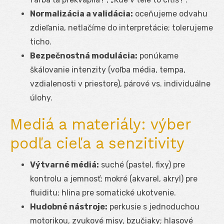
Normalizácia a validácia:
oceňujeme odvahu
zdieľania, netlačíme do interpretácie; tolerujeme
ticho.
Bezpečnostná modulácia:
ponúkame
škálovanie intenzity (voľba média, tempa,
vzdialenosti v priestore), párové vs. individuálne
úlohy.
Mediá a materiály: výber
podľa cieľa a senzitivity
Výtvarné médiá:
suché (pastel, fixy) pre
kontrolu a jemnosť; mokré (akvarel, akryl) pre
fluiditu; hlina pre somatické ukotvenie.
Hudobné nástroje:
perkusie s jednoduchou
motorikou, zvukové misy, bzučiaky; hlasové