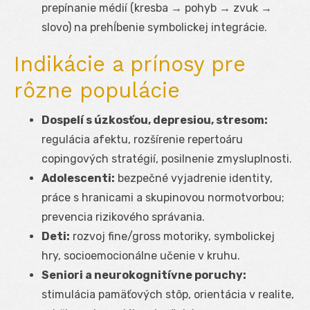
prepínanie médií (kresba → pohyb → zvuk →
slovo) na prehĺbenie symbolickej integrácie.
Indikácie a prínosy pre
rôzne populácie
Dospelí s úzkosťou, depresiou, stresom:
regulácia afektu, rozšírenie repertoáru
copingových stratégií, posilnenie zmysluplnosti.
Adolescenti:
bezpečné vyjadrenie identity,
práce s hranicami a skupinovou normotvorbou;
prevencia rizikového správania.
Deti:
rozvoj fine/gross motoriky, symbolickej
hry, socioemocionálne učenie v kruhu.
Seniori a neurokognitívne poruchy:
stimulácia pamäťových stôp, orientácia v realite,