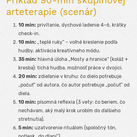
Príklad 90-min skupinovej
arteterapie (scenár)
10 min:
privítanie, dychové ladenie 4–6, krátky
check-in.
10 min:
„teplé ruky“ – voľné kreslenie podľa
hudby, aktivácia kreatívneho módu.
35 min:
hlavná úloha „Mosty a hranice“ (koláž +
kresba); tichá hudba, možnosť práce v dvojici.
20 min:
zdieľanie v kruhu: čo dielo potrebuje
„počuť“ od autora, čo autor potrebuje „počuť“ od
diela.
10 min:
písomná reflexia (3 vety: čo beriem, čo
nechávam, aký malý krok urobím do ďalšieho
stretnutia).
5 min:
uzatvorenie rituálom (spoločný tón,
potlesk „do dlaní“).