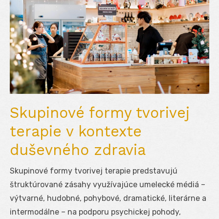
Skupinové formy tvorivej
terapie v kontexte
duševného zdravia
Skupinové formy tvorivej terapie predstavujú
štruktúrované zásahy využívajúce umelecké médiá –
výtvarné, hudobné, pohybové, dramatické, literárne a
intermodálne – na podporu psychickej pohody,