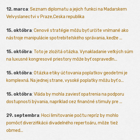
12. marca
:
Seznam diplomatu a jejich funkci na Madarskem
Velvyslanectvi v Praze,Ceska republika
15. októbra
:
Cenové stratégie môžu byť určite vnímané ako
nástroje manipulácie spotrebiteľského správania, keďže ...
15. októbra
:
Toto je zložitá otázka. Vynakladanie veľkých súm
na luxusné kongresové priestory môže byť ospravedln...
15. októbra
:
Otázka etiky účtovania poplatkov geodetmi je
komplexná. Na jednej strane, vysoké poplatky môžu byť o...
15. októbra
:
Vláda by mohla zaviesť opatrenia na podporu
dostupnosti bývania, napríklad cez finančné stimuly pre ...
29. septembra
:
Hoci limitovanie počtu repríz by mohlo
pomôcť diverzifikácii divadelného repertoáru, môže tiež
obmed...