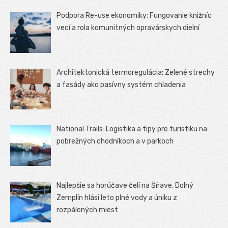
Podpora Re-use ekonomiky: Fungovanie knižníc
vecí a rola komunitných opravárskych dielní
Architektonická termoregulácia: Zelené strechy
a fasády ako pasívny systém chladenia
National Trails: Logistika a tipy pre turistiku na
pobrežných chodníkoch a v parkoch
Najlepšie sa horúčave čelí na Šírave, Dolný
Zemplín hlási leto plné vody a úniku z
rozpálených miest