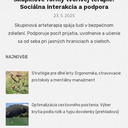
Sociálna interakcia a podpora
Posted
23. 5. 2025
on
Skupinová arteterapia spája ľudí v bezpečnom
zdieľaní. Podporuje pocit prijatia, uvoľnenie a učenie
sa od seba pri jasných hraniciach a cieľoch.
NAJNOVŠIE
Stratégie pre dlhé lety: Ergonomika, stravovacie
protokoly a mentálny manažment
Optimalizácia cestovného poistenia: Výber
krytia podľa rizík a typu dovolenky (prehľadovo)