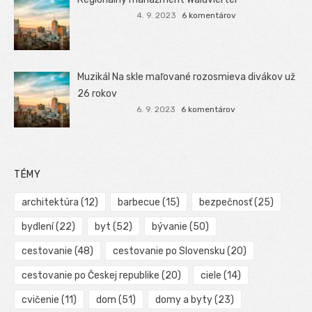
4. 9. 2023
6 komentárov
Muzikál Na skle maľované rozosmieva divákov už
26 rokov
6. 9. 2023
6 komentárov
TÉMY
architektúra
(12)
barbecue
(15)
bezpečnosť
(25)
bydlení
(22)
byt
(52)
bývanie
(50)
cestovanie
(48)
cestovanie po Slovensku
(20)
cestovanie po Českej republike
(20)
ciele
(14)
cvičenie
(11)
dom
(51)
domy a byty
(23)