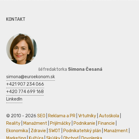
KONTAKT
šéfredaktorka
Simona Česaná
simona@euroekonom.sk
+421 907 234 066
+420 774 699 168
LinkedIn
© 2010 - 2026
SEO
|
Reklama a PR
|
Vrtuľníky
|
Autoškola
|
Reality
|
Manažment
|
Prijímáčky
|
Podnikanie
|
Financie
|
Ekonomika
|
Zdravie
|
SWOT
|
Podnikateľský plán
|
Manažment
|
Marketing
|
Kultúra
|
Skúšky
|
Obchod
|
Dovolenka