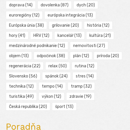
doprava
(14)
dovolenka
(87)
dych
(20)
euroregióny
(12)
európska integrácia
(13)
Európska únia
(38)
grilovanie
(20)
história
(12)
hory
(41)
HRV
(12)
kancelář
(13)
kultúra
(21)
medzinárodné podnikanie
(12)
nemovitosti
(27)
objem
(13)
odpočinok
(38)
plán
(12)
príroda
(20)
regenerácia
(22)
relax
(50)
rutina
(12)
Slovensko
(56)
spánok
(24)
stres
(14)
technika
(12)
tempo
(14)
tramp
(32)
turistika
(49)
výkon
(12)
zdravie
(19)
Česká republika
(20)
šport
(13)
Poradňa