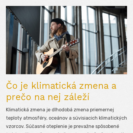
Čo je klimatická zmena a
prečo na nej záleží
Klimatická zmena je dlhodobá zmena priemernej
teploty atmosféry, oceánov a súvisiacich klimatických
vzorcov. Súčasné oteplenie je prevažne spôsobené