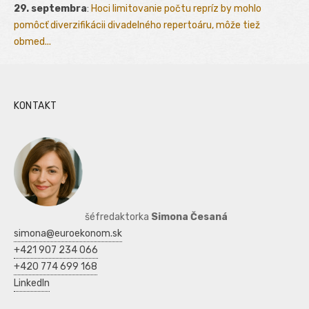
29. septembra
:
Hoci limitovanie počtu repríz by mohlo
pomôcť diverzifikácii divadelného repertoáru, môže tiež
obmed...
KONTAKT
šéfredaktorka
Simona Česaná
simona@euroekonom.sk
+421 907 234 066
+420 774 699 168
LinkedIn