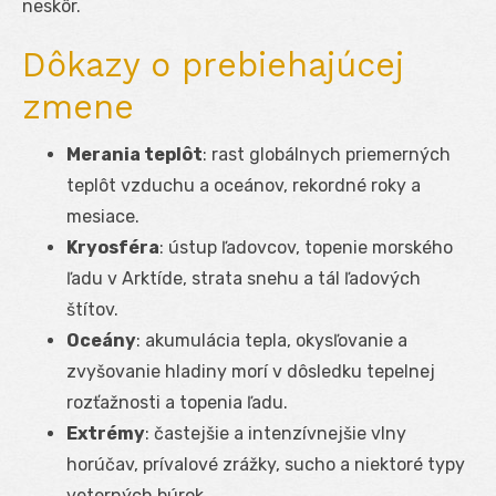
neskôr.
Dôkazy o prebiehajúcej
zmene
Merania teplôt
: rast globálnych priemerných
teplôt vzduchu a oceánov, rekordné roky a
mesiace.
Kryosféra
: ústup ľadovcov, topenie morského
ľadu v Arktíde, strata snehu a tál ľadových
štítov.
Oceány
: akumulácia tepla, okysľovanie a
zvyšovanie hladiny morí v dôsledku tepelnej
rozťažnosti a topenia ľadu.
Extrémy
: častejšie a intenzívnejšie vlny
horúčav, prívalové zrážky, sucho a niektoré typy
veterných búrok.