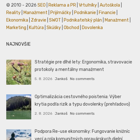
© 2010 - 2026
SEO
|
Reklama a PR
|
Vrtuľníky
|
Autoškola
|
Reality
|
Manažment
|
Prijímáčky
|
Podnikanie
|
Financie
|
Ekonomika
|
Zdravie
|
SWOT
|
Podnikateľský plán
|
Manažment
|
Marketing
|
Kultúra
|
Skúšky
|
Obchod
|
Dovolenka
NAJNOVŠIE
Stratégie pre dlhé lety: Ergonomika, stravovacie
protokoly a mentálny manažment
5. 8. 2026
Jankoš
No comments
Optimalizácia cestovného poistenia: Výber
krytia podľa rizík a typu dovolenky (prehľadovo)
2. 8. 2026
Jankoš
No comments
Podpora Re-use ekonomiky: Fungovanie knižníc
vecí a rola komunitných opravárskych dielní