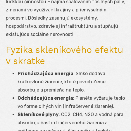
ľudskou činnosťou – najmä spaľovaním fosílnych palív,
zmenami vo využívaní krajiny a priemyselnými
procesmi. Dôsledky zasahujú ekosystémy,
hospodárstvo, zdravie aj infraštruktúru a stupňujú
existujúce sociálne nerovnosti.
Fyzika skleníkového efektu
v skratke
Prichádzajúca energia
: Slnko dodáva
krátkovlnné žiarenie, ktoré povrch Zeme
absorbuje a premieňa na teplo.
Odchádzajúca energia
: Planéta vyžaruje teplo
vo forme dlhých vĺn (infračervené žiarenie).
Skleníkové plyny
: CO
2
, CH
4
, N
2
O a vodná para
absorbujú časť infračerveného žiarenia a
opätovne ho vyžarujú, čím zvyšujú teplotu