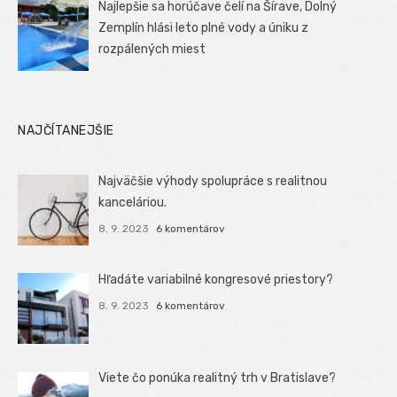
Najlepšie sa horúčave čelí na Šírave, Dolný
Zemplín hlási leto plné vody a úniku z
rozpálených miest
NAJČÍTANEJŠIE
Najväčšie výhody spolupráce s realitnou
kanceláriou.
8. 9. 2023
6 komentárov
Hľadáte variabilné kongresové priestory?
8. 9. 2023
6 komentárov
Viete čo ponúka realitný trh v Bratislave?