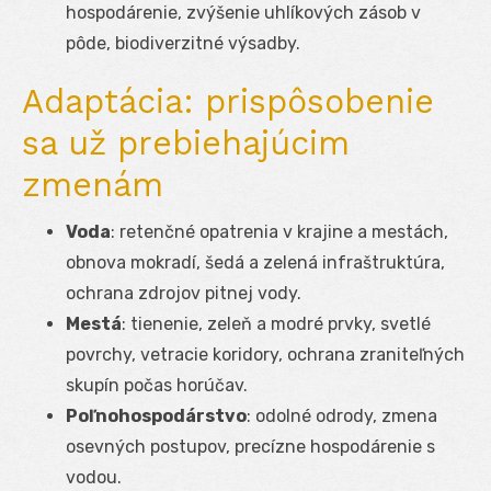
hospodárenie, zvýšenie uhlíkových zásob v
pôde, biodiverzitné výsadby.
Adaptácia: prispôsobenie
sa už prebiehajúcim
zmenám
Voda
: retenčné opatrenia v krajine a mestách,
obnova mokradí, šedá a zelená infraštruktúra,
ochrana zdrojov pitnej vody.
Mestá
: tienenie, zeleň a modré prvky, svetlé
povrchy, vetracie koridory, ochrana zraniteľných
skupín počas horúčav.
Poľnohospodárstvo
: odolné odrody, zmena
osevných postupov, precízne hospodárenie s
vodou.