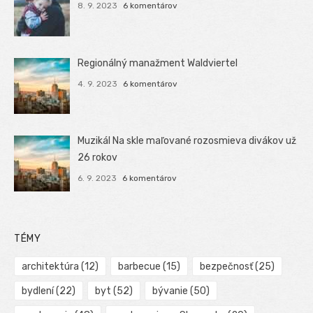
8. 9. 2023
6 komentárov
Regionálný manažment Waldviertel
4. 9. 2023
6 komentárov
Muzikál Na skle maľované rozosmieva divákov už
26 rokov
6. 9. 2023
6 komentárov
TÉMY
architektúra
(12)
barbecue
(15)
bezpečnosť
(25)
bydlení
(22)
byt
(52)
bývanie
(50)