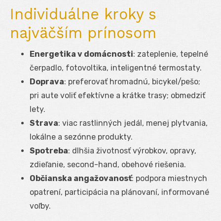
Individuálne kroky s
najväčším prínosom
Energetika v domácnosti
: zateplenie, tepelné
čerpadlo, fotovoltika, inteligentné termostaty.
Doprava
: preferovať hromadnú, bicykel/pešo;
pri aute voliť efektívne a krátke trasy; obmedziť
lety.
Strava
: viac rastlinných jedál, menej plytvania,
lokálne a sezónne produkty.
Spotreba
: dlhšia životnosť výrobkov, opravy,
zdieľanie, second-hand, obehové riešenia.
Občianska angažovanosť
: podpora miestnych
opatrení, participácia na plánovaní, informované
voľby.