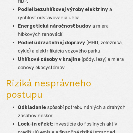
HDP.
Podiel bezuhlíkovej výroby elektriny
a
rýchlosť odstavovania uhlia.
Energetická náročnosť budov
a miera
hĺbkových renovácií.
Podiel udržateľnej dopravy
(MHD, železnica,
cyklo) a elektrifikácia vozového parku.
Uhlíkové zásoby v krajine
(pôdy, lesy) a miera
obnovy ekosystémov.
Riziká nesprávneho
postupu
Odkladanie
spôsobí potrebu náhlých a drahých
zásahov neskôr.
Lock-in efekt
: investície do fosílnych aktív
predlžujú emisie a finančné riziká (stranded