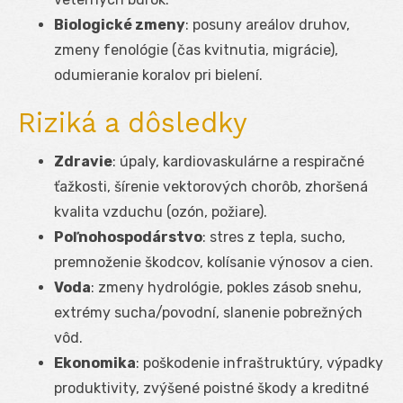
Biologické zmeny
: posuny areálov druhov,
zmeny fenológie (čas kvitnutia, migrácie),
odumieranie koralov pri bielení.
Riziká a dôsledky
Zdravie
: úpaly, kardiovaskulárne a respiračné
ťažkosti, šírenie vektorových chorôb, zhoršená
kvalita vzduchu (ozón, požiare).
Poľnohospodárstvo
: stres z tepla, sucho,
premnoženie škodcov, kolísanie výnosov a cien.
Voda
: zmeny hydrológie, pokles zásob snehu,
extrémy sucha/povodní, slanenie pobrežných
vôd.
Ekonomika
: poškodenie infraštruktúry, výpadky
produktivity, zvýšené poistné škody a kreditné