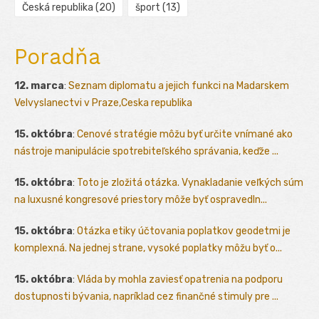
Česká republika
(20)
šport
(13)
Poradňa
12. marca
:
Seznam diplomatu a jejich funkci na Madarskem
Velvyslanectvi v Praze,Ceska republika
15. októbra
:
Cenové stratégie môžu byť určite vnímané ako
nástroje manipulácie spotrebiteľského správania, keďže ...
15. októbra
:
Toto je zložitá otázka. Vynakladanie veľkých súm
na luxusné kongresové priestory môže byť ospravedln...
15. októbra
:
Otázka etiky účtovania poplatkov geodetmi je
komplexná. Na jednej strane, vysoké poplatky môžu byť o...
15. októbra
:
Vláda by mohla zaviesť opatrenia na podporu
dostupnosti bývania, napríklad cez finančné stimuly pre ...