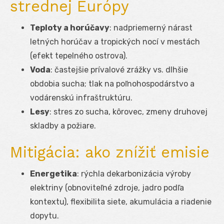
strednej Európy
Teploty a horúčavy
: nadpriemerný nárast
letných horúčav a tropických nocí v mestách
(efekt tepelného ostrova).
Voda
: častejšie prívalové zrážky vs. dlhšie
obdobia sucha; tlak na poľnohospodárstvo a
vodárenskú infraštruktúru.
Lesy
: stres zo sucha, kôrovec, zmeny druhovej
skladby a požiare.
Mitigácia: ako znížiť emisie
Energetika
: rýchla dekarbonizácia výroby
elektriny (obnoviteľné zdroje, jadro podľa
kontextu), flexibilita siete, akumulácia a riadenie
dopytu.