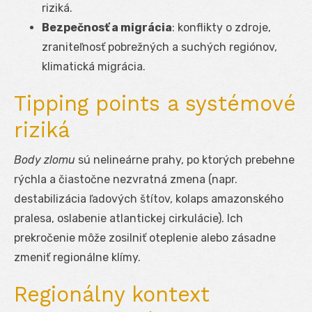
riziká.
Bezpečnosť a migrácia
: konflikty o zdroje,
zraniteľnosť pobrežných a suchých regiónov,
klimatická migrácia.
Tipping points a systémové
riziká
Body zlomu
sú nelineárne prahy, po ktorých prebehne
rýchla a čiastočne nezvratná zmena (napr.
destabilizácia ľadových štítov, kolaps amazonského
pralesa, oslabenie atlantickej cirkulácie). Ich
prekročenie môže zosilniť oteplenie alebo zásadne
zmeniť regionálne klímy.
Regionálny kontext