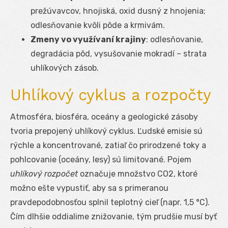
prežúvavcov, hnojiská, oxid dusný z hnojenia;
odlesňovanie kvôli pôde a krmivám.
Zmeny vo využívaní krajiny
: odlesňovanie,
degradácia pôd, vysušovanie mokradí – strata
uhlíkových zásob.
Uhlíkový cyklus a rozpočty
Atmosféra, biosféra, oceány a geologické zásoby
tvoria prepojený uhlíkový cyklus. Ľudské emisie sú
rýchle a koncentrované, zatiaľ čo prirodzené toky a
pohlcovanie (oceány, lesy) sú limitované. Pojem
uhlíkový rozpočet
označuje množstvo CO
2
, ktoré
možno ešte vypustiť, aby sa s primeranou
pravdepodobnosťou splnil teplotný cieľ (napr. 1,5 °C).
Čím dlhšie oddialime znižovanie, tým prudšie musí byť