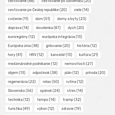
cestovanie
(48)
cestovanie po Slovensku
(20)
cestovanie po Českej republike
(20)
ciele
(14)
cvičenie
(11)
dom
(51)
domy a byty
(23)
doprava
(14)
dovolenka
(87)
dych
(20)
euroregióny
(12)
európska integrácia
(13)
Európska únia
(38)
grilovanie
(20)
história
(12)
hory
(41)
HRV
(12)
kancelář
(13)
kultúra
(21)
medzinárodné podnikanie
(12)
nemovitosti
(27)
objem
(13)
odpočinok
(38)
plán
(12)
príroda
(20)
regenerácia
(22)
relax
(50)
rutina
(12)
Slovensko
(56)
spánok
(24)
stres
(14)
technika
(12)
tempo
(14)
tramp
(32)
turistika
(49)
výkon
(12)
zdravie
(19)