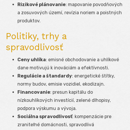
Rizikové plánovanie
: mapovanie povodňových
a zosuvových území, revízia noriem a poistných
produktov.
Politiky, trhy a
spravodlivosť
Ceny uhlíka
: emisné obchodovanie a uhlíkové
dane motivujú k inováciám a efektívnosti.
Regulácie a štandardy
: energetické štítky,
normy budov, emisie vozidiel, ekodizajn.
Financovanie
: presun kapitálu do
nízkouhlíkových investícií, zelené dlhopisy,
podpora výskumu a vývoja.
Sociálna spravodlivosť
: kompenzácie pre
zraniteľné domácnosti, spravodlivá