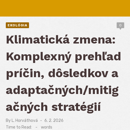
EKOLÓGIA
0
Klimatická zmena:
Komplexný prehľad
príčin, dôsledkov a
adaptačných/mitig
ačných stratégií
By
L. Horváthová
Posted
6. 2. 2026
on
Time to Read:
-
words