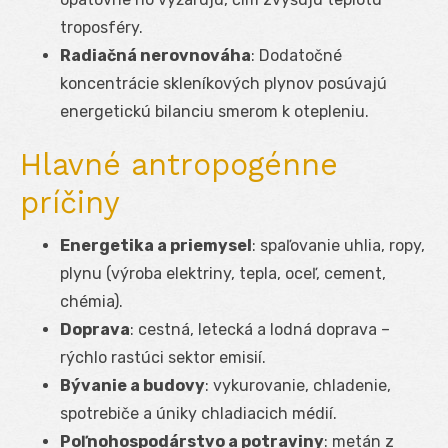
troposféry.
Radiačná nerovnováha
: Dodatočné
koncentrácie skleníkových plynov posúvajú
energetickú bilanciu smerom k otepleniu.
Hlavné antropogénne
príčiny
Energetika a priemysel
: spaľovanie uhlia, ropy,
plynu (výroba elektriny, tepla, oceľ, cement,
chémia).
Doprava
: cestná, letecká a lodná doprava –
rýchlo rastúci sektor emisií.
Bývanie a budovy
: vykurovanie, chladenie,
spotrebiče a úniky chladiacich médií.
Poľnohospodárstvo a potraviny
: metán z