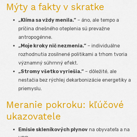
Mýty a fakty v skratke
„Klíma sa vždy menila.“
– áno, ale tempo a
príčina dnešného oteplenia sú prevažne
antropogénne.
„Moje kroky nič nezmenia.“
– individuálne
rozhodnutia zosilnené politikami a trhom tvoria
významný súhrnný efekt.
„Stromy všetko vyriešia.“
– dôležité, ale
nestačia bez rýchlej dekarbonizácie energetiky a
priemyslu.
Meranie pokroku: kľúčové
ukazovatele
Emisie skleníkových plynov
na obyvateľa a na