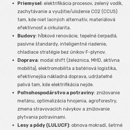
Priemysel
: elektrifikácia procesov, zelený vodík,
zachytávanie a využitie/uloženie CO
2
(CCUS)
tam, kde niet lacných alternatív, materiálová
efektívnosť a cirkularita.
Budovy
: hĺbkové renovácie, tepelné čerpadlá,
pasívne štandardy, inteligentné riadenie,
chladiace stratégie bez únikov F-plynov.
Doprava
: modal shift (železnica, MHD, aktívna
mobilita), elektromobilita a batériová logistika,
efektívnejšia nákladná doprava, udržateľné
palivá tam, kde elektrifikácia nejde.
Poľnohospodárstvo a potraviny
: znižovanie
metánu, optimalizácia hnojenia, agroforestry,
zmena stravovacích návykov a znižovanie
plytvania potravinami.
Lesy a pôdy (LULUCF)
: obnova mokradí, šetrné