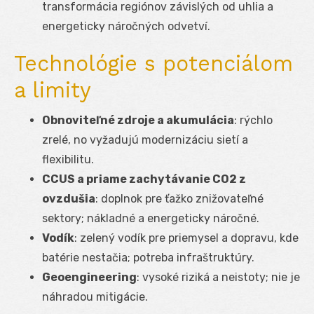
transformácia regiónov závislých od uhlia a
energeticky náročných odvetví.
Technológie s potenciálom
a limity
Obnoviteľné zdroje a akumulácia
: rýchlo
zrelé, no vyžadujú modernizáciu sietí a
flexibilitu.
CCUS a priame zachytávanie CO
2
z
ovzdušia
: doplnok pre ťažko znižovateľné
sektory; nákladné a energeticky náročné.
Vodík
: zelený vodík pre priemysel a dopravu, kde
batérie nestačia; potreba infraštruktúry.
Geoengineering
: vysoké riziká a neistoty; nie je
náhradou mitigácie.