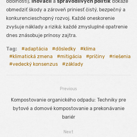
odolnosti),
inovácií
a
spravodlivých politík
dokáže
obmedziť škody a zároveň priniesť čistý, bezpečný a
konkurencieschopný rozvoj. Každé oneskorenie
zvyšuje náklady a riziká; každé zmysluplné opatrenie
dnes znásobuje prínosy zajtra.
Tag:
adaptácia
dôsledky
klíma
klimatická zmena
mitigácia
príčiny
riešenia
vedecký konsenzus
základy
Previous
Navigácia
Previous
Kompostovanie organického odpadu: Techniky pre
v
post:
bytové a domové kompostovanie a prekonávanie
článku
bariér
Next