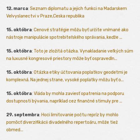
12. marca
:
Seznam diplomatu a jejich funkci na Madarskem
Velvyslanectvi v Praze,Ceska republika
15. októbra
:
Cenové stratégie môžu byť určite vnímané ako
nástroje manipulácie spotrebiteľského správania, keďže ...
15. októbra
:
Toto je zložitá otázka. Vynakladanie veľkých súm
na luxusné kongresové priestory môže byť ospravedln...
15. októbra
:
Otázka etiky účtovania poplatkov geodetmi je
komplexná. Na jednej strane, vysoké poplatky môžu byť o...
15. októbra
:
Vláda by mohla zaviesť opatrenia na podporu
dostupnosti bývania, napríklad cez finančné stimuly pre ...
29. septembra
:
Hoci limitovanie počtu repríz by mohlo
pomôcť diverzifikácii divadelného repertoáru, môže tiež
obmed...