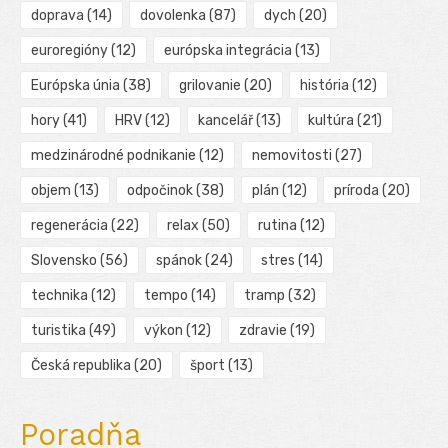
doprava
(14)
dovolenka
(87)
dych
(20)
euroregióny
(12)
európska integrácia
(13)
Európska únia
(38)
grilovanie
(20)
história
(12)
hory
(41)
HRV
(12)
kancelář
(13)
kultúra
(21)
medzinárodné podnikanie
(12)
nemovitosti
(27)
objem
(13)
odpočinok
(38)
plán
(12)
príroda
(20)
regenerácia
(22)
relax
(50)
rutina
(12)
Slovensko
(56)
spánok
(24)
stres
(14)
technika
(12)
tempo
(14)
tramp
(32)
turistika
(49)
výkon
(12)
zdravie
(19)
Česká republika
(20)
šport
(13)
Poradňa