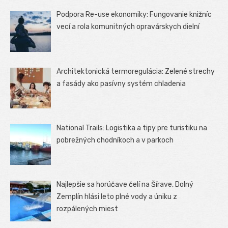
Podpora Re-use ekonomiky: Fungovanie knižníc
vecí a rola komunitných opravárskych dielní
Architektonická termoregulácia: Zelené strechy
a fasády ako pasívny systém chladenia
National Trails: Logistika a tipy pre turistiku na
pobrežných chodníkoch a v parkoch
Najlepšie sa horúčave čelí na Šírave, Dolný
Zemplín hlási leto plné vody a úniku z
rozpálených miest