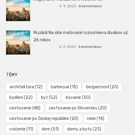
4. 9. 2023
6 komentárov
Muzikál Na skle maľované rozosmieva divákov už
26 rokov
6. 9. 2023
6 komentárov
TÉMY
architektúra
(12)
barbecue
(15)
bezpečnosť
(25)
bydlení
(22)
byt
(52)
bývanie
(50)
cestovanie
(48)
cestovanie po Slovensku
(20)
cestovanie po Českej republike
(20)
ciele
(14)
cvičenie
(11)
dom
(51)
domy a byty
(23)