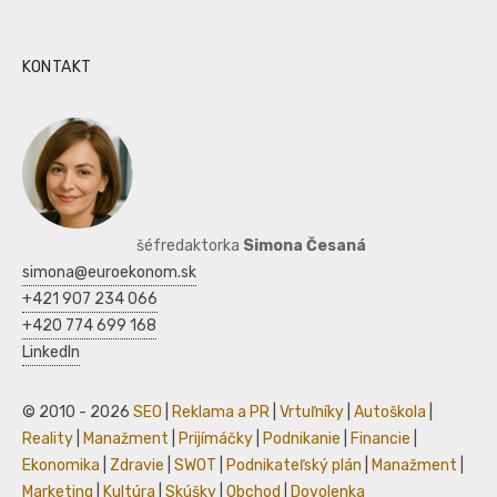
KONTAKT
šéfredaktorka
Simona Česaná
simona@euroekonom.sk
+421 907 234 066
+420 774 699 168
LinkedIn
© 2010 - 2026
SEO
|
Reklama a PR
|
Vrtuľníky
|
Autoškola
|
Reality
|
Manažment
|
Prijímáčky
|
Podnikanie
|
Financie
|
Ekonomika
|
Zdravie
|
SWOT
|
Podnikateľský plán
|
Manažment
|
Marketing
|
Kultúra
|
Skúšky
|
Obchod
|
Dovolenka