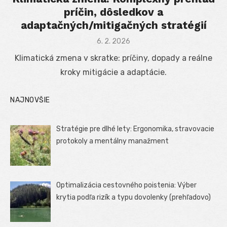
príčin, dôsledkov a
adaptačných/mitigačných stratégií
Posted
6. 2. 2026
on
Klimatická zmena v skratke: príčiny, dopady a reálne
kroky mitigácie a adaptácie.
NAJNOVŠIE
Stratégie pre dlhé lety: Ergonomika, stravovacie
protokoly a mentálny manažment
Optimalizácia cestovného poistenia: Výber
krytia podľa rizík a typu dovolenky (prehľadovo)