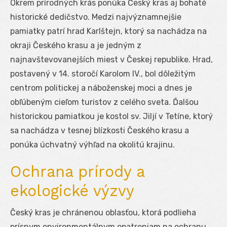
Okrem prírodných krás ponúka Český kras aj bohaté
historické dedičstvo. Medzi najvýznamnejšie
pamiatky patrí hrad Karlštejn, ktorý sa nachádza na
okraji Českého krasu a je jedným z
najnavštevovanejších miest v Českej republike. Hrad,
postavený v 14. storočí Karolom IV., bol dôležitým
centrom politickej a náboženskej moci a dnes je
obľúbeným cieľom turistov z celého sveta. Ďalšou
historickou pamiatkou je kostol sv. Jiljí v Tetíne, ktorý
sa nachádza v tesnej blízkosti Českého krasu a
ponúka úchvatný výhľad na okolitú krajinu.
Ochrana prírody a
ekologické výzvy
Český kras je chránenou oblasťou, ktorá podlieha
prísnym environmentálnym opatreniam na ochranu