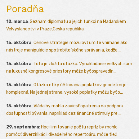
Poradňa
12. marca
:
Seznam diplomatu a jejich funkci na Madarskem
Velvyslanectvi v Praze,Ceska republika
15. októbra
:
Cenové stratégie môžu byť určite vnímané ako
nástroje manipulácie spotrebiteľského správania, keďže ...
15. októbra
:
Toto je zložitá otázka. Vynakladanie veľkých súm
na luxusné kongresové priestory môže byť ospravedln...
15. októbra
:
Otázka etiky účtovania poplatkov geodetmi je
komplexná. Na jednej strane, vysoké poplatky môžu byť o...
15. októbra
:
Vláda by mohla zaviesť opatrenia na podporu
dostupnosti bývania, napríklad cez finančné stimuly pre ...
29. septembra
:
Hoci limitovanie počtu repríz by mohlo
pomôcť diverzifikácii divadelného repertoáru, môže tiež