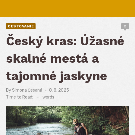
CESTOVANIE
0
Český kras: Úžasné
skalné mestá a
tajomné jaskyne
By
Simona Česaná
Posted
8. 8. 2025
on
Time to Read:
-
words