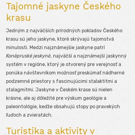
Tajomné jaskyne Českého
krasu
Jedným z najväčších prírodných pokladov Českého
krasu sú jeho jaskyne, ktoré skrývajú tajomstvá
minulosti. Medzi najznámejšie jaskyne patrí
Koněpruské jeskyně
, najväčší a najznámejší jaskynný
systém v regióne, ktorý je otvorený pre verejnosť a
ponúka návštevníkom možnosť preskúmať nádherné
podzemné priestory s fascinujúcimi stalaktitmi a
stalagmitmi. Jaskyne v Českém krase sú nielen
krásne, ale aj dôležité pre výskum geológie a
paleontológie, keďže obsahujú stopy po pravekých
ľuďoch a zvieratách.
Turistika a aktivity v