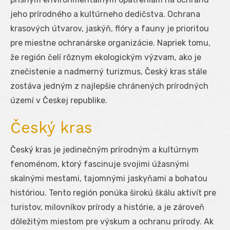
jeho prírodného a kultúrneho dedičstva. Ochrana
krasových útvarov, jaskýň, flóry a fauny je prioritou
pre miestne ochranárske organizácie. Napriek tomu,
že región čelí rôznym ekologickým výzvam, ako je
znečistenie a nadmerný turizmus, Český kras stále
zostáva jedným z najlepšie chránených prírodných
území v Českej republike.
Český kras
Český kras je jedinečným prírodným a kultúrnym
fenoménom, ktorý fascinuje svojimi úžasnými
skalnými mestami, tajomnými jaskyňami a bohatou
históriou. Tento región ponúka širokú škálu aktivít pre
turistov, milovníkov prírody a histórie, a je zároveň
dôležitým miestom pre výskum a ochranu prírody. Ak