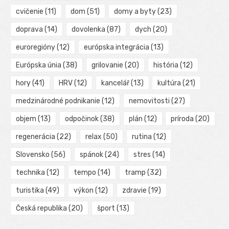
cvičenie
(11)
dom
(51)
domy a byty
(23)
doprava
(14)
dovolenka
(87)
dych
(20)
euroregióny
(12)
európska integrácia
(13)
Európska únia
(38)
grilovanie
(20)
história
(12)
hory
(41)
HRV
(12)
kancelář
(13)
kultúra
(21)
medzinárodné podnikanie
(12)
nemovitosti
(27)
objem
(13)
odpočinok
(38)
plán
(12)
príroda
(20)
regenerácia
(22)
relax
(50)
rutina
(12)
Slovensko
(56)
spánok
(24)
stres
(14)
technika
(12)
tempo
(14)
tramp
(32)
turistika
(49)
výkon
(12)
zdravie
(19)
Česká republika
(20)
šport
(13)