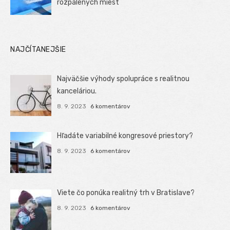
rozpálených miest
NAJČÍTANEJŠIE
Najväčšie výhody spolupráce s realitnou
kanceláriou.
8. 9. 2023
6 komentárov
Hľadáte variabilné kongresové priestory?
8. 9. 2023
6 komentárov
Viete čo ponúka realitný trh v Bratislave?
8. 9. 2023
6 komentárov