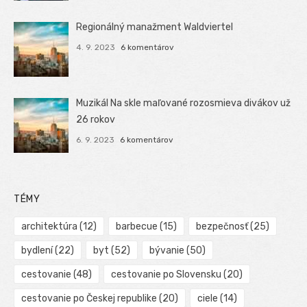
Regionálný manažment Waldviertel
4. 9. 2023
6 komentárov
Muzikál Na skle maľované rozosmieva divákov už
26 rokov
6. 9. 2023
6 komentárov
TÉMY
architektúra
(12)
barbecue
(15)
bezpečnosť
(25)
bydlení
(22)
byt
(52)
bývanie
(50)
cestovanie
(48)
cestovanie po Slovensku
(20)
cestovanie po Českej republike
(20)
ciele
(14)