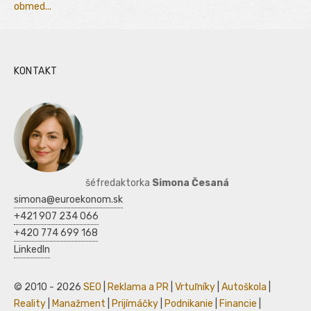
obmed...
KONTAKT
šéfredaktorka
Simona Česaná
simona@euroekonom.sk
+421 907 234 066
+420 774 699 168
LinkedIn
© 2010 - 2026
SEO
|
Reklama a PR
|
Vrtuľníky
|
Autoškola
|
Reality
|
Manažment
|
Prijímáčky
|
Podnikanie
|
Financie
|