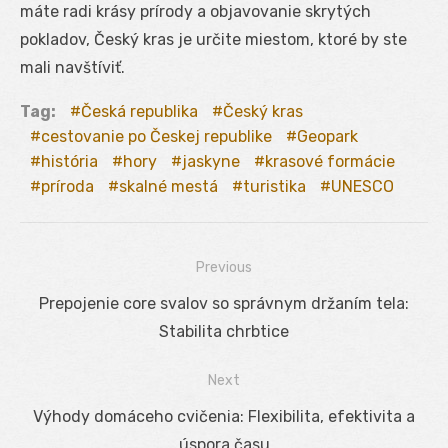
máte radi krásy prírody a objavovanie skrytých
pokladov, Český kras je určite miestom, ktoré by ste
mali navštíviť.
Tag:
Česká republika
Český kras
cestovanie po Českej republike
Geopark
história
hory
jaskyne
krasové formácie
príroda
skalné mestá
turistika
UNESCO
Previous
Navigácia
Previous
Prepojenie core svalov so správnym držaním tela:
v
post:
Stabilita chrbtice
článku
Next
Next
Výhody domáceho cvičenia: Flexibilita, efektivita a
post:
úspora času