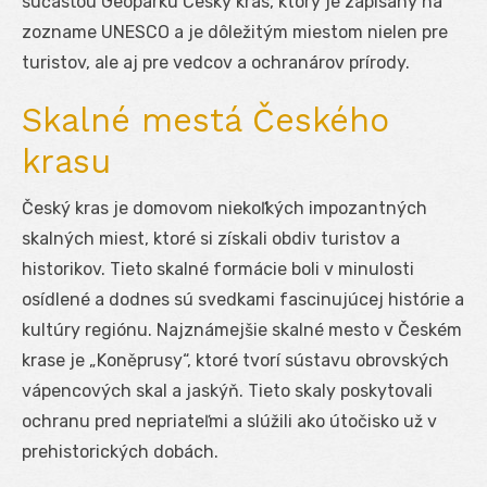
súčasťou Geoparku Český kras, ktorý je zapísaný na
zozname UNESCO a je dôležitým miestom nielen pre
turistov, ale aj pre vedcov a ochranárov prírody.
Skalné mestá Českého
krasu
Český kras je domovom niekoľkých impozantných
skalných miest, ktoré si získali obdiv turistov a
historikov. Tieto skalné formácie boli v minulosti
osídlené a dodnes sú svedkami fascinujúcej histórie a
kultúry regiónu. Najznámejšie skalné mesto v Českém
krase je „Koněprusy“, ktoré tvorí sústavu obrovských
vápencových skal a jaskýň. Tieto skaly poskytovali
ochranu pred nepriateľmi a slúžili ako útočisko už v
prehistorických dobách.