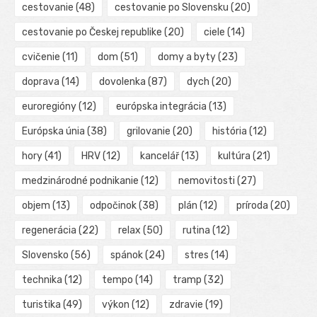
cestovanie
(48)
cestovanie po Slovensku
(20)
cestovanie po Českej republike
(20)
ciele
(14)
cvičenie
(11)
dom
(51)
domy a byty
(23)
doprava
(14)
dovolenka
(87)
dych
(20)
euroregióny
(12)
európska integrácia
(13)
Európska únia
(38)
grilovanie
(20)
história
(12)
hory
(41)
HRV
(12)
kancelář
(13)
kultúra
(21)
medzinárodné podnikanie
(12)
nemovitosti
(27)
objem
(13)
odpočinok
(38)
plán
(12)
príroda
(20)
regenerácia
(22)
relax
(50)
rutina
(12)
Slovensko
(56)
spánok
(24)
stres
(14)
technika
(12)
tempo
(14)
tramp
(32)
turistika
(49)
výkon
(12)
zdravie
(19)