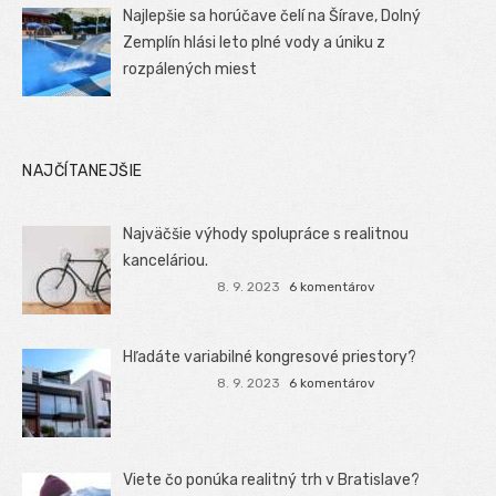
Najlepšie sa horúčave čelí na Šírave, Dolný
Zemplín hlási leto plné vody a úniku z
rozpálených miest
NAJČÍTANEJŠIE
Najväčšie výhody spolupráce s realitnou
kanceláriou.
8. 9. 2023
6 komentárov
Hľadáte variabilné kongresové priestory?
8. 9. 2023
6 komentárov
Viete čo ponúka realitný trh v Bratislave?