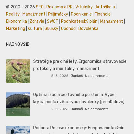
© 2010 - 2026
SEO
|
Reklama a PR
|
Vrtuľníky
|
Autoškola
|
Reality
|
Manažment
|
Prijímáčky
|
Podnikanie
|
Financie
|
Ekonomika
|
Zdravie
|
SWOT
|
Podnikateľský plán
|
Manažment
|
Marketing
|
Kultúra
|
Skúšky
|
Obchod
|
Dovolenka
NAJNOVŠIE
Stratégie pre dlhé lety: Ergonomika, stravovacie
protokoly a mentálny manažment
5. 8. 2026
Jankoš
No comments
Optimalizácia cestovného poistenia: Výber
krytia podľa rizík a typu dovolenky (prehľadovo)
2. 8. 2026
Jankoš
No comments
Podpora Re-use ekonomiky: Fungovanie knižníc