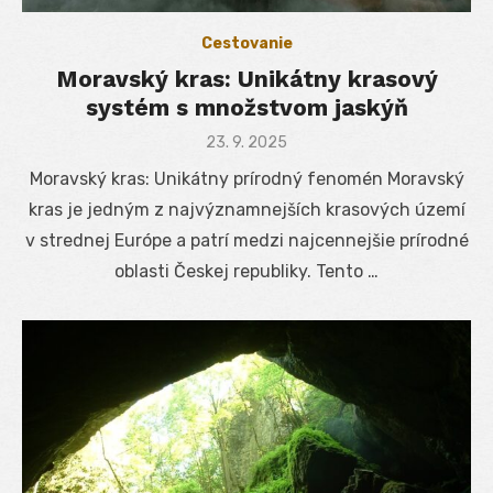
Cestovanie
Moravský kras: Unikátny krasový
systém s množstvom jaskýň
Posted
23. 9. 2025
on
Moravský kras: Unikátny prírodný fenomén Moravský
kras je jedným z najvýznamnejších krasových území
v strednej Európe a patrí medzi najcennejšie prírodné
oblasti Českej republiky. Tento …