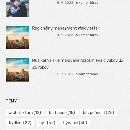
8. 9. 2023
6 komentárov
Regionálný manažment Waldviertel
4. 9. 2023
6 komentárov
Muzikál Na skle maľované rozosmieva divákov už
26 rokov
6. 9. 2023
6 komentárov
TÉMY
architektúra
(12)
barbecue
(15)
bezpečnosť
(25)
bydlení
(22)
byt
(52)
bývanie
(50)