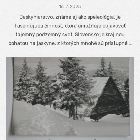
Posted
16. 7. 2025
on
Jaskyniarstvo, známe aj ako speleológia, je
fascinujúca činnosť, ktorá umožňuje objavovať
tajomný podzemný svet. Slovensko je krajinou
bohatou na jaskyne, z ktorých mnohé sú prístupné …