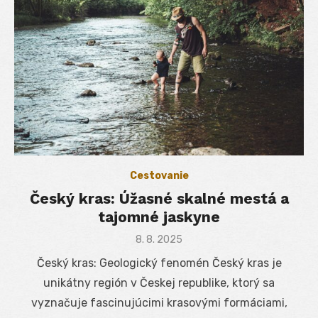
Cestovanie
Český kras: Úžasné skalné mestá a
tajomné jaskyne
Posted
8. 8. 2025
on
Český kras: Geologický fenomén Český kras je
unikátny región v Českej republike, ktorý sa
vyznačuje fascinujúcimi krasovými formáciami,