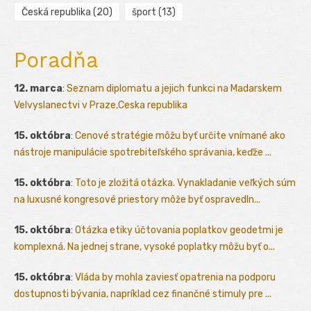
Česká republika
(20)
šport
(13)
Poradňa
12. marca
:
Seznam diplomatu a jejich funkci na Madarskem
Velvyslanectvi v Praze,Ceska republika
15. októbra
:
Cenové stratégie môžu byť určite vnímané ako
nástroje manipulácie spotrebiteľského správania, keďže ...
15. októbra
:
Toto je zložitá otázka. Vynakladanie veľkých súm
na luxusné kongresové priestory môže byť ospravedln...
15. októbra
:
Otázka etiky účtovania poplatkov geodetmi je
komplexná. Na jednej strane, vysoké poplatky môžu byť o...
15. októbra
:
Vláda by mohla zaviesť opatrenia na podporu
dostupnosti bývania, napríklad cez finančné stimuly pre ...