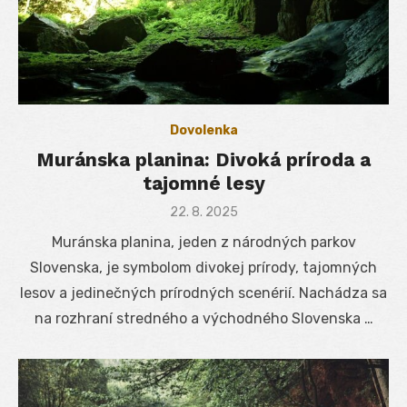
Dovolenka
Muránska planina: Divoká príroda a
tajomné lesy
Posted
22. 8. 2025
on
Muránska planina, jeden z národných parkov
Slovenska, je symbolom divokej prírody, tajomných
lesov a jedinečných prírodných scenérií. Nachádza sa
na rozhraní stredného a východného Slovenska …