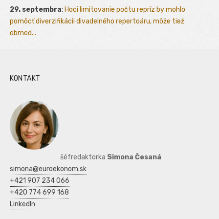
29. septembra
:
Hoci limitovanie počtu repríz by mohlo
pomôcť diverzifikácii divadelného repertoáru, môže tiež
obmed...
KONTAKT
šéfredaktorka
Simona Česaná
simona@euroekonom.sk
+421 907 234 066
+420 774 699 168
LinkedIn