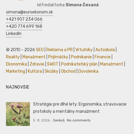
šéfredaktorka
Simona Česaná
simona@euroekonom.sk
+421 907 234 066
+420 774 699 168
LinkedIn
© 2010 - 2026
SEO
|
Reklama a PR
|
Vrtuľníky
|
Autoškola
|
Reality
|
Manažment
|
Prijímáčky
|
Podnikanie
|
Financie
|
Ekonomika
|
Zdravie
|
SWOT
|
Podnikateľský plán
|
Manažment
|
Marketing
|
Kultúra
|
Skúšky
|
Obchod
|
Dovolenka
NAJNOVŠIE
Stratégie pre dlhé lety: Ergonomika, stravovacie
protokoly a mentálny manažment
5. 8. 2026
Jankoš
No comments