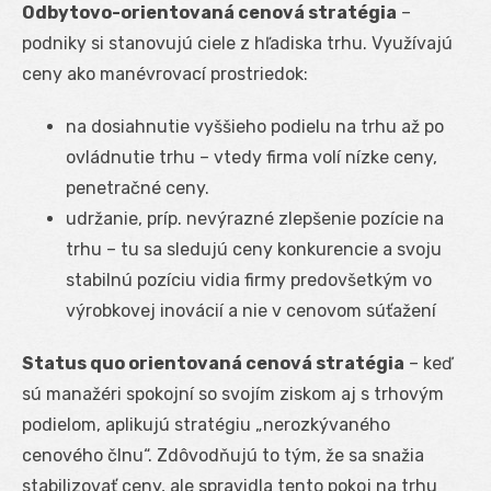
Odbytovo-orientovaná cenová stratégia
–
podniky si stanovujú ciele z hľadiska trhu. Využívajú
ceny ako manévrovací prostriedok:
na dosiahnutie vyššieho podielu na trhu až po
ovládnutie trhu – vtedy firma volí nízke ceny,
penetračné ceny.
udržanie, príp. nevýrazné zlepšenie pozície na
trhu – tu sa sledujú ceny konkurencie a svoju
stabilnú pozíciu vidia firmy predovšetkým vo
výrobkovej inovácií a nie v cenovom súťažení
Status quo orientovaná cenová stratégia
– keď
sú manažéri spokojní so svojím ziskom aj s trhovým
podielom, aplikujú stratégiu „nerozkývaného
cenového člnu“. Zdôvodňujú to tým, že sa snažia
stabilizovať ceny, ale spravidla tento pokoj na trhu