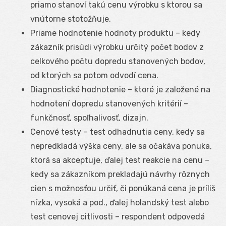
priamo stanoví takú cenu výrobku s ktorou sa
vnútorne stotožňuje.
Priame hodnotenie hodnoty produktu – kedy
zákazník prisúdi výrobku určitý počet bodov z
celkového počtu dopredu stanovených bodov,
od ktorých sa potom odvodí cena.
Diagnostické hodnotenie – ktoré je založené na
hodnotení dopredu stanovených kritérií –
funkčnosť, spoľhalivosť, dizajn.
Cenové testy – test odhadnutia ceny, kedy sa
nepredkladá výška ceny, ale sa očakáva ponuka,
ktorá sa akceptuje, ďalej test reakcie na cenu –
kedy sa zákazníkom prekladajú návrhy rôznych
cien s možnosťou určiť, či ponúkaná cena je príliš
nízka, vysoká a pod., ďalej holandský test alebo
test cenovej citlivosti – respondent odpovedá