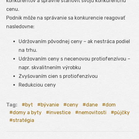
konkurentov a správne stanoviť svoju konkurenčnú
cenu.
Podnik môže na správanie sa konkurencie reagovať
nasledovne:
Udržovaním pôvodnej ceny – ak nestráca podiel
na trhu.
Udržovaním ceny s necenovou protiofenzívou –
napr. skvalitnením výrobku
Zvyšovaním cien s protiofenzívou
Redukciou ceny
Tag:
byt
bývanie
ceny
dane
dom
domy a byty
investice
nemovitosti
půjčky
stratégia