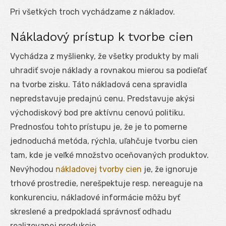
Pri všetkých troch vychádzame z nákladov.
Nákladový prístup k tvorbe cien
Vychádza z myšlienky, že všetky produkty by mali
uhradiť svoje náklady a rovnakou mierou sa podieľať
na tvorbe zisku. Táto nákladová cena spravidla
nepredstavuje predajnú cenu. Predstavuje akýsi
východiskový bod pre aktívnu cenovú politiku.
Prednosťou tohto prístupu je, že je to pomerne
jednoduchá metóda, rýchla, uľahčuje tvorbu cien
tam, kde je veľké množstvo oceňovaných produktov.
Nevýhodou
nákladovej tvorby cien
je, že ignoruje
trhové prostredie, nerešpektuje resp. nereaguje na
konkurenciu, nákladové informácie môžu byť
skreslené a predpokladá správnosť odhadu
realizovanej produkcie.