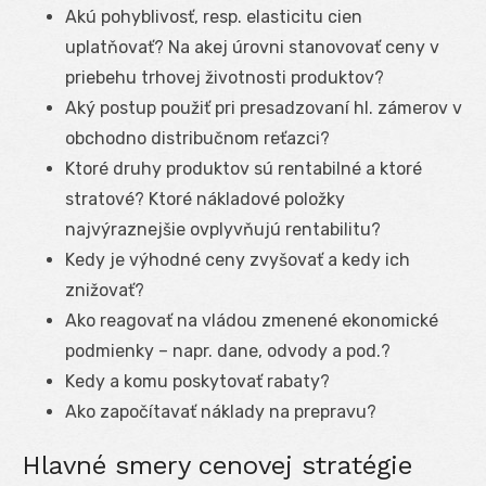
Akú pohyblivosť, resp. elasticitu cien
uplatňovať? Na akej úrovni stanovovať ceny v
priebehu trhovej životnosti produktov?
Aký postup použiť pri presadzovaní hl. zámerov v
obchodno distribučnom reťazci?
Ktoré druhy produktov sú rentabilné a ktoré
stratové? Ktoré nákladové položky
najvýraznejšie ovplyvňujú rentabilitu?
Kedy je výhodné ceny zvyšovať a kedy ich
znižovať?
Ako reagovať na vládou zmenené ekonomické
podmienky – napr. dane, odvody a pod.?
Kedy a komu poskytovať rabaty?
Ako započítavať náklady na prepravu?
Hlavné smery cenovej stratégie