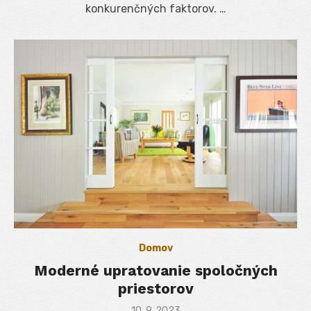
konkurenčných faktorov. …
Domov
Moderné upratovanie spoločných
priestorov
Posted
10. 9. 2023