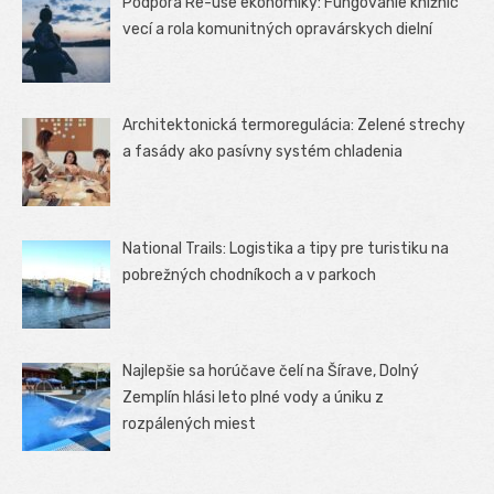
Podpora Re-use ekonomiky: Fungovanie knižníc
vecí a rola komunitných opravárskych dielní
Architektonická termoregulácia: Zelené strechy
a fasády ako pasívny systém chladenia
National Trails: Logistika a tipy pre turistiku na
pobrežných chodníkoch a v parkoch
Najlepšie sa horúčave čelí na Šírave, Dolný
Zemplín hlási leto plné vody a úniku z
rozpálených miest