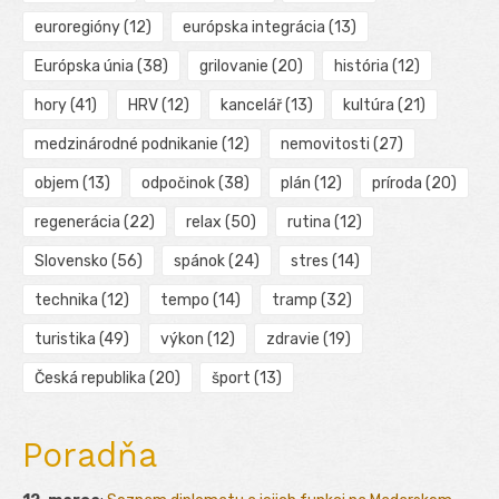
euroregióny
(12)
európska integrácia
(13)
Európska únia
(38)
grilovanie
(20)
história
(12)
hory
(41)
HRV
(12)
kancelář
(13)
kultúra
(21)
medzinárodné podnikanie
(12)
nemovitosti
(27)
objem
(13)
odpočinok
(38)
plán
(12)
príroda
(20)
regenerácia
(22)
relax
(50)
rutina
(12)
Slovensko
(56)
spánok
(24)
stres
(14)
technika
(12)
tempo
(14)
tramp
(32)
turistika
(49)
výkon
(12)
zdravie
(19)
Česká republika
(20)
šport
(13)
Poradňa