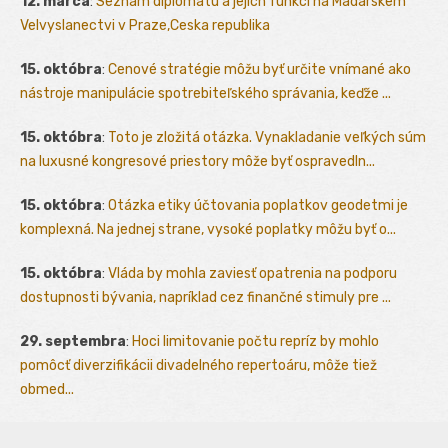
12. marca
:
Seznam diplomatu a jejich funkci na Madarskem
Velvyslanectvi v Praze,Ceska republika
15. októbra
:
Cenové stratégie môžu byť určite vnímané ako
nástroje manipulácie spotrebiteľského správania, keďže ...
15. októbra
:
Toto je zložitá otázka. Vynakladanie veľkých súm
na luxusné kongresové priestory môže byť ospravedln...
15. októbra
:
Otázka etiky účtovania poplatkov geodetmi je
komplexná. Na jednej strane, vysoké poplatky môžu byť o...
15. októbra
:
Vláda by mohla zaviesť opatrenia na podporu
dostupnosti bývania, napríklad cez finančné stimuly pre ...
29. septembra
:
Hoci limitovanie počtu repríz by mohlo
pomôcť diverzifikácii divadelného repertoáru, môže tiež
obmed...