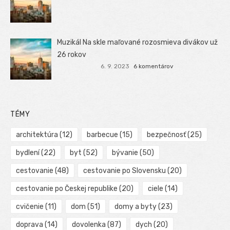
Muzikál Na skle maľované rozosmieva divákov už
26 rokov
6. 9. 2023
6 komentárov
TÉMY
architektúra
(12)
barbecue
(15)
bezpečnosť
(25)
bydlení
(22)
byt
(52)
bývanie
(50)
cestovanie
(48)
cestovanie po Slovensku
(20)
cestovanie po Českej republike
(20)
ciele
(14)
cvičenie
(11)
dom
(51)
domy a byty
(23)
doprava
(14)
dovolenka
(87)
dych
(20)