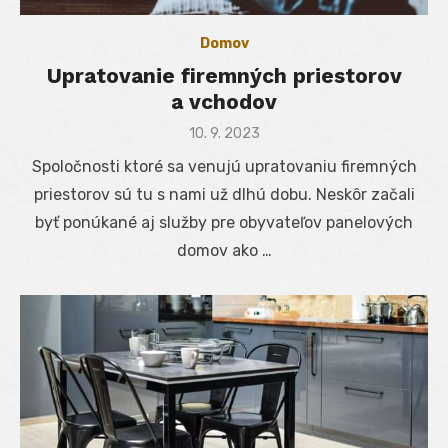
Domov
Upratovanie firemných priestorov
a vchodov
Posted
10. 9. 2023
on
Spoločnosti ktoré sa venujú upratovaniu firemných
priestorov sú tu s nami už dlhú dobu. Neskôr začali
byť ponúkané aj služby pre obyvateľov panelových
domov ako …