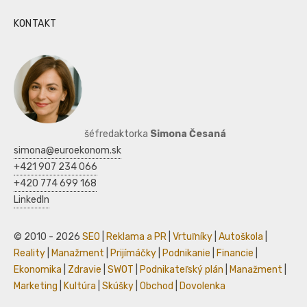
KONTAKT
šéfredaktorka
Simona Česaná
simona@euroekonom.sk
+421 907 234 066
+420 774 699 168
LinkedIn
© 2010 - 2026
SEO
|
Reklama a PR
|
Vrtuľníky
|
Autoškola
|
Reality
|
Manažment
|
Prijímáčky
|
Podnikanie
|
Financie
|
Ekonomika
|
Zdravie
|
SWOT
|
Podnikateľský plán
|
Manažment
|
Marketing
|
Kultúra
|
Skúšky
|
Obchod
|
Dovolenka