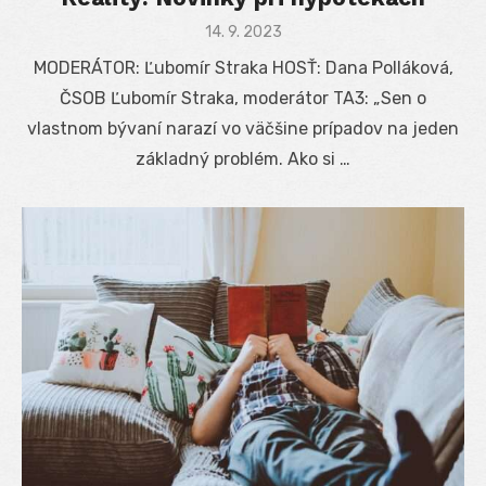
Posted
14. 9. 2023
on
MODERÁTOR: Ľubomír Straka HOSŤ: Dana Polláková,
ČSOB Ľubomír Straka, moderátor TA3: „Sen o
vlastnom bývaní narazí vo väčšine prípadov na jeden
základný problém. Ako si …