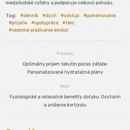
medziľudské vzťahy a podporuje celkovú pohodu.
Tag:
denník
dych
odstup
pomenovanie
prijatie
spolupráca
telo
vedomé prežívanie emócií
Previous
Navigácia
Previous
Optimálny príjem tekutín počas záťaže:
v
post:
Personalizované hydratačné plány
článku
Next
Next
Fyziologické a relaxačné benefity dotyku: Oxytocín
post:
a zníženie kortizolu