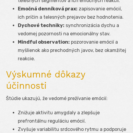
telesných segmentov a ich emočných reakcií.
Emočná denníková prax:
zapisovanie emócií,
ich príčin a telesných prejavov bez hodnotenia.
Dychové techniky:
synchronizácia dychu a
vedomej pozornosti na emocionálny stav.
Mindful observation:
pozorovanie emócií a
myšlienok ako prechodných javov, bez okamžitej
reakcie.
Výskumné dôkazy
účinnosti
Štúdie ukazujú, že vedomé prežívanie emócií:
Znižuje aktivitu amygdaly a zlepšuje
prefrontálnu reguláciu emócií.
Zvyšuje variabilitu srdcového rytmu a podporuje