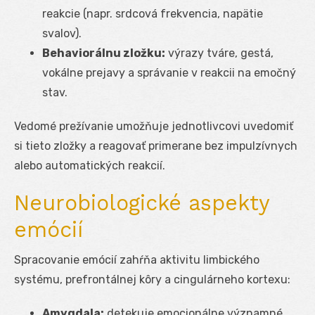
reakcie (napr. srdcová frekvencia, napätie
svalov).
Behaviorálnu zložku:
výrazy tváre, gestá,
vokálne prejavy a správanie v reakcii na emočný
stav.
Vedomé prežívanie umožňuje jednotlivcovi uvedomiť
si tieto zložky a reagovať primerane bez impulzívnych
alebo automatických reakcií.
Neurobiologické aspekty
emócií
Spracovanie emócií zahŕňa aktivitu limbického
systému, prefrontálnej kôry a cingulárneho kortexu:
Amygdala:
detekuje emocionálne významné