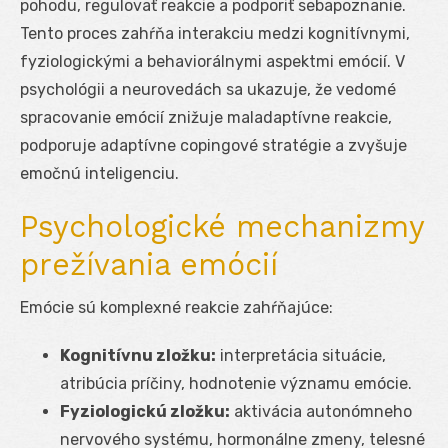
pohodu, regulovať reakcie a podporiť sebapoznanie.
Tento proces zahŕňa interakciu medzi kognitívnymi,
fyziologickými a behaviorálnymi aspektmi emócií. V
psychológii a neurovedách sa ukazuje, že vedomé
spracovanie emócií znižuje maladaptívne reakcie,
podporuje adaptívne copingové stratégie a zvyšuje
emočnú inteligenciu.
Psychologické mechanizmy
prežívania emócií
Emócie sú komplexné reakcie zahŕňajúce:
Kognitívnu zložku:
interpretácia situácie,
atribúcia príčiny, hodnotenie významu emócie.
Fyzio­logickú zložku:
aktivácia autonómneho
nervového systému, hormonálne zmeny, telesné