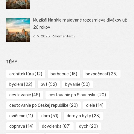
Muzikál Na skle maľované rozosmieva divákov už
26 rokov
6. 9. 2023
6 komentárov
TÉMY
architektúra
(12)
barbecue
(15)
bezpečnosť
(25)
bydlení
(22)
byt
(52)
bývanie
(50)
cestovanie
(48)
cestovanie po Slovensku
(20)
cestovanie po Českej republike
(20)
ciele
(14)
cvičenie
(11)
dom
(51)
domy a byty
(23)
doprava
(14)
dovolenka
(87)
dych
(20)