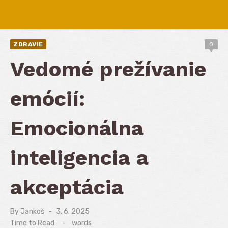
ZDRAVIE
0
Vedomé prežívanie
emócií:
Emocionálna
inteligencia a
akceptácia
By
Jankoš
Posted
3. 6. 2025
on
Time to Read:
-
words