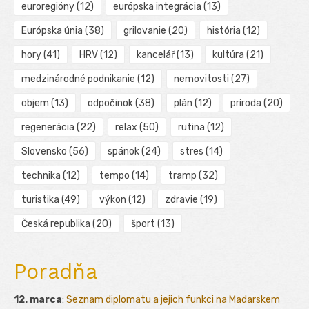
euroregióny
(12)
európska integrácia
(13)
Európska únia
(38)
grilovanie
(20)
história
(12)
hory
(41)
HRV
(12)
kancelář
(13)
kultúra
(21)
medzinárodné podnikanie
(12)
nemovitosti
(27)
objem
(13)
odpočinok
(38)
plán
(12)
príroda
(20)
regenerácia
(22)
relax
(50)
rutina
(12)
Slovensko
(56)
spánok
(24)
stres
(14)
technika
(12)
tempo
(14)
tramp
(32)
turistika
(49)
výkon
(12)
zdravie
(19)
Česká republika
(20)
šport
(13)
Poradňa
12. marca
:
Seznam diplomatu a jejich funkci na Madarskem