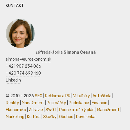
KONTAKT
šéfredaktorka
Simona Česaná
simona@euroekonom.sk
+421 907 234 066
+420 774 699 168
LinkedIn
© 2010 - 2026
SEO
|
Reklama a PR
|
Vrtuľníky
|
Autoškola
|
Reality
|
Manažment
|
Prijímáčky
|
Podnikanie
|
Financie
|
Ekonomika
|
Zdravie
|
SWOT
|
Podnikateľský plán
|
Manažment
|
Marketing
|
Kultúra
|
Skúšky
|
Obchod
|
Dovolenka