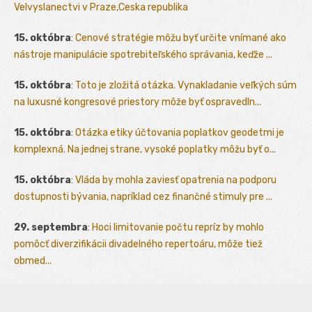
Velvyslanectvi v Praze,Ceska republika
15. októbra
:
Cenové stratégie môžu byť určite vnímané ako
nástroje manipulácie spotrebiteľského správania, keďže ...
15. októbra
:
Toto je zložitá otázka. Vynakladanie veľkých súm
na luxusné kongresové priestory môže byť ospravedln...
15. októbra
:
Otázka etiky účtovania poplatkov geodetmi je
komplexná. Na jednej strane, vysoké poplatky môžu byť o...
15. októbra
:
Vláda by mohla zaviesť opatrenia na podporu
dostupnosti bývania, napríklad cez finančné stimuly pre ...
29. septembra
:
Hoci limitovanie počtu repríz by mohlo
pomôcť diverzifikácii divadelného repertoáru, môže tiež
obmed...