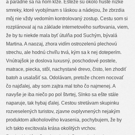
a parádne sa na ňom kĺže. Ešteže sú okolo husté nízke
smreky, ktoré vyobjímam s láskou a nádejou, že zbrzdia
môj nie vždy vedomím kontrolovaný zostup. Cestu som si
rozplánoval aj na základe internetového surfovania, viem,
že by tu niekde mala byť útulňa pod Suchým, bývalá
Martina. A naozaj, zhora vidím ostrozelenú plechovú
strechu, ale hodnú chvíľu trvá, kým sa k nej doteperím.
Vnútrajšok je doslova luxusný, poschodové postele,
matrace, piecka, stôl, nachystané drevo, čisto, len zhodiť
batoh a usalašiť sa. Odolávam, pretože chcem nocovať
čo najďalej, aby som zajtra mal toho čo najmenej. A
navyše je iba niečo po pol štvrtej, Slnko sa ešte stále
naparuje, tak hybaj ďalej. Cestou stretávam skupinku
rozveselených turistov, zjavne ovplyvnených nejakým
produktom alkoholového kvasenia, pochybujem, že by
ich takto excitovala krása okolitých vrchov.