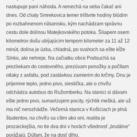
nastupuje pani náhoda. A nenechá na seba čakať ani
dnes. Od chaty Smrekovica temer trištvrte hodiny blúdim
po rozbahnenom rúbanisku, kým nachádzam správnu
cestu dole dolinou Matejkovského potoka. Šliapem osem
kilometrov dušu ubíjajúcim tempom kilometer za 11 až 12
minút, dolina je úzka, chladná, po svahoch sa ešte kĺže
Slnko, ale nehreje. Na začiatku obce Podsuchá sa
prezliekam do cestovného, prezúvam ponožky a počítam
otlaky z asfaltu, pod zastávkou zamierim do krčmy. Dnu je
príjemne teplo, jedno pivo, siestička, ale o chvíľu
odchádza autobus do Ružomberku. Na stanici si dávam
ešte jedno pivo, sumarizujem pocity, rýchlik mešká, ale už
ma nič nerozhádže. Večerná stanica v Košiciach je plná
študentov, na chvíľu sa cítim ako oni, realita je
prozaickejšia, no tie dva dni v horách všednosť „brutálne“
porážajú. Dúfam, že na dosť dlho.