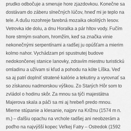
prudko odbočuje a smeruje hore zjazdovkou. Konečne sa
dostávam do záberu slnečných lúčov, hneď mi je teplo na
tele. A dušu rozohreje farebná mozaika okolitých lesov.
Vetrovka ide dolu, a dnu Horalka a pár hltov vody. Fučím
hore strmým svahom, hromžím, keď sa značka vinie
nekonečnými serpentínami a radšej ju opúšťam a mierim
kolmo nahor. Vychádzam pri spustnutej budove
nedokončenej stanice lanovky, zdravím miestnu turistickú
omladinu a užívam si kľud a pohodu na kóte Líška. Veď
sa aj patrí doplniť stratené kalórie a tekutiny a vyrovnať sa
so získanou nadmorskou výškou. Zo Starých Hôr som to
zvládol o hodinu skôr. Za mnou sa týči majestátna
Majerova skala a páči sa mi aj hrebeň predo mnou.
Mierne stúpanie a klesanie, najprv na Krížnu (1574 m n.
m.) – ďalšiu opachu na vrchole radšej ani neobzerám a
poďho na najvýšší kopec Veľkej Fatry – Ostredok (1592