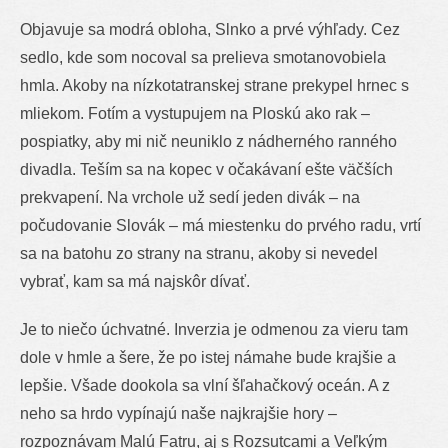
Objavuje sa modrá obloha, Slnko a prvé výhľady. Cez
sedlo, kde som nocoval sa prelieva smotanovobiela
hmla. Akoby na nízkotatranskej strane prekypel hrnec s
mliekom. Fotím a vystupujem na Ploskú ako rak –
pospiatky, aby mi nič neuniklo z nádherného ranného
divadla. Teším sa na kopec v očakávaní ešte väčších
prekvapení. Na vrchole už sedí jeden divák – na
počudovanie Slovák – má miestenku do prvého radu, vrtí
sa na batohu zo strany na stranu, akoby si nevedel
vybrať, kam sa má najskôr dívať.
Je to niečo úchvatné. Inverzia je odmenou za vieru tam
dole v hmle a šere, že po istej námahe bude krajšie a
lepšie. Všade dookola sa vlní šľahačkový oceán. A z
neho sa hrdo vypínajú naše najkrajšie hory –
rozpoznávam Malú Fatru, aj s Rozsutcami a Veľkým