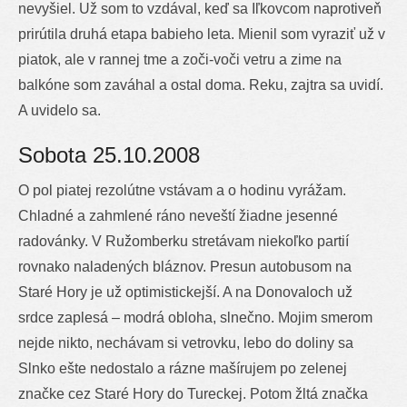
nevyšiel. Už som to vzdával, keď sa Iľkovcom naprotiveň
prirútila druhá etapa babieho leta. Mienil som vyraziť už v
piatok, ale v rannej tme a zoči-voči vetru a zime na
balkóne som zaváhal a ostal doma. Reku, zajtra sa uvidí.
A uvidelo sa.
Sobota 25.10.2008
O pol piatej rezolútne vstávam a o hodinu vyrážam.
Chladné a zahmlené ráno neveští žiadne jesenné
radovánky. V Ružomberku stretávam niekoľko partií
rovnako naladených bláznov. Presun autobusom na
Staré Hory je už optimistickejší. A na Donovaloch už
srdce zaplesá – modrá obloha, slnečno. Mojim smerom
nejde nikto, nechávam si vetrovku, lebo do doliny sa
Slnko ešte nedostalo a rázne mašírujem po zelenej
značke cez Staré Hory do Tureckej. Potom žltá značka