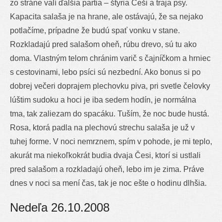
zo stráne valí ďalšia partia – štyria Češi a traja psy.
Kapacita salaša je na hrane, ale ostávajú, že sa nejako
potlačíme, prípadne že budú spať vonku v stane.
Rozkladajú pred salašom oheň, rúbu drevo, sú tu ako
doma. Vlastným telom chránim varič s čajníčkom a hrniec
s cestovinami, lebo psíci sú nezbední. Ako bonus si po
dobrej večeri doprajem plechovku piva, pri svetle čelovky
lúštim sudoku a hoci je iba sedem hodín, je normálna
tma, tak zaliezam do spacáku. Tuším, že noc bude hustá.
Rosa, ktorá padla na plechovú strechu salaša je už v
tuhej forme. V noci nemrznem, spím v pohode, je mi teplo,
akurát ma niekoľkokrát budia dvaja Česi, ktorí si ustlali
pred salašom a rozkladajú oheň, lebo im je zima. Práve
dnes v noci sa mení čas, tak je noc ešte o hodinu dlhšia.
Nedeľa 26.10.2008