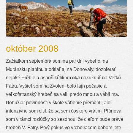
október 2008
Začiatkom septembra som na pár dni vybehol na
Muránsku planinu a odtiaľ aj na Donovaly, dozbierať
nejaké Erébie a aspoň kútikom oka nakuknúť na Veľkú
Fatru. Vyšiel som na Zvolen, bolo fajn počasie a
veľkofatranský hrebeň sa valil predo mnou a vábil ma.
Bohužiaľ povinnosti v škole vábenie premohli, ale
intenzívne som cítil, že sa sem čoskoro vrátim. Plánoval
som v rámci rozlúčky so sezónou, že cieľom bude práve
hrebeň V. Fatry. Prvý pokus vo vrcholiacom babom lete