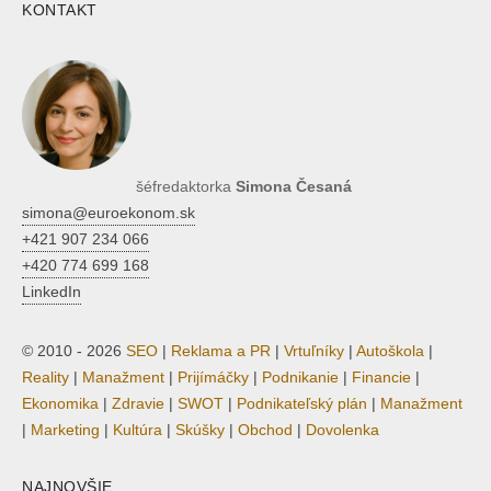
KONTAKT
šéfredaktorka
Simona Česaná
simona@euroekonom.sk
+421 907 234 066
+420 774 699 168
LinkedIn
© 2010 - 2026
SEO
|
Reklama a PR
|
Vrtuľníky
|
Autoškola
|
Reality
|
Manažment
|
Prijímáčky
|
Podnikanie
|
Financie
|
Ekonomika
|
Zdravie
|
SWOT
|
Podnikateľský plán
|
Manažment
|
Marketing
|
Kultúra
|
Skúšky
|
Obchod
|
Dovolenka
NAJNOVŠIE