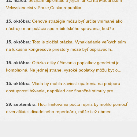
12. marca
:
Seznam diplomatu a jejich funkci na Madarskem
Velvyslanectvi v Praze,Ceska republika
15. októbra
:
Cenové stratégie môžu byť určite vnímané ako
nástroje manipulácie spotrebiteľského správania, keďže ...
15. októbra
:
Toto je zložitá otázka. Vynakladanie veľkých súm
na luxusné kongresové priestory môže byť ospravedln...
15. októbra
:
Otázka etiky účtovania poplatkov geodetmi je
komplexná. Na jednej strane, vysoké poplatky môžu byť o...
15. októbra
:
Vláda by mohla zaviesť opatrenia na podporu
dostupnosti bývania, napríklad cez finančné stimuly pre ...
29. septembra
:
Hoci limitovanie počtu repríz by mohlo pomôcť
diverzifikácii divadelného repertoáru, môže tiež obmed...