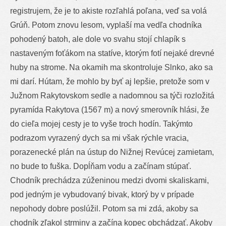
registrujem, že je to akiste rozľahlá poľana, veď sa volá
Grúň. Potom znovu lesom, vyplaší ma vedľa chodníka
pohodený batoh, ale dole vo svahu stojí chlapík s
nastaveným foťákom na statíve, ktorým fotí nejaké drevné
huby na strome. Na okamih ma skontroluje Slnko, ako sa
mi darí. Hútam, že mohlo by byť aj lepšie, pretože som v
Južnom Rakytovskom sedle a nadomnou sa týči rozložitá
pyramída Rakytova (1567 m) a nový smerovník hlási, že
do cieľa mojej cesty je to vyše troch hodín. Takýmto
podrazom vyrazený dych sa mi však rýchle vracia,
porazenecké plán na ústup do Nižnej Revúcej zamietam,
no bude to fuška. Dopĺňam vodu a začínam stúpať.
Chodník prechádza zúženinou medzi dvomi skaliskami,
pod jedným je vybudovaný bivak, ktorý by v prípade
nepohody dobre poslúžil. Potom sa mi zdá, akoby sa
chodník zľakol strminy a začína kopec obchádzať. Akoby