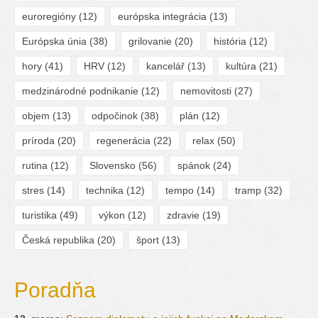
euroregióny
(12)
európska integrácia
(13)
Európska únia
(38)
grilovanie
(20)
história
(12)
hory
(41)
HRV
(12)
kancelář
(13)
kultúra
(21)
medzinárodné podnikanie
(12)
nemovitosti
(27)
objem
(13)
odpočinok
(38)
plán
(12)
príroda
(20)
regenerácia
(22)
relax
(50)
rutina
(12)
Slovensko
(56)
spánok
(24)
stres
(14)
technika
(12)
tempo
(14)
tramp
(32)
turistika
(49)
výkon
(12)
zdravie
(19)
Česká republika
(20)
šport
(13)
Poradňa