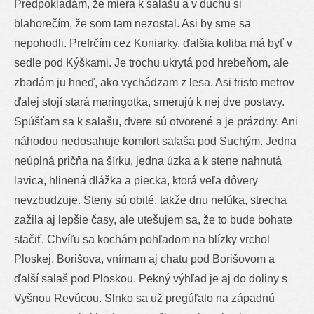
Predpokladám, že miera k salašu a v duchu si
blahorečím, že som tam nezostal. Asi by sme sa
nepohodli. Prefrčím cez Koniarky, ďalšia koliba má byť v
sedle pod Kýškami. Je trochu ukrytá pod hrebeňom, ale
zbadám ju hneď, ako vychádzam z lesa. Asi tristo metrov
ďalej stojí stará maringotka, smerujú k nej dve postavy.
Spúšťam sa k salašu, dvere sú otvorené a je prázdny. Ani
náhodou nedosahuje komfort salaša pod Suchým. Jedna
neúplná pričňa na šírku, jedna úzka a k stene nahnutá
lavica, hlinená dlážka a piecka, ktorá veľa dôvery
nevzbudzuje. Steny sú obité, takže dnu nefúka, strecha
zažila aj lepšie časy, ale utešujem sa, že to bude bohate
stačiť. Chvíľu sa kochám pohľadom na blízky vrchol
Ploskej, Borišova, vnímam aj chatu pod Borišovom a
ďalší salaš pod Ploskou. Pekný výhľad je aj do doliny s
Vyšnou Revúcou. Slnko sa už pregúľalo na západnú