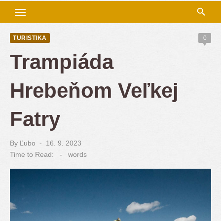
TURISTIKA
0
Trampiáda
Hrebeňom Veľkej
Fatry
By
Ľubo
Posted
16. 9. 2023
on
Time to Read:
-
words