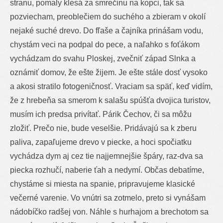
stranu, pomaly klesá za smrečinu na kopci, tak sa
pozviecham, preoblečiem do suchého a zbieram v okolí
nejaké suché drevo. Do fľaše a čajníka prinášam vodu,
chystám veci na podpal do pece, a naľahko s foťákom
vychádzam do svahu Ploskej, zvečniť západ Slnka a
oznámiť domov, že ešte žijem. Je ešte stále dosť vysoko
a akosi stratilo fotogeničnosť. Vraciam sa späť, keď vidím,
že z hrebeňa sa smerom k salašu spúšťa dvojica turistov,
musím ich predsa privítať. Párik Čechov, či sa môžu
zložiť. Prečo nie, bude veselšie. Pridávajú sa k zberu
paliva, zapaľujeme drevo v piecke, a hoci spočiatku
vychádza dym aj cez tie najjemnejšie špáry, raz-dva sa
piecka rozhučí, naberie ťah a nedymí. Občas debatíme,
chystáme si miesta na spanie, pripravujeme klasické
večerné varenie. Vo vnútri sa zotmelo, preto si vynášam
nádobíčko radšej von. Náhle s hurhajom a brechotom sa