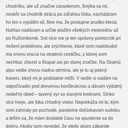
chodníku, ale už značne zarastenom, šmýka sa mi,
neskôr sa chodník stráca po záľahou lístia, nachádzam
ho len s vypätím síl, štve ma, že postupne prudko klesá.
Nahlas nadávam a určite plaším všetkých medveďov až
po Ružomberok. Srd síce nie je ten správny pomocník pri
riešení problémov, ale zrýchlenie, ktoré som nadobudol
ma znovu vracia na stratenú cestičku, z ktorej som
nechtiac zliezol a šliapal asi po starej značke. Na Skalnú
alpu vedie znovu riadna strmina, ale je tu aj pekný
traverz, ktorý mi je podstatne milší. V sedle si sadám na
odpočívadlo pod drevenou konštrukciou a dávam výdatný
nedeľný obed – tavený syr so slanými krekrami. Slnko
síce hreje, ale fúka chladný vietor. Neprekáža mi to, kým
som zahriaty po pochode, paralelne dolúskavam sudoku
a teším sa, že mám dostatok času na spustenie sa do
doliny. Akoby som nevedel, že vtedy skoro zákonite