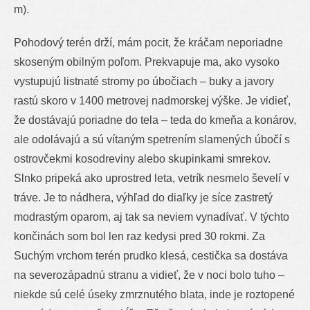
m).
Pohodový terén drží, mám pocit, že kráčam neporiadne
skoseným obilným poľom. Prekvapuje ma, ako vysoko
vystupujú listnaté stromy po úbočiach – buky a javory
rastú skoro v 1400 metrovej nadmorskej výške. Je vidieť,
že dostávajú poriadne do tela – teda do kmeňa a konárov,
ale odolávajú a sú vítaným spetrením slamených úbočí s
ostrovčekmi kosodreviny alebo skupinkami smrekov.
Slnko pripeká ako uprostred leta, vetrík nesmelo ševelí v
tráve. Je to nádhera, výhľad do diaľky je síce zastretý
modrastým oparom, aj tak sa neviem vynadívať. V týchto
končinách som bol len raz kedysi pred 30 rokmi. Za
Suchým vrchom terén prudko klesá, cestička sa dostáva
na severozápadnú stranu a vidieť, že v noci bolo tuho –
niekde sú celé úseky zmrznutého blata, inde je roztopené