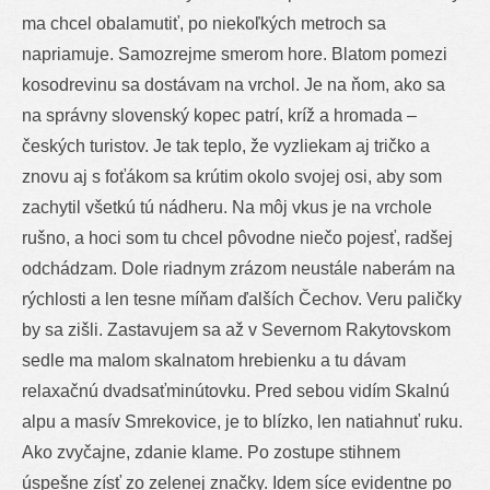
ma chcel obalamutiť, po niekoľkých metroch sa
napriamuje. Samozrejme smerom hore. Blatom pomezi
kosodrevinu sa dostávam na vrchol. Je na ňom, ako sa
na správny slovenský kopec patrí, kríž a hromada –
českých turistov. Je tak teplo, že vyzliekam aj tričko a
znovu aj s foťákom sa krútim okolo svojej osi, aby som
zachytil všetkú tú nádheru. Na môj vkus je na vrchole
rušno, a hoci som tu chcel pôvodne niečo pojesť, radšej
odchádzam. Dole riadnym zrázom neustále naberám na
rýchlosti a len tesne míňam ďalších Čechov. Veru paličky
by sa zišli. Zastavujem sa až v Severnom Rakytovskom
sedle ma malom skalnatom hrebienku a tu dávam
relaxačnú dvadsaťminútovku. Pred sebou vidím Skalnú
alpu a masív Smrekovice, je to blízko, len natiahnuť ruku.
Ako zvyčajne, zdanie klame. Po zostupe stihnem
úspešne zísť zo zelenej značky. Idem síce evidentne po