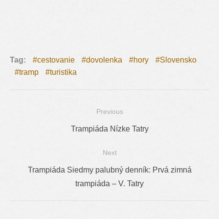
Tag:
cestovanie
dovolenka
hory
Slovensko
tramp
turistika
Previous
Navigácia
Previous
Trampiáda Nízke Tatry
v
post:
Next
článku
Next
Trampiáda Siedmy palubný denník: Prvá zimná
post:
trampiáda – V. Tatry