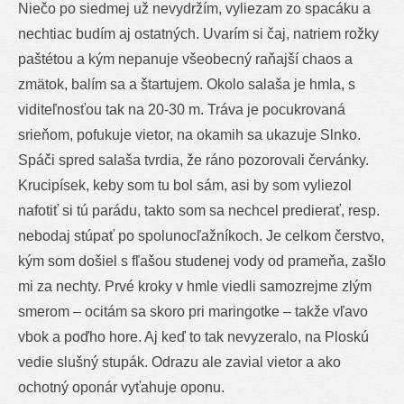
Niečo po siedmej už nevydržím, vyliezam zo spacáku a
nechtiac budím aj ostatných. Uvarím si čaj, natriem rožky
paštétou a kým nepanuje všeobecný raňajší chaos a
zmätok, balím sa a štartujem. Okolo salaša je hmla, s
viditeľnosťou tak na 20-30 m. Tráva je pocukrovaná
srieňom, pofukuje vietor, na okamih sa ukazuje Slnko.
Spáči spred salaša tvrdia, že ráno pozorovali červánky.
Krucipísek, keby som tu bol sám, asi by som vyliezol
nafotiť si tú parádu, takto som sa nechcel predierať, resp.
nebodaj stúpať po spolunocľažníkoch. Je celkom čerstvo,
kým som došiel s fľašou studenej vody od prameňa, zašlo
mi za nechty. Prvé kroky v hmle viedli samozrejme zlým
smerom – ocitám sa skoro pri maringotke – takže vľavo
vbok a poďho hore. Aj keď to tak nevyzeralo, na Ploskú
vedie slušný stupák. Odrazu ale zavial vietor a ako
ochotný oponár vyťahuje oponu.