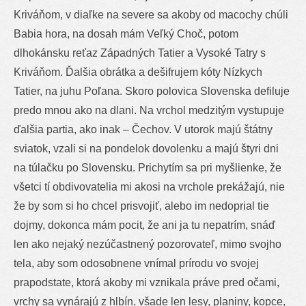
Kriváňom, v diaľke na severe sa akoby od macochy chúli
Babia hora, na dosah mám Veľký Choč, potom
dlhokánsku reťaz Západných Tatier a Vysoké Tatry s
Kriváňom. Ďalšia obrátka a dešifrujem kóty Nízkych
Tatier, na juhu Poľana. Skoro polovica Slovenska defiluje
predo mnou ako na dlani. Na vrchol medzitým vystupuje
ďalšia partia, ako inak – Čechov. V utorok majú štátny
sviatok, vzali si na pondelok dovolenku a majú štyri dni
na túlačku po Slovensku. Prichytím sa pri myšlienke, že
všetci tí obdivovatelia mi akosi na vrchole prekážajú, nie
že by som si ho chcel prisvojiť, alebo im nedoprial tie
dojmy, dokonca mám pocit, že ani ja tu nepatrím, snáď
len ako nejaký nezúčastnený pozorovateľ, mimo svojho
tela, aby som odosobnene vnímal prírodu vo svojej
prapodstate, ktorá akoby mi vznikala práve pred očami,
vrchy sa vynárajú z hlbín, všade len lesy, planiny, kopce,