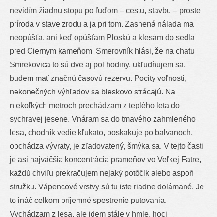
nevidím žiadnu stopu po ľuďom – cestu, stavbu – proste
príroda v stave zrodu a ja pri tom. Zasnená nálada ma
neopúšťa, ani keď opúšťam Ploskú a klesám do sedla
pred Čiernym kameňom. Smerovník hlási, že na chatu
Smrekovica to sú dve aj pol hodiny, ukľudňujem sa,
budem mať značnú časovú rezervu. Pocity voľnosti,
nekonečných výhľadov sa bleskovo strácajú. Na
niekoľkých metroch prechádzam z teplého leta do
sychravej jesene. Vnáram sa do tmavého zahmleného
lesa, chodník vedie kľukato, poskakuje po balvanoch,
obchádza vývraty, je zľadovatený, šmýka sa. V tejto časti
je asi najväčšia koncentrácia prameňov vo Veľkej Fatre,
každú chvíľu prekračujem nejaký potôčik alebo aspoň
stružku. Vápencové vrstvy sú tu iste riadne dolámané. Je
to ináč celkom príjemné spestrenie putovania.
Vychádzam z lesa, ale idem stále v hmle, hoci