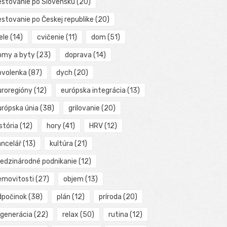
estovanie po Slovensku
(20)
estovanie po Českej republike
(20)
ele
(14)
cvičenie
(11)
dom
(51)
omy a byty
(23)
doprava
(14)
ovolenka
(87)
dych
(20)
uroregióny
(12)
európska integrácia
(13)
urópska únia
(38)
grilovanie
(20)
stória
(12)
hory
(41)
HRV
(12)
ancelář
(13)
kultúra
(21)
edzinárodné podnikanie
(12)
emovitosti
(27)
objem
(13)
dpočinok
(38)
plán
(12)
príroda
(20)
egenerácia
(22)
relax
(50)
rutina
(12)