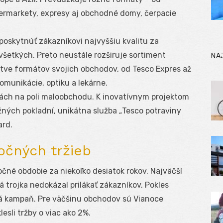
ermarkety, expresy aj obchodné domy, čerpacie
 poskytnúť zákazníkovi najvyššiu kvalitu za
všetkých. Preto neustále rozširuje sortiment
NA
stve formátov svojich obchodov, od Tesco Expres až
omunikácie, optiku a lekárne.
iách na poli maloobchodu. K inovatívnym projektom
ných pokladní, unikátna služba „Tesco potraviny
ard.
očných tržieb
očné obdobie za niekoľko desiatok rokov. Najväčší
 trojka nedokázal prilákať zákazníkov. Pokles
ná kampaň. Pre väčšinu obchodov sú Vianoce
lesli tržby o viac ako 2%.