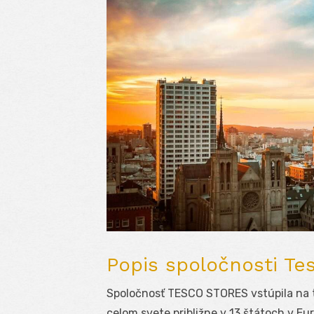
Popis spoločnosti Te
Spoločnosť TESCO STORES
vstúpila na
celom svete približne v 13 štátoch v Eu