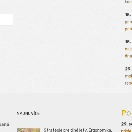
kon
15.
geo
pop
15.
na 
fina
29
moh
rep
Po
NAJNOVŠIE
29. 
saná
Stratégie pre dlhé lety: Ergonomika,
prini