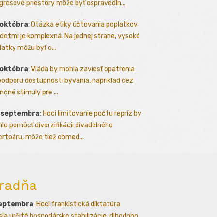
gresové priestory môže byť ospravedln...
 októbra
:
Otázka etiky účtovania poplatkov
detmi je komplexná. Na jednej strane, vysoké
latky môžu byť o...
 októbra
:
Vláda by mohla zaviesť opatrenia
podporu dostupnosti bývania, napríklad cez
nčné stimuly pre ...
. septembra
:
Hoci limitovanie počtu repríz by
lo pomôcť diverzifikácii divadelného
ertoáru, môže tiež obmed...
radňa
septembra
:
Hoci frankistická diktatúra
esla určité hospodárske stabilizácie, dlhodobo