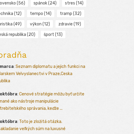
lovensko
(56)
spánok
(24)
stres
(14)
echnika
(12)
tempo
(14)
tramp
(32)
ristika
(49)
výkon
(12)
zdravie
(19)
eská republika
(20)
šport
(13)
oradňa
 marca
:
Seznam diplomatu a jejich funkci na
arskem Velvyslanectvi v Praze,Ceska
ublika
 októbra
:
Cenové stratégie môžu byť určite
mané ako nástroje manipulácie
trebiteľského správania, keďže ...
 októbra
:
Toto je zložitá otázka.
akladanie veľkých súm na luxusné