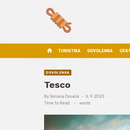
Skip
to
content
home
TURISTIKA
DOVOLENKA
CES
DOVOLENKA
Tesco
By
Simona Česaná
Posted
6. 9. 2023
on
Time to Read:
-
words