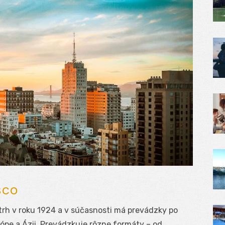
sco
 trh v roku 1924 a v súčasnosti má prevádzky po
rópe a Ázii. Prevádzkuje rôzne formáty – od