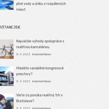
plné vody a úniku z rozpálených
miest
JČÍTANEJŠIE
Najväčšie výhody spolupráce s
realitnou kanceláriou.
8. 9. 2023
6 komentárov
Hľadáte variabilné kongresové
priestory?
8. 9. 2023
6 komentárov
Viete čo ponúka realitný trh v
Bratislave?
8. 9. 2023
6 komentárov