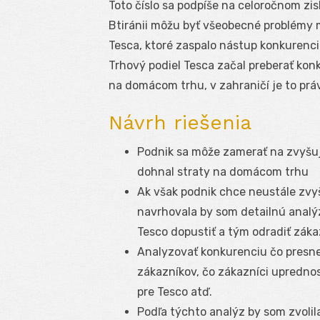
Toto číslo sa podpíše na celoročnom zi
Btiránii môžu byť všeobecné problémy
Tesca, ktoré zaspalo nástup konkurenci
Trhový podiel Tesca začal preberať kon
na domácom trhu, v zahraničí je to práv
Návrh riešenia
Podnik sa môže zamerať na zvyšuj
dohnal straty na domácom trhu
Ak však podnik chce neustále zvy
navrhovala by som detailnú anal
Tesco dopustiť a tým odradiť zák
Analyzovať konkurenciu čo presne r
zákazníkov, čo zákazníci uprednos
pre Tesco atď.
Podľa týchto analýz by som zvolil