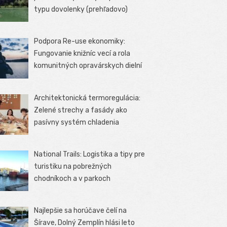
typu dovolenky (prehľadovo)
Podpora Re-use ekonomiky:
Fungovanie knižníc vecí a rola
komunitných opravárskych dielní
Architektonická termoregulácia:
Zelené strechy a fasády ako
pasívny systém chladenia
National Trails: Logistika a tipy pre
turistiku na pobrežných
chodníkoch a v parkoch
Najlepšie sa horúčave čelí na
Šírave, Dolný Zemplín hlási leto