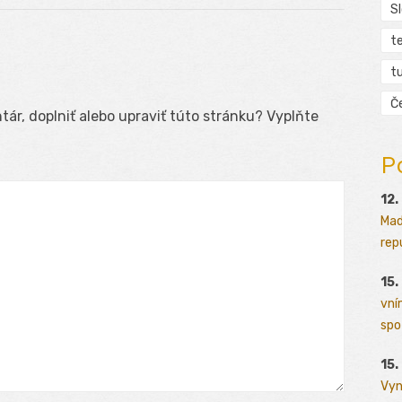
S
t
tu
Č
ár, doplniť alebo upraviť túto stránku? Vyplňte
P
12.
Mad
rep
15.
vní
spo
15.
Vyn