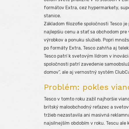
formátov Extra, cez hypermarkety, sup
stanice.
Základom filozofie spoločnosti Tesco je
najlepšiu cenu a stať sa obchodom pre 
výrobkov a ponuku služieb. Popri množ
po formáty Extra, Tesco zahŕňa aj telek
Tesco patrí k svetovým lídrom v inovác
spoločnosti patrí zavedenie samoobsluž
domov“, ale aj vernostný systém ClubC
Problém: pokles vian
Tesco v tomto roku zažil najhoršie vian
britský maloobchodný reťazec a svetová
tržieb nezastavila ani masivná reklam
najsilnejším obdobím v roku. Tescu ale k