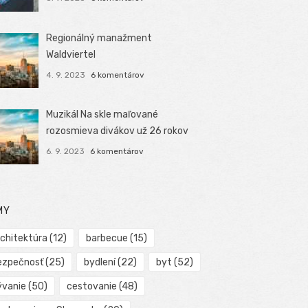
Regionálný manažment
Waldviertel
4. 9. 2023
6 komentárov
Muzikál Na skle maľované
rozosmieva divákov už 26 rokov
6. 9. 2023
6 komentárov
MY
rchitektúra
(12)
barbecue
(15)
ezpečnosť
(25)
bydlení
(22)
byt
(52)
ývanie
(50)
cestovanie
(48)