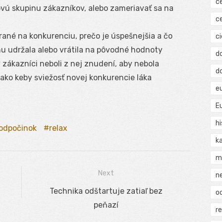
c
ovú skupinu zákazníkov, alebo zameriavať sa na
c
rané na konkurenciu, prečo je úspešnejšia a čo
ci
hu udržala alebo vrátila na pôvodné hodnoty
d
 zákazníci neboli z nej znudení, aby nebola
d
á ako keby sviežosť novej konkurencie láka
e
E
hi
odpočinok
relax
k
m
Next
n
Next
Technika odštartuje zatiaľ bez
o
post:
peňazí
r