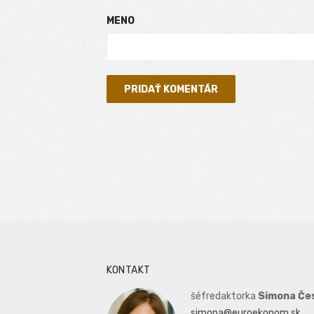
MENO
KONTAKT
šéfredaktorka
Simona Če
simona@euroekonom.sk