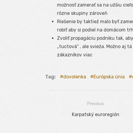
možnosť zamerať sa na užšiu cieľ
rôzne skupiny zároveň
Riešenie by taktiež malo byť zame
robiť aby si podiel na domácom tr
Zvoliť propagáciu podniku tak, aby
„tuctová“ , ale svieža. Možno aj t
zákazníkov viac
Tag:
dovolenka
Európska únia
Previous
Navigácia
Previous
Karpatský euroregión
v
post:
článku