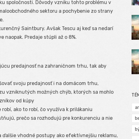
sku spoločnosti. Dôvody vzniku tohto problému v
 maloobchodného sektoru a pochybenie zo strany
e.
kurenčný Saintbury. Avšak Tescu aj keď sa nedarí
e naopak. Predaje stúpli až o 8%.
úcu predajnosť na zahraničnom trhu, tak aby
šovať svoju predajnosť i na domácom trhu,
ýzu vzniknutých možných chýb, ktorých sa mohlo
TÉ
azníkov od kúpy
a
obí, ako to robí, čo využíva k prilákaniu
tňujú, prečo sa rozhodujú pre konkurenciu a nie
b
b
a ďalšie vhodné postupy ako efektívnejšiu reklamu,