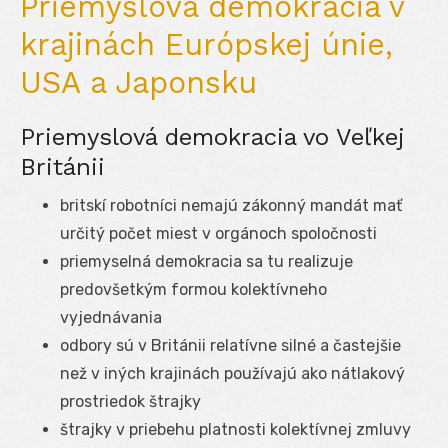
Priemyslová demokracia v
krajinách Európskej únie,
USA a Japonsku
Priemyslová demokracia vo Veľkej
Británii
britskí robotníci nemajú zákonný mandát mať
určitý počet miest v orgánoch spoločnosti
priemyselná demokracia sa tu realizuje
predovšetkým formou kolektívneho
vyjednávania
odbory sú v Británii relatívne silné a častejšie
než v iných krajinách používajú ako nátlakový
prostriedok štrajky
štrajky v priebehu platnosti kolektívnej zmluvy