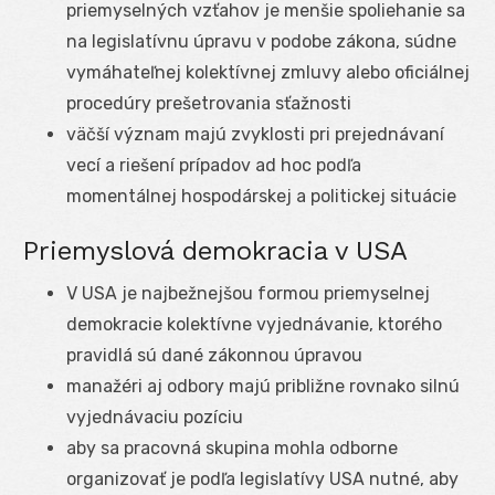
priemyselných vzťahov je menšie spoliehanie sa
na legislatívnu úpravu v podobe zákona, súdne
vymáhateľnej kolektívnej zmluvy alebo oficiálnej
procedúry prešetrovania sťažnosti
väčší význam majú zvyklosti pri prejednávaní
vecí a riešení prípadov ad hoc podľa
momentálnej hospodárskej a politickej situácie
Priemyslová demokracia v USA
V USA je najbežnejšou formou priemyselnej
demokracie kolektívne vyjednávanie, ktorého
pravidlá sú dané zákonnou úpravou
manažéri aj odbory majú približne rovnako silnú
vyjednávaciu pozíciu
aby sa pracovná skupina mohla odborne
organizovať je podľa legislatívy USA nutné, aby