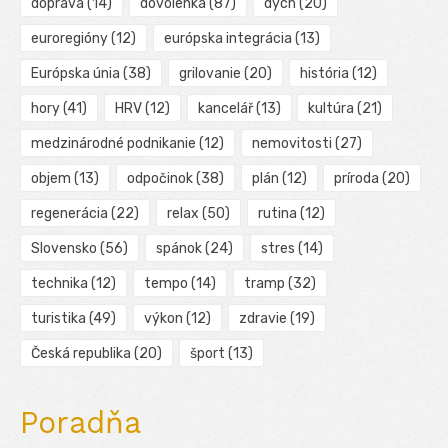
doprava
(14)
dovolenka
(87)
dych
(20)
euroregióny
(12)
európska integrácia
(13)
Európska únia
(38)
grilovanie
(20)
história
(12)
hory
(41)
HRV
(12)
kancelář
(13)
kultúra
(21)
medzinárodné podnikanie
(12)
nemovitosti
(27)
objem
(13)
odpočinok
(38)
plán
(12)
príroda
(20)
regenerácia
(22)
relax
(50)
rutina
(12)
Slovensko
(56)
spánok
(24)
stres
(14)
technika
(12)
tempo
(14)
tramp
(32)
turistika
(49)
výkon
(12)
zdravie
(19)
Česká republika
(20)
šport
(13)
Poradňa