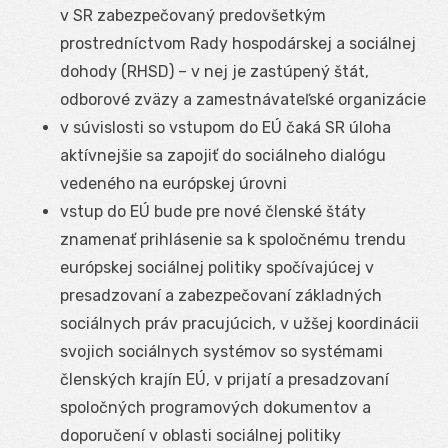
v SR zabezpečovaný predovšetkým
prostredníctvom Rady hospodárskej a sociálnej
dohody (RHSD) – v nej je zastúpený štát,
odborové zväzy a zamestnávateľské organizácie
v súvislosti so vstupom do EÚ čaká SR úloha
aktívnejšie sa zapojiť do sociálneho dialógu
vedeného na európskej úrovni
vstup do EÚ bude pre nové členské štáty
znamenať prihlásenie sa k spoločnému trendu
európskej sociálnej politiky spočívajúcej v
presadzovaní a zabezpečovaní základných
sociálnych práv pracujúcich, v užšej koordinácii
svojich sociálnych systémov so systémami
členských krajín EÚ, v prijatí a presadzovaní
spoločných programových dokumentov a
doporučení v oblasti sociálnej politiky