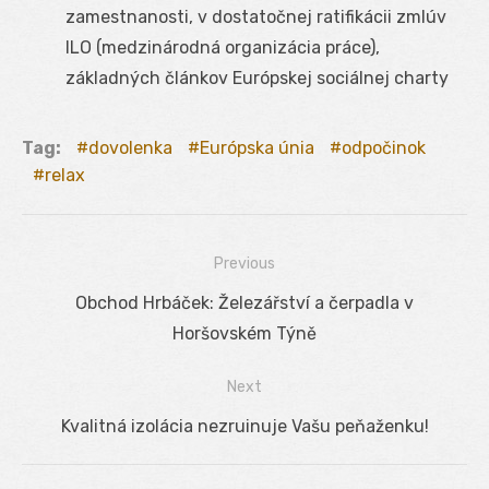
zamestnanosti, v dostatočnej ratifikácii zmlúv
ILO (medzinárodná organizácia práce),
základných článkov Európskej sociálnej charty
Tag:
dovolenka
Európska únia
odpočinok
relax
Previous
Navigácia
Previous
Obchod Hrbáček: Železářství a čerpadla v
v
post:
Horšovském Týně
článku
Next
Next
Kvalitná izolácia nezruinuje Vašu peňaženku!
post: