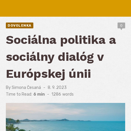
DOVOLENKA
0
Sociálna politika a
sociálny dialóg v
Európskej únii
By
Simona Česaná
Posted
8. 9. 2023
on
Time to Read:
6 min
-
1286
words