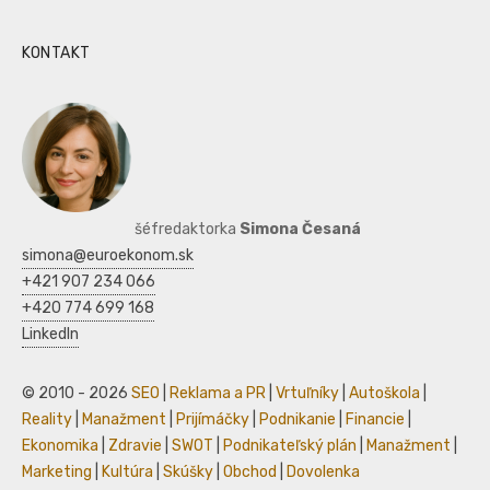
KONTAKT
šéfredaktorka
Simona Česaná
simona@euroekonom.sk
+421 907 234 066
+420 774 699 168
LinkedIn
© 2010 - 2026
SEO
|
Reklama a PR
|
Vrtuľníky
|
Autoškola
|
Reality
|
Manažment
|
Prijímáčky
|
Podnikanie
|
Financie
|
Ekonomika
|
Zdravie
|
SWOT
|
Podnikateľský plán
|
Manažment
|
Marketing
|
Kultúra
|
Skúšky
|
Obchod
|
Dovolenka