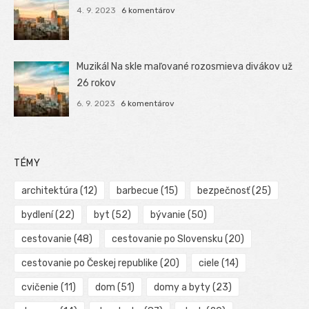
4. 9. 2023
6 komentárov
Muzikál Na skle maľované rozosmieva divákov už
26 rokov
6. 9. 2023
6 komentárov
TÉMY
architektúra
(12)
barbecue
(15)
bezpečnosť
(25)
bydlení
(22)
byt
(52)
bývanie
(50)
cestovanie
(48)
cestovanie po Slovensku
(20)
cestovanie po Českej republike
(20)
ciele
(14)
cvičenie
(11)
dom
(51)
domy a byty
(23)