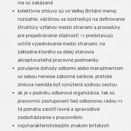
nie sú zakázané
kolektívne zmluvy sú vo Veľkej Británii menej
rozsiahle, väčšinou sa sústreďujú na definovanie
štruktúry vzťahov medzi stranami a procedúry
pre prejednávanie sťažností –> predstavujú
určité vyjednávanie medzi stranami, na
základne ktorého sa ďalej stanovia
akceptovateľné pracovné podmienky
porušenie dohody odbormi alebo manažmentom
so sebou nenesie zákonné sankcie, pretože
zmluva nemôže byť vynútená súdnou cestou
ak je v podniku odborová organizácia, tak sú
pracovníci zastupovaní tiež odborovou radou =>
tá pomáha zaistiť rovné a spravodlivé
zaobchádzanie s pracovníkmi
najcharakteristickejším znakom britských