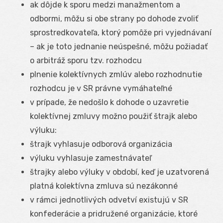
ak dôjde k sporu medzi manažmentom a
odbormi, môžu si obe strany po dohode zvoliť
sprostredkovateľa, ktorý pomôže pri vyjednávaní
– ak je toto jednanie neúspešné, môžu požiadať
o arbitráž sporu tzv. rozhodcu
plnenie kolektívnych zmlúv alebo rozhodnutie
rozhodcu je v SR právne vymáhateľné
v prípade, že nedošlo k dohode o uzavretie
kolektívnej zmluvy možno použiť štrajk alebo
výluku:
štrajk vyhlasuje odborová organizácia
výluku vyhlasuje zamestnávateľ
štrajky alebo výluky v období, keď je uzatvorená
platná kolektívna zmluva sú nezákonné
v rámci jednotlivých odvetví existujú v SR
konfederácie a pridružené organizácie, ktoré