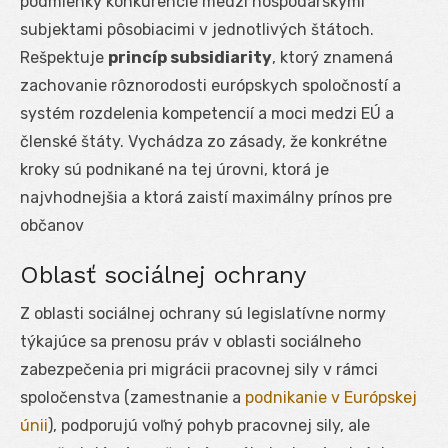
podmienky konkurencie medzi hospodárskymi
subjektami pôsobiacimi v jednotlivých štátoch.
Rešpektuje
princíp subsidiarity
, ktorý znamená
zachovanie rôznorodosti európskych spoločností a
systém rozdelenia kompetencií a moci medzi EÚ a
členské štáty. Vychádza zo zásady, že konkrétne
kroky sú podnikané na tej úrovni, ktorá je
najvhodnejšia a ktorá zaistí maximálny prínos pre
občanov
Oblasť sociálnej ochrany
Z oblasti sociálnej ochrany sú legislatívne normy
týkajúce sa prenosu práv v oblasti sociálneho
zabezpečenia pri migrácii pracovnej sily v rámci
spoločenstva (zamestnanie a
podnikanie v Európskej
únii
), podporujú voľný pohyb pracovnej sily, ale