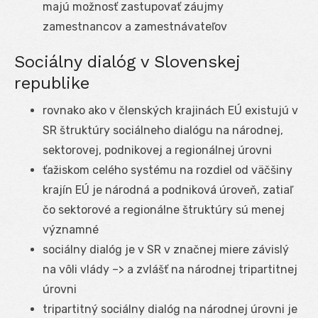
majú možnosť zastupovať záujmy
zamestnancov a zamestnávateľov
Sociálny dialóg v Slovenskej
republike
rovnako ako v členských krajinách EÚ existujú v
SR štruktúry sociálneho dialógu na národnej,
sektorovej, podnikovej a regionálnej úrovni
ťažiskom celého systému na rozdiel od väčšiny
krajín EÚ je národná a podniková úroveň, zatiaľ
čo sektorové a regionálne štruktúry sú menej
významné
sociálny dialóg je v SR v značnej miere závislý
na vôli vlády –> a zvlášť na národnej tripartitnej
úrovni
tripartitný sociálny dialóg na národnej úrovni je