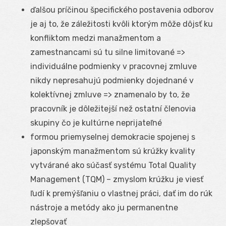
ďalšou príčinou špecifického postavenia odborov
je aj to, že záležitosti kvôli ktorým môže dôjsť ku
konfliktom medzi manažmentom a
zamestnancami sú tu silne limitované =>
individuálne podmienky v pracovnej zmluve
nikdy nepresahujú podmienky dojednané v
kolektívnej zmluve => znamenalo by to, že
pracovník je dôležitejší než ostatní členovia
skupiny čo je kultúrne neprijateľné
formou priemyselnej demokracie spojenej s
japonským manažmentom sú krúžky kvality
vytvárané ako súčasť systému Total Quality
Management (TQM) – zmyslom krúžku je viesť
ľudí k premýšľaniu o vlastnej práci, dať im do rúk
nástroje a metódy ako ju permanentne
zlepšovať