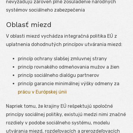
nevyžadujú zároveň plné zosúladenie národných
systémov sociálneho zabezpečenia
Oblasť miezd
V oblasti miezd vychádza integračná politika EÚ z
uplatnenia dohodnutých princípov utvárania miezd:
princíp ochrany slabšej zmluvnej strany
princíp rovnakého odmeňovania mužov a žien
princíp sociálneho dialógu partnerov
princíp garancie minimálnej výšky odmeny za
prácu v Európskej únii
Napriek tomu, že krajiny EÚ rešpektujú spoločné
princípy sociálnej politiky, existujú medzi nimi značné
rozdiely v podobe sociálneho systému, modelu
utvárania miezd, rozdeľovacích a prerozdeľovacích