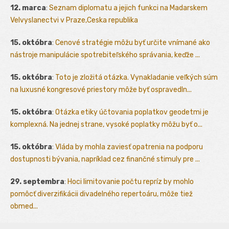
12. marca
:
Seznam diplomatu a jejich funkci na Madarskem
Velvyslanectvi v Praze,Ceska republika
15. októbra
:
Cenové stratégie môžu byť určite vnímané ako
nástroje manipulácie spotrebiteľského správania, keďže ...
15. októbra
:
Toto je zložitá otázka. Vynakladanie veľkých súm
na luxusné kongresové priestory môže byť ospravedln...
15. októbra
:
Otázka etiky účtovania poplatkov geodetmi je
komplexná. Na jednej strane, vysoké poplatky môžu byť o...
15. októbra
:
Vláda by mohla zaviesť opatrenia na podporu
dostupnosti bývania, napríklad cez finančné stimuly pre ...
29. septembra
:
Hoci limitovanie počtu repríz by mohlo
pomôcť diverzifikácii divadelného repertoáru, môže tiež
obmed...