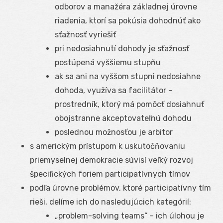
odborov a manažéra základnej úrovne
riadenia, ktorí sa pokúsia dohodnúť ako
sťažnosť vyriešiť
pri nedosiahnutí dohody je sťažnosť
postúpená vyššiemu stupňu
ak sa ani na vyššom stupni nedosiahne
dohoda, využíva sa facilitátor –
prostredník, ktorý má pomôcť dosiahnuť
obojstranne akceptovateľnú dohodu
poslednou možnosťou je arbitor
s americkým prístupom k uskutočňovaniu
priemyselnej demokracie súvisí veľký rozvoj
špecifických foriem participatívnych tímov
podľa úrovne problémov, ktoré participatívny tím
rieši, delíme ich do nasledujúcich kategórií:
„problem-solving teams“ – ich úlohou je