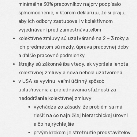
minimálne 30% pracovníkov najprv podpísalo
splnomocnenie, v ktorom deklarujú, že si prajú,
aby ich odbory zastupovali v kolektívnom
vyjednávaní pred zamestnávateľom
kolektívne zmluvy sú uzatvárané na 2 – 3 roky a
ich predmetom sú mzdy, úprava pracovnej doby
a ďalšie pracovné podmienky
štrajky sú zákonné iba vtedy, ak vypršala lehota
kolektívnej zmluvy a nová nebola uzatvorená
v USA sa vyvinul veľmi účinný spôsob
uplatňovania a prejednávania sťažností za
nedodržanie kolektívnej zmluvy:
vychádza zo zásady, že problém sa má
riešiť na čo najnižšej hierarchickej úrovni
a čo najrýchlejšie
prvým krokom je stretnutie predstaviteľov