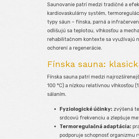
Saunovanie patrí medzi tradičné a efe
kardiovaskulárny systém, termoregulác
typy sáun – fínska, parná a infračerven
odlišujú sa teplotou, vlhkosťou a mec
rehabilitačnom kontexte sa využívajú ni
ochorení a regenerácie.
Fínska sauna: klasic
Fínska sauna patrí medzi najrozšírenej
100 °C) a nízkou relatívnou vlhkosťou (
sálaním.
Fyziologické účinky:
zvýšená tel
srdcovú frekvenciu a zlepšuje me
Termoregulačná adaptácia:
pra
podporuje schopnosť organizmu rý