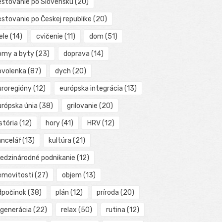
estovanie po Slovensku
(20)
estovanie po Českej republike
(20)
ele
(14)
cvičenie
(11)
dom
(51)
omy a byty
(23)
doprava
(14)
ovolenka
(87)
dych
(20)
uroregióny
(12)
európska integrácia
(13)
urópska únia
(38)
grilovanie
(20)
stória
(12)
hory
(41)
HRV
(12)
ancelář
(13)
kultúra
(21)
edzinárodné podnikanie
(12)
emovitosti
(27)
objem
(13)
dpočinok
(38)
plán
(12)
príroda
(20)
egenerácia
(22)
relax
(50)
rutina
(12)