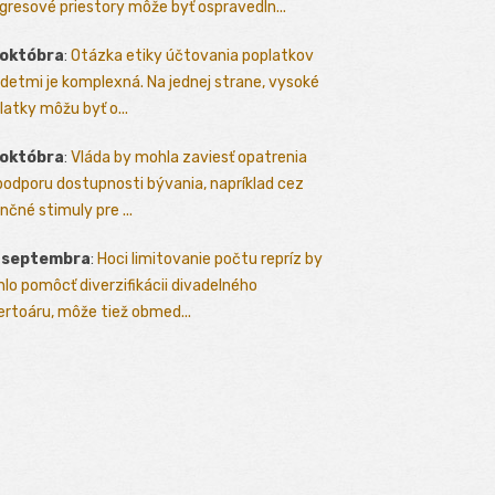
gresové priestory môže byť ospravedln...
 októbra
:
Otázka etiky účtovania poplatkov
detmi je komplexná. Na jednej strane, vysoké
latky môžu byť o...
 októbra
:
Vláda by mohla zaviesť opatrenia
podporu dostupnosti bývania, napríklad cez
nčné stimuly pre ...
. septembra
:
Hoci limitovanie počtu repríz by
lo pomôcť diverzifikácii divadelného
ertoáru, môže tiež obmed...