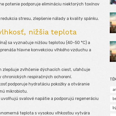
ne potenie podporuje elimináciu niektorých toxínov
 redukcia stresu, zlepšenie nálady a kvality spánku.
lhkosť, nižšia teplota
a) sa vyznačuje nižšou teplotou (40–50 °C) a
a prenáša hlavne konvekciou vlhkého vzduchu a
 zlepšuje zvlhčenie dýchacích ciest, uľahčuje
y chronických respiračných ochorení.
TÉ
osť podporuje hydratáciu pokožky a otváranie
a
žnú mikrobiotu.
ť uvoľňujú svalové napätie a podporujú regeneráciu
b
b
vnomerná teplota s vysokou vlhkosťou vytvára