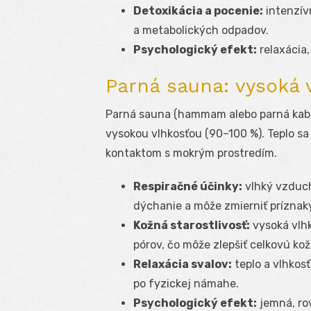
Detoxikácia a pocenie:
intenzív
a metabolických odpadov.
Psychologický efekt:
relaxácia,
Parná sauna: vysoká v
Parná sauna (hammam alebo parná kabín
vysokou vlhkosťou (90–100 %). Teplo s
kontaktom s mokrým prostredím.
Respiračné účinky:
vlhký vzduch
dýchanie a môže zmierniť príznak
Kožná starostlivosť:
vysoká vlhk
pórov, čo môže zlepšiť celkovú ko
Relaxácia svalov:
teplo a vlhkos
po fyzickej námahe.
Psychologický efekt:
jemná, ro