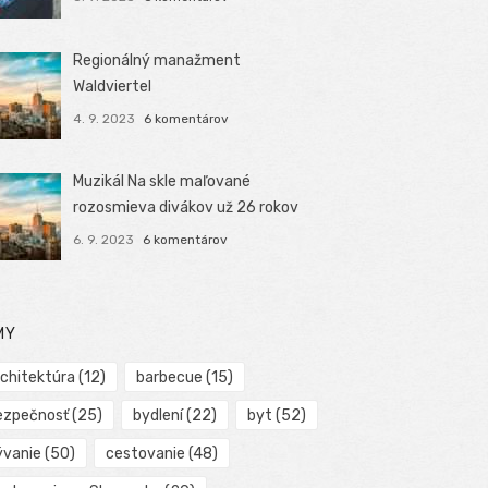
Regionálný manažment
Waldviertel
4. 9. 2023
6 komentárov
Muzikál Na skle maľované
rozosmieva divákov už 26 rokov
6. 9. 2023
6 komentárov
MY
rchitektúra
(12)
barbecue
(15)
ezpečnosť
(25)
bydlení
(22)
byt
(52)
ývanie
(50)
cestovanie
(48)