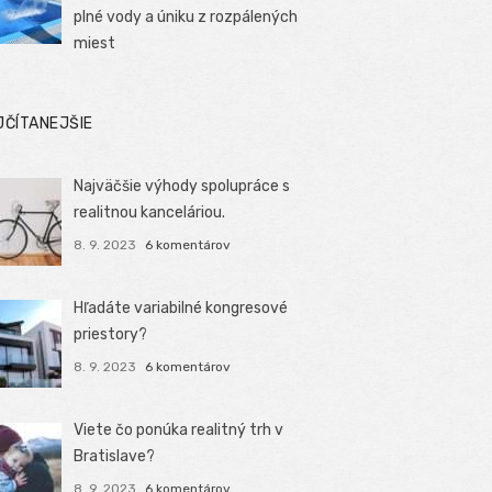
plné vody a úniku z rozpálených
miest
JČÍTANEJŠIE
Najväčšie výhody spolupráce s
realitnou kanceláriou.
8. 9. 2023
6 komentárov
Hľadáte variabilné kongresové
priestory?
8. 9. 2023
6 komentárov
Viete čo ponúka realitný trh v
Bratislave?
8. 9. 2023
6 komentárov