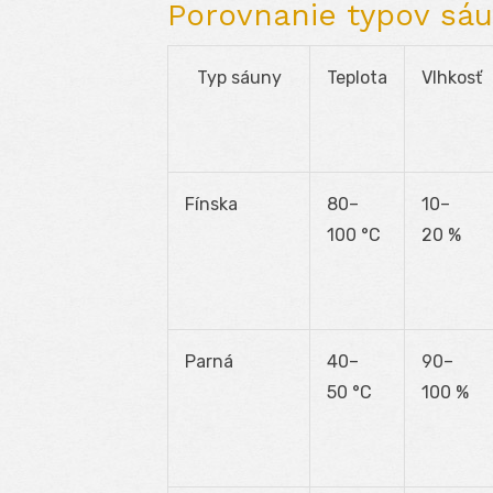
Porovnanie typov sá
Typ sáuny
Teplota
Vlhkosť
Fínska
80–
10–
100 °C
20 %
Parná
40–
90–
50 °C
100 %