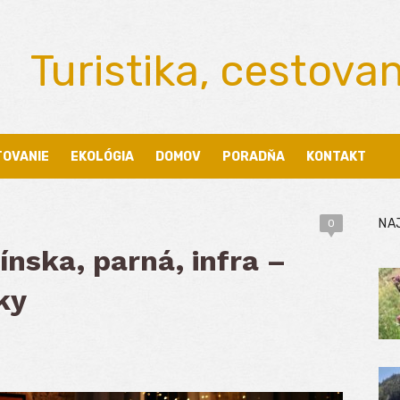
Turistika, cestova
TOVANIE
EKOLÓGIA
DOMOV
PORADŇA
KONTAKT
NA
0
ínska, parná, infra –
ky