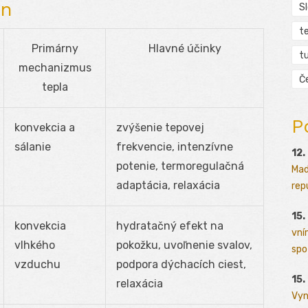
un
S
t
Primárny
Hlavné účinky
tu
mechanizmus
Č
tepla
P
konvekcia a
zvýšenie tepovej
sálanie
frekvencie, intenzívne
12.
potenie, termoregulačná
Mad
adaptácia, relaxácia
rep
15.
konvekcia
hydratačný efekt na
vní
vlhkého
pokožku, uvoľnenie svalov,
spo
vzduchu
podpora dýchacích ciest,
15.
relaxácia
Vyn