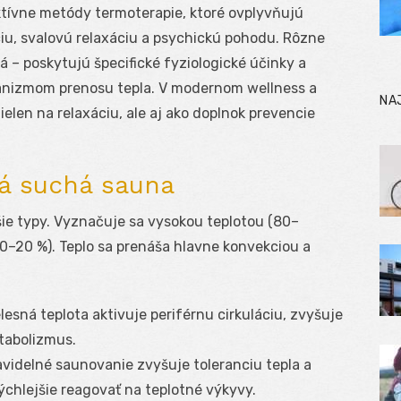
ktívne metódy termoterapie, ktoré ovplyvňujú
iu, svalovú relaxáciu a psychickú pohodu. Rôzne
á – poskytujú špecifické fyziologické účinky a
hanizmom prenosu tepla. V modernom wellness a
NA
elen na relaxáciu, ale aj ako doplnok prevencie
ká suchá sauna
šie typy. Vyznačuje sa vysokou teplotou (80–
10–20 %). Teplo sa prenáša hlavne konvekciou a
esná teplota aktivuje periférnu cirkuláciu, zvyšuje
tabolizmus.
videlné saunovanie zvyšuje toleranciu tepla a
chlejšie reagovať na teplotné výkyvy.