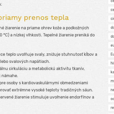
c
y.
c
priamy prenos tepla
ci
d
né žiarenie na priame ohrev kože a podkožných
0 °C) a nízkej vlhkosti. Tepelné žiarenie preniká do
d
e
ce teplo uvoľňuje svaly, znižuje stuhnutosť kĺbov a
E
 alebo svalových napätiach.
hi
lnu cirkuláciu a metabolickú aktivitu tkanív,
k
j námahe.
m
pre osoby s kardiovaskulárnymi obmedzeniami
lerovať extrémne vysoké teploty tradičných sáun.
n
ervené žiarenie stimuluje uvoľnenie endorfínov a
o
r