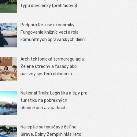
typu dovolenky (prehľadovo)
Podpora Re-use ekonomiky:
Fungovanie knižníc vecí a rola
komunitných opravárskych dielní
Architektonická termoregulácia:
Zelené strechy a fasády ako
pasívny systém chladenia
National Trails: Logistika a tipy pre
turistiku na pobrežných
chodníkoch a v parkoch
Najlepšie sa horúčave čelí na
Šírave, Dolný Zemplín hlási leto