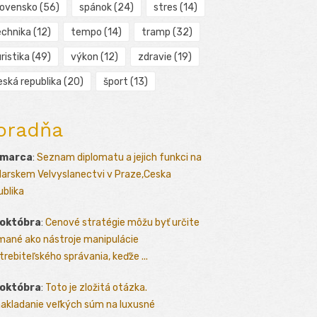
lovensko
(56)
spánok
(24)
stres
(14)
echnika
(12)
tempo
(14)
tramp
(32)
ristika
(49)
výkon
(12)
zdravie
(19)
eská republika
(20)
šport
(13)
oradňa
 marca
:
Seznam diplomatu a jejich funkci na
arskem Velvyslanectvi v Praze,Ceska
ublika
 októbra
:
Cenové stratégie môžu byť určite
mané ako nástroje manipulácie
trebiteľského správania, keďže ...
 októbra
:
Toto je zložitá otázka.
akladanie veľkých súm na luxusné