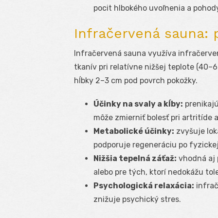
pocit hlbokého uvoľnenia a pohod
Infračervená sauna: 
Infračervená sauna využíva infračerve
tkanív pri relatívne nižšej teplote (40–6
hĺbky 2–3 cm pod povrch pokožky.
Účinky na svaly a kĺby:
prenikajú
môže zmierniť bolesť pri artritíde
Metabolické účinky:
zvyšuje loká
podporuje regeneráciu po fyzicke
Nižšia tepelná záťaž:
vhodná aj 
alebo pre tých, ktorí nedokážu to
Psychologická relaxácia:
infrač
znižuje psychický stres.