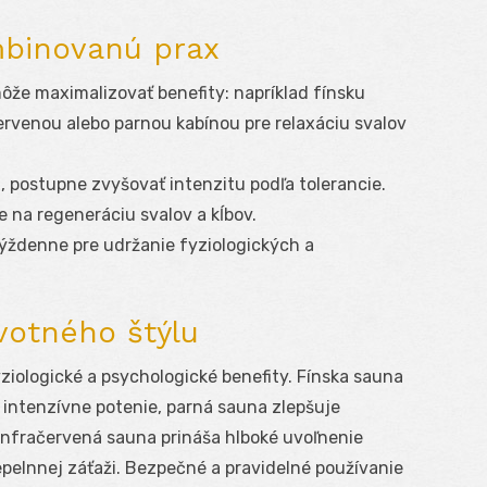
binovanú prax
že maximalizovať benefity: napríklad fínsku
ervenou alebo parnou kabínou pre relaxáciu svalov
, postupne zvyšovať intenzitu podľa tolerancie.
 na regeneráciu svalov a kĺbov.
týždenne pre udržanie fyziologických a
votného štýlu
iologické a psychologické benefity. Fínska sauna
intenzívne potenie, parná sauna zlepšuje
infračervená sauna prináša hlboké uvoľnenie
tepelnnej záťaži. Bezpečné a pravidelné používanie