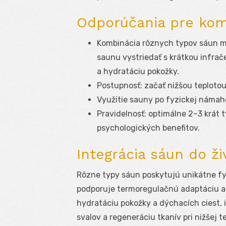
Odporúčania pre kom
Kombinácia rôznych typov sáun mô
saunu vystriedať s krátkou infrač
a hydratáciu pokožky.
Postupnosť: začať nižšou teplotou
Využitie sauny po fyzickej námahe
Pravidelnosť: optimálne 2–3 krát 
psychologických benefitov.
Integrácia sáun do ži
Rôzne typy sáun poskytujú unikátne fyz
podporuje termoregulačnú adaptáciu a 
hydratáciu pokožky a dýchacích ciest, 
svalov a regeneráciu tkanív pri nižšej 