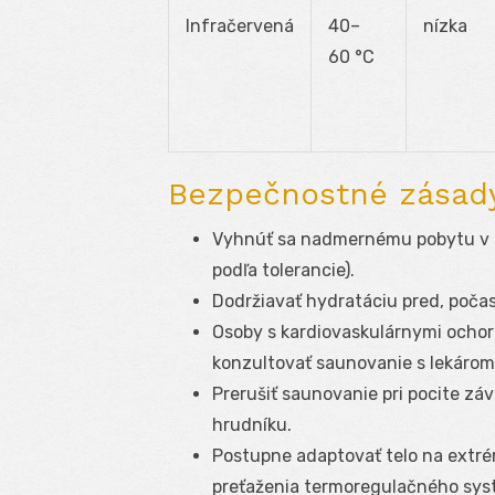
Infračervená
40–
nízka
60 °C
Bezpečnostné zásad
Vyhnúť sa nadmernému pobytu v s
podľa tolerancie).
Dodržiavať hydratáciu pred, počas
Osoby s kardiovaskulárnymi ochor
konzultovať saunovanie s lekárom
Prerušiť saunovanie pri pocite zá
hrudníku.
Postupne adaptovať telo na extrém
preťaženia termoregulačného sys