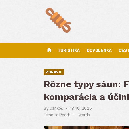
Skip
to
content
home
TURISTIKA
DOVOLENKA
CES
ZDRAVIE
Rôzne typy sáun: F
komparácia a účin
By
Jankoš
Posted
19. 10. 2025
on
Time to Read:
-
words