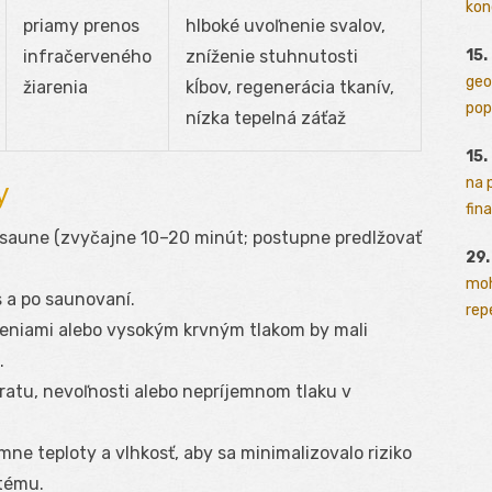
kon
priamy prenos
hlboké uvoľnenie svalov,
15.
infračerveného
zníženie stuhnutosti
geo
žiarenia
kĺbov, regenerácia tkanív,
pop
nízka tepelná záťaž
15.
na 
y
fina
aune (zvyčajne 10–20 minút; postupne predlžovať
29
moh
 a po saunovaní.
rep
eniami alebo vysokým krvným tlakom by mali
.
vratu, nevoľnosti alebo nepríjemnom tlaku v
ne teploty a vlhkosť, aby sa minimalizovalo riziko
tému.