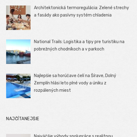
Architektonická termoregulácia: Zelené strechy
a fasády ako pasívny systém chladenia
National Trails: Logistika a tipy pre turistiku na
pobrežných chodníkoch a v parkoch
Najlepšie sa horúčave čelí na Šírave, Dolný
Zemplín hlási leto plné vody a úniku z
rozpálených miest
NAJČÍTANEJŠIE
Najväčšie výhody spolupráce s realitnou