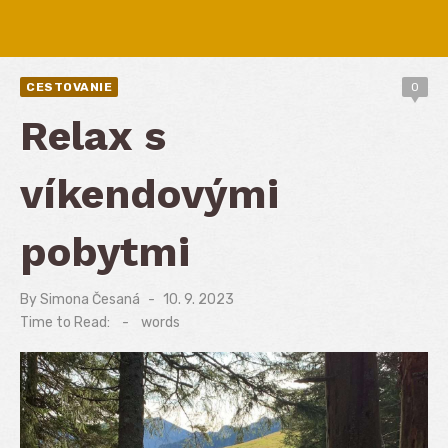
CESTOVANIE
0
Relax s
víkendovými
pobytmi
By
Simona Česaná
Posted
10. 9. 2023
on
Time to Read:
-
words