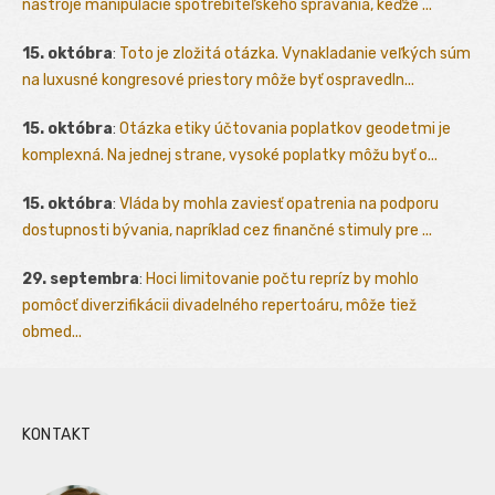
nástroje manipulácie spotrebiteľského správania, keďže ...
15. októbra
:
Toto je zložitá otázka. Vynakladanie veľkých súm
na luxusné kongresové priestory môže byť ospravedln...
15. októbra
:
Otázka etiky účtovania poplatkov geodetmi je
komplexná. Na jednej strane, vysoké poplatky môžu byť o...
15. októbra
:
Vláda by mohla zaviesť opatrenia na podporu
dostupnosti bývania, napríklad cez finančné stimuly pre ...
29. septembra
:
Hoci limitovanie počtu repríz by mohlo
pomôcť diverzifikácii divadelného repertoáru, môže tiež
obmed...
KONTAKT