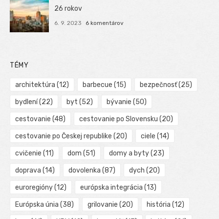
26 rokov
6. 9. 2023
6 komentárov
TÉMY
architektúra
(12)
barbecue
(15)
bezpečnosť
(25)
bydlení
(22)
byt
(52)
bývanie
(50)
cestovanie
(48)
cestovanie po Slovensku
(20)
cestovanie po Českej republike
(20)
ciele
(14)
cvičenie
(11)
dom
(51)
domy a byty
(23)
doprava
(14)
dovolenka
(87)
dych
(20)
euroregióny
(12)
európska integrácia
(13)
Európska únia
(38)
grilovanie
(20)
história
(12)