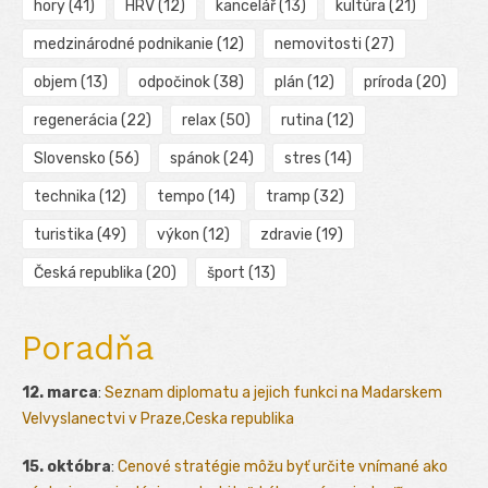
hory
(41)
HRV
(12)
kancelář
(13)
kultúra
(21)
medzinárodné podnikanie
(12)
nemovitosti
(27)
objem
(13)
odpočinok
(38)
plán
(12)
príroda
(20)
regenerácia
(22)
relax
(50)
rutina
(12)
Slovensko
(56)
spánok
(24)
stres
(14)
technika
(12)
tempo
(14)
tramp
(32)
turistika
(49)
výkon
(12)
zdravie
(19)
Česká republika
(20)
šport
(13)
Poradňa
12. marca
:
Seznam diplomatu a jejich funkci na Madarskem
Velvyslanectvi v Praze,Ceska republika
15. októbra
:
Cenové stratégie môžu byť určite vnímané ako