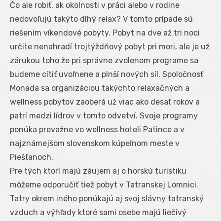
Čo ale robiť, ak okolnosti v práci alebo v rodine
nedovoľujú takýto dlhý relax? V tomto prípade sú
riešením víkendové pobyty. Pobyt na dve až tri noci
určite nenahradí trojtýždňový pobyt pri mori, ale je už
zárukou toho že pri správne zvolenom programe sa
budeme cítiť uvoľnene a plnší nových síl. Spoločnosť
Monada sa organizáciou takýchto relaxačných a
wellness pobytov zaoberá už viac ako desať rokov a
patrí medzi lídrov v tomto odvetví. Svoje programy
ponúka prevažne vo wellness hoteli Patince a v
najznámejšom slovenskom kúpeľnom meste v
Piešťanoch.
Pre tých ktorí majú záujem aj o horskú turistiku
môžeme odporučiť tiež pobyt v Tatranskej Lomnici.
Tatry okrem iného ponúkajú aj svoj slávny tatranský
vzduch a výhľady ktoré sami osebe majú liečivý