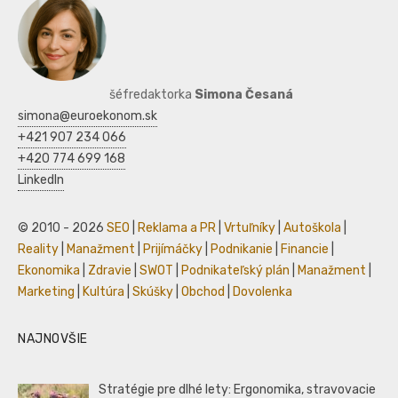
šéfredaktorka
Simona Česaná
simona@euroekonom.sk
+421 907 234 066
+420 774 699 168
LinkedIn
© 2010 - 2026
SEO
|
Reklama a PR
|
Vrtuľníky
|
Autoškola
|
Reality
|
Manažment
|
Prijímáčky
|
Podnikanie
|
Financie
|
Ekonomika
|
Zdravie
|
SWOT
|
Podnikateľský plán
|
Manažment
|
Marketing
|
Kultúra
|
Skúšky
|
Obchod
|
Dovolenka
NAJNOVŠIE
Stratégie pre dlhé lety: Ergonomika, stravovacie