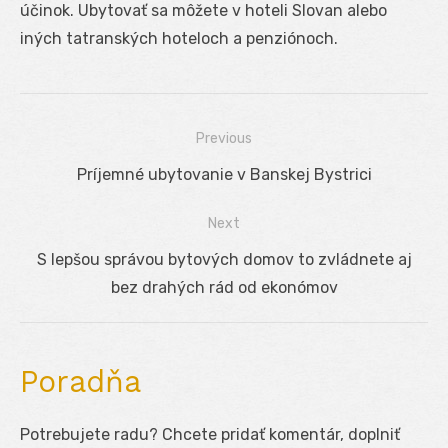
účinok. Ubytovať sa môžete v hoteli Slovan alebo
iných tatranských hoteloch a penziónoch.
Previous
Navigácia
Previous
Príjemné ubytovanie v Banskej Bystrici
v
post:
Next
článku
Next
S lepšou správou bytových domov to zvládnete aj
post:
bez drahých rád od ekonómov
Poradňa
Potrebujete radu? Chcete pridať komentár, doplniť