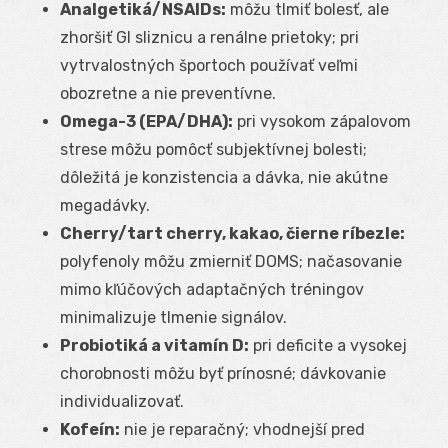
Analgetiká/NSAIDs:
môžu tlmiť bolesť, ale
zhoršiť GI sliznicu a renálne prietoky; pri
vytrvalostných športoch používať veľmi
obozretne a nie preventívne.
Omega-3 (EPA/DHA):
pri vysokom zápalovom
strese môžu pomôcť subjektívnej bolesti;
dôležitá je konzistencia a dávka, nie akútne
megadávky.
Cherry/tart cherry, kakao, čierne ríbezle:
polyfenoly môžu zmierniť DOMS; načasovanie
mimo kľúčových adaptačných tréningov
minimalizuje tlmenie signálov.
Probiotiká a vitamín D:
pri deficite a vysokej
chorobnosti môžu byť prínosné; dávkovanie
individualizovať.
Kofeín:
nie je reparačný; vhodnejší pred