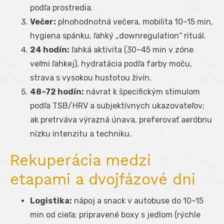
podľa prostredia.
Večer:
plnohodnotná večera, mobilita 10–15 min,
hygiena spánku, ľahký „downregulation“ rituál.
24 hodín:
ľahká aktivita (30–45 min v zóne
veľmi ľahkej), hydratácia podľa farby moču,
strava s vysokou hustotou živín.
48–72 hodín:
návrat k špecifickým stimulom
podľa TSB/HRV a subjektívnych ukazovateľov;
ak pretrváva výrazná únava, preferovať aeróbnu
nízku intenzitu a techniku.
Rekuperácia medzi
etapami a dvojfázové dni
Logistika:
nápoj a snack v autobuse do 10–15
min od cieľa; pripravené boxy s jedlom (rýchle