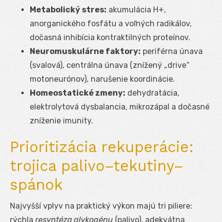
Metabolický stres:
akumulácia H
+
,
anorganického fosfátu a voľných radikálov,
dočasná inhibícia kontraktilných proteínov.
Neuromuskulárne faktory:
periférna únava
(svalová), centrálna únava (znížený „drive“
motoneurónov), narušenie koordinácie.
Homeostatické zmeny:
dehydratácia,
elektrolytová dysbalancia, mikrozápal a dočasné
zníženie imunity.
Prioritizácia rekuperácie:
trojica palivo–tekutiny–
spánok
Najvyšší vplyv na praktický výkon majú tri piliere:
rýchla
resyntéza glykogénu
(palivo), adekvátna