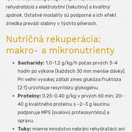
rehydratácia s elektrolytmi
(tekutiny) a
kvalitný
spánok
. Ostatné modality sú podporné a ich efekt
zriedka preváži slabiny v týchto pilieroch.
Nutričná rekuperácia:
makro- a mikronutrienty
Sacharidy:
1.0–1.2 g/kg/h počas prvých 3–4
hodín po výkone (každých 30 min menšie dávky).
Pri veľmi vysokej záťaži zmes glukóza:fruktóza
(2:1) urýchľuje resyntézu glykogénu.
Proteíny:
0.25–0.40 g/kg v prvých 60 min; 20–
40 g kvalitného proteínu s ~2–3 g leucínu
podporuje MPS (svalovú proteosyntézu) a
opravu.
Tuky:
mierne množstvo nebráni rehydratácii ani