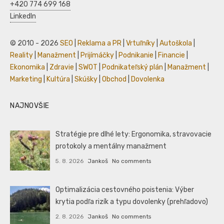
+420 774 699 168
LinkedIn
© 2010 - 2026
SEO
|
Reklama a PR
|
Vrtuľníky
|
Autoškola
|
Reality
|
Manažment
|
Prijímáčky
|
Podnikanie
|
Financie
|
Ekonomika
|
Zdravie
|
SWOT
|
Podnikateľský plán
|
Manažment
|
Marketing
|
Kultúra
|
Skúšky
|
Obchod
|
Dovolenka
NAJNOVŠIE
Stratégie pre dlhé lety: Ergonomika, stravovacie
protokoly a mentálny manažment
5. 8. 2026
Jankoš
No comments
Optimalizácia cestovného poistenia: Výber
krytia podľa rizík a typu dovolenky (prehľadovo)
2. 8. 2026
Jankoš
No comments