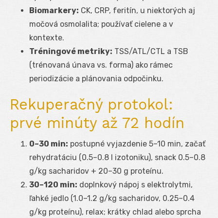
Biomarkery:
CK, CRP, feritín, u niektorých aj
močová osmolalita; používať cielene a v
kontexte.
Tréningové metriky:
TSS/ATL/CTL a TSB
(trénovaná únava vs. forma) ako rámec
periodizácie a plánovania odpočinku.
Rekuperačný protokol:
prvé minúty až 72 hodín
0–30 min:
postupné vyjazdenie 5–10 min, začať
rehydratáciu (0.5–0.8 l izotoniku), snack 0.5–0.8
g/kg sacharidov + 20–30 g proteínu.
30–120 min:
doplnkový nápoj s elektrolytmi,
ľahké jedlo (1.0–1.2 g/kg sacharidov, 0.25–0.4
g/kg proteínu), relax; krátky chlad alebo sprcha