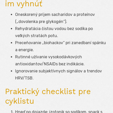
im vyhnúť
Oneskorený príjem sacharidov a proteínov
(„dovolenka pre glykogén“).
Rehydratácia čistou vodou bez sodíka po
veľkých stratách potu.
Preceňovanie „biohackov“ pri zanedbaní spánku
a energie.
Rutinné užívanie vysokodávkových
antioxidantov/NSAIDs bez indikácie.
Ignorovanie subjektívnych signálov a trendov
HRV/TSB.
Praktický checklist pre
cyklistu
Hneď po dojazde: izotonik so sodíkom, snack s