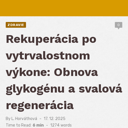
ZDRAVIE
0
Rekuperácia po
vytrvalostnom
výkone: Obnova
glykogénu a svalová
regenerácia
By
L. Horváthová
Posted
17. 12. 2025
on
Time to Read:
6 min
-
1274
words