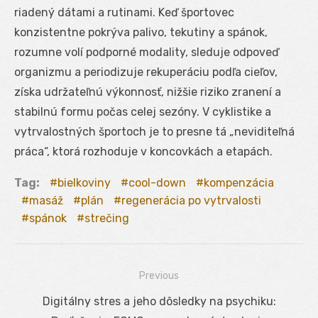
riadený dátami a rutinami. Keď športovec
konzistentne pokrýva palivo, tekutiny a spánok,
rozumne volí podporné modality, sleduje odpoveď
organizmu a periodizuje rekuperáciu podľa cieľov,
získa udržateľnú výkonnosť, nižšie riziko zranení a
stabilnú formu počas celej sezóny. V cyklistike a
vytrvalostných športoch je to presne tá „neviditeľná
práca“, ktorá rozhoduje v koncovkách a etapách.
Tag:
bielkoviny
cool-down
kompenzácia
masáž
plán
regenerácia po vytrvalosti
spánok
strečing
Previous
Navigácia
Previous
Digitálny stres a jeho dôsledky na psychiku: