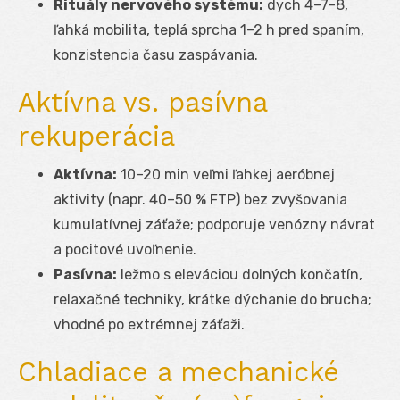
Rituály nervového systému:
dych 4–7–8,
ľahká mobilita, teplá sprcha 1–2 h pred spaním,
konzistencia času zaspávania.
Aktívna vs. pasívna
rekuperácia
Aktívna:
10–20 min veľmi ľahkej aeróbnej
aktivity (napr. 40–50 % FTP) bez zvyšovania
kumulatívnej záťaže; podporuje venózny návrat
a pocitové uvoľnenie.
Pasívna:
ležmo s eleváciou dolných končatín,
relaxačné techniky, krátke dýchanie do brucha;
vhodné po extrémnej záťaži.
Chladiace a mechanické