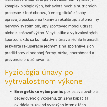
komplex biologických, behaviorálnych a nutričných
procesov, ktoré obnovujú energetické zásoby,
opravujú poškodenia tkanív a rekalibrujú autonómny
nervový systém tak, aby športovec mohol udržať
alebo zlepšovať výkon. V cyklistike a vytrvalostných
športoch, kde sa kumulatívna únava rýchlo hromadí,
je kvalita rekuperácie jedným z najspoľahlivejších
prediktorov dlhodobej formy, nízkej chorobnosti a
prevencie pretrénovania.
Fyziológia únavy po
vytrvalostnom výkone
Energetické vyčerpanie:
pokles svalového a
pečeňového glykogénu, znížená kapacita
oxidácie tukov pri vysokých intenzitách.