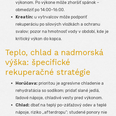
výkonom. Po výkone môže zhoršiť spánok –
obmedziť po 14:00–16:00.
Kreatín:
u vytrvalcov môže podporiť
rekuperáciu po silových vložkách a ochranu
svalov; pozor na hmotnosť vody v období, kde je
kritický výkon do kopca.
Teplo, chlad a nadmorská
výška: špecifické
rekuperačné stratégie
Horúčava:
prioritou je agresívne chladenie a
rehydratácia so sodíkom; pridať slané jedlá,
ľadové nápoje, chladivé vesty pred výkonom.
Chlad:
dbať na teplý po-záťažový odev a teplé
nápoje, riziko „afterdropu“; studené ponory nie