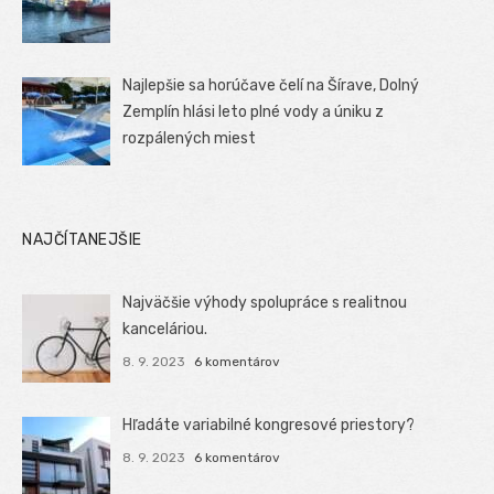
Najlepšie sa horúčave čelí na Šírave, Dolný
Zemplín hlási leto plné vody a úniku z
rozpálených miest
NAJČÍTANEJŠIE
Najväčšie výhody spolupráce s realitnou
kanceláriou.
8. 9. 2023
6 komentárov
Hľadáte variabilné kongresové priestory?
8. 9. 2023
6 komentárov