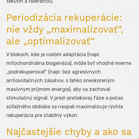
tekutín a toleranciu.
Periodizácia rekuperácie:
nie vždy „maximalizovať“,
ale „optimalizovať“
V blokoch, kde je cieľom adaptácia (napr.
mitochondriálna biogenéza), môže byť vhodné mierne
„podrekuperovať“ (napr. bez agresívnych
antioxidačných zásahov, s ľahko oneskoreným
masívnym príjmom energie), aby sa zachoval
stimulačný signál. V pred-pretekovej fáze a počas
súťažného obdobia sa naopak maximalizuje rýchla
rekuperácia pre stabilný výkon.
Najčastejšie chyby a ako sa