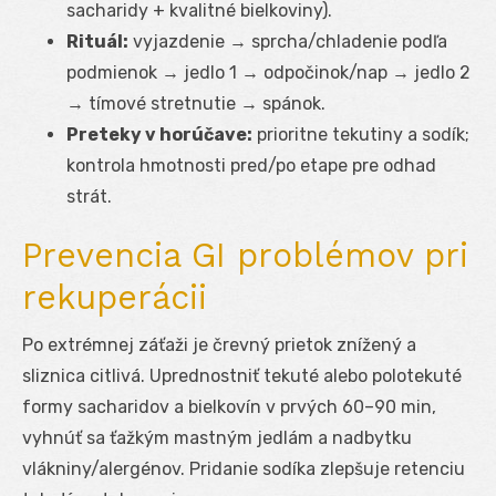
sacharidy + kvalitné bielkoviny).
Rituál:
vyjazdenie → sprcha/chladenie podľa
podmienok → jedlo 1 → odpočinok/nap → jedlo 2
→ tímové stretnutie → spánok.
Preteky v horúčave:
prioritne tekutiny a sodík;
kontrola hmotnosti pred/po etape pre odhad
strát.
Prevencia GI problémov pri
rekuperácii
Po extrémnej záťaži je črevný prietok znížený a
sliznica citlivá. Uprednostniť tekuté alebo polotekuté
formy sacharidov a bielkovín v prvých 60–90 min,
vyhnúť sa ťažkým mastným jedlám a nadbytku
vlákniny/alergénov. Pridanie sodíka zlepšuje retenciu