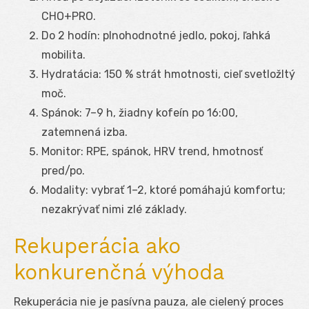
CHO+PRO.
Do 2 hodín: plnohodnotné jedlo, pokoj, ľahká
mobilita.
Hydratácia: 150 % strát hmotnosti, cieľ svetložltý
moč.
Spánok: 7–9 h, žiadny kofeín po 16:00,
zatemnená izba.
Monitor: RPE, spánok, HRV trend, hmotnosť
pred/po.
Modality: vybrať 1–2, ktoré pomáhajú komfortu;
nezakrývať nimi zlé základy.
Rekuperácia ako
konkurenčná výhoda
Rekuperácia nie je pasívna pauza, ale cielený proces