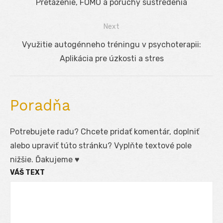
v
post:
Preťaženie, FOMO a poruchy sústredenia
článku
Next
Next
Využitie autogénneho tréningu v psychoterapii:
post:
Aplikácia pre úzkosti a stres
Poradňa
Potrebujete radu? Chcete pridať komentár, doplniť
alebo upraviť túto stránku? Vyplňte textové pole
nižšie. Ďakujeme ♥
VÁŠ TEXT