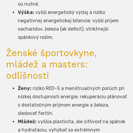
sú nutné.
Výška:
vyšší energetický výdaj a riziko
negatívnej energetickej bilancie; vyšší príjem
sacharidov, železa (ak deficit), striktnejší
spánkový režim.
Ženské športovkyne,
mládež a masters:
odlišnosti
Ženy:
riziko RED-S a menštruačných porúch pri
nízkej dostupnosti energie; rekuperáciu plánovať
s dostatočným príjmom energie a železa,
sledovať feritín.
Mládež:
vyššia plasticita, ale citlivosť na spánok
a hydratáciu; vyhýbať sa extrémnym