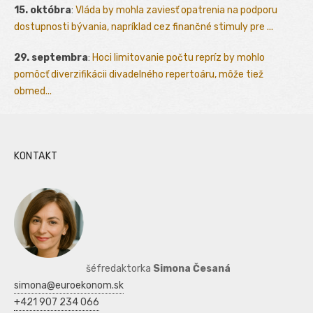
15. októbra
:
Vláda by mohla zaviesť opatrenia na podporu
dostupnosti bývania, napríklad cez finančné stimuly pre ...
29. septembra
:
Hoci limitovanie počtu repríz by mohlo
pomôcť diverzifikácii divadelného repertoáru, môže tiež
obmed...
KONTAKT
šéfredaktorka
Simona Česaná
simona@euroekonom.sk
+421 907 234 066