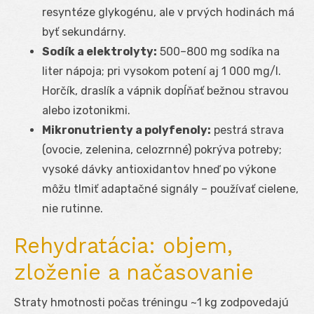
resyntéze glykogénu, ale v prvých hodinách má
byť sekundárny.
Sodík a elektrolyty:
500–800 mg sodíka na
liter nápoja; pri vysokom potení aj 1 000 mg/l.
Horčík, draslík a vápnik dopĺňať bežnou stravou
alebo izotonikmi.
Mikronutrienty a polyfenoly:
pestrá strava
(ovocie, zelenina, celozrnné) pokrýva potreby;
vysoké dávky antioxidantov hneď po výkone
môžu tlmiť adaptačné signály – používať cielene,
nie rutinne.
Rehydratácia: objem,
zloženie a načasovanie
Straty hmotnosti počas tréningu ~1 kg zodpovedajú