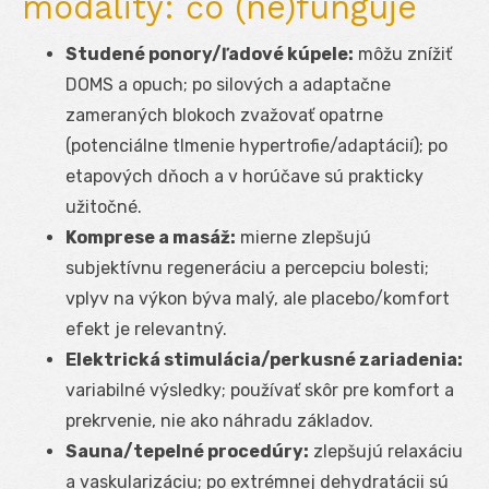
modality: čo (ne)funguje
Studené ponory/ľadové kúpele:
môžu znížiť
DOMS a opuch; po silových a adaptačne
zameraných blokoch zvažovať opatrne
(potenciálne tlmenie hypertrofie/adaptácií); po
etapových dňoch a v horúčave sú prakticky
užitočné.
Komprese a masáž:
mierne zlepšujú
subjektívnu regeneráciu a percepciu bolesti;
vplyv na výkon býva malý, ale placebo/komfort
efekt je relevantný.
Elektrická stimulácia/perkusné zariadenia:
variabilné výsledky; používať skôr pre komfort a
prekrvenie, nie ako náhradu základov.
Sauna/tepelné procedúry:
zlepšujú relaxáciu
a vaskularizáciu; po extrémnej dehydratácii sú