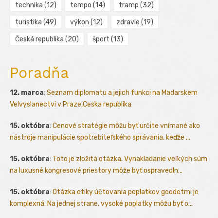
technika
(12)
tempo
(14)
tramp
(32)
turistika
(49)
výkon
(12)
zdravie
(19)
Česká republika
(20)
šport
(13)
Poradňa
12. marca
:
Seznam diplomatu a jejich funkci na Madarskem
Velvyslanectvi v Praze,Ceska republika
15. októbra
:
Cenové stratégie môžu byť určite vnímané ako
nástroje manipulácie spotrebiteľského správania, keďže ...
15. októbra
:
Toto je zložitá otázka. Vynakladanie veľkých súm
na luxusné kongresové priestory môže byť ospravedln...
15. októbra
:
Otázka etiky účtovania poplatkov geodetmi je
komplexná. Na jednej strane, vysoké poplatky môžu byť o...