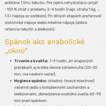
približne 1 litru tekutín. Pre úplnú rehydratáciu prijať
~150 % strát v priebehu 2–4 hodín (napr. strata 1 kg →
1.5 l nápoja so sodíkom). Pri dlhých etapách preferovať
izotonické nápoje alebo mliečne nápoje (dobrá
retencia tekutín a bielkovín).
Spánok ako anabolické
„okno“
Trvanie a kvalita:
7–9 hodín, pri etapových
pretekoch aj krátke denné zdriemnutie (20–30
min, nie neskoro večer).
Hygiena spánku:
chladná, tmavá miestnosť;
večerné jedlo s komplexnými sacharidmi a
bielkovinami; obmedzenie modrého svetla 60–90
min pred spánkom.