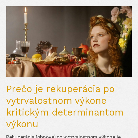
Prečo je rekuperácia po
vytrvalostnom výkone
kritickým determinantom
výkonu
Rekuperácia (obnova) po vytrvalostnom výkone je