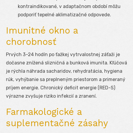
kontraindikované, v adaptačnom období môžu
podporiť tepelné aklimatizačné odpovede.
Imunitné okno a
chorobnosť
Prvých 3–24 hodín po ťažkej vytrvalostnej záťaži je
dočasne znížená slizničná a bunková imunita. Kľúčová
je rýchla náhrada sacharidov, rehydratácia, hygiena
rúk, vyhýbanie sa preplneným priestorom a primeraný
príjem energie. Chronický deficit energie (RED-S)
výrazne zvyšuje riziko infekcií a zranení.
Farmakologické a
suplementačné zásahy