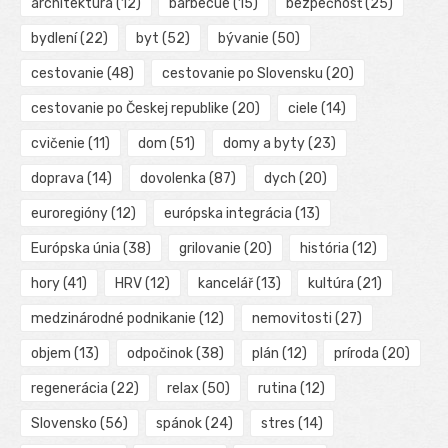
architektúra
(12)
barbecue
(15)
bezpečnosť
(25)
bydlení
(22)
byt
(52)
bývanie
(50)
cestovanie
(48)
cestovanie po Slovensku
(20)
cestovanie po Českej republike
(20)
ciele
(14)
cvičenie
(11)
dom
(51)
domy a byty
(23)
doprava
(14)
dovolenka
(87)
dych
(20)
euroregióny
(12)
európska integrácia
(13)
Európska únia
(38)
grilovanie
(20)
história
(12)
hory
(41)
HRV
(12)
kancelář
(13)
kultúra
(21)
medzinárodné podnikanie
(12)
nemovitosti
(27)
objem
(13)
odpočinok
(38)
plán
(12)
príroda
(20)
regenerácia
(22)
relax
(50)
rutina
(12)
Slovensko
(56)
spánok
(24)
stres
(14)