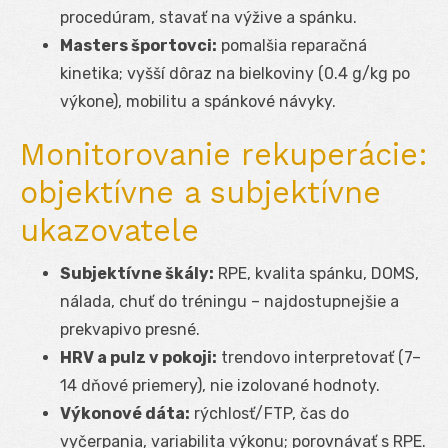
procedúram, stavať na výžive a spánku.
Masters športovci:
pomalšia reparačná
kinetika; vyšší dôraz na bielkoviny (0.4 g/kg po
výkone), mobilitu a spánkové návyky.
Monitorovanie rekuperácie:
objektívne a subjektívne
ukazovatele
Subjektívne škály:
RPE, kvalita spánku, DOMS,
nálada, chuť do tréningu – najdostupnejšie a
prekvapivo presné.
HRV a pulz v pokoji:
trendovo interpretovať (7–
14 dňové priemery), nie izolované hodnoty.
Výkonové dáta:
rýchlosť/FTP, čas do
vyčerpania, variabilita výkonu; porovnávať s RPE.