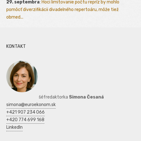
29. septembra
:
Hoci limitovanie počtu repríz by mohlo
pomôcť diverzifikácii divadelného repertoáru, môže tiež
obmed...
KONTAKT
šéfredaktorka
Simona Česaná
simona@euroekonom.sk
+421 907 234 066
+420 774 699 168
LinkedIn