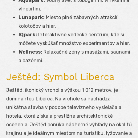
Aquapark:
Vodný svet s toboganmi, vírivkami a
vlnobitím.
Lunapark:
Miesto plné zábavných atrakcií,
kolotočov a hier.
IQpark:
Interaktívne vedecké centrum, kde si
môžete vyskúšať množstvo experimentov a hier.
Wellness:
Relaxačné zóny s masážami, saunami
a bazénmi.
Ještěd: Symbol Liberca
Ještěd, ikonický vrchol s výškou 1 012 metrov, je
dominantou Liberca. Na vrchole sa nachádza
unikátna stavba v podobe televízneho vysielača a
hotela, ktorá získala prestížne architektonické
ocenenia. Ještěd ponúka nádherné výhľady na okolitú
krajinu a je ideálnym miestom na turistiku, lyžovanie a