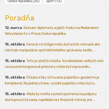
Česká republika
(20)
šport
(13)
Poradňa
12. marca
:
Seznam diplomatu a jejich funkci na Madarskem
Velvyslanectvi v Praze,Ceska republika
15. októbra
:
Cenové stratégie môžu byť určite vnímané ako
nástroje manipulácie spotrebiteľského správania, keďže ...
15. októbra
:
Toto je zložitá otázka. Vynakladanie veľkých súm
na luxusné kongresové priestory môže byť ospravedln...
15. októbra
:
Otázka etiky účtovania poplatkov geodetmi je
komplexná. Na jednej strane, vysoké poplatky môžu byť o...
15. októbra
:
Vláda by mohla zaviesť opatrenia na podporu
dostupnosti bývania, napríklad cez finančné stimuly pre ...