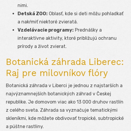
nimi.
Detská ZOO:
Oblasť, kde si deti môžu pohladkať
a nakŕmiť niektoré zvieratá.
Vzdelávacie programy:
Prednášky a
interaktívne aktivity, ktoré približujú ochranu
prírody a život zvierat.
Botanická záhrada Liberec:
Raj pre milovníkov flóry
Botanická záhrada v Liberci je jednou z najstarších a
najvýznamnejších botanických záhrad v Českej
republike. Je domovom viac ako 13 000 druhov rastlín
z celého sveta. Záhrada sa vyznačuje tematickými
skleníkmi, kde môžete obdivovať tropické, subtropické
a púštne rastliny.