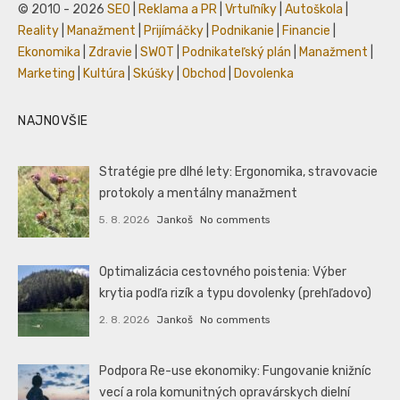
© 2010 - 2026
SEO
|
Reklama a PR
|
Vrtuľníky
|
Autoškola
|
Reality
|
Manažment
|
Prijímáčky
|
Podnikanie
|
Financie
|
Ekonomika
|
Zdravie
|
SWOT
|
Podnikateľský plán
|
Manažment
|
Marketing
|
Kultúra
|
Skúšky
|
Obchod
|
Dovolenka
NAJNOVŠIE
Stratégie pre dlhé lety: Ergonomika, stravovacie
protokoly a mentálny manažment
5. 8. 2026
Jankoš
No comments
Optimalizácia cestovného poistenia: Výber
krytia podľa rizík a typu dovolenky (prehľadovo)
2. 8. 2026
Jankoš
No comments
Podpora Re-use ekonomiky: Fungovanie knižníc
vecí a rola komunitných opravárskych dielní