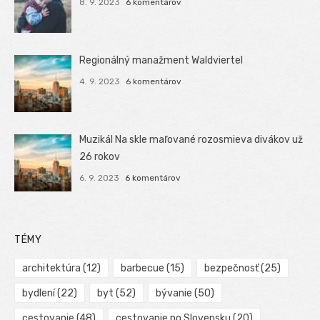
8. 9. 2023
6 komentárov
Regionálný manažment Waldviertel
4. 9. 2023
6 komentárov
Muzikál Na skle maľované rozosmieva divákov už
26 rokov
6. 9. 2023
6 komentárov
TÉMY
architektúra
(12)
barbecue
(15)
bezpečnosť
(25)
bydlení
(22)
byt
(52)
bývanie
(50)
cestovanie
(48)
cestovanie po Slovensku
(20)