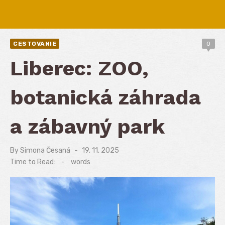
CESTOVANIE
0
Liberec: ZOO,
botanická záhrada
a zábavný park
By
Simona Česaná
Posted
19. 11. 2025
on
Time to Read:
-
words