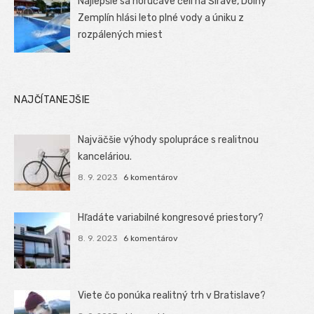
Najlepšie sa horúčave čelí na Šírave, Dolný
Zemplín hlási leto plné vody a úniku z
rozpálených miest
NAJČÍTANEJŠIE
Najväčšie výhody spolupráce s realitnou
kanceláriou.
8. 9. 2023
6 komentárov
Hľadáte variabilné kongresové priestory?
8. 9. 2023
6 komentárov
Viete čo ponúka realitný trh v Bratislave?