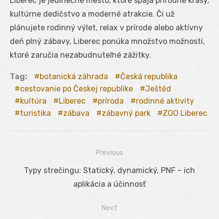
Liberec je jedinečné mesto, ktoré spája prírodné krásy,
kultúrne dedičstvo a moderné atrakcie. Či už
plánujete rodinný výlet, relax v prírode alebo aktívny
deň plný zábavy, Liberec ponúka množstvo možností,
ktoré zaručia nezabudnuteľné zážitky.
Tag:
botanická záhrada
Česká republika
cestovanie po Českej republike
Ještěd
kultúra
Liberec
príroda
rodinné aktivity
turistika
zábava
zábavný park
ZOO Liberec
Previous
Navigácia
Previous
Typy strečingu: Statický, dynamický, PNF – ich
v
post:
aplikácia a účinnosť
článku
Next