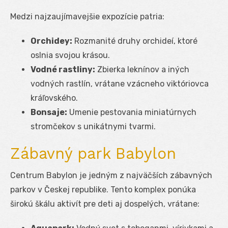
Medzi najzaujímavejšie expozície patria:
Orchidey:
Rozmanité druhy orchideí, ktoré
oslnia svojou krásou.
Vodné rastliny:
Zbierka leknínov a iných
vodných rastlín, vrátane vzácneho viktóriovca
kráľovského.
Bonsaje:
Umenie pestovania miniatúrnych
stromčekov s unikátnymi tvarmi.
Zábavný park Babylon
Centrum Babylon je jedným z najväčších zábavných
parkov v Českej republike. Tento komplex ponúka
širokú škálu aktivít pre deti aj dospelých, vrátane: