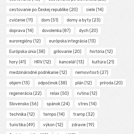
cestovanie po Českej republike
(20)
ciele
(14)
cvičenie
(11)
dom
(51)
domy a byty
(23)
doprava
(14)
dovolenka
(87)
dych
(20)
euroregióny
(12)
európska integrácia
(13)
Európska únia
(38)
grilovanie
(20)
história
(12)
hory
(41)
HRV
(12)
kancelář
(13)
kultúra
(21)
medzinárodné podnikanie
(12)
nemovitosti
(27)
objem
(13)
odpočinok
(38)
plán
(12)
príroda
(20)
regenerácia
(22)
relax
(50)
rutina
(12)
Slovensko
(56)
spánok
(24)
stres
(14)
technika
(12)
tempo
(14)
tramp
(32)
turistika
(49)
výkon
(12)
zdravie
(19)