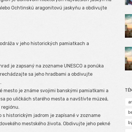
alebo Ochtinskú aragonitovú jaskyňu a obdivujte
 odráža v jeho historických pamiatkach a
 hrad je zapsaný na zozname UNESCO a ponúka
Prechádzajte sa jeho hradbami a obdivujte
.
TÉ
cké mesto je známe svojimi banskými pamiatkami a
 sa po uličkách starého mesta a navštívte múzeá,
a
u regiónu.
b
o s historickým jadrom je zapísané v zozname
b
ovekého mestského života. Obdivujte jeho pekné