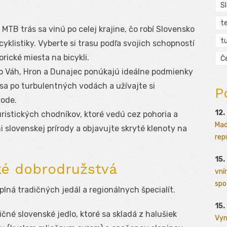
S
t
a MTB trás sa vinú po celej krajine, čo robí Slovensko
tu
klistiky. Vyberte si trasu podľa svojich schopností
orické miesta na bicykli.
Č
ko Váh, Hron a Dunajec ponúkajú ideálne podmienky
 sa po turbulentných vodách a užívajte si
P
rode.
12.
turistických chodníkov, ktoré vedú cez pohoria a
Mad
i slovenskej prírody a objavujte skryté klenoty na
rep
15.
é dobrodružstvá
vní
spo
lná tradičných jedál a regionálnych špecialít.
15.
dičné slovenské jedlo, ktoré sa skladá z halušiek
Vyn