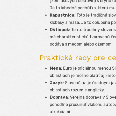
(zemiakových cestovín) s bryndzo
Je to lahodná pochúťka, ktorú mu
Kapustnica
: Toto je tradičná slo
klobásy a mäsa. Je to obľúbená poc
Oštiepok
: Tento tradičný slovens
má charakteristickú tvarovanú for
podáva s medom alebo džemom.
Praktické rady pre c
Mena
: Euro je oficiálnou menou S
oblastiach je možné platiť aj karto
Jazyk
: Slovenčina je úradným ja
oblastiach rozumie anglicky.
Doprava
: Verejná doprava v Slov
pohodlne presunúť vlakom, autob
atrakciami.