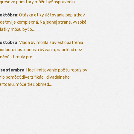
gresové priestory môže byť ospravedln...
 októbra
:
Otázka etiky účtovania poplatkov
detmi je komplexná. Na jednej strane, vysoké
latky môžu byť o...
 októbra
:
Vláda by mohla zaviesť opatrenia
podporu dostupnosti bývania, napríklad cez
nčné stimuly pre ...
. septembra
:
Hoci limitovanie počtu repríz by
lo pomôcť diverzifikácii divadelného
ertoáru, môže tiež obmed...