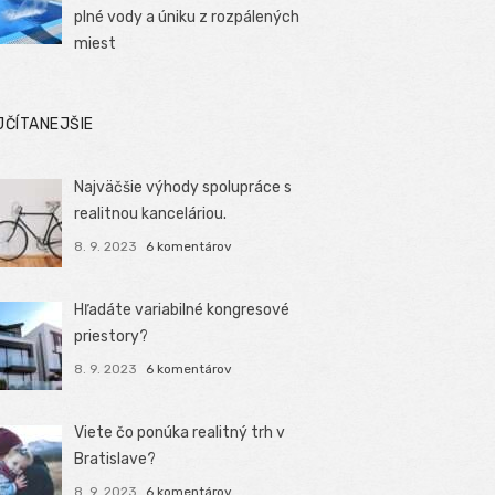
plné vody a úniku z rozpálených
miest
JČÍTANEJŠIE
Najväčšie výhody spolupráce s
realitnou kanceláriou.
8. 9. 2023
6 komentárov
Hľadáte variabilné kongresové
priestory?
8. 9. 2023
6 komentárov
Viete čo ponúka realitný trh v
Bratislave?
8. 9. 2023
6 komentárov