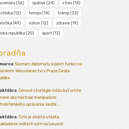
lovensko
(56)
spánok
(24)
stres
(14)
echnika
(12)
tempo
(14)
tramp
(32)
ristika
(49)
výkon
(12)
zdravie
(19)
eská republika
(20)
šport
(13)
oradňa
 marca
:
Seznam diplomatu a jejich funkci na
arskem Velvyslanectvi v Praze,Ceska
ublika
 októbra
:
Cenové stratégie môžu byť určite
mané ako nástroje manipulácie
trebiteľského správania, keďže ...
 októbra
:
Toto je zložitá otázka.
akladanie veľkých súm na luxusné