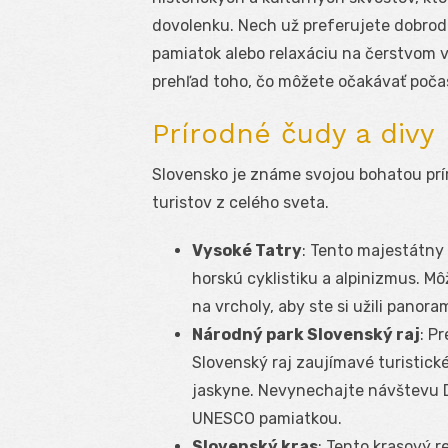
dovolenku. Nech už preferujete dobrodr
pamiatok alebo relaxáciu na čerstvom v
prehľad toho, čo môžete očakávať počas 
Prírodné čudy a divy
Slovensko je známe svojou bohatou prí
turistov z celého sveta.
Vysoké Tatry
: Tento majestátny
horskú cyklistiku a alpinizmus. M
na vrcholy, aby ste si užili panora
Národný park Slovenský raj
: P
Slovenský raj zaujímavé turistick
jaskyne. Nevynechajte návštevu Do
UNESCO pamiatkou.
Slovenský kras
: Tento krasový 