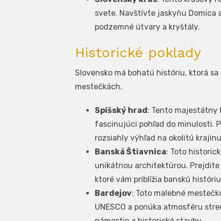
svete. Navštívte jaskyňu Domica 
podzemné útvary a kryštály.
Historické poklady
Slovensko má bohatú históriu, ktorá sa
mestečkách.
Spišský hrad
: Tento majestátny
fascinujúci pohľad do minulosti. 
rozsiahly výhľad na okolitú krajinu
Banská Štiavnica
: Toto histori
unikátnou architektúrou. Prejdite
ktoré vám priblížia banskú históri
Bardejov
: Toto malebné mestečk
UNESCO a ponúka atmosféru stred
námestie a historické stavby.