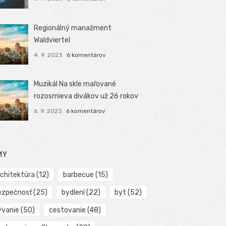
Regionálný manažment
Waldviertel
4. 9. 2023
6 komentárov
Muzikál Na skle maľované
rozosmieva divákov už 26 rokov
6. 9. 2023
6 komentárov
MY
rchitektúra
(12)
barbecue
(15)
ezpečnosť
(25)
bydlení
(22)
byt
(52)
ývanie
(50)
cestovanie
(48)