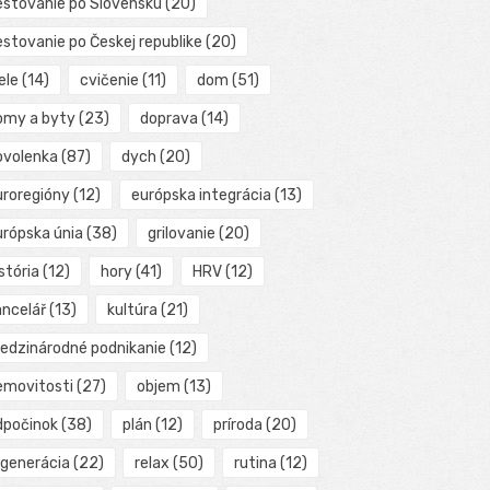
estovanie po Slovensku
(20)
estovanie po Českej republike
(20)
ele
(14)
cvičenie
(11)
dom
(51)
omy a byty
(23)
doprava
(14)
ovolenka
(87)
dych
(20)
uroregióny
(12)
európska integrácia
(13)
urópska únia
(38)
grilovanie
(20)
stória
(12)
hory
(41)
HRV
(12)
ancelář
(13)
kultúra
(21)
edzinárodné podnikanie
(12)
emovitosti
(27)
objem
(13)
dpočinok
(38)
plán
(12)
príroda
(20)
egenerácia
(22)
relax
(50)
rutina
(12)