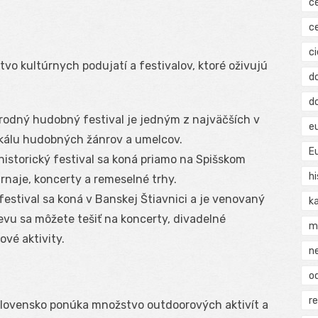
c
c
ci
vo kultúrnych podujatí a festivalov, ktoré oživujú
d
d
rodný hudobný festival je jedným z najväčších v
e
škálu hudobných žánrov a umelcov.
E
 historický festival sa koná priamo na Spišskom
hi
rnaje, koncerty a remeselné trhy.
 festival sa koná v Banskej Štiavnici a je venovaný
k
vu sa môžete tešiť na koncerty, divadelné
m
vé aktivity.
n
o
r
 Slovensko ponúka množstvo outdoorových aktivít a