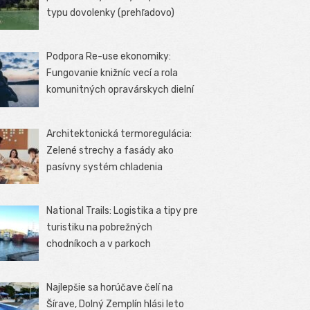
typu dovolenky (prehľadovo)
Podpora Re-use ekonomiky:
Fungovanie knižníc vecí a rola
komunitných opravárskych dielní
Architektonická termoregulácia:
Zelené strechy a fasády ako
pasívny systém chladenia
National Trails: Logistika a tipy pre
turistiku na pobrežných
chodníkoch a v parkoch
Najlepšie sa horúčave čelí na
Šírave, Dolný Zemplín hlási leto