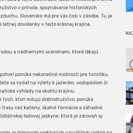
užstvo v prírode, spoznávanie historických
zduchu, Slovensko má pre vás čosi v zásobe. Tu je
letnej dovolenky v tejto krásnej krajine.
NA
rodou a nádhernými scenériami, ktoré lákajú
 pohorí ponúka nekonečné možnosti pre turistiku,
ôžete sa vydať na výlety k jazerám, vodopádom či
matické výhľady na okolitú krajinu.
re tých, ktorí milujú dobrodružstvo, ponúka
é trasy cez kaňony, skalné formácie a záhadné
bšinskej ľadovej jaskyne, ktorá je zároveň aj
región je domovom niektorých najväčších jaskýň na