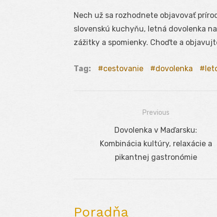
Nech už sa rozhodnete objavovať prírod
slovenskú kuchyňu, letná dovolenka n
zážitky a spomienky. Choďte a objavujte
Tag:
cestovanie
dovolenka
let
Previous
Navigácia
Previous
Dovolenka v Maďarsku:
v
post:
Kombinácia kultúry, relaxácie a
článku
pikantnej gastronómie
Poradňa