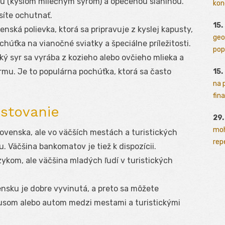
u (kyslom mliečnym syrom) a opečenou slaninou.
kon
síte ochutnať.
15.
venská polievka, ktorá sa pripravuje z kyslej kapusty,
geo
húťka na vianočné sviatky a špeciálne príležitosti.
pop
ký syr sa vyrába z kozieho alebo ovčieho mlieka a
mu. Je to populárna pochúťka, ktorá sa často
15.
na 
fina
estovanie
29
moh
lovenska, ale vo väčších mestách a turistických
rep
u. Väčšina bankomatov je tiež k dispozícii.
zykom, ale väčšina mladých ľudí v turistických
ensku je dobre vyvinutá, a preto sa môžete
usom alebo autom medzi mestami a turistickými