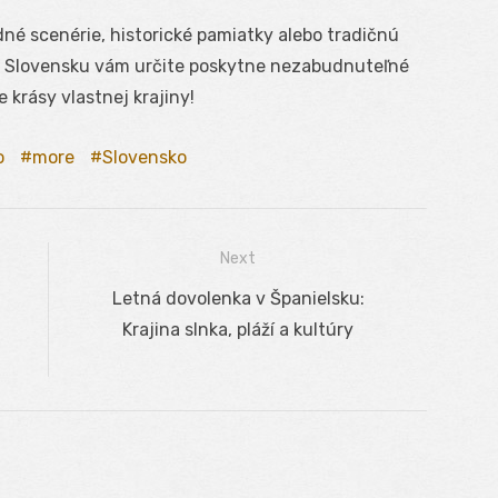
né scenérie, historické pamiatky alebo tradičnú
a Slovensku vám určite poskytne nezabudnuteľné
 krásy vlastnej krajiny!
o
more
Slovensko
Next
Next
Letná dovolenka v Španielsku:
post:
Krajina slnka, pláží a kultúry