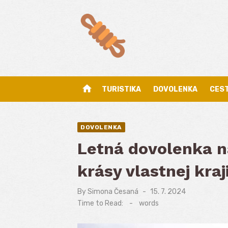
Skip
to
content
home
TURISTIKA
DOVOLENKA
CES
DOVOLENKA
Letná dovolenka n
krásy vlastnej kraj
By
Simona Česaná
Posted
15. 7. 2024
on
Time to Read:
-
words