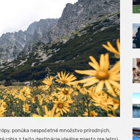
urópy, ponúka nespočetné množstvo prírodných,
ré robia z tejto destinácie ideálne miesto pre letnú