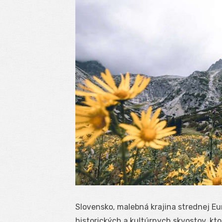
Slovensko, malebná krajina strednej E
historických a kultúrnych skvostov, kto