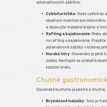
adrenalínových zážitkov.
Cykloturistika
: Siete cyklotrás 
ideálnym miestom pre milovníkov cy
a objavujte malebné krajiny a hist
Rafting a kajakovanie
: Rieky a
na rafting a kajakovanie. Prejdite
adrenalinové zážitky v krásnej prí
Horské túry
: Slovensko je plné 
údolia. Nechajte sa unášať krásam
každom kroku.
Chutné gastronomick
Slovenská kuchyňa je pestrá a chutná, p
Bryndzové halušky
: Toto je tra