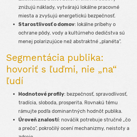
znižujú náklady, vytvárajú lokálne pracovné
miesta a zvyšujú energetickú bezpečnosť.
Starostlivosť o domov
: lokálne príbehy o
ochrane pôdy, vody a kultúrneho dedičstva sú
menej polarizujúce než abstraktné „planéta“.
Segmentácia publika:
hovoriť s ľuďmi, nie „na“
ľudí
Hodnotové profily
: bezpečnosť, spravodlivosť,
tradícia, sloboda, prosperita. Rovnakú tému
rámujte podľa dominantných hodnôt publika.
Úroveň znalostí
: nováčik potrebuje stručné „čo
a prečo“, pokročilý ocení mechanizmy, neistoty a
zdroje.