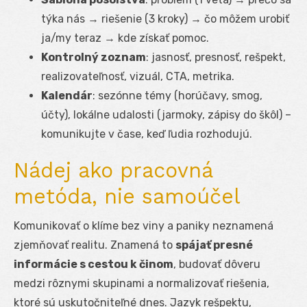
týka nás → riešenie (3 kroky) → čo môžem urobiť
ja/my teraz → kde získať pomoc.
Kontrolný zoznam
: jasnosť, presnosť, rešpekt,
realizovateľnosť, vizuál, CTA, metrika.
Kalendár
: sezónne témy (horúčavy, smog,
účty), lokálne udalosti (jarmoky, zápisy do škôl) –
komunikujte v čase, keď ľudia rozhodujú.
Nádej ako pracovná
metóda, nie samoúčel
Komunikovať o klíme bez viny a paniky neznamená
zjemňovať realitu. Znamená to
spájať presné
informácie s cestou k činom
, budovať dôveru
medzi rôznymi skupinami a normalizovať riešenia,
ktoré sú uskutočniteľné dnes. Jazyk rešpektu,