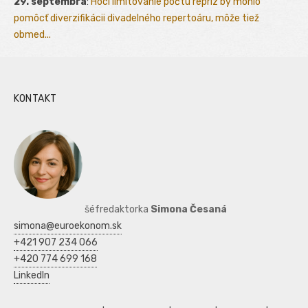
29. septembra
:
Hoci limitovanie počtu repríz by mohlo
pomôcť diverzifikácii divadelného repertoáru, môže tiež
obmed...
KONTAKT
šéfredaktorka
Simona Česaná
simona@euroekonom.sk
+421 907 234 066
+420 774 699 168
LinkedIn