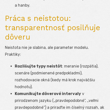
a hanby.
Práca s neistotou:
transparentnosť posilňuje
dôveru
Neistota nie je slabina, ale parameter modelu.
Praktiky:
Rozlišujte typy neistôt
: meranie (rozpätia),
scenáre (podmienené predpokladmi),
rozhodovacie okná (kedy má krok najväčšiu
hodnotu).
Komunikujte dôverové intervaly
v
prirodzenom jazyku („pravdepodobné“, „veľmi
pravdepodobné“) a priraďte im číselný rozsah, ak