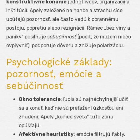
konštruktívne konanie
jednotlivcov, organizácií a
inštitúcií. Apely založené na hanbe a strachu síce
upútajú pozornosť, ale často vedú k obrannému
postoju, popretiu alebo rezignácii. Rámec „bez viny a
paniky“ posilňuje
sebúčinnosť
(pocit, že môžem niečo
ovplyvniť), podporuje dôveru a znižuje polarizáciu.
Psychologické základy:
pozornosť, emócie a
sebúčinnosť
Okno tolerancie
: ľudia sú najnáchylnejší učiť
sa a konať, keď nie sú preťažení úzkosťou ani
znudení. Apely „koniec sveta“ túto zónu
opúšťajú.
Afektívne heuristiky
: emócie filtrujú fakty.