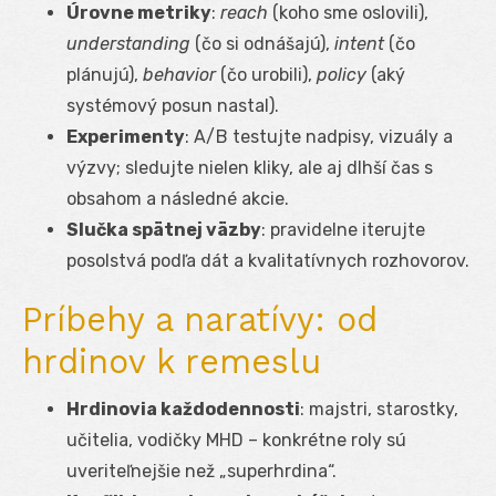
Úrovne metriky
:
reach
(koho sme oslovili),
understanding
(čo si odnášajú),
intent
(čo
plánujú),
behavior
(čo urobili),
policy
(aký
systémový posun nastal).
Experimenty
: A/B testujte nadpisy, vizuály a
výzvy; sledujte nielen kliky, ale aj dlhší čas s
obsahom a následné akcie.
Slučka spätnej väzby
: pravidelne iterujte
posolstvá podľa dát a kvalitatívnych rozhovorov.
Príbehy a naratívy: od
hrdinov k remeslu
Hrdinovia každodennosti
: majstri, starostky,
učitelia, vodičky MHD – konkrétne roly sú
uveriteľnejšie než „superhrdina“.