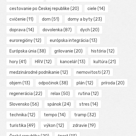
cestovanie po Českej republike
(20)
ciele
(14)
cvičenie
(11)
dom
(51)
domy a byty
(23)
doprava
(14)
dovolenka
(87)
dych
(20)
euroregióny
(12)
európska integrácia
(13)
Európska únia
(38)
grilovanie
(20)
história
(12)
hory
(41)
HRV
(12)
kancelář
(13)
kultúra
(21)
medzinárodné podnikanie
(12)
nemovitosti
(27)
objem
(13)
odpočinok
(38)
plán
(12)
príroda
(20)
regenerácia
(22)
relax
(50)
rutina
(12)
Slovensko
(56)
spánok
(24)
stres
(14)
technika
(12)
tempo
(14)
tramp
(32)
turistika
(49)
výkon
(12)
zdravie
(19)