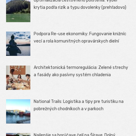
Optimalizácia cestovného poistenia: Výber
krytia podľa rizík a typu dovolenky (prehľadovo)
Podpora Re-use ekonomiky: Fungovanie knižníc
vecí a rola komunitných opravárskych dielní
Architektonická termoregulácia: Zelené strechy
a fasády ako pasívny systém chladenia
National Trails: Logistika a tipy pre turistiku na
pobrežných chodníkoch a v parkoch
Najlepšie sa horúčave čelí na Šírave, Dolný