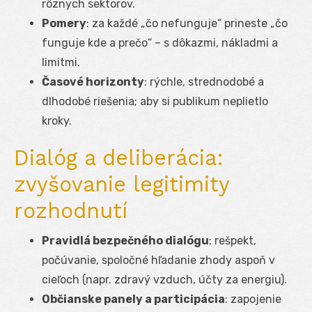
rôznych sektorov.
Pomery
: za každé „čo nefunguje“ prineste „čo
funguje kde a prečo“ – s dôkazmi, nákladmi a
limitmi.
Časové horizonty
: rýchle, strednodobé a
dlhodobé riešenia; aby si publikum neplietlo
kroky.
Dialóg a deliberácia:
zvyšovanie legitimity
rozhodnutí
Pravidlá bezpečného dialógu
: rešpekt,
počúvanie, spoločné hľadanie zhody aspoň v
cieľoch (napr. zdravý vzduch, účty za energiu).
Občianske panely a participácia
: zapojenie