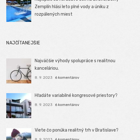
Zemplín hlási leto plné vody a úniku z
rozpálených miest
NAJČÍTANEJŠIE
Najväčšie výhody spolupráce s realitnou
kanceláriou.
8. 9. 2023
6 komentárov
Hľadáte variabilné kongresové priestory?
8. 9. 2023
6 komentárov
Viete čo ponúka realitný trh v Bratislave?
8. 9. 2023
6 komentárov