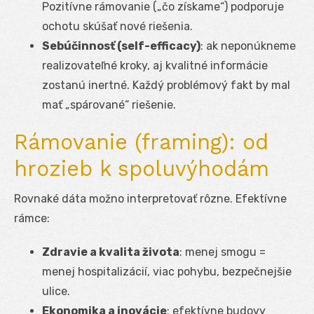
Pozitívne rámovanie („čo získame“) podporuje
ochotu skúšať nové riešenia.
Sebúčinnosť (self-efficacy)
: ak neponúkneme
realizovateľné kroky, aj kvalitné informácie
zostanú inertné. Každý problémový fakt by mal
mať „spárované“ riešenie.
Rámovanie (framing): od
hrozieb k spoluvýhodám
Rovnaké dáta možno interpretovať rôzne. Efektívne
rámce:
Zdravie a kvalita života
: menej smogu =
menej hospitalizácií, viac pohybu, bezpečnejšie
ulice.
Ekonomika a inovácie
: efektívne budovy