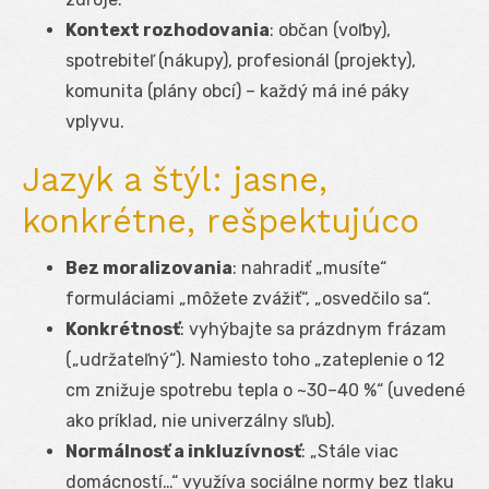
Kontext rozhodovania
: občan (voľby),
spotrebiteľ (nákupy), profesionál (projekty),
komunita (plány obcí) – každý má iné páky
vplyvu.
Jazyk a štýl: jasne,
konkrétne, rešpektujúco
Bez moralizovania
: nahradiť „musíte“
formuláciami „môžete zvážiť“, „osvedčilo sa“.
Konkrétnosť
: vyhýbajte sa prázdnym frázam
(„udržateľný“). Namiesto toho „zateplenie o 12
cm znižuje spotrebu tepla o ~30–40 %“ (uvedené
ako príklad, nie univerzálny sľub).
Normálnosť a inkluzívnosť
: „Stále viac
domácností…“ využíva sociálne normy bez tlaku