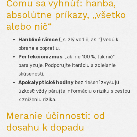
Čomu sa vyhnúť: hanba,
absolútne príkazy, „všetko
alebo nič“
Hanblivé rámce
(„si zlý vodič, ak…“) vedú k
obrane a popretiu.
Perfekcionizmus
: „ak nie 100 %, tak nič“
paralyzuje. Podporujte iteráciu a zdielanie
skúseností.
Apokalyptické hodiny
bez riešení zvyšujú
úzkosť; vždy párujte informáciu o riziku s cestou
k zníženiu rizika.
Meranie účinnosti: od
dosahu k dopadu