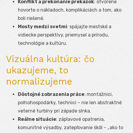
Konflikt a prekonanie prekážok
: otvorene
hovorte o nákladoch, komplikáciách a tom, ako
boli riešené.
Mosty medzi svetmi
: spájajte mestské a
vidiecke perspektívy, priemysel a prírodu,
technológie a kultúru.
Vizuálna kultúra: čo
ukazujeme, to
normalizujeme
Dôstojné zobrazenia práce
: montážnici,
poľnohospodárky, technici – nie len abstraktné
veterné turbíny pri západe slnka.
Reálne situácie
: záplavové opatrenia,
komunitné výsadby, zatepľovanie škôl – „ako to