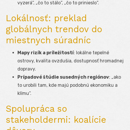
vyzerá“, „čo to stálo“, „čo to prinieslo“.
Lokálnosť: preklad
globálnych trendov do
miestnych súradníc
Mapy rizík a príležitostí
: lokálne tepelné
ostrovy, kvalita ovzdušia, dostupnosť hromadnej
dopravy.
Prípadové štúdie susedných regiónov
: „ako
to urobili tam, kde majú podobnú ekonomiku a
klímu“.
Spolupráca so
stakeholdermi: koalície