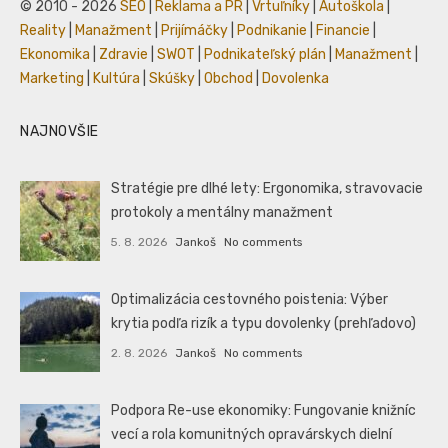
© 2010 - 2026
SEO
|
Reklama a PR
|
Vrtuľníky
|
Autoškola
|
Reality
|
Manažment
|
Prijímáčky
|
Podnikanie
|
Financie
|
Ekonomika
|
Zdravie
|
SWOT
|
Podnikateľský plán
|
Manažment
|
Marketing
|
Kultúra
|
Skúšky
|
Obchod
|
Dovolenka
NAJNOVŠIE
Stratégie pre dlhé lety: Ergonomika, stravovacie
protokoly a mentálny manažment
5. 8. 2026
Jankoš
No comments
Optimalizácia cestovného poistenia: Výber
krytia podľa rizík a typu dovolenky (prehľadovo)
2. 8. 2026
Jankoš
No comments
Podpora Re-use ekonomiky: Fungovanie knižníc
vecí a rola komunitných opravárskych dielní