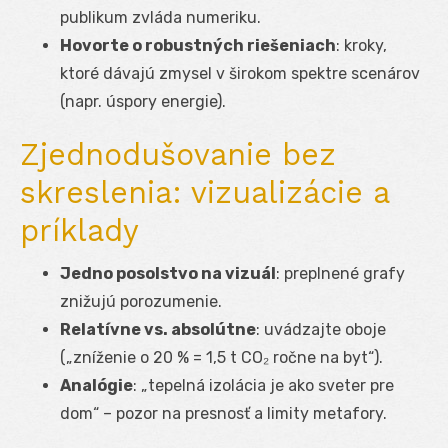
publikum zvláda numeriku.
Hovorte o robustných riešeniach
: kroky,
ktoré dávajú zmysel v širokom spektre scenárov
(napr. úspory energie).
Zjednodušovanie bez
skreslenia: vizualizácie a
príklady
Jedno posolstvo na vizuál
: preplnené grafy
znižujú porozumenie.
Relatívne vs. absolútne
: uvádzajte oboje
(„zníženie o 20 % = 1,5 t CO₂ ročne na byt“).
Analógie
: „tepelná izolácia je ako sveter pre
dom“ – pozor na presnosť a limity metafory.