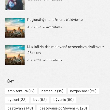
Regionálný manažment Waldviertel
4. 9. 2023
6 komentárov
Muzikál Na skle maľované rozosmieva divákov už
26 rokov
6. 9. 2023
6 komentárov
TÉMY
architektúra
(12)
barbecue
(15)
bezpečnosť
(25)
bydlení
(22)
byt
(52)
bývanie
(50)
cestovanie
(48)
cestovanie po Slovensku
(20)