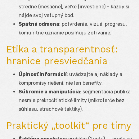
stredné (mesačné), veľké (investičné) – každý si
nájde svoj vstupný bod.
Spätná odmena
: potvrdenie, vizuál progresu,
komunitné uznanie posilňujú zotrvanie.
Etika a transparentnosť:
hranice presviedčania
Úplnosť informácií
: uvádzajte aj náklady a
kompromisy riešení, nie len benefity.
Súkromie a manipulácia
: segmentácia publika
nesmie prekročiť etické limity (mikroterče bez
súhlasu, strachové taktiky).
Praktický „toolkit“ pre tímy
Šablóna posolstva
: problém (1 veta) → prečo sa