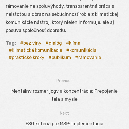
rámovanie na spoluvýhody, transparentná práca s
neistotou a dôraz na sebúčinnosť robia z klimatickej
komunikácie nástroj, ktorý nielen informuje, ale aj
posúva spoločnosť dopredu.
Tag:
bez viny
dialóg
klíma
Klimatická komunikácia
komunikácia
praktické kroky
publikum
rámovanie
Previous
Navigácia
Previous
Mentálny rozmer jogy a koncentrácia: Prepojenie
v
post:
tela a mysle
článku
Next
Next
ESG kritériá pre MSP: Implementácia