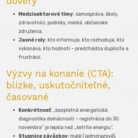
dôvery
Medzisektorové tímy
: samospráva, školy,
zdravotníci, podniky, médiá, občianske
združenia.
Jasné roly
: kto informuje, kto rozhoduje, kto
vykonáva, kto hodnotí – predchádza duplicite a
frustrácii.
Výzvy na konanie (CTA):
blízke, uskutočniteľné,
časované
Konkrétnosť
: „bezplatná energetická
diagnostika domácnosti – registrácia do 30.
novembra“ je lepšia než „šetrite energiu“.
Stupnice záväzkov
: malé (jednorazové),