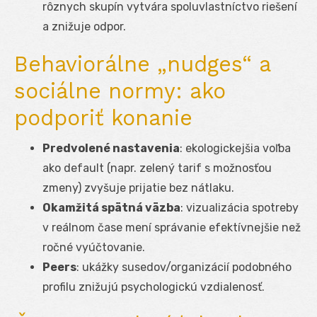
rôznych skupín vytvára spoluvlastníctvo riešení
a znižuje odpor.
Behaviorálne „nudges“ a
sociálne normy: ako
podporiť konanie
Predvolené nastavenia
: ekologickejšia voľba
ako default (napr. zelený tarif s možnosťou
zmeny) zvyšuje prijatie bez nátlaku.
Okamžitá spätná väzba
: vizualizácia spotreby
v reálnom čase mení správanie efektívnejšie než
ročné vyúčtovanie.
Peers
: ukážky susedov/organizácií podobného
profilu znižujú psychologickú vzdialenosť.