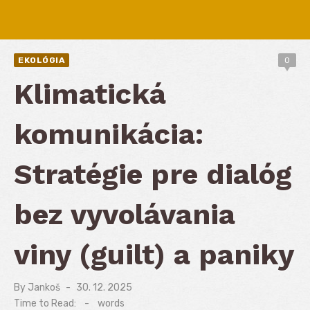
EKOLÓGIA
0
Klimatická
komunikácia:
Stratégie pre dialóg
bez vyvolávania
viny (guilt) a paniky
By
Jankoš
Posted
30. 12. 2025
on
Time to Read:
-
words