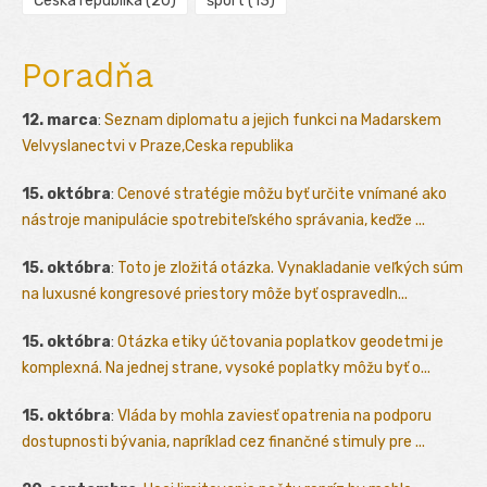
Česká republika
(20)
šport
(13)
Poradňa
12. marca
:
Seznam diplomatu a jejich funkci na Madarskem
Velvyslanectvi v Praze,Ceska republika
15. októbra
:
Cenové stratégie môžu byť určite vnímané ako
nástroje manipulácie spotrebiteľského správania, keďže ...
15. októbra
:
Toto je zložitá otázka. Vynakladanie veľkých súm
na luxusné kongresové priestory môže byť ospravedln...
15. októbra
:
Otázka etiky účtovania poplatkov geodetmi je
komplexná. Na jednej strane, vysoké poplatky môžu byť o...
15. októbra
:
Vláda by mohla zaviesť opatrenia na podporu
dostupnosti bývania, napríklad cez finančné stimuly pre ...