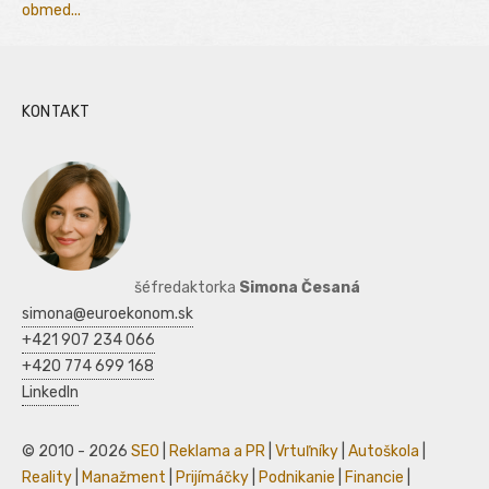
obmed...
KONTAKT
šéfredaktorka
Simona Česaná
simona@euroekonom.sk
+421 907 234 066
+420 774 699 168
LinkedIn
© 2010 - 2026
SEO
|
Reklama a PR
|
Vrtuľníky
|
Autoškola
|
Reality
|
Manažment
|
Prijímáčky
|
Podnikanie
|
Financie
|