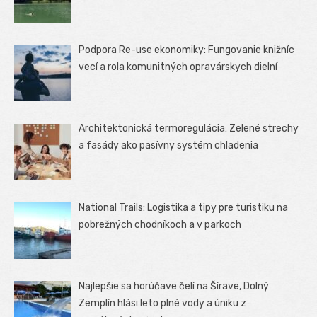
Podpora Re-use ekonomiky: Fungovanie knižníc
vecí a rola komunitných opravárskych dielní
Architektonická termoregulácia: Zelené strechy
a fasády ako pasívny systém chladenia
National Trails: Logistika a tipy pre turistiku na
pobrežných chodníkoch a v parkoch
Najlepšie sa horúčave čelí na Šírave, Dolný
Zemplín hlási leto plné vody a úniku z