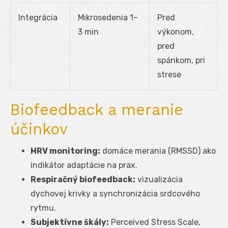
Integrácia
Mikrosedenia 1–
Pred
3 min
výkonom,
pred
spánkom, pri
strese
Biofeedback a meranie
účinkov
HRV monitoring:
domáce merania (RMSSD) ako
indikátor adaptácie na prax.
Respiračný biofeedback:
vizualizácia
dychovej krivky a synchronizácia srdcového
rytmu.
Subjektívne škály:
Perceived Stress Scale,