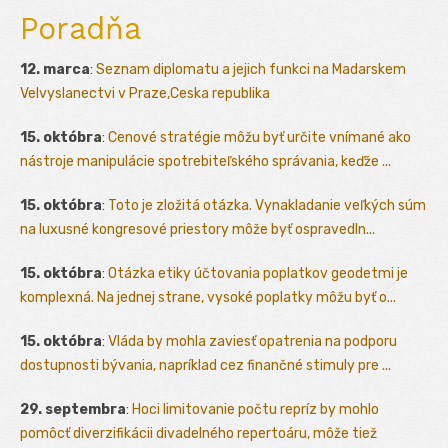
Poradňa
12. marca
:
Seznam diplomatu a jejich funkci na Madarskem
Velvyslanectvi v Praze,Ceska republika
15. októbra
:
Cenové stratégie môžu byť určite vnímané ako
nástroje manipulácie spotrebiteľského správania, keďže ...
15. októbra
:
Toto je zložitá otázka. Vynakladanie veľkých súm
na luxusné kongresové priestory môže byť ospravedln...
15. októbra
:
Otázka etiky účtovania poplatkov geodetmi je
komplexná. Na jednej strane, vysoké poplatky môžu byť o...
15. októbra
:
Vláda by mohla zaviesť opatrenia na podporu
dostupnosti bývania, napríklad cez finančné stimuly pre ...
29. septembra
:
Hoci limitovanie počtu repríz by mohlo
pomôcť diverzifikácii divadelného repertoáru, môže tiež