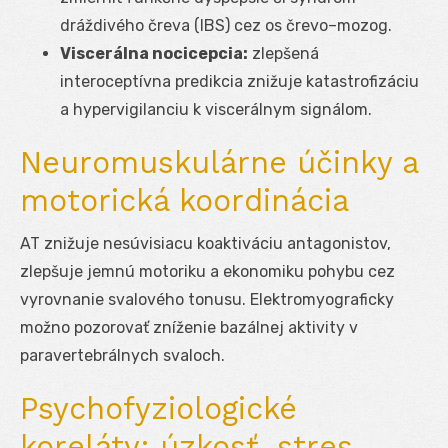
dráždivého čreva (IBS) cez os črevo–mozog.
Viscerálna nocicepcia:
zlepšená
interoceptívna predikcia znižuje katastrofizáciu
a hypervigilanciu k viscerálnym signálom.
Neuromuskulárne účinky a
motorická koordinácia
AT znižuje nesúvisiacu koaktiváciu antagonistov,
zlepšuje jemnú motoriku a ekonomiku pohybu cez
vyrovnanie svalového tonusu. Elektromyograficky
možno pozorovať zníženie bazálnej aktivity v
paravertebrálnych svaloch.
Psychofyziologické
koreláty: úzkosť, stres,