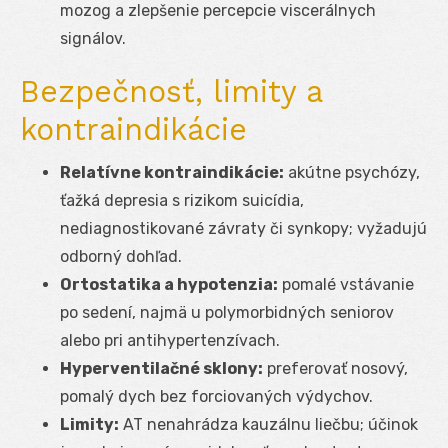
mozog a zlepšenie percepcie viscerálnych
signálov.
Bezpečnosť, limity a
kontraindikácie
Relatívne kontraindikácie:
akútne psychózy,
ťažká depresia s rizikom suicídia,
nediagnostikované závraty či synkopy; vyžadujú
odborný dohľad.
Ortostatika a hypotenzia:
pomalé vstávanie
po sedení, najmä u polymorbidných seniorov
alebo pri antihypertenzívach.
Hyperventilačné sklony:
preferovať nosový,
pomalý dych bez forciovaných výdychov.
Limity:
AT nenahrádza kauzálnu liečbu; účinok