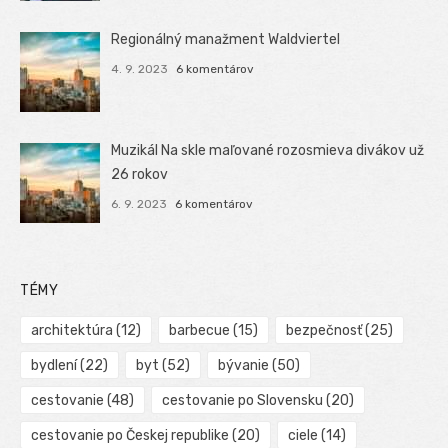
Regionálný manažment Waldviertel
4. 9. 2023
6 komentárov
Muzikál Na skle maľované rozosmieva divákov už
26 rokov
6. 9. 2023
6 komentárov
TÉMY
architektúra
(12)
barbecue
(15)
bezpečnosť
(25)
bydlení
(22)
byt
(52)
bývanie
(50)
cestovanie
(48)
cestovanie po Slovensku
(20)
cestovanie po Českej republike
(20)
ciele
(14)