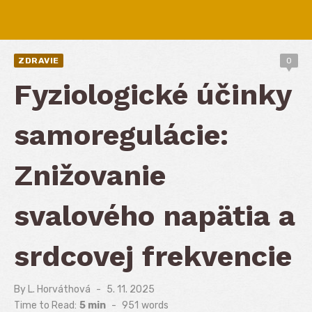
ZDRAVIE
0
Fyziologické účinky
samoregulácie:
Znižovanie
svalového napätia a
srdcovej frekvencie
By
L. Horváthová
Posted
5. 11. 2025
on
Time to Read:
5 min
-
951
words