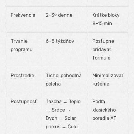
Frekvencia
2–3× denne
Krátke bloky
8–15 min
Trvanie
6–8 týždňov
Postupne
programu
pridávať
formule
Prostredie
Ticho, pohodlná
Minimalizovať
poloha
rušenie
Postupnosť
Ťažoba → Teplo
Podľa
→ Srdce →
klasického
Dych → Solar
poradia AT
plexus → Čelo