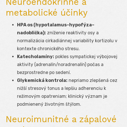
Neuroendokrinné a
metabolické účinky
HPA os (hypotalamus–hypofýza–
nadoblička):
zníženie reaktivity osy a
normalizácia cirkadiánnej variability kortizolu v
kontexte chronického stresu.
Katecholamíny:
pokles sympatickej výbojovej
aktivity (adrenalín/noradrenalín) počas a
bezprostredne po sedení.
Glykemická kontrola:
nepriamo zlepšená cez
nižší stresový tonus a lepšiu adherenciu k
režimovým opatreniam; klinický význam je
podmienený životným štýlom.
Neuroimunitné a zápalové