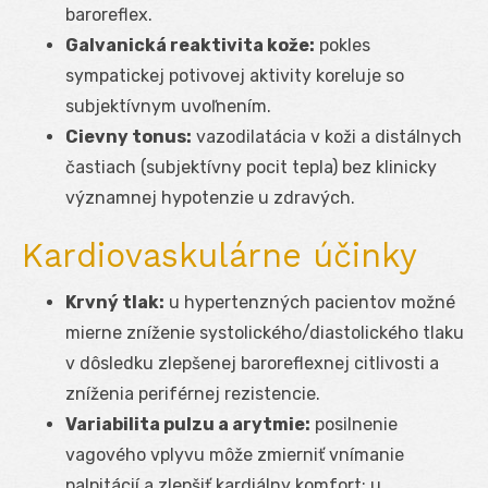
baroreflex.
Galvanická reaktivita kože:
pokles
sympatickej potivovej aktivity koreluje so
subjektívnym uvoľnením.
Cievny tonus:
vazodilatácia v koži a distálnych
častiach (subjektívny pocit tepla) bez klinicky
významnej hypotenzie u zdravých.
Kardiovaskulárne účinky
Krvný tlak:
u hypertenzných pacientov možné
mierne zníženie systolického/diastolického tlaku
v dôsledku zlepšenej baroreflexnej citlivosti a
zníženia periférnej rezistencie.
Variabilita pulzu a arytmie:
posilnenie
vagového vplyvu môže zmierniť vnímanie
palpitácií a zlepšiť kardiálny komfort; u