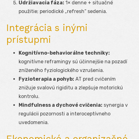
Udržiavacia fáza:
1× denne + situačné
použitie; periodické „refresh“ sedenia.
Integrácia s inými
prístupmi
Kognitívno-behaviorálne techniky:
kognitívne reframingy sú účinnejšie na pozadí
zníženého fyziologického vzrušenia.
Fyzioterapia a pohyb:
AT pred cvičením
znižuje svalovú rigiditu a zlepšuje motorickú
kontrolu.
Mindfulness a dychové cvičenia:
synergia v
regulácii pozornosti a interoceptívneho
uvedomenia.
Ekonomické a organizačné