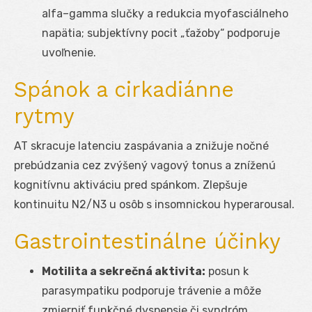
alfa–gamma slučky a redukcia myofasciálneho
napätia; subjektívny pocit „ťažoby“ podporuje
uvoľnenie.
Spánok a cirkadiánne
rytmy
AT skracuje latenciu zaspávania a znižuje nočné
prebúdzania cez zvýšený vagový tonus a zníženú
kognitívnu aktiváciu pred spánkom. Zlepšuje
kontinuitu N2/N3 u osôb s insomnickou hyperarousal.
Gastrointestinálne účinky
Motilita a sekrečná aktivita:
posun k
parasympatiku podporuje trávenie a môže
zmierniť funkčné dyspepsie či syndróm