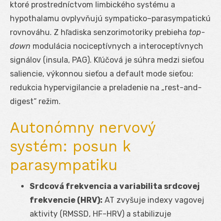
ktoré prostredníctvom limbického systému a
hypothalamu ovplyvňujú sympaticko–parasympatickú
rovnováhu. Z hľadiska senzorimotoriky prebieha
top-
down
modulácia nociceptívnych a interoceptívnych
signálov (insula, PAG). Kľúčová je súhra medzi sieťou
saliencie, výkonnou sieťou a default mode sieťou:
redukcia hypervigilancie a preladenie na „rest-and-
digest“ režim.
Autonómny nervový
systém: posun k
parasympatiku
Srdcová frekvencia a variabilita srdcovej
frekvencie (HRV):
AT zvyšuje indexy vagovej
aktivity (RMSSD, HF-HRV) a stabilizuje