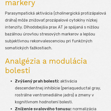
markery
Parasympatická aktivácia (cholinergická protizápalová
dráha) môže znižovať prozápalové cytokíny nízkej
intenzity. Dlhodobejšia prax AT je spájaná s nižšou
bazálnou úrovňou stresových markerov a lepšou
subjektívnou rekonvalescenciou pri funkčných
somatických ťažkostiach.
Analgézia a modulácia
bolesti
Zvýšený prah bolesti:
aktivácia
descendentnej inhibície (periaqueductal gray,
rostrálne ventromediálne jadro) a zmeny v
kognitívnom hodnotení bolesti.
Zníženie svalového tonusu:
normalizácia