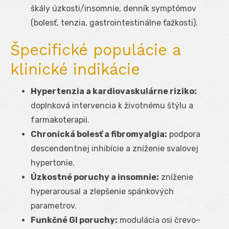
škály úzkosti/insomnie, denník symptómov
(bolesť, tenzia, gastrointestinálne ťažkosti).
Špecifické populácie a
klinické indikácie
Hypertenzia a kardiovaskulárne riziko:
doplnková intervencia k životnému štýlu a
farmakoterapii.
Chronická bolesť a fibromyalgia:
podpora
descendentnej inhibície a zníženie svalovej
hypertonie.
Úzkostné poruchy a insomnie:
zníženie
hyperarousal a zlepšenie spánkových
parametrov.
Funkčné GI poruchy:
modulácia osi črevo–