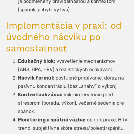
je podmienený pravidelnosťou a kontextom
(spánok, pohyb, výživa).
Implementácia v praxi: od
úvodného nácviku po
samostatnosť
Edukačný blok:
vysvetlenie mechanizmov
(ANS, HPA, HRV) a realistických očakávaní.
Nácvik formúl:
postupné pridávanie, dôraz na
pasívnu koncentráciu (bez „snahy“ o výkon).
Kontextualizácia:
mikrointervencie pred
stresorom (porada, výkon), večerné sedenia pre
spánok.
Monitoring a spätná väzba:
denník praxe, HRV
trend, subjektívne skóre stresu/bolesti/spánku.