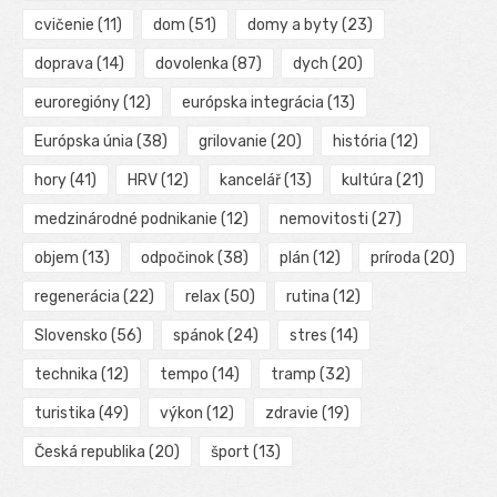
cvičenie
(11)
dom
(51)
domy a byty
(23)
doprava
(14)
dovolenka
(87)
dych
(20)
euroregióny
(12)
európska integrácia
(13)
Európska únia
(38)
grilovanie
(20)
história
(12)
hory
(41)
HRV
(12)
kancelář
(13)
kultúra
(21)
medzinárodné podnikanie
(12)
nemovitosti
(27)
objem
(13)
odpočinok
(38)
plán
(12)
príroda
(20)
regenerácia
(22)
relax
(50)
rutina
(12)
Slovensko
(56)
spánok
(24)
stres
(14)
technika
(12)
tempo
(14)
tramp
(32)
turistika
(49)
výkon
(12)
zdravie
(19)
Česká republika
(20)
šport
(13)