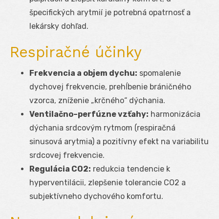
špecifických arytmií je potrebná opatrnosť a
lekársky dohľad.
Respiračné účinky
Frekvencia a objem dychu:
spomalenie
dychovej frekvencie, prehĺbenie bráničného
vzorca, zníženie „krčného“ dýchania.
Ventilačno–perfúzne vzťahy:
harmonizácia
dýchania srdcovým rytmom (respiračná
sinusová arytmia) a pozitívny efekt na variabilitu
srdcovej frekvencie.
Regulácia CO
2
:
redukcia tendencie k
hyperventilácii, zlepšenie tolerancie CO
2
a
subjektívneho dychového komfortu.