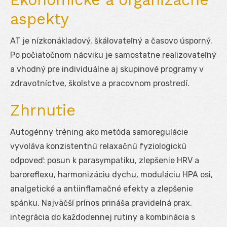
aspekty
AT je nízkonákladový, škálovateľný a časovo úsporný.
Po počiatočnom nácviku je samostatne realizovateľný
a vhodný pre individuálne aj skupinové programy v
zdravotníctve, školstve a pracovnom prostredí.
Zhrnutie
Autogénny tréning ako metóda samoregulácie
vyvoláva konzistentnú relaxačnú fyziologickú
odpoveď: posun k parasympatiku, zlepšenie HRV a
baroreflexu, harmonizáciu dychu, moduláciu HPA osi,
analgetické a antiinflamačné efekty a zlepšenie
spánku. Najväčší prínos prináša pravidelná prax,
integrácia do každodennej rutiny a kombinácia s