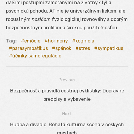
ďalšími postupmi zameranými na životný štýl a
psychickú pohodu. AT nie je univerzálnym liekom, ale
robustným
nosičom
fyziologickej rovnováhy s dobrým
bezpečnostným profilom a širokou použiteľnosťou.
Tag:
emócie
hormóny
kognícia
parasympatikus
spánok
stres
sympatikus
účinky samoregulácie
Previous
Navigácia
Previous
Bezpečnosť a pravidlá cestnej cyklistiky: Dopravné
v
post:
predpisy a vybavenie
článku
Next
Next
Hudba a divadlo: Bohatá kultúrna scéna v českých
post:
mestách