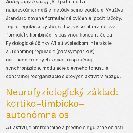
Autogénny tréning
(AT) patrí medzi
najpreskúmannejšie metódy samoregulácie. Využíva
štandardizované formulačné cvičenia (pocit ťažoby,
tepla, regulácia dychu, srdca, viscerálna a čelová
formula) v kombinácii s pasívnou koncentráciou.
Fyziologické účinky AT sú výsledkom interakcie
autonómnej regulácie (parasympatikus),
neuroendokrinných zmien, respiračnej
synchronizácie, modulácie cievneho tonusu a
centrálnej reorganizácie sieťových aktivít v mozgu.
Neurofyziologický základ:
kortiko–limbicko–
autonómna os
AT aktivuje prefrontálne a predné cingulárne oblasti,