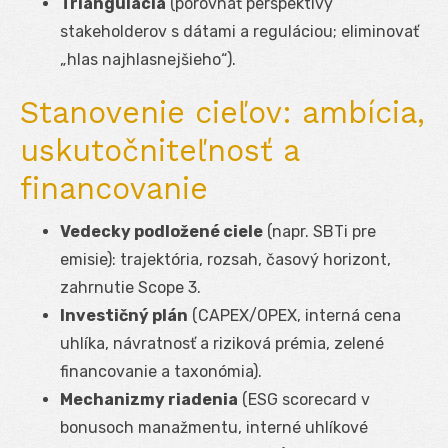
Triangulácia
(porovnať perspektívy
stakeholderov s dátami a reguláciou; eliminovať
„hlas najhlasnejšieho“).
Stanovenie cieľov: ambícia,
uskutočniteľnosť a
financovanie
Vedecky podložené ciele
(napr. SBTi pre
emisie): trajektória, rozsah, časový horizont,
zahrnutie Scope 3.
Investičný plán
(CAPEX/OPEX, interná cena
uhlíka, návratnosť a riziková prémia, zelené
financovanie a taxonómia).
Mechanizmy riadenia
(ESG scorecard v
bonusoch manažmentu, interné uhlíkové