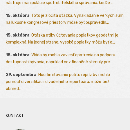
nástroje manipulácie spotrebiteľského správania, keďže ...
15. októbra
:
Toto je zložitá otázka. Vynakladanie veľkých súm
na luxusné kongresové priestory môže byť ospravedln...
15. októbra
:
Otázka etiky účtovania poplatkov geodetmi je
komplexná. Na jednej strane, vysoké poplatky môžu byť o...
15. októbra
:
Vláda by mohla zaviesť opatrenia na podporu
dostupnosti bývania, napríklad cez finančné stimuly pre ...
29. septembra
:
Hoci limitovanie počtu repríz by mohlo
pomôcť diverzifikácii divadelného repertoáru, môže tiež
obmed...
KONTAKT