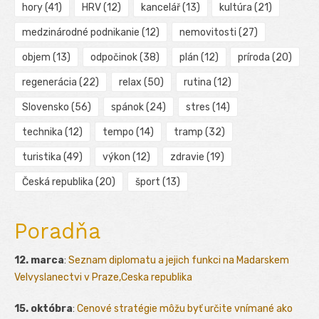
hory
(41)
HRV
(12)
kancelář
(13)
kultúra
(21)
medzinárodné podnikanie
(12)
nemovitosti
(27)
objem
(13)
odpočinok
(38)
plán
(12)
príroda
(20)
regenerácia
(22)
relax
(50)
rutina
(12)
Slovensko
(56)
spánok
(24)
stres
(14)
technika
(12)
tempo
(14)
tramp
(32)
turistika
(49)
výkon
(12)
zdravie
(19)
Česká republika
(20)
šport
(13)
Poradňa
12. marca
:
Seznam diplomatu a jejich funkci na Madarskem
Velvyslanectvi v Praze,Ceska republika
15. októbra
:
Cenové stratégie môžu byť určite vnímané ako