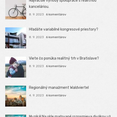
Najväčšie výhody spolupráce s realitnou
kanceláriou.
8. 9. 2023
6 komentárov
Hľadáte variabilné kongresové priestory?
8. 9. 2023
6 komentárov
Viete čo ponúka realitný trh v Bratislave?
8. 9. 2023
6 komentárov
Regionálný manažment Waldviertel
4. 9. 2023
6 komentárov
Muzikál Na skle maľované rozosmieva divákov už