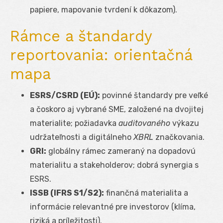
papiere, mapovanie tvrdení k dôkazom).
Rámce a štandardy
reportovania: orientačná
mapa
ESRS/CSRD (EÚ):
povinné štandardy pre veľké
a čoskoro aj vybrané SME, založené na dvojitej
materialite; požiadavka
auditovaného
výkazu
udržateľnosti a digitálneho
XBRL
značkovania.
GRI:
globálny rámec zameraný na dopadovú
materialitu a stakeholderov; dobrá synergia s
ESRS.
ISSB (IFRS S1/S2):
finančná materialita a
informácie relevantné pre investorov (klíma,
riziká a príležitosti).