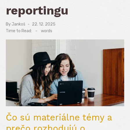
reportingu
By
Jankoš
Posted
22. 12. 2025
on
Time to Read:
-
words
Čo sú materiálne témy a
prečo rozhodujú o