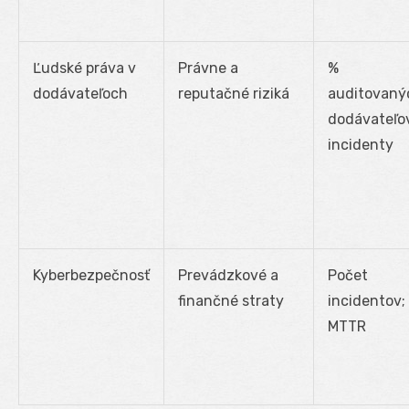
Ľudské práva v
Právne a
%
dodávateľoch
reputačné riziká
auditovaný
dodávateľo
incidenty
Kyberbezpečnosť
Prevádzkové a
Počet
finančné straty
incidentov;
MTTR