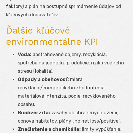
faktory) a plán na postupné sprimárnenie údajov od
kľúčových dodávateľov.
Ďalšie kľúčové
environmentálne KPI
Voda:
abstrahované objemy, recyklácia,
spotreba na jednotku produkcie, riziko vodného
stresu (lokalita).
Odpady a obehovosť:
miera
recyklácie/energetického zhodnotenia,
materiálová intenzita, podiel recyklovaného
obsahu.
Biodiverzita:
zásahy do chránených území,
obnova habitatov, plány „no net loss/positive“.
Znečistenie a chemikálie:
limity vypúšťania,