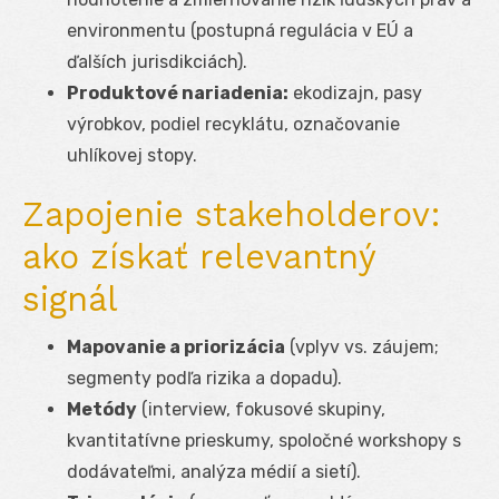
environmentu (postupná regulácia v EÚ a
ďalších jurisdikciách).
Produktové nariadenia:
ekodizajn, pasy
výrobkov, podiel recyklátu, označovanie
uhlíkovej stopy.
Zapojenie stakeholderov:
ako získať relevantný
signál
Mapovanie a priorizácia
(vplyv vs. záujem;
segmenty podľa rizika a dopadu).
Metódy
(interview, fokusové skupiny,
kvantitatívne prieskumy, spoločné workshopy s
dodávateľmi, analýza médií a sietí).