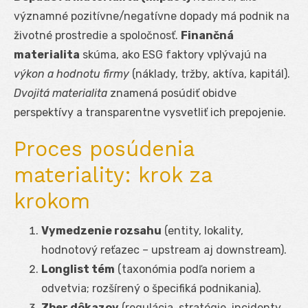
významné pozitívne/negatívne dopady má podnik na
životné prostredie a spoločnosť.
Finančná
materialita
skúma, ako ESG faktory vplývajú na
výkon a hodnotu firmy
(náklady, tržby, aktíva, kapitál).
Dvojitá materialita
znamená posúdiť obidve
perspektívy a transparentne vysvetliť ich prepojenie.
Proces posúdenia
materiality: krok za
krokom
Vymedzenie rozsahu
(entity, lokality,
hodnotový reťazec – upstream aj downstream).
Longlist tém
(taxonómia podľa noriem a
odvetvia; rozšírený o špecifiká podnikania).
Zber dôkazov
(regulácia, stratégie, incidenty,