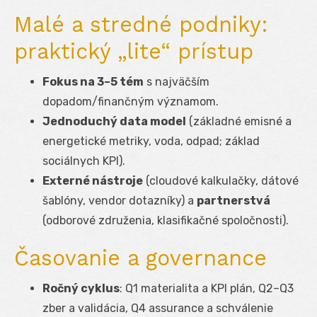
Malé a stredné podniky:
praktický „lite“ prístup
Fokus na 3–5 tém
s najväčším
dopadom/finančným významom.
Jednoduchý data model
(základné emisné a
energetické metriky, voda, odpad; základ
sociálnych KPI).
Externé nástroje
(cloudové kalkulačky, dátové
šablóny, vendor dotazníky) a
partnerstvá
(odborové združenia, klasifikačné spoločnosti).
Časovanie a governance
Ročný cyklus
: Q1 materialita a KPI plán, Q2–Q3
zber a validácia, Q4 assurance a schválenie