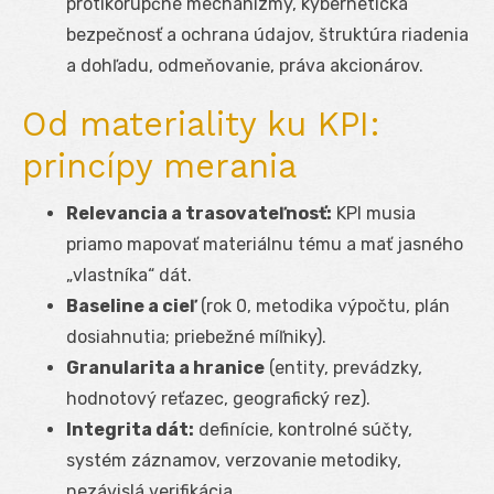
protikorupčné mechanizmy, kybernetická
bezpečnosť a ochrana údajov, štruktúra riadenia
a dohľadu, odmeňovanie, práva akcionárov.
Od materiality ku KPI:
princípy merania
Relevancia a trasovateľnosť:
KPI musia
priamo mapovať materiálnu tému a mať jasného
„vlastníka“ dát.
Baseline a cieľ
(rok 0, metodika výpočtu, plán
dosiahnutia; priebežné míľniky).
Granularita a hranice
(entity, prevádzky,
hodnotový reťazec, geografický rez).
Integrita dát:
definície, kontrolné súčty,
systém záznamov, verzovanie metodiky,
nezávislá verifikácia.