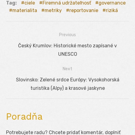
Tag:
ciele
Firemná udržateľnosť
governance
materialita
metriky
reportovanie
riziká
Previous
Navigácia
Previous
Český Krumlov: Historické mesto zapísané v
v
post:
UNESCO
článku
Next
Next
Slovinsko: Zelené srdce Európy: Vysokohorská
post:
turistika (Alpy) a krasové jaskyne
Poradňa
Potrebujete radu? Chcete pridať komentár, doplniť