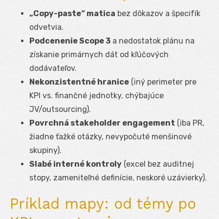
„Copy-paste“ matica
bez dôkazov a špecifík
odvetvia.
Podcenenie Scope 3
a nedostatok plánu na
získanie primárnych dát od kľúčových
dodávateľov.
Nekonzistentné hranice
(iný perimeter pre
KPI vs. finančné jednotky, chýbajúce
JV/outsourcing).
Povrchná stakeholder engagement
(iba PR,
žiadne ťažké otázky, nevypočuté menšinové
skupiny).
Slabé interné kontroly
(excel bez auditnej
stopy, zameniteľné definície, neskoré uzávierky).
Príklad mapy: od témy po