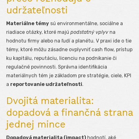
udržateľnosti
Materiálne témy
sú environmentálne, sociálne a
riadiace otázky, ktoré majú
podstatný vplyv
na
hodnotu firmy alebo na ľudí a planétu. V praxi ide o tie
témy, ktoré môžu zásadne ovplyvniť cash flow, prístup
ku kapitálu, reputáciu, licenciu na podnikanie či
regulačné povinnosti. Správna identifikácia
materiálnych tém je základom pre stratégie, ciele, KPI
a
reportovanie udržateľnosti
.
Dvojitá materialita:
dopadová a finančná strana
jednej mince
Dopadová materialita (impact)
hodnotí, aké