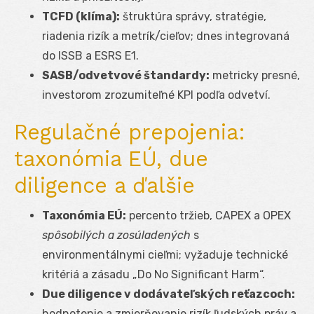
TCFD (klíma):
štruktúra správy, stratégie,
riadenia rizík a metrík/cieľov; dnes integrovaná
do ISSB a ESRS E1.
SASB/odvetvové štandardy:
metricky presné,
investorom zrozumiteľné KPI podľa odvetví.
Regulačné prepojenia:
taxonómia EÚ, due
diligence a ďalšie
Taxonómia EÚ:
percento tržieb, CAPEX a OPEX
spôsobilých a zosúladených
s
environmentálnymi cieľmi; vyžaduje technické
kritériá a zásadu „Do No Significant Harm“.
Due diligence v dodávateľských reťazcoch:
hodnotenie a zmierňovanie rizík ľudských práv a