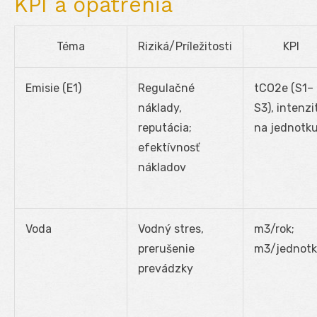
KPI a opatrenia
Téma
Riziká/Príležitosti
KPI
Emisie (E1)
Regulačné
tCO
2
e (S1–
náklady,
S3), intenzi
reputácia;
na jednotk
efektívnosť
nákladov
Voda
Vodný stres,
m
3
/rok;
prerušenie
m
3
/jednot
prevádzky