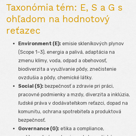
Taxonómia tém: E, S a G s
ohľadom na hodnotový
reťazec
Environment (E):
emisie skleníkových plynov
(Scope 1–3), energia a palivá, adaptácia na
zmenu klímy, voda, odpad a obehovosť,
biodiverzita a využívanie pôdy, znečistenie
ovzdušia a pôdy, chemické látky.
Social (S):
bezpečnosť a zdravie pri práci,
pracovné podmienky a mzdy, diverzita a inklúzia,
ľudské práva v dodávateľskom reťazci, dopad na
komunitu, ochrana spotrebiteľa a produktová
bezpečnosť.
Governance (G):
etika a compliance,