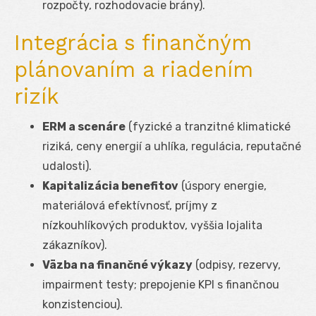
rozpočty, rozhodovacie brány).
Integrácia s finančným
plánovaním a riadením
rizík
ERM a scenáre
(fyzické a tranzitné klimatické
riziká, ceny energií a uhlíka, regulácia, reputačné
udalosti).
Kapitalizácia benefitov
(úspory energie,
materiálová efektívnosť, príjmy z
nízkouhlíkových produktov, vyššia lojalita
zákazníkov).
Väzba na finančné výkazy
(odpisy, rezervy,
impairment testy; prepojenie KPI s finančnou
konzistenciou).