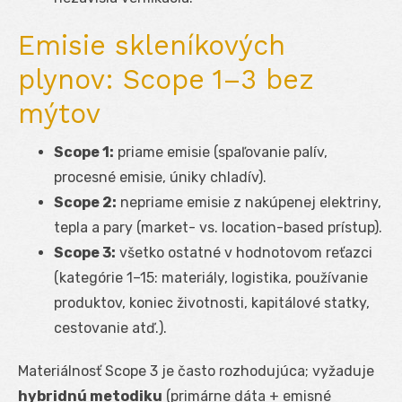
Emisie skleníkových
plynov: Scope 1–3 bez
mýtov
Scope 1:
priame emisie (spaľovanie palív,
procesné emisie, úniky chladív).
Scope 2:
nepriame emisie z nakúpenej elektriny,
tepla a pary (market- vs. location-based prístup).
Scope 3:
všetko ostatné v hodnotovom reťazci
(kategórie 1–15: materiály, logistika, používanie
produktov, koniec životnosti, kapitálové statky,
cestovanie atď.).
Materiálnosť Scope 3 je často rozhodujúca; vyžaduje
hybridnú metodiku
(primárne dáta + emisné