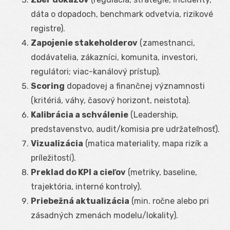
dáta o dopadoch, benchmark odvetvia, rizikové
registre).
Zapojenie stakeholderov
(zamestnanci,
dodávatelia, zákazníci, komunita, investori,
regulátori; viac-kanálový prístup).
Scoring
dopadovej a finančnej významnosti
(kritériá, váhy, časový horizont, neistota).
Kalibrácia a schválenie
(Leadership,
predstavenstvo, audit/komisia pre udržateľnosť).
Vizualizácia
(matica materiality, mapa rizík a
príležitostí).
Preklad do KPI a cieľov
(metriky, baseline,
trajektória, interné kontroly).
Priebežná aktualizácia
(min. ročne alebo pri
zásadných zmenách modelu/lokality).