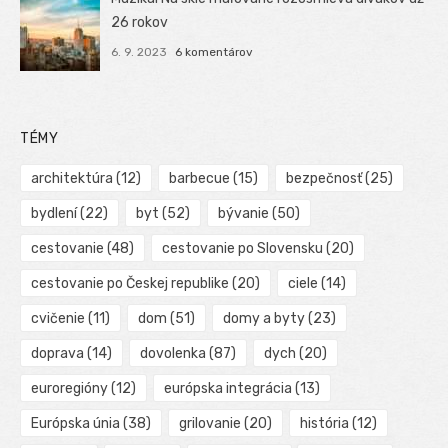
26 rokov
6. 9. 2023
6 komentárov
TÉMY
architektúra
(12)
barbecue
(15)
bezpečnosť
(25)
bydlení
(22)
byt
(52)
bývanie
(50)
cestovanie
(48)
cestovanie po Slovensku
(20)
cestovanie po Českej republike
(20)
ciele
(14)
cvičenie
(11)
dom
(51)
domy a byty
(23)
doprava
(14)
dovolenka
(87)
dych
(20)
euroregióny
(12)
európska integrácia
(13)
Európska únia
(38)
grilovanie
(20)
história
(12)