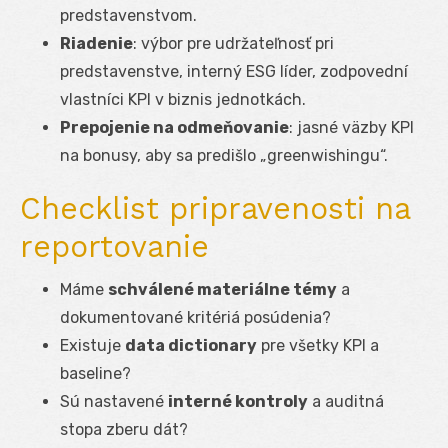
predstavenstvom.
Riadenie
: výbor pre udržateľnosť pri
predstavenstve, interný ESG líder, zodpovední
vlastníci KPI v biznis jednotkách.
Prepojenie na odmeňovanie
: jasné väzby KPI
na bonusy, aby sa predišlo „greenwishingu“.
Checklist pripravenosti na
reportovanie
Máme
schválené materiálne témy
a
dokumentované kritériá posúdenia?
Existuje
data dictionary
pre všetky KPI a
baseline?
Sú nastavené
interné kontroly
a auditná
stopa zberu dát?