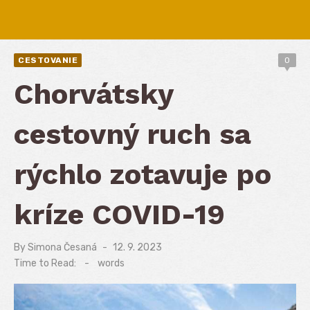
CESTOVANIE
0
Chorvátsky
cestovný ruch sa
rýchlo zotavuje po
kríze COVID-19
By
Simona Česaná
Posted
12. 9. 2023
on
Time to Read:
-
words