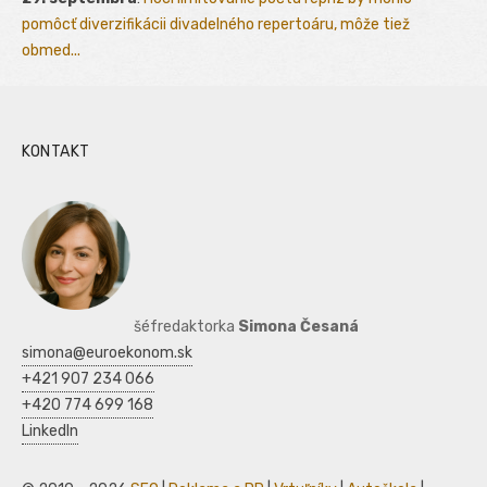
pomôcť diverzifikácii divadelného repertoáru, môže tiež
obmed...
KONTAKT
šéfredaktorka
Simona Česaná
simona@euroekonom.sk
+421 907 234 066
+420 774 699 168
LinkedIn