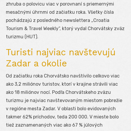
zhruba o polovicu viac v porovnaní s priemernými
mesačnými úhrnmi od začiatku roka. Všetky čísla
pochádzajú z posledného newslettera „Croatia
Tourism & Travel Weekly“, ktorý vydal Chorvátsky zväz
turizmu (HUT).
Turisti najviac navštevujú
Zadar a okolie
Od začiatku roka Chorvátsko navštívilo celkovo viac
ako 3,2 miliónov turistov, ktorí v krajine strávili viac
ako 18 miliónov nocí. Podľa Chorvátskeho zväzu
turizmu je najviac navštevovaným miestom pobrežie
v regióne mesta Zadar. V oblasti bolo evidovaných
takmer 62% príchodov, teda 200 000. V mieste bolo
tiež zaznamenaných viac ako 67 % júlových