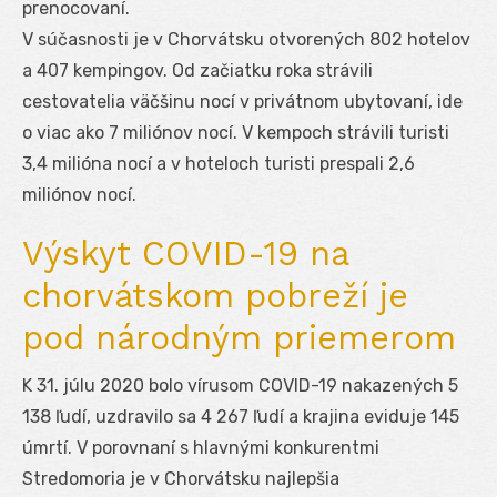
prenocovaní.
V súčasnosti je v Chorvátsku otvorených 802 hotelov
a 407 kempingov. Od začiatku roka strávili
cestovatelia väčšinu nocí v privátnom ubytovaní, ide
o viac ako 7 miliónov nocí. V kempoch strávili turisti
3,4 milióna nocí a v hoteloch turisti prespali 2,6
miliónov nocí.
Výskyt COVID-19 na
chorvátskom pobreží je
pod národným priemerom
K 31. júlu 2020 bolo vírusom COVID-19 nakazených 5
138 ľudí, uzdravilo sa 4 267 ľudí a krajina eviduje 145
úmrtí. V porovnaní s hlavnými konkurentmi
Stredomoria je v Chorvátsku najlepšia