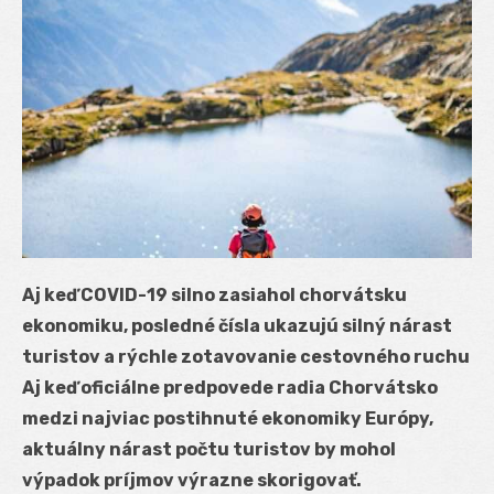
Aj keď COVID-19 silno zasiahol chorvátsku
ekonomiku, posledné čísla ukazujú silný nárast
turistov a rýchle zotavovanie cestovného ruchu
Aj keď oficiálne predpovede radia Chorvátsko
medzi najviac postihnuté ekonomiky Európy,
aktuálny nárast počtu turistov by mohol
výpadok príjmov výrazne skorigovať.