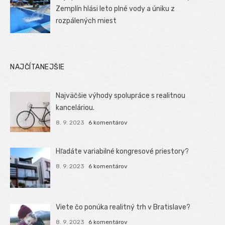
Zemplín hlási leto plné vody a úniku z
rozpálených miest
NAJČÍTANEJŠIE
Najväčšie výhody spolupráce s realitnou
kanceláriou.
8. 9. 2023
6 komentárov
Hľadáte variabilné kongresové priestory?
8. 9. 2023
6 komentárov
Viete čo ponúka realitný trh v Bratislave?
8. 9. 2023
6 komentárov