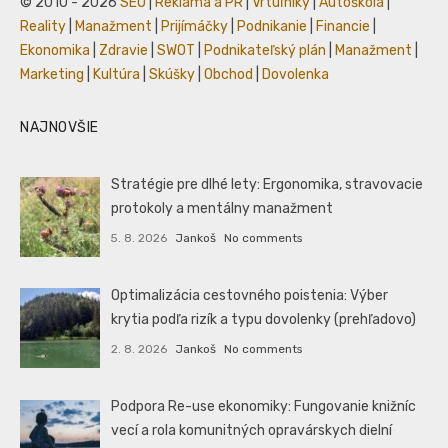
© 2010 - 2026
SEO
|
Reklama a PR
|
Vrtuľníky
|
Autoškola
|
Reality
|
Manažment
|
Prijímáčky
|
Podnikanie
|
Financie
|
Ekonomika
|
Zdravie
|
SWOT
|
Podnikateľský plán
|
Manažment
|
Marketing
|
Kultúra
|
Skúšky
|
Obchod
|
Dovolenka
NAJNOVŠIE
Stratégie pre dlhé lety: Ergonomika, stravovacie
protokoly a mentálny manažment
5. 8. 2026
Jankoš
No comments
Optimalizácia cestovného poistenia: Výber
krytia podľa rizík a typu dovolenky (prehľadovo)
2. 8. 2026
Jankoš
No comments
Podpora Re-use ekonomiky: Fungovanie knižníc
vecí a rola komunitných opravárskych dielní