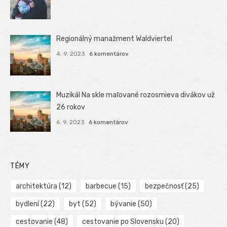
Regionálný manažment Waldviertel
4. 9. 2023
6 komentárov
Muzikál Na skle maľované rozosmieva divákov už
26 rokov
6. 9. 2023
6 komentárov
TÉMY
architektúra
(12)
barbecue
(15)
bezpečnosť
(25)
bydlení
(22)
byt
(52)
bývanie
(50)
cestovanie
(48)
cestovanie po Slovensku
(20)