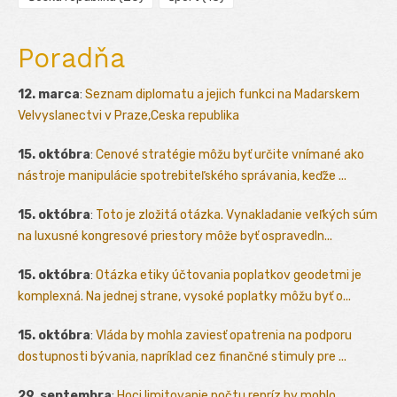
Poradňa
12. marca
:
Seznam diplomatu a jejich funkci na Madarskem
Velvyslanectvi v Praze,Ceska republika
15. októbra
:
Cenové stratégie môžu byť určite vnímané ako
nástroje manipulácie spotrebiteľského správania, keďže ...
15. októbra
:
Toto je zložitá otázka. Vynakladanie veľkých súm
na luxusné kongresové priestory môže byť ospravedln...
15. októbra
:
Otázka etiky účtovania poplatkov geodetmi je
komplexná. Na jednej strane, vysoké poplatky môžu byť o...
15. októbra
:
Vláda by mohla zaviesť opatrenia na podporu
dostupnosti bývania, napríklad cez finančné stimuly pre ...
29. septembra
:
Hoci limitovanie počtu repríz by mohlo