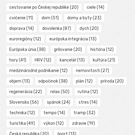
cestovanie po Českej republike
(20)
ciele
(14)
cvičenie
(11)
dom
(51)
domy a byty
(23)
doprava
(14)
dovolenka
(87)
dych
(20)
euroregióny
(12)
európska integrácia
(13)
Európska únia
(38)
grilovanie
(20)
história
(12)
hory
(41)
HRV
(12)
kancelář
(13)
kultúra
(21)
medzinárodné podnikanie
(12)
nemovitosti
(27)
objem
(13)
odpočinok
(38)
plán
(12)
príroda
(20)
regenerácia
(22)
relax
(50)
rutina
(12)
Slovensko
(56)
spánok
(24)
stres
(14)
technika
(12)
tempo
(14)
tramp
(32)
turistika
(49)
výkon
(12)
zdravie
(19)
Česká republika
(20)
šport
(13)