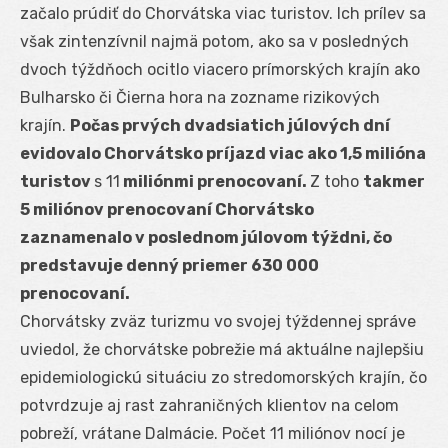
začalo prúdiť do Chorvátska viac turistov. Ich prílev sa
však zintenzívnil najmä potom, ako sa v posledných
dvoch týždňoch ocitlo viacero prímorských krajín ako
Bulharsko či Čierna hora na zozname rizikových
krajín.
Počas prvých dvadsiatich júlových dní
evidovalo Chorvátsko príjazd viac ako 1,5 milióna
turistov
s 11
miliónmi prenocovaní.
Z toho
takmer
5 miliónov prenocovaní Chorvátsko
zaznamenalo v poslednom júlovom týždni, čo
predstavuje denný priemer 630 000
prenocovaní.
Chorvátsky zväz turizmu vo svojej týždennej správe
uviedol, že chorvátske pobrežie má aktuálne najlepšiu
epidemiologickú situáciu zo stredomorských krajín, čo
potvrdzuje aj rast zahraničných klientov na celom
pobreží, vrátane Dalmácie. Počet 11 miliónov nocí je