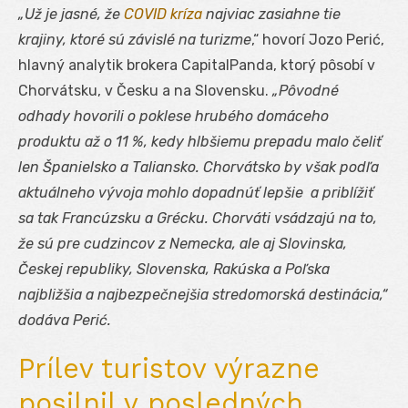
„Už je jasné, že
COVID kríza
najviac zasiahne tie
krajiny, ktoré sú závislé na turizme
,“ hovorí Jozo Perić,
hlavný analytik brokera CapitalPanda, ktorý pôsobí v
Chorvátsku, v Česku a na Slovensku.
„Pôvodné
odhady hovorili o poklese hrubého domáceho
produktu až o 11 %, kedy hlbšiemu prepadu malo čeliť
len Španielsko a Taliansko. Chorvátsko by však podľa
aktuálneho vývoja mohlo dopadnúť lepšie a priblížiť
sa tak Francúzsku a Grécku. Chorváti vsádzajú na to,
že sú pre cudzincov z Nemecka, ale aj Slovinska,
Českej republiky, Slovenska, Rakúska a Poľska
najbližšia a najbezpečnejšia stredomorská destinácia,“
dodáva Perić.
Prílev turistov výrazne
posilnil v posledných