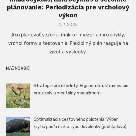
plánovanie: Periodizácia pre vrcholový
výkon
Posted
4. 7. 2025
on
Ako plánovať sezónu: makro-, mezo- a mikrocykly,
vrchol formy a testovanie. Flexibilný plán reaguje na
život a výsledky.
NAJNOVŠIE
Stratégie pre dlhé lety: Ergonomika, stravovacie
protokoly a mentálny manažment
Optimalizácia cestovného poistenia: Výber
krytia podľa rizík a typu dovolenky (prehľadovo)