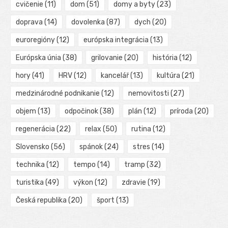
cvičenie
(11)
dom
(51)
domy a byty
(23)
doprava
(14)
dovolenka
(87)
dych
(20)
euroregióny
(12)
európska integrácia
(13)
Európska únia
(38)
grilovanie
(20)
história
(12)
hory
(41)
HRV
(12)
kancelář
(13)
kultúra
(21)
medzinárodné podnikanie
(12)
nemovitosti
(27)
objem
(13)
odpočinok
(38)
plán
(12)
príroda
(20)
regenerácia
(22)
relax
(50)
rutina
(12)
Slovensko
(56)
spánok
(24)
stres
(14)
technika
(12)
tempo
(14)
tramp
(32)
turistika
(49)
výkon
(12)
zdravie
(19)
Česká republika
(20)
šport
(13)