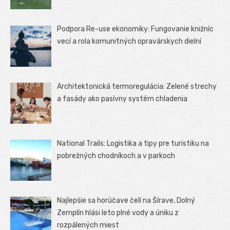
Podpora Re-use ekonomiky: Fungovanie knižníc
vecí a rola komunitných opravárskych dielní
Architektonická termoregulácia: Zelené strechy
a fasády ako pasívny systém chladenia
National Trails: Logistika a tipy pre turistiku na
pobrežných chodníkoch a v parkoch
Najlepšie sa horúčave čelí na Šírave, Dolný
Zemplín hlási leto plné vody a úniku z
rozpálených miest