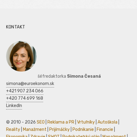
KONTAKT
šéfredaktorka
Simona Česaná
simona@euroekonom.sk
+421 907 234 066
+420 774 699 168
LinkedIn
© 2010 - 2026
SEO
|
Reklama a PR
|
Vrtuľníky
|
Autoškola
|
Reality
|
Manažment
|
Prijímáčky
|
Podnikanie
|
Financie
|
Ekonomika
|
Zdravie
|
SWOT
|
Podnikateľský plán
|
Manažment
|