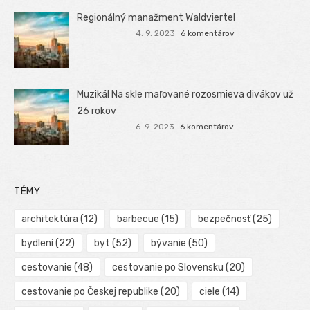
Regionálný manažment Waldviertel
4. 9. 2023
6 komentárov
Muzikál Na skle maľované rozosmieva divákov už
26 rokov
6. 9. 2023
6 komentárov
TÉMY
architektúra
(12)
barbecue
(15)
bezpečnosť
(25)
bydlení
(22)
byt
(52)
bývanie
(50)
cestovanie
(48)
cestovanie po Slovensku
(20)
cestovanie po Českej republike
(20)
ciele
(14)