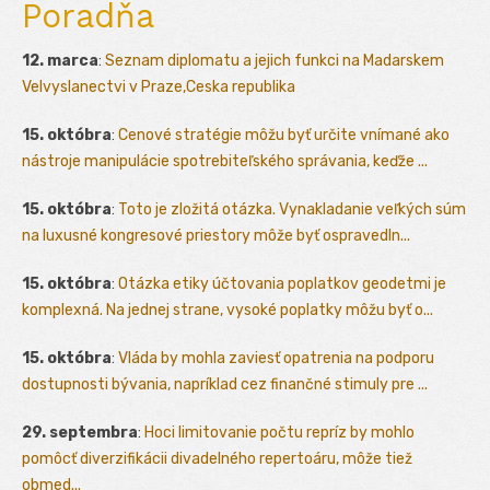
Poradňa
12. marca
:
Seznam diplomatu a jejich funkci na Madarskem
Velvyslanectvi v Praze,Ceska republika
15. októbra
:
Cenové stratégie môžu byť určite vnímané ako
nástroje manipulácie spotrebiteľského správania, keďže ...
15. októbra
:
Toto je zložitá otázka. Vynakladanie veľkých súm
na luxusné kongresové priestory môže byť ospravedln...
15. októbra
:
Otázka etiky účtovania poplatkov geodetmi je
komplexná. Na jednej strane, vysoké poplatky môžu byť o...
15. októbra
:
Vláda by mohla zaviesť opatrenia na podporu
dostupnosti bývania, napríklad cez finančné stimuly pre ...
29. septembra
:
Hoci limitovanie počtu repríz by mohlo
pomôcť diverzifikácii divadelného repertoáru, môže tiež
obmed...