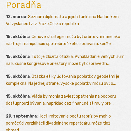
Poradňa
12. marca
:
Seznam diplomatu a jejich funkci na Madarskem
Velvyslanectvi v Praze,Ceska republika
15. októbra
:
Cenové stratégie môžu byť určite vnímané ako
nástroje manipulácie spotrebiteľského správania, keďže ...
15. októbra
:
Toto je zložitá otázka. Vynakladanie veľkých súm
na luxusné kongresové priestory môže byť ospravedln...
15. októbra
:
Otázka etiky účtovania poplatkov geodetmi je
komplexná. Na jednej strane, vysoké poplatky môžu byť o...
15. októbra
:
Vláda by mohla zaviesť opatrenia na podporu
dostupnosti bývania, napríklad cez finančné stimuly pre ...
29. septembra
:
Hoci limitovanie počtu repríz by mohlo
pomôcť diverzifikácii divadelného repertoáru, môže tiež
obmed...