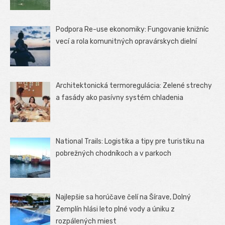
Podpora Re-use ekonomiky: Fungovanie knižníc
vecí a rola komunitných opravárskych dielní
Architektonická termoregulácia: Zelené strechy
a fasády ako pasívny systém chladenia
National Trails: Logistika a tipy pre turistiku na
pobrežných chodníkoch a v parkoch
Najlepšie sa horúčave čelí na Šírave, Dolný
Zemplín hlási leto plné vody a úniku z
rozpálených miest