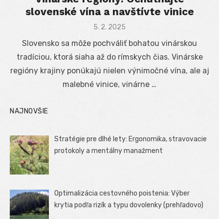
slovenské vína a navštívte vinice
Posted
5. 2. 2025
on
Slovensko sa môže pochváliť bohatou vinárskou
tradíciou, ktorá siaha až do rímskych čias. Vinárske
regióny krajiny ponúkajú nielen výnimočné vína, ale aj
malebné vinice, vinárne …
NAJNOVŠIE
Stratégie pre dlhé lety: Ergonomika, stravovacie
protokoly a mentálny manažment
Optimalizácia cestovného poistenia: Výber
krytia podľa rizík a typu dovolenky (prehľadovo)