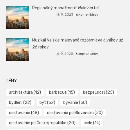
Regionálný manažment Waldviertel
4. 9. 2023
6 komentárov
Muzikál Na skle maľované rozosmieva divákov už
26 rokov
6. 9. 2023
6 komentárov
TÉMY
architektúra
(12)
barbecue
(15)
bezpečnosť
(25)
bydlení
(22)
byt
(52)
bývanie
(50)
cestovanie
(48)
cestovanie po Slovensku
(20)
cestovanie po Českej republike
(20)
ciele
(14)