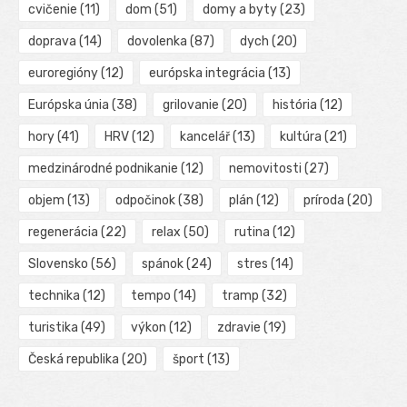
cvičenie
(11)
dom
(51)
domy a byty
(23)
doprava
(14)
dovolenka
(87)
dych
(20)
euroregióny
(12)
európska integrácia
(13)
Európska únia
(38)
grilovanie
(20)
história
(12)
hory
(41)
HRV
(12)
kancelář
(13)
kultúra
(21)
medzinárodné podnikanie
(12)
nemovitosti
(27)
objem
(13)
odpočinok
(38)
plán
(12)
príroda
(20)
regenerácia
(22)
relax
(50)
rutina
(12)
Slovensko
(56)
spánok
(24)
stres
(14)
technika
(12)
tempo
(14)
tramp
(32)
turistika
(49)
výkon
(12)
zdravie
(19)
Česká republika
(20)
šport
(13)