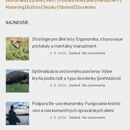
Ekonomika
|
Zdravie
|
SWOT
|
Podnikateľský plán
|
Manažment
|
Marketing
|
Kultúra
|
Skúšky
|
Obchod
|
Dovolenka
NAJNOVŠIE
Stratégie pre dlhé lety: Ergonomika, stravovacie
protokoly a mentálny manažment
5. 8. 2026
Jankoš
No comments
Optimalizácia cestovného poistenia: Výber
krytia podľa rizík a typu dovolenky (prehľadovo)
2. 8. 2026
Jankoš
No comments
Podpora Re-use ekonomiky: Fungovanie knižníc
vecí a rola komunitných opravárskych dielní
2. 8. 2026
Jankoš
No comments