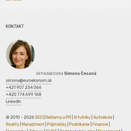
KONTAKT
šéfredaktorka
Simona Česaná
simona@euroekonom.sk
+421 907 234 066
+420 774 699 168
LinkedIn
© 2010 - 2026
SEO
|
Reklama a PR
|
Vrtuľníky
|
Autoškola
|
Reality
|
Manažment
|
Prijímáčky
|
Podnikanie
|
Financie
|