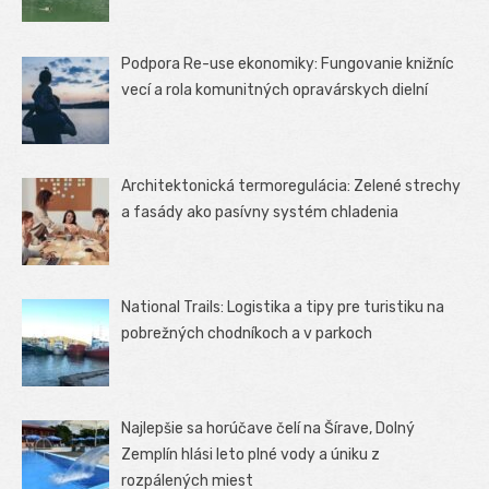
Podpora Re-use ekonomiky: Fungovanie knižníc
vecí a rola komunitných opravárskych dielní
Architektonická termoregulácia: Zelené strechy
a fasády ako pasívny systém chladenia
National Trails: Logistika a tipy pre turistiku na
pobrežných chodníkoch a v parkoch
Najlepšie sa horúčave čelí na Šírave, Dolný
Zemplín hlási leto plné vody a úniku z
rozpálených miest