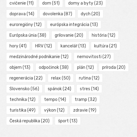
cvičenie
(11)
dom
(51)
domy a byty
(23)
doprava
(14)
dovolenka
(87)
dych
(20)
euroregióny
(12)
európska integrácia
(13)
Európska únia
(38)
grilovanie
(20)
história
(12)
hory
(41)
HRV
(12)
kancelář
(13)
kultúra
(21)
medzinárodné podnikanie
(12)
nemovitosti
(27)
objem
(13)
odpočinok
(38)
plán
(12)
príroda
(20)
regenerácia
(22)
relax
(50)
rutina
(12)
Slovensko
(56)
spánok
(24)
stres
(14)
technika
(12)
tempo
(14)
tramp
(32)
turistika
(49)
výkon
(12)
zdravie
(19)
Česká republika
(20)
šport
(13)