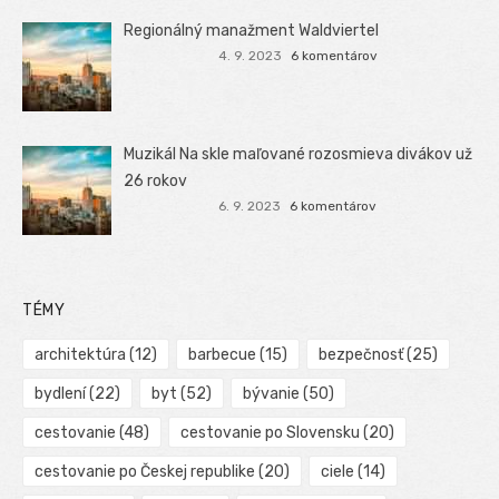
Regionálný manažment Waldviertel
4. 9. 2023
6 komentárov
Muzikál Na skle maľované rozosmieva divákov už
26 rokov
6. 9. 2023
6 komentárov
TÉMY
architektúra
(12)
barbecue
(15)
bezpečnosť
(25)
bydlení
(22)
byt
(52)
bývanie
(50)
cestovanie
(48)
cestovanie po Slovensku
(20)
cestovanie po Českej republike
(20)
ciele
(14)