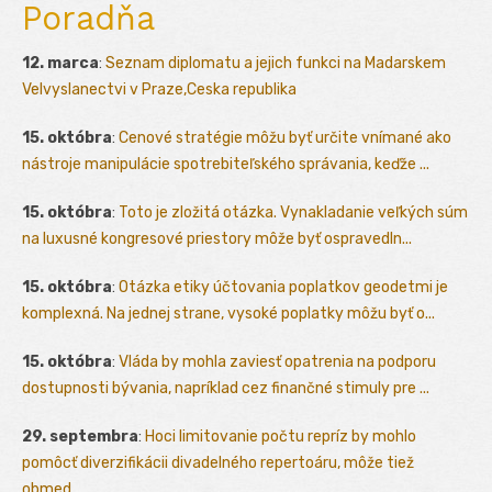
Poradňa
12. marca
:
Seznam diplomatu a jejich funkci na Madarskem
Velvyslanectvi v Praze,Ceska republika
15. októbra
:
Cenové stratégie môžu byť určite vnímané ako
nástroje manipulácie spotrebiteľského správania, keďže ...
15. októbra
:
Toto je zložitá otázka. Vynakladanie veľkých súm
na luxusné kongresové priestory môže byť ospravedln...
15. októbra
:
Otázka etiky účtovania poplatkov geodetmi je
komplexná. Na jednej strane, vysoké poplatky môžu byť o...
15. októbra
:
Vláda by mohla zaviesť opatrenia na podporu
dostupnosti bývania, napríklad cez finančné stimuly pre ...
29. septembra
:
Hoci limitovanie počtu repríz by mohlo
pomôcť diverzifikácii divadelného repertoáru, môže tiež
obmed...