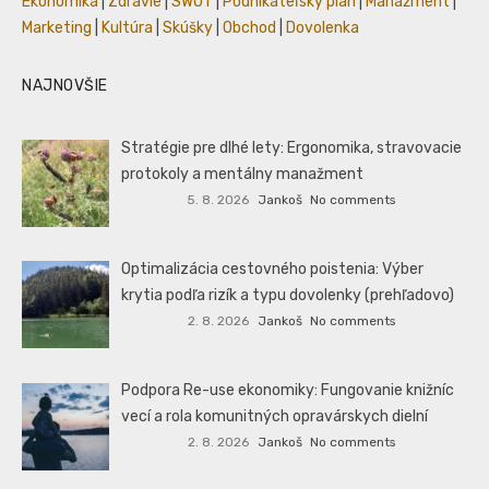
Ekonomika
|
Zdravie
|
SWOT
|
Podnikateľský plán
|
Manažment
|
Marketing
|
Kultúra
|
Skúšky
|
Obchod
|
Dovolenka
NAJNOVŠIE
Stratégie pre dlhé lety: Ergonomika, stravovacie
protokoly a mentálny manažment
5. 8. 2026
Jankoš
No comments
Optimalizácia cestovného poistenia: Výber
krytia podľa rizík a typu dovolenky (prehľadovo)
2. 8. 2026
Jankoš
No comments
Podpora Re-use ekonomiky: Fungovanie knižníc
vecí a rola komunitných opravárskych dielní
2. 8. 2026
Jankoš
No comments