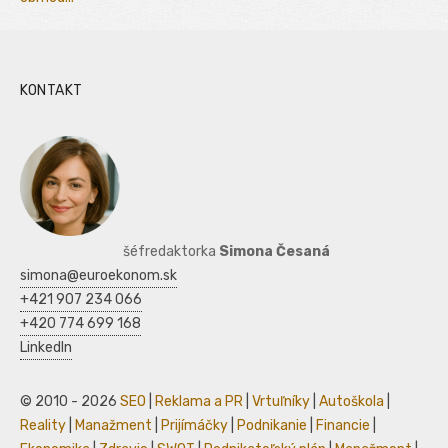
KONTAKT
šéfredaktorka
Simona Česaná
simona@euroekonom.sk
+421 907 234 066
+420 774 699 168
LinkedIn
© 2010 - 2026
SEO
|
Reklama a PR
|
Vrtuľníky
|
Autoškola
|
Reality
|
Manažment
|
Prijímáčky
|
Podnikanie
|
Financie
|