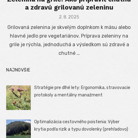
a zdravú grilovanú zeleninu
Posted
2. 8. 2025
on
Grilovaná zelenina je skvelým doplnkom k mäsu alebo
hlavné jedlo pre vegetariánov. Príprava zeleniny na
grile je rýchla, jednoduchá a výsledkom sú zdravé a
chutné …
NAJNOVŠIE
Stratégie pre dlhé lety: Ergonomika, stravovacie
protokoly a mentálny manažment
Optimalizácia cestovného poistenia: Výber
krytia podľa rizík a typu dovolenky (prehľadovo)