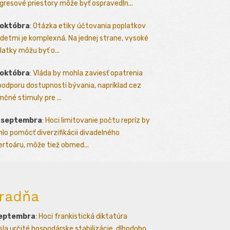
gresové priestory môže byť ospravedln...
 októbra
:
Otázka etiky účtovania poplatkov
detmi je komplexná. Na jednej strane, vysoké
latky môžu byť o...
 októbra
:
Vláda by mohla zaviesť opatrenia
podporu dostupnosti bývania, napríklad cez
nčné stimuly pre ...
. septembra
:
Hoci limitovanie počtu repríz by
lo pomôcť diverzifikácii divadelného
ertoáru, môže tiež obmed...
radňa
septembra
:
Hoci frankistická diktatúra
esla určité hospodárske stabilizácie, dlhodobo