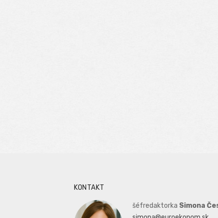
KONTAKT
šéfredaktorka
Simona Če
simona@euroekonom.sk