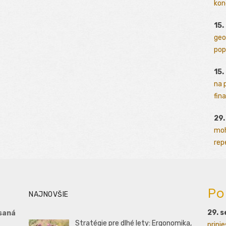
kon
15.
geo
pop
15.
na 
fina
29
moh
rep
Po
NAJNOVŠIE
29. 
saná
Stratégie pre dlhé lety: Ergonomika,
prini