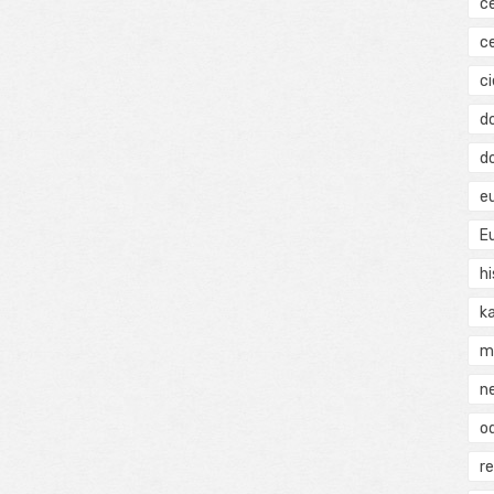
c
c
ci
d
d
e
E
hi
k
m
n
o
r