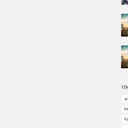
TÉ
a
b
b