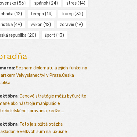
lovensko
(56)
spánok
(24)
stres
(14)
echnika
(12)
tempo
(14)
tramp
(32)
ristika
(49)
výkon
(12)
zdravie
(19)
eská republika
(20)
šport
(13)
oradňa
 marca
:
Seznam diplomatu a jejich funkci na
arskem Velvyslanectvi v Praze,Ceska
ublika
 októbra
:
Cenové stratégie môžu byť určite
mané ako nástroje manipulácie
trebiteľského správania, keďže ...
 októbra
:
Toto je zložitá otázka.
akladanie veľkých súm na luxusné