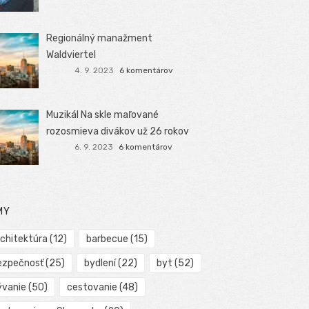
Regionálný manažment
Waldviertel
4. 9. 2023
6 komentárov
Muzikál Na skle maľované
rozosmieva divákov už 26 rokov
6. 9. 2023
6 komentárov
MY
rchitektúra
(12)
barbecue
(15)
ezpečnosť
(25)
bydlení
(22)
byt
(52)
ývanie
(50)
cestovanie
(48)