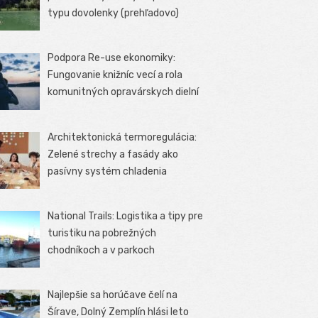
typu dovolenky (prehľadovo)
Podpora Re-use ekonomiky:
Fungovanie knižníc vecí a rola
komunitných opravárskych dielní
Architektonická termoregulácia:
Zelené strechy a fasády ako
pasívny systém chladenia
National Trails: Logistika a tipy pre
turistiku na pobrežných
chodníkoch a v parkoch
Najlepšie sa horúčave čelí na
Šírave, Dolný Zemplín hlási leto