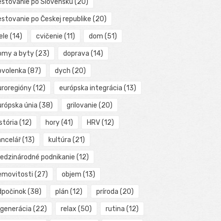
estovanie po Slovensku
(20)
estovanie po Českej republike
(20)
ele
(14)
cvičenie
(11)
dom
(51)
omy a byty
(23)
doprava
(14)
ovolenka
(87)
dych
(20)
uroregióny
(12)
európska integrácia
(13)
urópska únia
(38)
grilovanie
(20)
stória
(12)
hory
(41)
HRV
(12)
ancelář
(13)
kultúra
(21)
edzinárodné podnikanie
(12)
emovitosti
(27)
objem
(13)
dpočinok
(38)
plán
(12)
príroda
(20)
egenerácia
(22)
relax
(50)
rutina
(12)