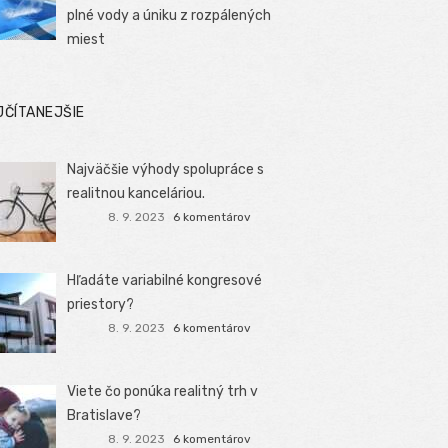
plné vody a úniku z rozpálených
miest
JČÍTANEJŠIE
Najväčšie výhody spolupráce s
realitnou kanceláriou.
8. 9. 2023
6 komentárov
Hľadáte variabilné kongresové
priestory?
8. 9. 2023
6 komentárov
Viete čo ponúka realitný trh v
Bratislave?
8. 9. 2023
6 komentárov