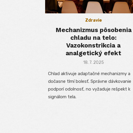
Zdravie
Mechanizmus pôsobenia
chladu na telo:
Vazokonstrikcia a
analgetický efekt
Posted
18. 7. 2025
on
Chlad aktivuje adaptačné mechanizmy a
dočasne tlmí bolesť. Správne dávkovanie
podporí odolnosť, no vyžaduje rešpekt k
signálom tela.