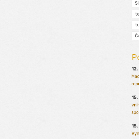
S
t
tu
Č
P
12.
Mad
rep
15.
vní
spo
15.
Vyn