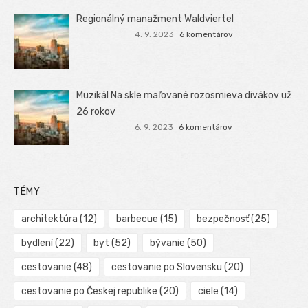
Regionálný manažment Waldviertel
4. 9. 2023
6 komentárov
Muzikál Na skle maľované rozosmieva divákov už
26 rokov
6. 9. 2023
6 komentárov
TÉMY
architektúra
(12)
barbecue
(15)
bezpečnosť
(25)
bydlení
(22)
byt
(52)
bývanie
(50)
cestovanie
(48)
cestovanie po Slovensku
(20)
cestovanie po Českej republike
(20)
ciele
(14)