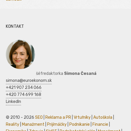
KONTAKT
šéfredaktorka
Simona Česaná
simona@euroekonom.sk
+421 907 234 066
+420 774 699 168
LinkedIn
© 2010 - 2026
SEO
|
Reklama a PR
|
Vrtuľníky
|
Autoškola
|
Reality
|
Manažment
|
Prijímáčky
|
Podnikanie
|
Financie
|