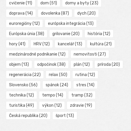
cvičenie
(11)
dom
(51)
domy a byty
(23)
doprava
(14)
dovolenka
(87)
dych
(20)
euroregióny
(12)
európska integrácia
(13)
Európska únia
(38)
grilovanie
(20)
história
(12)
hory
(41)
HRV
(12)
kancelář
(13)
kultúra
(21)
medzinárodné podnikanie
(12)
nemovitosti
(27)
objem
(13)
odpočinok
(38)
plán
(12)
príroda
(20)
regenerácia
(22)
relax
(50)
rutina
(12)
Slovensko
(56)
spánok
(24)
stres
(14)
technika
(12)
tempo
(14)
tramp
(32)
turistika
(49)
výkon
(12)
zdravie
(19)
Česká republika
(20)
šport
(13)