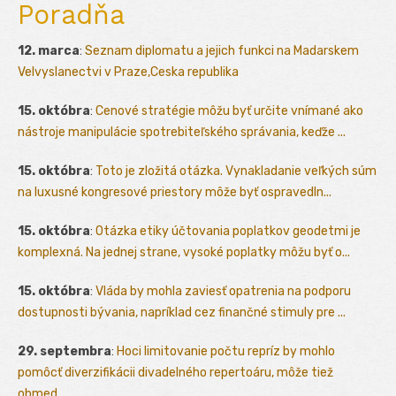
Poradňa
12. marca
:
Seznam diplomatu a jejich funkci na Madarskem
Velvyslanectvi v Praze,Ceska republika
15. októbra
:
Cenové stratégie môžu byť určite vnímané ako
nástroje manipulácie spotrebiteľského správania, keďže ...
15. októbra
:
Toto je zložitá otázka. Vynakladanie veľkých súm
na luxusné kongresové priestory môže byť ospravedln...
15. októbra
:
Otázka etiky účtovania poplatkov geodetmi je
komplexná. Na jednej strane, vysoké poplatky môžu byť o...
15. októbra
:
Vláda by mohla zaviesť opatrenia na podporu
dostupnosti bývania, napríklad cez finančné stimuly pre ...
29. septembra
:
Hoci limitovanie počtu repríz by mohlo
pomôcť diverzifikácii divadelného repertoáru, môže tiež
obmed...