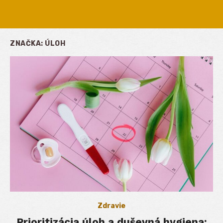
ZNAČKA:
ÚLOH
Zdravie
Prioritizácia úloh a duševná hygiena: