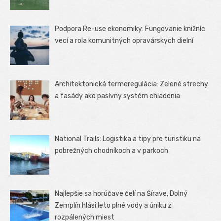
Podpora Re-use ekonomiky: Fungovanie knižníc
vecí a rola komunitných opravárskych dielní
Architektonická termoregulácia: Zelené strechy
a fasády ako pasívny systém chladenia
National Trails: Logistika a tipy pre turistiku na
pobrežných chodníkoch a v parkoch
Najlepšie sa horúčave čelí na Šírave, Dolný
Zemplín hlási leto plné vody a úniku z
rozpálených miest