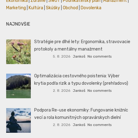
Ekonomika
|
Zdravie
|
SWOT
|
Podnikateľský plán
|
Manažment
|
Marketing
|
Kultúra
|
Skúšky
|
Obchod
|
Dovolenka
NAJNOVŠIE
Stratégie pre dlhé lety: Ergonomika, stravovacie
protokoly a mentálny manažment
5. 8. 2026
Jankoš
No comments
Optimalizácia cestovného poistenia: Výber
krytia podľa rizík a typu dovolenky (prehľadovo)
2. 8. 2026
Jankoš
No comments
Podpora Re-use ekonomiky: Fungovanie knižníc
vecí a rola komunitných opravárskych dielní
2. 8. 2026
Jankoš
No comments