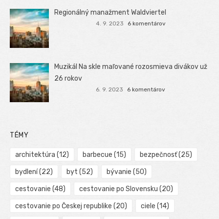
Regionálný manažment Waldviertel
4. 9. 2023
6 komentárov
Muzikál Na skle maľované rozosmieva divákov už
26 rokov
6. 9. 2023
6 komentárov
TÉMY
architektúra
(12)
barbecue
(15)
bezpečnosť
(25)
bydlení
(22)
byt
(52)
bývanie
(50)
cestovanie
(48)
cestovanie po Slovensku
(20)
cestovanie po Českej republike
(20)
ciele
(14)