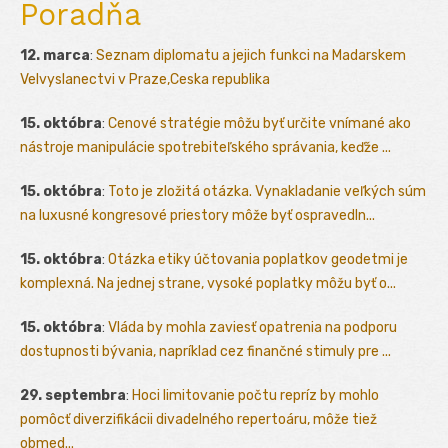
Poradňa
12. marca
:
Seznam diplomatu a jejich funkci na Madarskem
Velvyslanectvi v Praze,Ceska republika
15. októbra
:
Cenové stratégie môžu byť určite vnímané ako
nástroje manipulácie spotrebiteľského správania, keďže ...
15. októbra
:
Toto je zložitá otázka. Vynakladanie veľkých súm
na luxusné kongresové priestory môže byť ospravedln...
15. októbra
:
Otázka etiky účtovania poplatkov geodetmi je
komplexná. Na jednej strane, vysoké poplatky môžu byť o...
15. októbra
:
Vláda by mohla zaviesť opatrenia na podporu
dostupnosti bývania, napríklad cez finančné stimuly pre ...
29. septembra
:
Hoci limitovanie počtu repríz by mohlo
pomôcť diverzifikácii divadelného repertoáru, môže tiež
obmed...