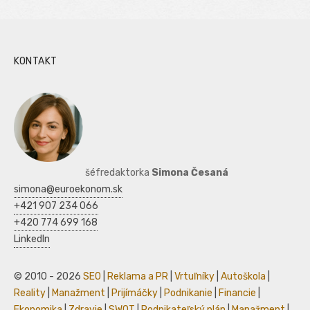
KONTAKT
šéfredaktorka
Simona Česaná
simona@euroekonom.sk
+421 907 234 066
+420 774 699 168
LinkedIn
© 2010 - 2026
SEO
|
Reklama a PR
|
Vrtuľníky
|
Autoškola
|
Reality
|
Manažment
|
Prijímáčky
|
Podnikanie
|
Financie
|
Ekonomika
|
Zdravie
|
SWOT
|
Podnikateľský plán
|
Manažment
|