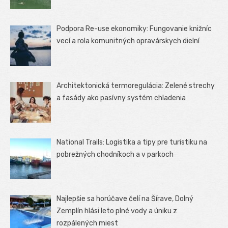
Podpora Re-use ekonomiky: Fungovanie knižníc
vecí a rola komunitných opravárskych dielní
Architektonická termoregulácia: Zelené strechy
a fasády ako pasívny systém chladenia
National Trails: Logistika a tipy pre turistiku na
pobrežných chodníkoch a v parkoch
Najlepšie sa horúčave čelí na Šírave, Dolný
Zemplín hlási leto plné vody a úniku z
rozpálených miest