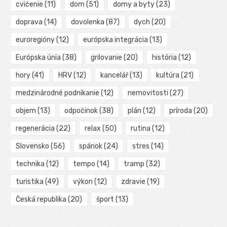
cvičenie
(11)
dom
(51)
domy a byty
(23)
doprava
(14)
dovolenka
(87)
dych
(20)
euroregióny
(12)
európska integrácia
(13)
Európska únia
(38)
grilovanie
(20)
história
(12)
hory
(41)
HRV
(12)
kancelář
(13)
kultúra
(21)
medzinárodné podnikanie
(12)
nemovitosti
(27)
objem
(13)
odpočinok
(38)
plán
(12)
príroda
(20)
regenerácia
(22)
relax
(50)
rutina
(12)
Slovensko
(56)
spánok
(24)
stres
(14)
technika
(12)
tempo
(14)
tramp
(32)
turistika
(49)
výkon
(12)
zdravie
(19)
Česká republika
(20)
šport
(13)