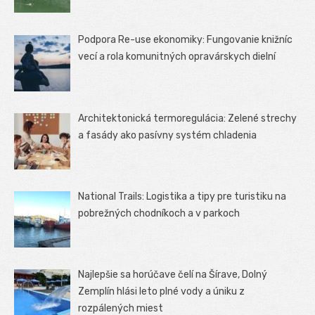
Podpora Re-use ekonomiky: Fungovanie knižníc
vecí a rola komunitných opravárskych dielní
Architektonická termoregulácia: Zelené strechy
a fasády ako pasívny systém chladenia
National Trails: Logistika a tipy pre turistiku na
pobrežných chodníkoch a v parkoch
Najlepšie sa horúčave čelí na Šírave, Dolný
Zemplín hlási leto plné vody a úniku z
rozpálených miest