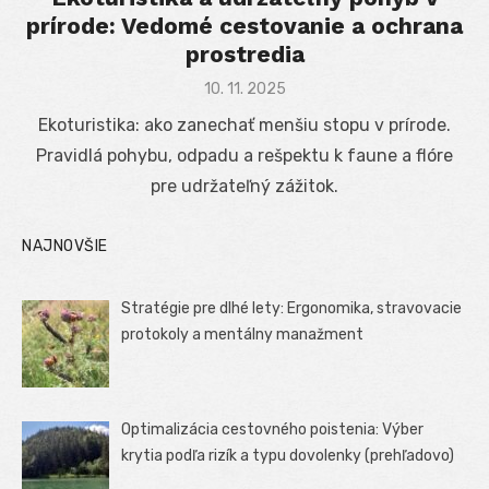
prírode: Vedomé cestovanie a ochrana
prostredia
Posted
10. 11. 2025
on
Ekoturistika: ako zanechať menšiu stopu v prírode.
Pravidlá pohybu, odpadu a rešpektu k faune a flóre
pre udržateľný zážitok.
NAJNOVŠIE
Stratégie pre dlhé lety: Ergonomika, stravovacie
protokoly a mentálny manažment
Optimalizácia cestovného poistenia: Výber
krytia podľa rizík a typu dovolenky (prehľadovo)