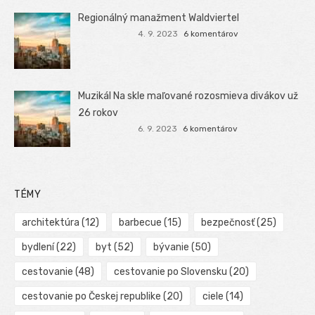
Regionálný manažment Waldviertel
4. 9. 2023
6 komentárov
Muzikál Na skle maľované rozosmieva divákov už
26 rokov
6. 9. 2023
6 komentárov
TÉMY
architektúra
(12)
barbecue
(15)
bezpečnosť
(25)
bydlení
(22)
byt
(52)
bývanie
(50)
cestovanie
(48)
cestovanie po Slovensku
(20)
cestovanie po Českej republike
(20)
ciele
(14)