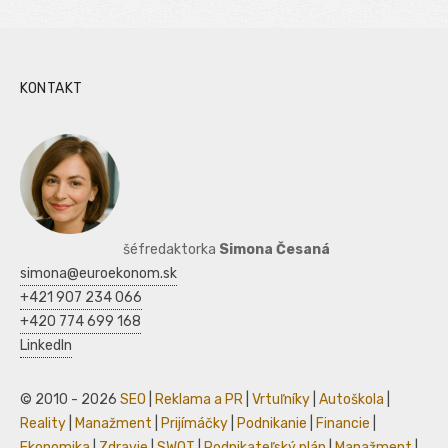
KONTAKT
šéfredaktorka
Simona Česaná
simona@euroekonom.sk
+421 907 234 066
+420 774 699 168
LinkedIn
© 2010 - 2026
SEO
|
Reklama a PR
|
Vrtuľníky
|
Autoškola
|
Reality
|
Manažment
|
Prijímáčky
|
Podnikanie
|
Financie
|
Ekonomika
|
Zdravie
|
SWOT
|
Podnikateľský plán
|
Manažment
|