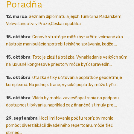
Poradňa
12. marca
:
Seznam diplomatu a jejich funkci na Madarskem
Velvyslanectvi v Praze,Ceska republika
15. októbra
:
Cenové stratégie môžu byť určite vnímané ako
nástroje manipulácie spotrebiteľského správania, keďže ...
15. októbra
:
Toto je zložitá otázka. Vynakladanie veľkých súm
na luxusné kongresové priestory môže byť ospravedln...
15. októbra
:
Otázka etiky účtovania poplatkov geodetmi je
komplexná. Na jednej strane, vysoké poplatky môžu byť o...
15. októbra
:
Vláda by mohla zaviesť opatrenia na podporu
dostupnosti bývania, napríklad cez finančné stimuly pre ...
29. septembra
:
Hoci limitovanie počtu repríz by mohlo
pomôcť diverzifikácii divadelného repertoáru, môže tiež
obmed...