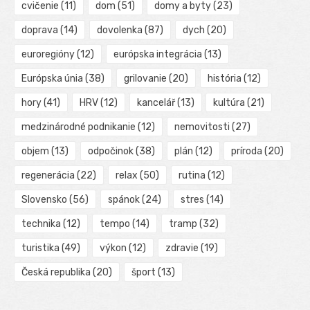
cvičenie
(11)
dom
(51)
domy a byty
(23)
doprava
(14)
dovolenka
(87)
dych
(20)
euroregióny
(12)
európska integrácia
(13)
Európska únia
(38)
grilovanie
(20)
história
(12)
hory
(41)
HRV
(12)
kancelář
(13)
kultúra
(21)
medzinárodné podnikanie
(12)
nemovitosti
(27)
objem
(13)
odpočinok
(38)
plán
(12)
príroda
(20)
regenerácia
(22)
relax
(50)
rutina
(12)
Slovensko
(56)
spánok
(24)
stres
(14)
technika
(12)
tempo
(14)
tramp
(32)
turistika
(49)
výkon
(12)
zdravie
(19)
Česká republika
(20)
šport
(13)