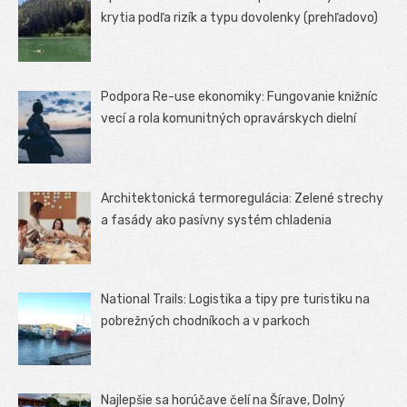
krytia podľa rizík a typu dovolenky (prehľadovo)
Podpora Re-use ekonomiky: Fungovanie knižníc
vecí a rola komunitných opravárskych dielní
Architektonická termoregulácia: Zelené strechy
a fasády ako pasívny systém chladenia
National Trails: Logistika a tipy pre turistiku na
pobrežných chodníkoch a v parkoch
Najlepšie sa horúčave čelí na Šírave, Dolný