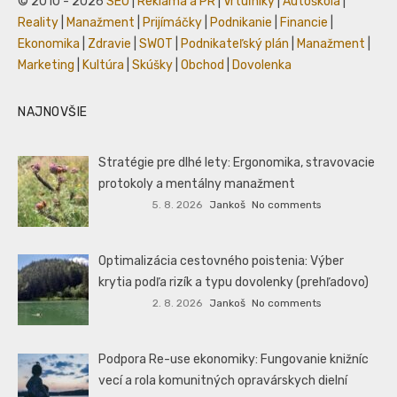
© 2010 - 2026
SEO
|
Reklama a PR
|
Vrtuľníky
|
Autoškola
|
Reality
|
Manažment
|
Prijímáčky
|
Podnikanie
|
Financie
|
Ekonomika
|
Zdravie
|
SWOT
|
Podnikateľský plán
|
Manažment
|
Marketing
|
Kultúra
|
Skúšky
|
Obchod
|
Dovolenka
NAJNOVŠIE
Stratégie pre dlhé lety: Ergonomika, stravovacie
protokoly a mentálny manažment
5. 8. 2026
Jankoš
No comments
Optimalizácia cestovného poistenia: Výber
krytia podľa rizík a typu dovolenky (prehľadovo)
2. 8. 2026
Jankoš
No comments
Podpora Re-use ekonomiky: Fungovanie knižníc
vecí a rola komunitných opravárskych dielní