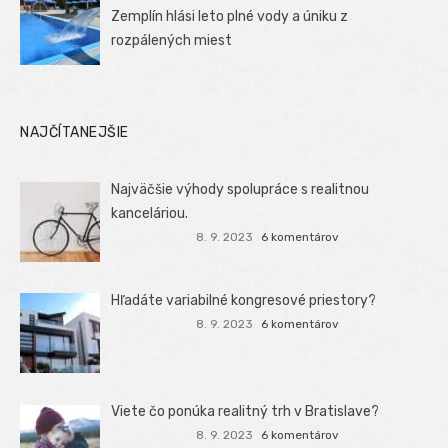
Zemplín hlási leto plné vody a úniku z
rozpálených miest
NAJČÍTANEJŠIE
Najväčšie výhody spolupráce s realitnou
kanceláriou.
8. 9. 2023
6 komentárov
Hľadáte variabilné kongresové priestory?
8. 9. 2023
6 komentárov
Viete čo ponúka realitný trh v Bratislave?
8. 9. 2023
6 komentárov