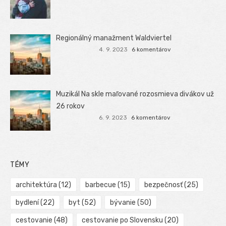
Regionálný manažment Waldviertel
4. 9. 2023
6 komentárov
Muzikál Na skle maľované rozosmieva divákov už
26 rokov
6. 9. 2023
6 komentárov
TÉMY
architektúra
(12)
barbecue
(15)
bezpečnosť
(25)
bydlení
(22)
byt
(52)
bývanie
(50)
cestovanie
(48)
cestovanie po Slovensku
(20)