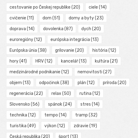
cestovanie po Českej republike
(20)
ciele
(14)
cvičenie
(11)
dom
(51)
domy a byty
(23)
doprava
(14)
dovolenka
(87)
dych
(20)
euroregióny
(12)
európska integrácia
(13)
Európska únia
(38)
grilovanie
(20)
história
(12)
hory
(41)
HRV
(12)
kancelář
(13)
kultúra
(21)
medzinárodné podnikanie
(12)
nemovitosti
(27)
objem
(13)
odpočinok
(38)
plán
(12)
príroda
(20)
regenerácia
(22)
relax
(50)
rutina
(12)
Slovensko
(56)
spánok
(24)
stres
(14)
technika
(12)
tempo
(14)
tramp
(32)
turistika
(49)
výkon
(12)
zdravie
(19)
Česká republika
(20)
šport
(13)