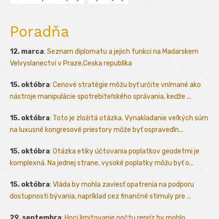
Poradňa
12. marca
:
Seznam diplomatu a jejich funkci na Madarskem
Velvyslanectvi v Praze,Ceska republika
15. októbra
:
Cenové stratégie môžu byť určite vnímané ako
nástroje manipulácie spotrebiteľského správania, keďže ...
15. októbra
:
Toto je zložitá otázka. Vynakladanie veľkých súm
na luxusné kongresové priestory môže byť ospravedln...
15. októbra
:
Otázka etiky účtovania poplatkov geodetmi je
komplexná. Na jednej strane, vysoké poplatky môžu byť o...
15. októbra
:
Vláda by mohla zaviesť opatrenia na podporu
dostupnosti bývania, napríklad cez finančné stimuly pre ...
29. septembra
:
Hoci limitovanie počtu repríz by mohlo