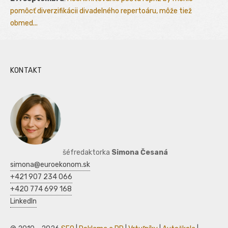
pomôcť diverzifikácii divadelného repertoáru, môže tiež
obmed...
KONTAKT
šéfredaktorka
Simona Česaná
simona@euroekonom.sk
+421 907 234 066
+420 774 699 168
LinkedIn