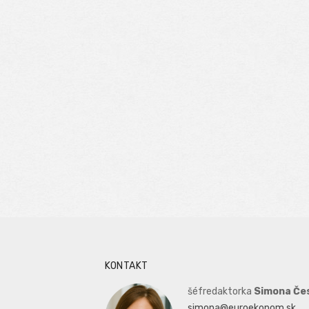
KONTAKT
šéfredaktorka
Simona Če
simona@euroekonom.sk