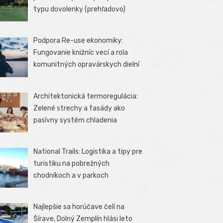
typu dovolenky (prehľadovo)
Podpora Re-use ekonomiky:
Fungovanie knižníc vecí a rola
komunitných opravárskych dielní
Architektonická termoregulácia:
Zelené strechy a fasády ako
pasívny systém chladenia
National Trails: Logistika a tipy pre
turistiku na pobrežných
chodníkoch a v parkoch
Najlepšie sa horúčave čelí na
Šírave, Dolný Zemplín hlási leto