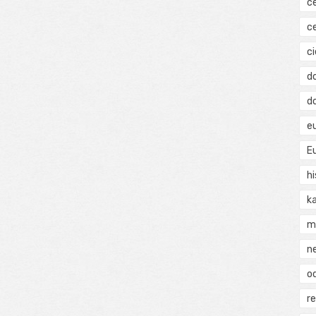
c
c
ci
d
d
e
E
hi
k
m
n
o
r