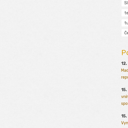
S
t
tu
Č
P
12.
Mad
rep
15.
vní
spo
15.
Vyn