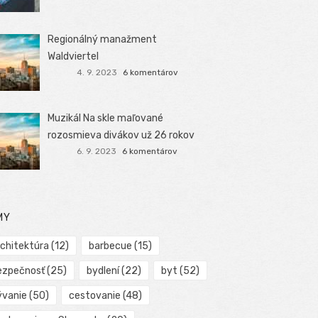
Regionálný manažment
Waldviertel
4. 9. 2023
6 komentárov
Muzikál Na skle maľované
rozosmieva divákov už 26 rokov
6. 9. 2023
6 komentárov
MY
rchitektúra
(12)
barbecue
(15)
ezpečnosť
(25)
bydlení
(22)
byt
(52)
ývanie
(50)
cestovanie
(48)