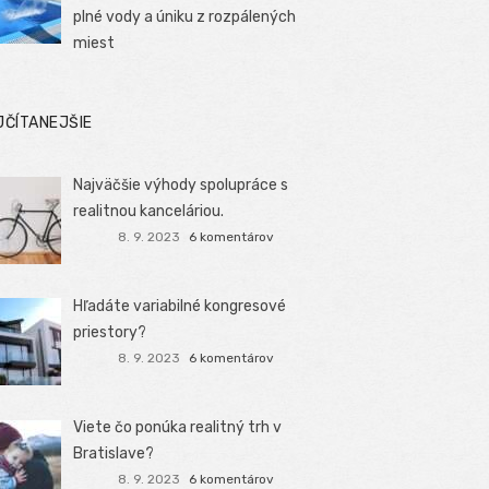
plné vody a úniku z rozpálených
miest
JČÍTANEJŠIE
Najväčšie výhody spolupráce s
realitnou kanceláriou.
8. 9. 2023
6 komentárov
Hľadáte variabilné kongresové
priestory?
8. 9. 2023
6 komentárov
Viete čo ponúka realitný trh v
Bratislave?
8. 9. 2023
6 komentárov