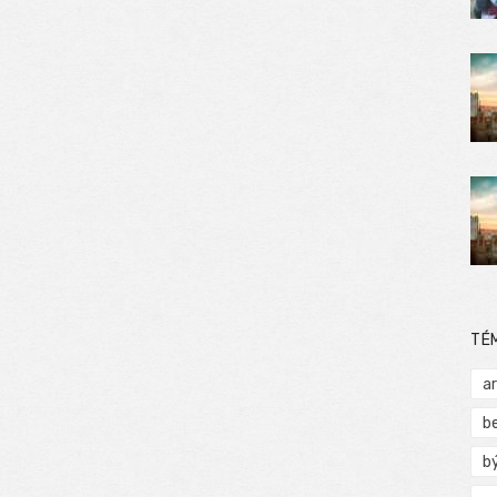
TÉ
a
b
b