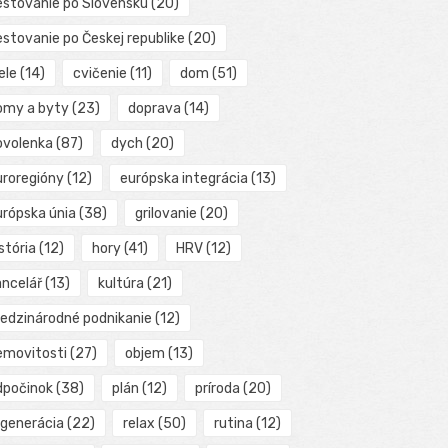
estovanie po Slovensku
(20)
estovanie po Českej republike
(20)
ele
(14)
cvičenie
(11)
dom
(51)
omy a byty
(23)
doprava
(14)
ovolenka
(87)
dych
(20)
uroregióny
(12)
európska integrácia
(13)
urópska únia
(38)
grilovanie
(20)
stória
(12)
hory
(41)
HRV
(12)
ancelář
(13)
kultúra
(21)
edzinárodné podnikanie
(12)
emovitosti
(27)
objem
(13)
dpočinok
(38)
plán
(12)
príroda
(20)
egenerácia
(22)
relax
(50)
rutina
(12)