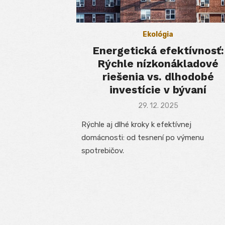
Ekológia
Energetická efektívnosť:
Rýchle nízkonákladové
riešenia vs. dlhodobé
investície v bývaní
Posted
29. 12. 2025
on
Rýchle aj dlhé kroky k efektívnej
domácnosti: od tesnení po výmenu
spotrebičov.