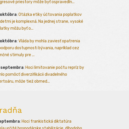
gresové priestory môže byť ospravedln...
 októbra
:
Otázka etiky účtovania poplatkov
detmi je komplexná. Na jednej strane, vysoké
latky môžu byť o...
 októbra
:
Vláda by mohla zaviesť opatrenia
podporu dostupnosti bývania, napríklad cez
nčné stimuly pre ...
. septembra
:
Hoci limitovanie počtu repríz by
lo pomôcť diverzifikácii divadelného
ertoáru, môže tiež obmed...
radňa
septembra
:
Hoci frankistická diktatúra
esla určité hospodárske stabilizácie, dlhodobo