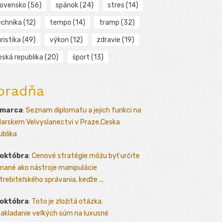
lovensko
(56)
spánok
(24)
stres
(14)
echnika
(12)
tempo
(14)
tramp
(32)
ristika
(49)
výkon
(12)
zdravie
(19)
eská republika
(20)
šport
(13)
oradňa
 marca
:
Seznam diplomatu a jejich funkci na
arskem Velvyslanectvi v Praze,Ceska
ublika
 októbra
:
Cenové stratégie môžu byť určite
mané ako nástroje manipulácie
trebiteľského správania, keďže ...
 októbra
:
Toto je zložitá otázka.
akladanie veľkých súm na luxusné