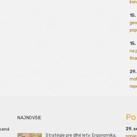
kon
15.
geo
pop
15.
na 
fina
29
moh
rep
Po
NAJNOVŠIE
29. 
saná
Stratégie pre dlhé lety: Ergonomika,
prini