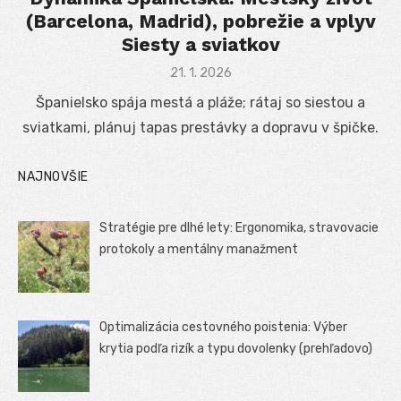
(Barcelona, Madrid), pobrežie a vplyv
Siesty a sviatkov
Posted
21. 1. 2026
on
Španielsko spája mestá a pláže; rátaj so siestou a
sviatkami, plánuj tapas prestávky a dopravu v špičke.
NAJNOVŠIE
Stratégie pre dlhé lety: Ergonomika, stravovacie
protokoly a mentálny manažment
Optimalizácia cestovného poistenia: Výber
krytia podľa rizík a typu dovolenky (prehľadovo)