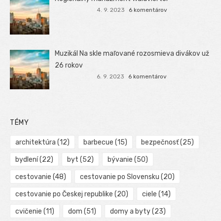
4. 9. 2023
6 komentárov
Muzikál Na skle maľované rozosmieva divákov už
26 rokov
6. 9. 2023
6 komentárov
TÉMY
architektúra
(12)
barbecue
(15)
bezpečnosť
(25)
bydlení
(22)
byt
(52)
bývanie
(50)
cestovanie
(48)
cestovanie po Slovensku
(20)
cestovanie po Českej republike
(20)
ciele
(14)
cvičenie
(11)
dom
(51)
domy a byty
(23)