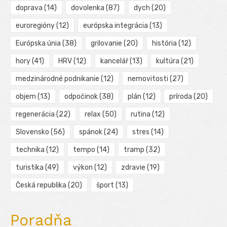
doprava
(14)
dovolenka
(87)
dych
(20)
euroregióny
(12)
európska integrácia
(13)
Európska únia
(38)
grilovanie
(20)
história
(12)
hory
(41)
HRV
(12)
kancelář
(13)
kultúra
(21)
medzinárodné podnikanie
(12)
nemovitosti
(27)
objem
(13)
odpočinok
(38)
plán
(12)
príroda
(20)
regenerácia
(22)
relax
(50)
rutina
(12)
Slovensko
(56)
spánok
(24)
stres
(14)
technika
(12)
tempo
(14)
tramp
(32)
turistika
(49)
výkon
(12)
zdravie
(19)
Česká republika
(20)
šport
(13)
Poradňa