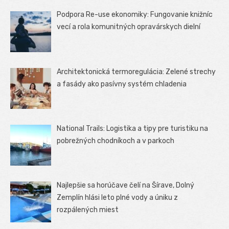
Podpora Re-use ekonomiky: Fungovanie knižníc
vecí a rola komunitných opravárskych dielní
Architektonická termoregulácia: Zelené strechy
a fasády ako pasívny systém chladenia
National Trails: Logistika a tipy pre turistiku na
pobrežných chodníkoch a v parkoch
Najlepšie sa horúčave čelí na Šírave, Dolný
Zemplín hlási leto plné vody a úniku z
rozpálených miest