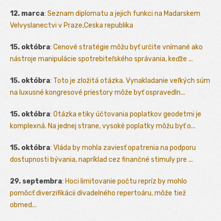
12. marca
:
Seznam diplomatu a jejich funkci na Madarskem
Velvyslanectvi v Praze,Ceska republika
15. októbra
:
Cenové stratégie môžu byť určite vnímané ako
nástroje manipulácie spotrebiteľského správania, keďže ...
15. októbra
:
Toto je zložitá otázka. Vynakladanie veľkých súm
na luxusné kongresové priestory môže byť ospravedln...
15. októbra
:
Otázka etiky účtovania poplatkov geodetmi je
komplexná. Na jednej strane, vysoké poplatky môžu byť o...
15. októbra
:
Vláda by mohla zaviesť opatrenia na podporu
dostupnosti bývania, napríklad cez finančné stimuly pre ...
29. septembra
:
Hoci limitovanie počtu repríz by mohlo
pomôcť diverzifikácii divadelného repertoáru, môže tiež
obmed...