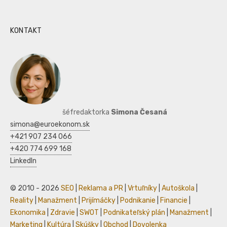
KONTAKT
šéfredaktorka
Simona Česaná
simona@euroekonom.sk
+421 907 234 066
+420 774 699 168
LinkedIn
© 2010 - 2026
SEO
|
Reklama a PR
|
Vrtuľníky
|
Autoškola
|
Reality
|
Manažment
|
Prijímáčky
|
Podnikanie
|
Financie
|
Ekonomika
|
Zdravie
|
SWOT
|
Podnikateľský plán
|
Manažment
|
Marketing
|
Kultúra
|
Skúšky
|
Obchod
|
Dovolenka