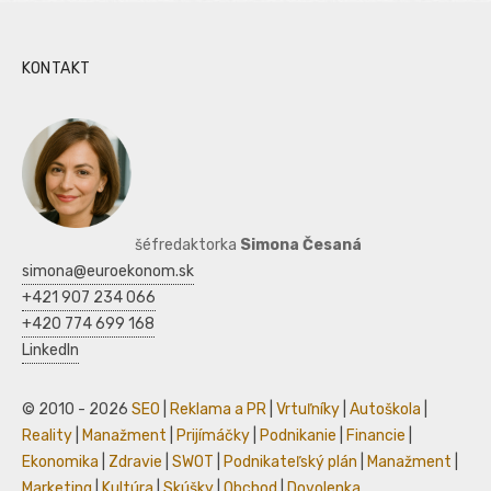
KONTAKT
šéfredaktorka
Simona Česaná
simona@euroekonom.sk
+421 907 234 066
+420 774 699 168
LinkedIn
© 2010 - 2026
SEO
|
Reklama a PR
|
Vrtuľníky
|
Autoškola
|
Reality
|
Manažment
|
Prijímáčky
|
Podnikanie
|
Financie
|
Ekonomika
|
Zdravie
|
SWOT
|
Podnikateľský plán
|
Manažment
|
Marketing
|
Kultúra
|
Skúšky
|
Obchod
|
Dovolenka