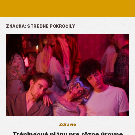
ZNAČKA:
STREDNE POKROČILÝ
Zdravie
Tréningové plány pre rôzne úrovne