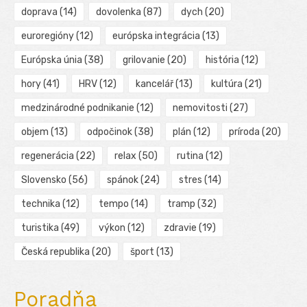
doprava
(14)
dovolenka
(87)
dych
(20)
euroregióny
(12)
európska integrácia
(13)
Európska únia
(38)
grilovanie
(20)
história
(12)
hory
(41)
HRV
(12)
kancelář
(13)
kultúra
(21)
medzinárodné podnikanie
(12)
nemovitosti
(27)
objem
(13)
odpočinok
(38)
plán
(12)
príroda
(20)
regenerácia
(22)
relax
(50)
rutina
(12)
Slovensko
(56)
spánok
(24)
stres
(14)
technika
(12)
tempo
(14)
tramp
(32)
turistika
(49)
výkon
(12)
zdravie
(19)
Česká republika
(20)
šport
(13)
Poradňa