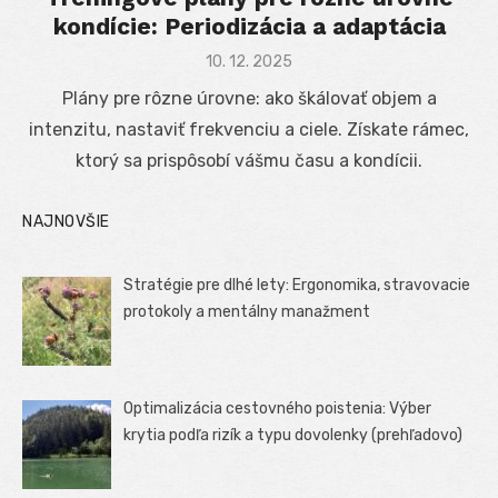
kondície: Periodizácia a adaptácia
Posted
10. 12. 2025
on
Plány pre rôzne úrovne: ako škálovať objem a
intenzitu, nastaviť frekvenciu a ciele. Získate rámec,
ktorý sa prispôsobí vášmu času a kondícii.
NAJNOVŠIE
Stratégie pre dlhé lety: Ergonomika, stravovacie
protokoly a mentálny manažment
Optimalizácia cestovného poistenia: Výber
krytia podľa rizík a typu dovolenky (prehľadovo)