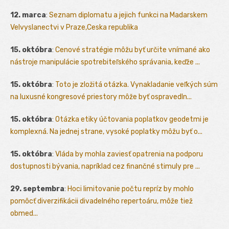
12. marca
:
Seznam diplomatu a jejich funkci na Madarskem
Velvyslanectvi v Praze,Ceska republika
15. októbra
:
Cenové stratégie môžu byť určite vnímané ako
nástroje manipulácie spotrebiteľského správania, keďže ...
15. októbra
:
Toto je zložitá otázka. Vynakladanie veľkých súm
na luxusné kongresové priestory môže byť ospravedln...
15. októbra
:
Otázka etiky účtovania poplatkov geodetmi je
komplexná. Na jednej strane, vysoké poplatky môžu byť o...
15. októbra
:
Vláda by mohla zaviesť opatrenia na podporu
dostupnosti bývania, napríklad cez finančné stimuly pre ...
29. septembra
:
Hoci limitovanie počtu repríz by mohlo
pomôcť diverzifikácii divadelného repertoáru, môže tiež
obmed...