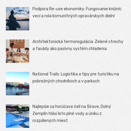
Podpora Re-use ekonomiky: Fungovanie knižníc
vecí a rola komunitných opravárskych dielní
Architektonická termoregulácia: Zelené strechy
a fasády ako pasívny systém chladenia
National Trails: Logistika a tipy pre turistiku na
pobrežných chodníkoch a v parkoch
Najlepšie sa horúčave čelí na Šírave, Dolný
Zemplín hlási leto plné vody a úniku z
rozpálených miest