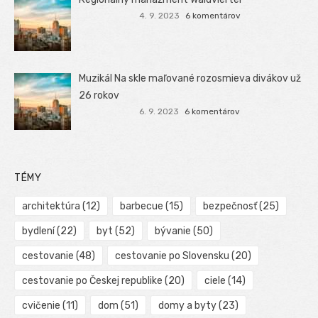
4. 9. 2023
6 komentárov
Muzikál Na skle maľované rozosmieva divákov už
26 rokov
6. 9. 2023
6 komentárov
TÉMY
architektúra
(12)
barbecue
(15)
bezpečnosť
(25)
bydlení
(22)
byt
(52)
bývanie
(50)
cestovanie
(48)
cestovanie po Slovensku
(20)
cestovanie po Českej republike
(20)
ciele
(14)
cvičenie
(11)
dom
(51)
domy a byty
(23)