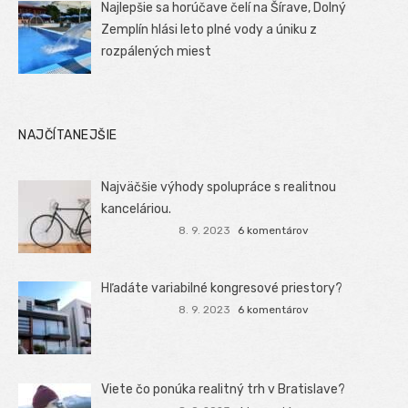
Najlepšie sa horúčave čelí na Šírave, Dolný
Zemplín hlási leto plné vody a úniku z
rozpálených miest
NAJČÍTANEJŠIE
Najväčšie výhody spolupráce s realitnou
kanceláriou.
8. 9. 2023
6 komentárov
Hľadáte variabilné kongresové priestory?
8. 9. 2023
6 komentárov
Viete čo ponúka realitný trh v Bratislave?