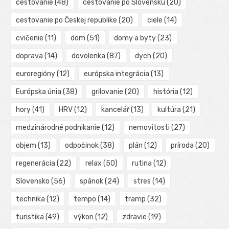
cestovanie
(48)
cestovanie po Slovensku
(20)
cestovanie po Českej republike
(20)
ciele
(14)
cvičenie
(11)
dom
(51)
domy a byty
(23)
doprava
(14)
dovolenka
(87)
dych
(20)
euroregióny
(12)
európska integrácia
(13)
Európska únia
(38)
grilovanie
(20)
história
(12)
hory
(41)
HRV
(12)
kancelář
(13)
kultúra
(21)
medzinárodné podnikanie
(12)
nemovitosti
(27)
objem
(13)
odpočinok
(38)
plán
(12)
príroda
(20)
regenerácia
(22)
relax
(50)
rutina
(12)
Slovensko
(56)
spánok
(24)
stres
(14)
technika
(12)
tempo
(14)
tramp
(32)
turistika
(49)
výkon
(12)
zdravie
(19)