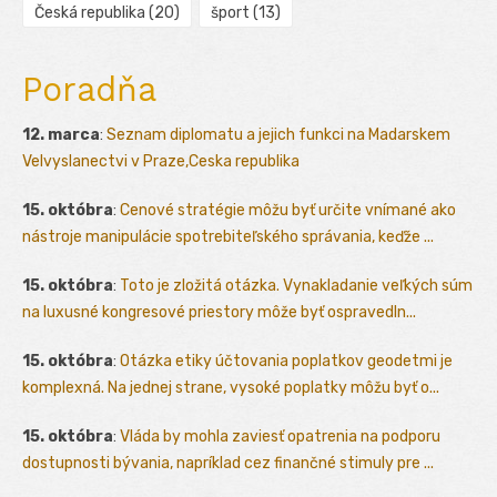
Česká republika
(20)
šport
(13)
Poradňa
12. marca
:
Seznam diplomatu a jejich funkci na Madarskem
Velvyslanectvi v Praze,Ceska republika
15. októbra
:
Cenové stratégie môžu byť určite vnímané ako
nástroje manipulácie spotrebiteľského správania, keďže ...
15. októbra
:
Toto je zložitá otázka. Vynakladanie veľkých súm
na luxusné kongresové priestory môže byť ospravedln...
15. októbra
:
Otázka etiky účtovania poplatkov geodetmi je
komplexná. Na jednej strane, vysoké poplatky môžu byť o...
15. októbra
:
Vláda by mohla zaviesť opatrenia na podporu
dostupnosti bývania, napríklad cez finančné stimuly pre ...