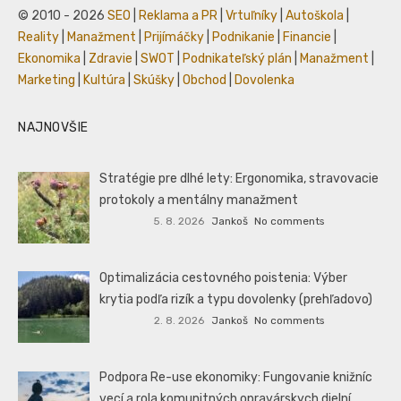
© 2010 - 2026
SEO
|
Reklama a PR
|
Vrtuľníky
|
Autoškola
|
Reality
|
Manažment
|
Prijímáčky
|
Podnikanie
|
Financie
|
Ekonomika
|
Zdravie
|
SWOT
|
Podnikateľský plán
|
Manažment
|
Marketing
|
Kultúra
|
Skúšky
|
Obchod
|
Dovolenka
NAJNOVŠIE
Stratégie pre dlhé lety: Ergonomika, stravovacie
protokoly a mentálny manažment
5. 8. 2026
Jankoš
No comments
Optimalizácia cestovného poistenia: Výber
krytia podľa rizík a typu dovolenky (prehľadovo)
2. 8. 2026
Jankoš
No comments
Podpora Re-use ekonomiky: Fungovanie knižníc
vecí a rola komunitných opravárskych dielní