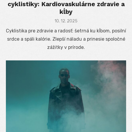
cyklistiky: Kardiovaskulárne zdravie a
kĺby
Posted
10. 12. 2025
on
Cyklistika pre zdravie a radosť: šetrná ku kĺbom, posilní
srdce a spáli kalórie. Zlepší náladu a prinesie spoločné
zážitky v prírode.