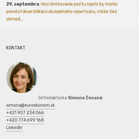
29. septembra
:
Hoci limitovanie počtu repríz by mohlo
pomôcť diverzifikácii divadelného repertoáru, môže tiež
obmed...
KONTAKT
šéfredaktorka
Simona Česaná
simona@euroekonom.sk
+421 907 234 066
+420 774 699 168
LinkedIn