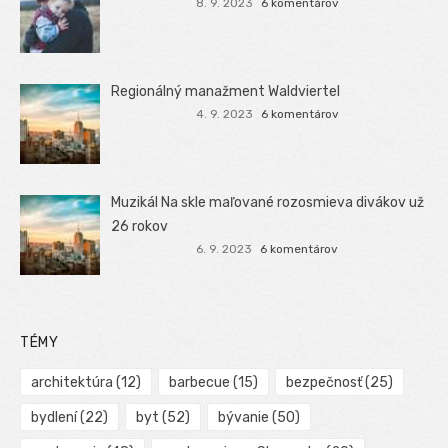
8. 9. 2023
6 komentárov
Regionálný manažment Waldviertel
4. 9. 2023
6 komentárov
Muzikál Na skle maľované rozosmieva divákov už
26 rokov
6. 9. 2023
6 komentárov
TÉMY
architektúra
(12)
barbecue
(15)
bezpečnosť
(25)
bydlení
(22)
byt
(52)
bývanie
(50)