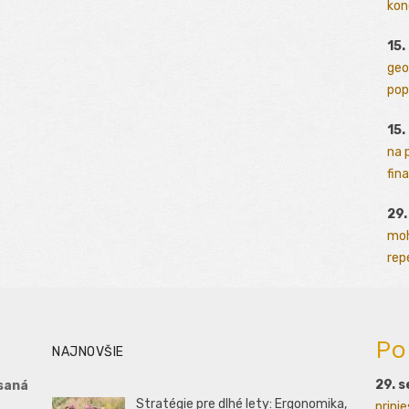
kon
15.
geo
pop
15.
na 
fina
29
moh
rep
Po
NAJNOVŠIE
29. 
saná
Stratégie pre dlhé lety: Ergonomika,
prini