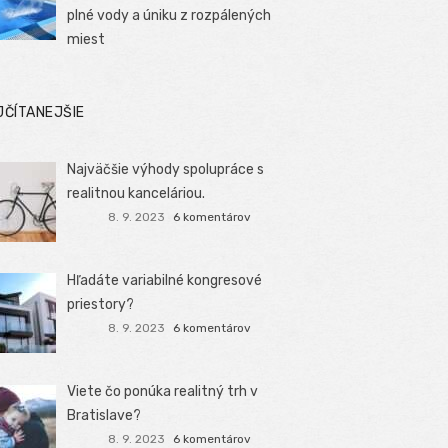
plné vody a úniku z rozpálených
miest
JČÍTANEJŠIE
Najväčšie výhody spolupráce s
realitnou kanceláriou.
8. 9. 2023
6 komentárov
Hľadáte variabilné kongresové
priestory?
8. 9. 2023
6 komentárov
Viete čo ponúka realitný trh v
Bratislave?
8. 9. 2023
6 komentárov