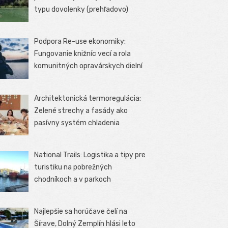
typu dovolenky (prehľadovo)
Podpora Re-use ekonomiky:
Fungovanie knižníc vecí a rola
komunitných opravárskych dielní
Architektonická termoregulácia:
Zelené strechy a fasády ako
pasívny systém chladenia
National Trails: Logistika a tipy pre
turistiku na pobrežných
chodníkoch a v parkoch
Najlepšie sa horúčave čelí na
Šírave, Dolný Zemplín hlási leto