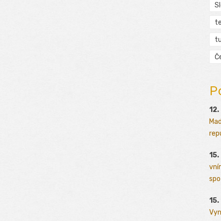
S
t
tu
Č
P
12.
Mad
rep
15.
vní
spo
15.
Vyn