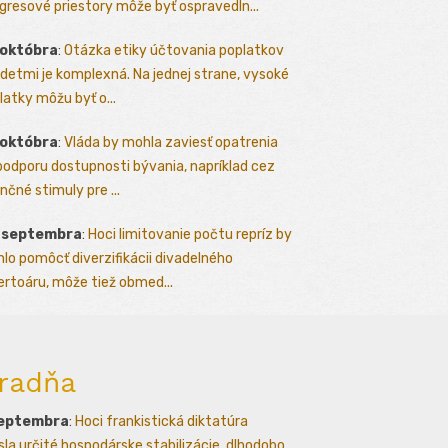
gresové priestory môže byť ospravedln...
 októbra
:
Otázka etiky účtovania poplatkov
detmi je komplexná. Na jednej strane, vysoké
latky môžu byť o...
 októbra
:
Vláda by mohla zaviesť opatrenia
podporu dostupnosti bývania, napríklad cez
nčné stimuly pre ...
. septembra
:
Hoci limitovanie počtu repríz by
lo pomôcť diverzifikácii divadelného
ertoáru, môže tiež obmed...
radňa
septembra
:
Hoci frankistická diktatúra
esla určité hospodárske stabilizácie, dlhodobo