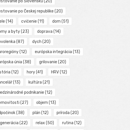
estovanie po Slovensku
(20)
estovanie po Českej republike
(20)
ele
(14)
cvičenie
(11)
dom
(51)
omy a byty
(23)
doprava
(14)
ovolenka
(87)
dych
(20)
uroregióny
(12)
európska integrácia
(13)
urópska únia
(38)
grilovanie
(20)
stória
(12)
hory
(41)
HRV
(12)
ancelář
(13)
kultúra
(21)
edzinárodné podnikanie
(12)
emovitosti
(27)
objem
(13)
dpočinok
(38)
plán
(12)
príroda
(20)
egenerácia
(22)
relax
(50)
rutina
(12)