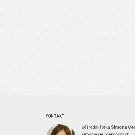
KONTAKT
šéfredaktorka
Simona Če
simona@euroekonom.sk