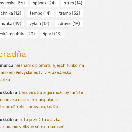
lovensko
(56)
spánok
(24)
stres
(14)
echnika
(12)
tempo
(14)
tramp
(32)
ristika
(49)
výkon
(12)
zdravie
(19)
eská republika
(20)
šport
(13)
oradňa
 marca
:
Seznam diplomatu a jejich funkci na
arskem Velvyslanectvi v Praze,Ceska
ublika
 októbra
:
Cenové stratégie môžu byť určite
mané ako nástroje manipulácie
trebiteľského správania, keďže ...
 októbra
:
Toto je zložitá otázka.
akladanie veľkých súm na luxusné