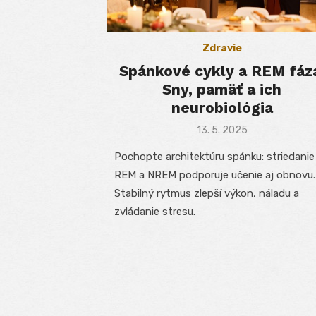
Zdravie
Spánkové cykly a REM fáz
Sny, pamäť a ich
neurobiológia
Posted
13. 5. 2025
on
Pochopte architektúru spánku: striedanie
REM a NREM podporuje učenie aj obnovu.
Stabilný rytmus zlepší výkon, náladu a
zvládanie stresu.