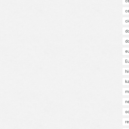
c
c
ci
d
d
e
E
hi
k
m
n
o
r