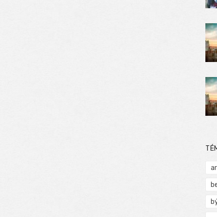
TÉ
a
b
b