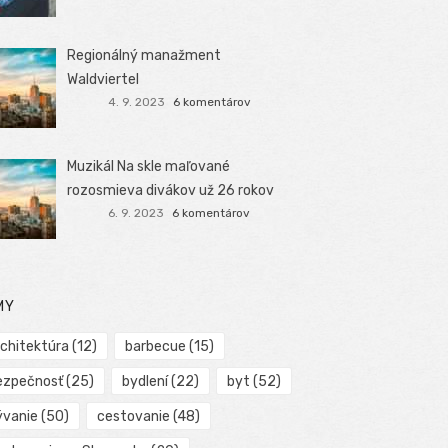
Regionálný manažment
Waldviertel
4. 9. 2023
6 komentárov
Muzikál Na skle maľované
rozosmieva divákov už 26 rokov
6. 9. 2023
6 komentárov
MY
rchitektúra
(12)
barbecue
(15)
ezpečnosť
(25)
bydlení
(22)
byt
(52)
ývanie
(50)
cestovanie
(48)