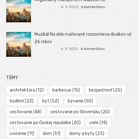
4. 9. 2023
6 komentárov
Muzikál Na skle maľované rozosmieva divákov už
26 rokov
6. 9. 2023
6 komentárov
TÉMY
architektúra
(12)
barbecue
(15)
bezpečnosť
(25)
bydlení
(22)
byt
(52)
bývanie
(50)
cestovanie
(48)
cestovanie po Slovensku
(20)
cestovanie po Českej republike
(20)
ciele
(14)
cvičenie
(11)
dom
(51)
domy a byty
(23)