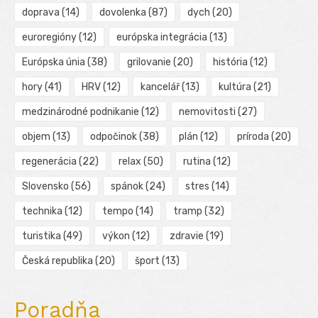
doprava
(14)
dovolenka
(87)
dych
(20)
euroregióny
(12)
európska integrácia
(13)
Európska únia
(38)
grilovanie
(20)
história
(12)
hory
(41)
HRV
(12)
kancelář
(13)
kultúra
(21)
medzinárodné podnikanie
(12)
nemovitosti
(27)
objem
(13)
odpočinok
(38)
plán
(12)
príroda
(20)
regenerácia
(22)
relax
(50)
rutina
(12)
Slovensko
(56)
spánok
(24)
stres
(14)
technika
(12)
tempo
(14)
tramp
(32)
turistika
(49)
výkon
(12)
zdravie
(19)
Česká republika
(20)
šport
(13)
Poradňa