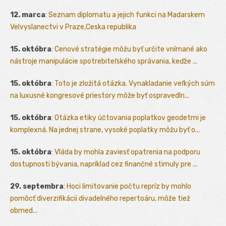
12. marca
:
Seznam diplomatu a jejich funkci na Madarskem
Velvyslanectvi v Praze,Ceska republika
15. októbra
:
Cenové stratégie môžu byť určite vnímané ako
nástroje manipulácie spotrebiteľského správania, keďže ...
15. októbra
:
Toto je zložitá otázka. Vynakladanie veľkých súm
na luxusné kongresové priestory môže byť ospravedln...
15. októbra
:
Otázka etiky účtovania poplatkov geodetmi je
komplexná. Na jednej strane, vysoké poplatky môžu byť o...
15. októbra
:
Vláda by mohla zaviesť opatrenia na podporu
dostupnosti bývania, napríklad cez finančné stimuly pre ...
29. septembra
:
Hoci limitovanie počtu repríz by mohlo
pomôcť diverzifikácii divadelného repertoáru, môže tiež
obmed...