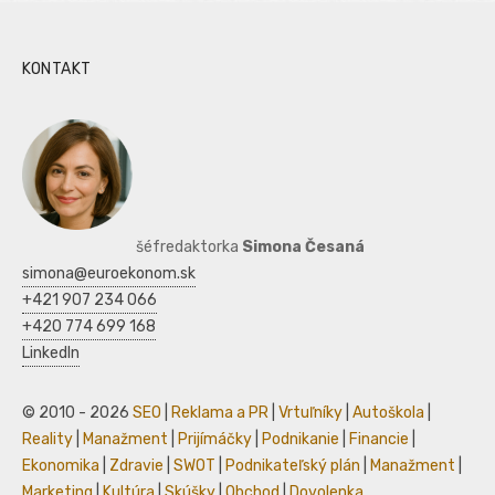
KONTAKT
šéfredaktorka
Simona Česaná
simona@euroekonom.sk
+421 907 234 066
+420 774 699 168
LinkedIn
© 2010 - 2026
SEO
|
Reklama a PR
|
Vrtuľníky
|
Autoškola
|
Reality
|
Manažment
|
Prijímáčky
|
Podnikanie
|
Financie
|
Ekonomika
|
Zdravie
|
SWOT
|
Podnikateľský plán
|
Manažment
|
Marketing
|
Kultúra
|
Skúšky
|
Obchod
|
Dovolenka