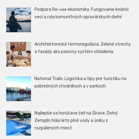
Podpora Re-use ekonomiky: Fungovanie knižníc
vecí a rola komunitných opravárskych dielní
Architektonická termoregulácia: Zelené strechy
a fasády ako pasívny systém chladenia
National Trails: Logistika a tipy pre turistiku na
pobrežných chodníkoch a v parkoch
Najlepšie sa horúčave čelí na Šírave, Dolný
Zemplín hlási leto plné vody a úniku z
rozpálených miest