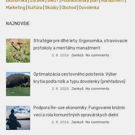
Ekonomika
|
Zdravie
|
SWOT
|
Podnikateľský plán
|
Manažment
|
Marketing
|
Kultúra
|
Skúšky
|
Obchod
|
Dovolenka
NAJNOVŠIE
Stratégie pre dlhé lety: Ergonomika, stravovacie
protokoly a mentálny manažment
5. 8. 2026
Jankoš
No comments
Optimalizácia cestovného poistenia: Výber
krytia podľa rizík a typu dovolenky (prehľadovo)
2. 8. 2026
Jankoš
No comments
Podpora Re-use ekonomiky: Fungovanie knižníc
vecí a rola komunitných opravárskych dielní
2. 8. 2026
Jankoš
No comments