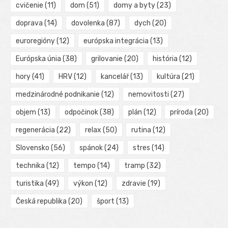
cvičenie
(11)
dom
(51)
domy a byty
(23)
doprava
(14)
dovolenka
(87)
dych
(20)
euroregióny
(12)
európska integrácia
(13)
Európska únia
(38)
grilovanie
(20)
história
(12)
hory
(41)
HRV
(12)
kancelář
(13)
kultúra
(21)
medzinárodné podnikanie
(12)
nemovitosti
(27)
objem
(13)
odpočinok
(38)
plán
(12)
príroda
(20)
regenerácia
(22)
relax
(50)
rutina
(12)
Slovensko
(56)
spánok
(24)
stres
(14)
technika
(12)
tempo
(14)
tramp
(32)
turistika
(49)
výkon
(12)
zdravie
(19)
Česká republika
(20)
šport
(13)