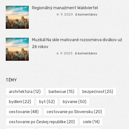
Regionálný manažment Waldviertel
4. 9. 2023
6 komentárov
Muzikál Na skle maľované rozosmieva divákov už
26 rokov
6. 9. 2023
6 komentárov
TÉMY
architektúra
(12)
barbecue
(15)
bezpečnosť
(25)
bydlení
(22)
byt
(52)
bývanie
(50)
cestovanie
(48)
cestovanie po Slovensku
(20)
cestovanie po Českej republike
(20)
ciele
(14)