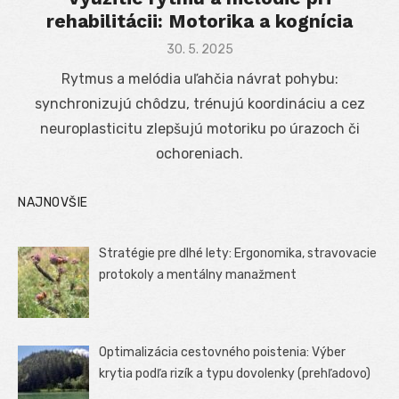
rehabilitácii: Motorika a kognícia
Posted
30. 5. 2025
on
Rytmus a melódia uľahčia návrat pohybu:
synchronizujú chôdzu, trénujú koordináciu a cez
neuroplasticitu zlepšujú motoriku po úrazoch či
ochoreniach.
NAJNOVŠIE
Stratégie pre dlhé lety: Ergonomika, stravovacie
protokoly a mentálny manažment
Optimalizácia cestovného poistenia: Výber
krytia podľa rizík a typu dovolenky (prehľadovo)