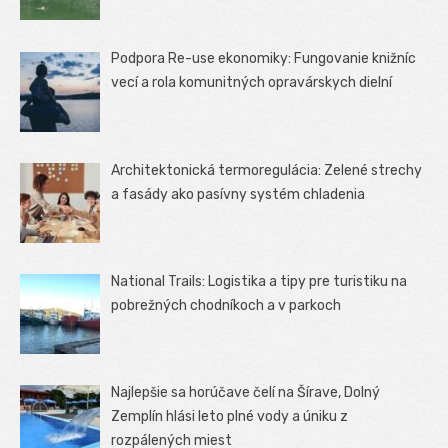
Podpora Re-use ekonomiky: Fungovanie knižníc
vecí a rola komunitných opravárskych dielní
Architektonická termoregulácia: Zelené strechy
a fasády ako pasívny systém chladenia
National Trails: Logistika a tipy pre turistiku na
pobrežných chodníkoch a v parkoch
Najlepšie sa horúčave čelí na Šírave, Dolný
Zemplín hlási leto plné vody a úniku z
rozpálených miest