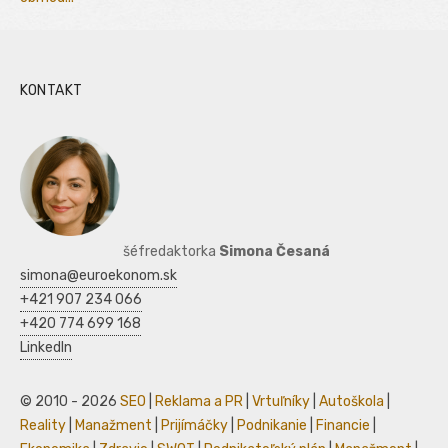
KONTAKT
šéfredaktorka
Simona Česaná
simona@euroekonom.sk
+421 907 234 066
+420 774 699 168
LinkedIn
© 2010 - 2026
SEO
|
Reklama a PR
|
Vrtuľníky
|
Autoškola
|
Reality
|
Manažment
|
Prijímáčky
|
Podnikanie
|
Financie
|