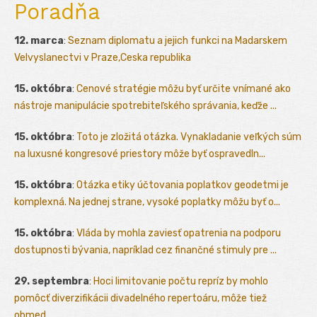
Poradňa
12. marca
:
Seznam diplomatu a jejich funkci na Madarskem
Velvyslanectvi v Praze,Ceska republika
15. októbra
:
Cenové stratégie môžu byť určite vnímané ako
nástroje manipulácie spotrebiteľského správania, keďže ...
15. októbra
:
Toto je zložitá otázka. Vynakladanie veľkých súm
na luxusné kongresové priestory môže byť ospravedln...
15. októbra
:
Otázka etiky účtovania poplatkov geodetmi je
komplexná. Na jednej strane, vysoké poplatky môžu byť o...
15. októbra
:
Vláda by mohla zaviesť opatrenia na podporu
dostupnosti bývania, napríklad cez finančné stimuly pre ...
29. septembra
:
Hoci limitovanie počtu repríz by mohlo
pomôcť diverzifikácii divadelného repertoáru, môže tiež
obmed...