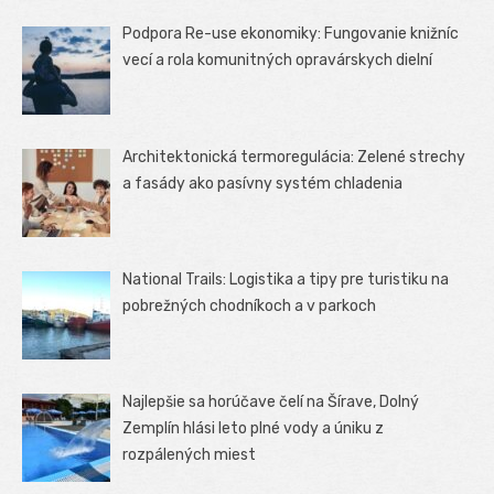
Podpora Re-use ekonomiky: Fungovanie knižníc
vecí a rola komunitných opravárskych dielní
Architektonická termoregulácia: Zelené strechy
a fasády ako pasívny systém chladenia
National Trails: Logistika a tipy pre turistiku na
pobrežných chodníkoch a v parkoch
Najlepšie sa horúčave čelí na Šírave, Dolný
Zemplín hlási leto plné vody a úniku z
rozpálených miest