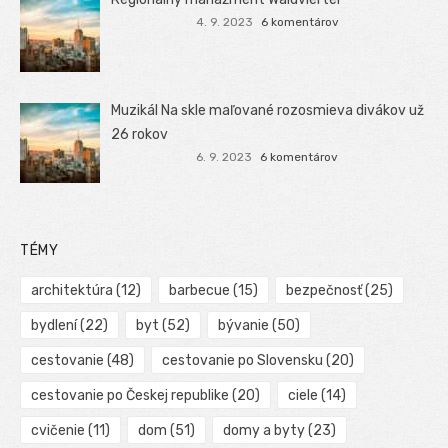
4. 9. 2023
6 komentárov
Muzikál Na skle maľované rozosmieva divákov už
26 rokov
6. 9. 2023
6 komentárov
TÉMY
architektúra
(12)
barbecue
(15)
bezpečnosť
(25)
bydlení
(22)
byt
(52)
bývanie
(50)
cestovanie
(48)
cestovanie po Slovensku
(20)
cestovanie po Českej republike
(20)
ciele
(14)
cvičenie
(11)
dom
(51)
domy a byty
(23)