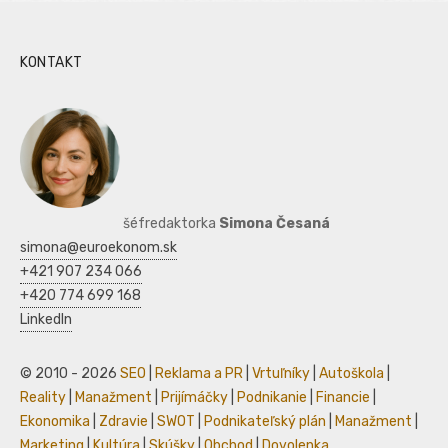
KONTAKT
šéfredaktorka
Simona Česaná
simona@euroekonom.sk
+421 907 234 066
+420 774 699 168
LinkedIn
© 2010 - 2026
SEO
|
Reklama a PR
|
Vrtuľníky
|
Autoškola
|
Reality
|
Manažment
|
Prijímáčky
|
Podnikanie
|
Financie
|
Ekonomika
|
Zdravie
|
SWOT
|
Podnikateľský plán
|
Manažment
|
Marketing
|
Kultúra
|
Skúšky
|
Obchod
|
Dovolenka