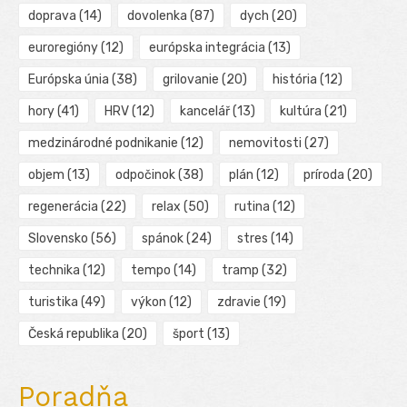
doprava
(14)
dovolenka
(87)
dych
(20)
euroregióny
(12)
európska integrácia
(13)
Európska únia
(38)
grilovanie
(20)
história
(12)
hory
(41)
HRV
(12)
kancelář
(13)
kultúra
(21)
medzinárodné podnikanie
(12)
nemovitosti
(27)
objem
(13)
odpočinok
(38)
plán
(12)
príroda
(20)
regenerácia
(22)
relax
(50)
rutina
(12)
Slovensko
(56)
spánok
(24)
stres
(14)
technika
(12)
tempo
(14)
tramp
(32)
turistika
(49)
výkon
(12)
zdravie
(19)
Česká republika
(20)
šport
(13)
Poradňa