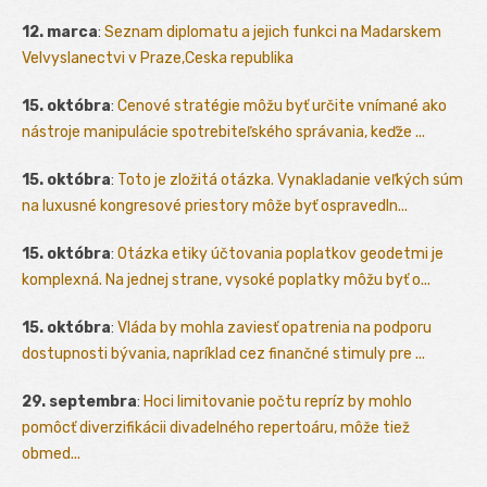
12. marca
:
Seznam diplomatu a jejich funkci na Madarskem
Velvyslanectvi v Praze,Ceska republika
15. októbra
:
Cenové stratégie môžu byť určite vnímané ako
nástroje manipulácie spotrebiteľského správania, keďže ...
15. októbra
:
Toto je zložitá otázka. Vynakladanie veľkých súm
na luxusné kongresové priestory môže byť ospravedln...
15. októbra
:
Otázka etiky účtovania poplatkov geodetmi je
komplexná. Na jednej strane, vysoké poplatky môžu byť o...
15. októbra
:
Vláda by mohla zaviesť opatrenia na podporu
dostupnosti bývania, napríklad cez finančné stimuly pre ...
29. septembra
:
Hoci limitovanie počtu repríz by mohlo
pomôcť diverzifikácii divadelného repertoáru, môže tiež
obmed...