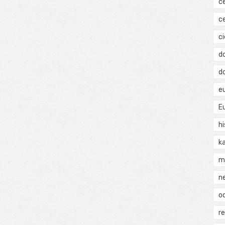
c
c
ci
d
d
e
E
hi
k
m
n
o
r