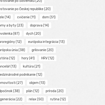
estovanie po Slovensku
(20)
estovanie po Českej republike
(20)
ele
(14)
cvičenie
(11)
dom
(51)
omy a byty
(23)
doprava
(14)
ovolenka
(87)
dych
(20)
uroregióny
(12)
európska integrácia
(13)
urópska únia
(38)
grilovanie
(20)
stória
(12)
hory
(41)
HRV
(12)
ancelář
(13)
kultúra
(21)
edzinárodné podnikanie
(12)
emovitosti
(27)
objem
(13)
dpočinok
(38)
plán
(12)
príroda
(20)
egenerácia
(22)
relax
(50)
rutina
(12)