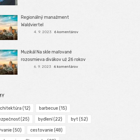
Regionálný manažment
Waldviertel
4. 9. 2023
6 komentárov
Muzikál Na skle maľované
rozosmieva divákov už 26 rokov
6. 9. 2023
6 komentárov
MY
rchitektúra
(12)
barbecue
(15)
ezpečnosť
(25)
bydlení
(22)
byt
(52)
ývanie
(50)
cestovanie
(48)