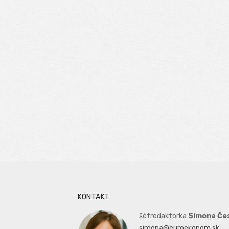
KONTAKT
šéfredaktorka
Simona Če
simona@euroekonom.sk