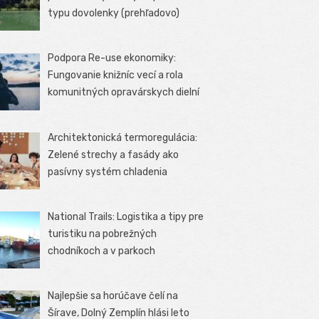
typu dovolenky (prehľadovo)
Podpora Re-use ekonomiky:
Fungovanie knižníc vecí a rola
komunitných opravárskych dielní
Architektonická termoregulácia:
Zelené strechy a fasády ako
pasívny systém chladenia
National Trails: Logistika a tipy pre
turistiku na pobrežných
chodníkoch a v parkoch
Najlepšie sa horúčave čelí na
Šírave, Dolný Zemplín hlási leto