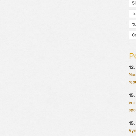
S
t
tu
Č
P
12.
Mad
rep
15.
vní
spo
15.
Vyn