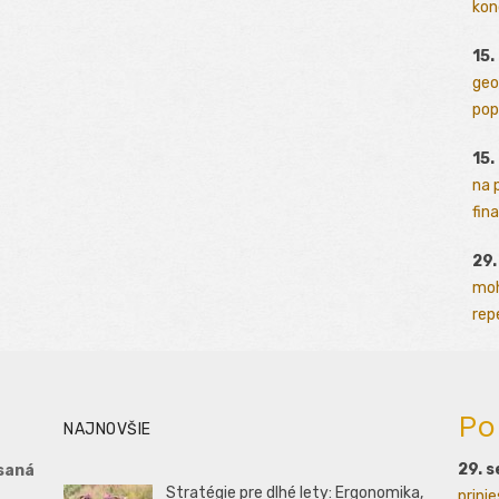
kon
15.
geo
pop
15.
na 
fina
29
moh
rep
Po
NAJNOVŠIE
29. 
saná
Stratégie pre dlhé lety: Ergonomika,
prini