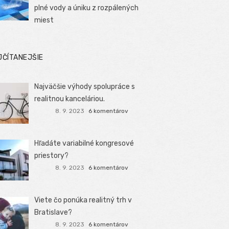
plné vody a úniku z rozpálených
miest
JČÍTANEJŠIE
Najväčšie výhody spolupráce s
realitnou kanceláriou.
8. 9. 2023
6 komentárov
Hľadáte variabilné kongresové
priestory?
8. 9. 2023
6 komentárov
Viete čo ponúka realitný trh v
Bratislave?
8. 9. 2023
6 komentárov