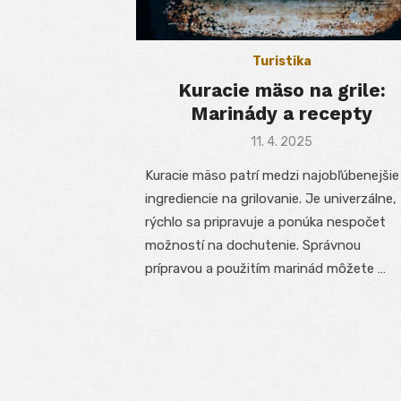
Turistika
Kuracie mäso na grile:
Marinády a recepty
Posted
11. 4. 2025
on
Kuracie mäso patrí medzi najobľúbenejšie
ingrediencie na grilovanie. Je univerzálne,
rýchlo sa pripravuje a ponúka nespočet
možností na dochutenie. Správnou
prípravou a použitím marinád môžete …