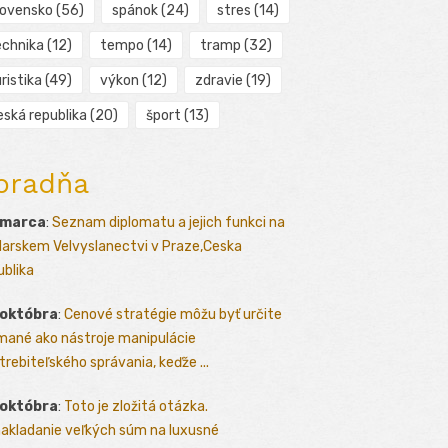
lovensko
(56)
spánok
(24)
stres
(14)
echnika
(12)
tempo
(14)
tramp
(32)
ristika
(49)
výkon
(12)
zdravie
(19)
eská republika
(20)
šport
(13)
oradňa
 marca
:
Seznam diplomatu a jejich funkci na
arskem Velvyslanectvi v Praze,Ceska
ublika
 októbra
:
Cenové stratégie môžu byť určite
mané ako nástroje manipulácie
trebiteľského správania, keďže ...
 októbra
:
Toto je zložitá otázka.
akladanie veľkých súm na luxusné