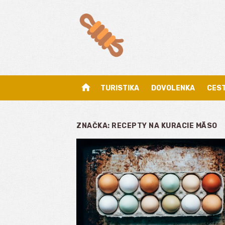
Skip
to
content
home
TURISTIKA
DOVOLENKA
CES
ZNAČKA:
RECEPTY NA KURACIE MÄSO