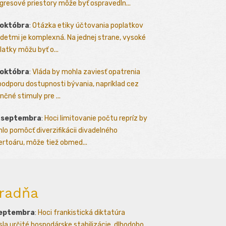
gresové priestory môže byť ospravedln...
 októbra
:
Otázka etiky účtovania poplatkov
detmi je komplexná. Na jednej strane, vysoké
latky môžu byť o...
 októbra
:
Vláda by mohla zaviesť opatrenia
podporu dostupnosti bývania, napríklad cez
nčné stimuly pre ...
. septembra
:
Hoci limitovanie počtu repríz by
lo pomôcť diverzifikácii divadelného
ertoáru, môže tiež obmed...
radňa
septembra
:
Hoci frankistická diktatúra
esla určité hospodárske stabilizácie, dlhodobo