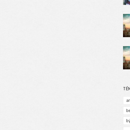
TÉ
a
b
b