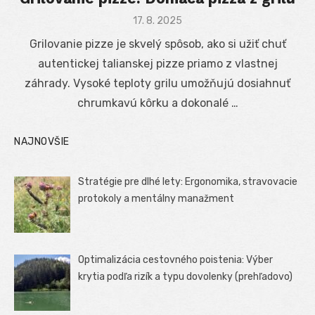
Posted
17. 8. 2025
on
Grilovanie pizze je skvelý spôsob, ako si užiť chuť
autentickej talianskej pizze priamo z vlastnej
záhrady. Vysoké teploty grilu umožňujú dosiahnuť
chrumkavú kôrku a dokonalé …
NAJNOVŠIE
Stratégie pre dlhé lety: Ergonomika, stravovacie
protokoly a mentálny manažment
Optimalizácia cestovného poistenia: Výber
krytia podľa rizík a typu dovolenky (prehľadovo)