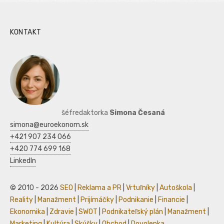
KONTAKT
šéfredaktorka
Simona Česaná
simona@euroekonom.sk
+421 907 234 066
+420 774 699 168
LinkedIn
© 2010 - 2026
SEO
|
Reklama a PR
|
Vrtuľníky
|
Autoškola
|
Reality
|
Manažment
|
Prijímáčky
|
Podnikanie
|
Financie
|
Ekonomika
|
Zdravie
|
SWOT
|
Podnikateľský plán
|
Manažment
|
Marketing
|
Kultúra
|
Skúšky
|
Obchod
|
Dovolenka