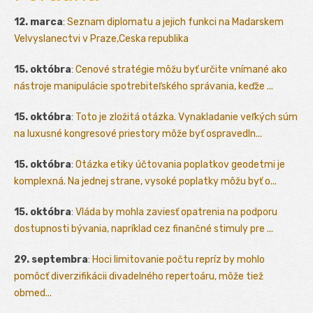
12. marca
:
Seznam diplomatu a jejich funkci na Madarskem
Velvyslanectvi v Praze,Ceska republika
15. októbra
:
Cenové stratégie môžu byť určite vnímané ako
nástroje manipulácie spotrebiteľského správania, keďže ...
15. októbra
:
Toto je zložitá otázka. Vynakladanie veľkých súm
na luxusné kongresové priestory môže byť ospravedln...
15. októbra
:
Otázka etiky účtovania poplatkov geodetmi je
komplexná. Na jednej strane, vysoké poplatky môžu byť o...
15. októbra
:
Vláda by mohla zaviesť opatrenia na podporu
dostupnosti bývania, napríklad cez finančné stimuly pre ...
29. septembra
:
Hoci limitovanie počtu repríz by mohlo
pomôcť diverzifikácii divadelného repertoáru, môže tiež
obmed...