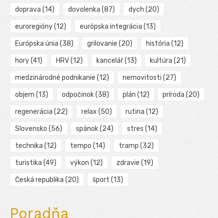
doprava
(14)
dovolenka
(87)
dych
(20)
euroregióny
(12)
európska integrácia
(13)
Európska únia
(38)
grilovanie
(20)
história
(12)
hory
(41)
HRV
(12)
kancelář
(13)
kultúra
(21)
medzinárodné podnikanie
(12)
nemovitosti
(27)
objem
(13)
odpočinok
(38)
plán
(12)
príroda
(20)
regenerácia
(22)
relax
(50)
rutina
(12)
Slovensko
(56)
spánok
(24)
stres
(14)
technika
(12)
tempo
(14)
tramp
(32)
turistika
(49)
výkon
(12)
zdravie
(19)
Česká republika
(20)
šport
(13)
Poradňa