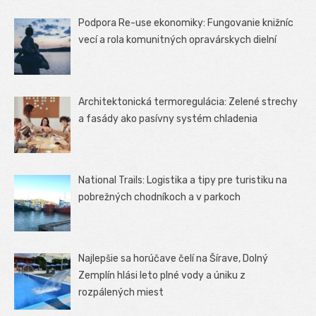
Podpora Re-use ekonomiky: Fungovanie knižníc
vecí a rola komunitných opravárskych dielní
Architektonická termoregulácia: Zelené strechy
a fasády ako pasívny systém chladenia
National Trails: Logistika a tipy pre turistiku na
pobrežných chodníkoch a v parkoch
Najlepšie sa horúčave čelí na Šírave, Dolný
Zemplín hlási leto plné vody a úniku z
rozpálených miest