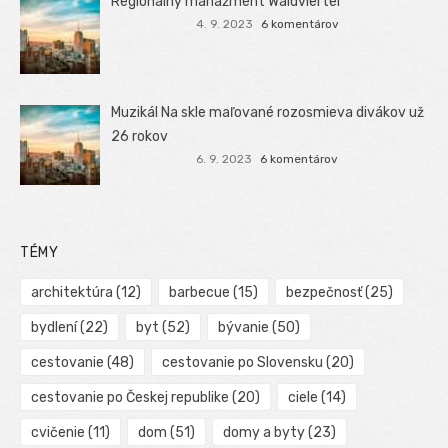
Regionálný manažment Waldviertel
4. 9. 2023
6 komentárov
Muzikál Na skle maľované rozosmieva divákov už
26 rokov
6. 9. 2023
6 komentárov
TÉMY
architektúra
(12)
barbecue
(15)
bezpečnosť
(25)
bydlení
(22)
byt
(52)
bývanie
(50)
cestovanie
(48)
cestovanie po Slovensku
(20)
cestovanie po Českej republike
(20)
ciele
(14)
cvičenie
(11)
dom
(51)
domy a byty
(23)