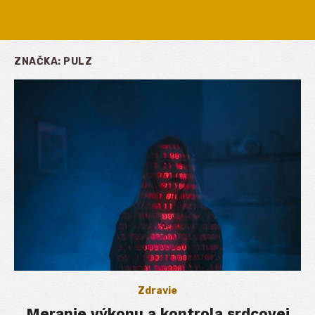
ZNAČKA:
PULZ
Zdravie
Meranie výkonu a kontrola srdcovej