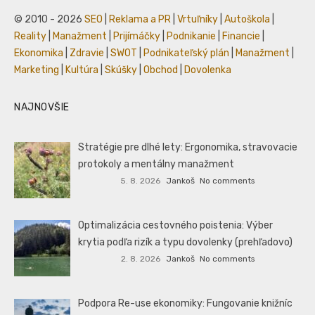
© 2010 - 2026
SEO
|
Reklama a PR
|
Vrtuľníky
|
Autoškola
|
Reality
|
Manažment
|
Prijímáčky
|
Podnikanie
|
Financie
|
Ekonomika
|
Zdravie
|
SWOT
|
Podnikateľský plán
|
Manažment
|
Marketing
|
Kultúra
|
Skúšky
|
Obchod
|
Dovolenka
NAJNOVŠIE
Stratégie pre dlhé lety: Ergonomika, stravovacie
protokoly a mentálny manažment
5. 8. 2026
Jankoš
No comments
Optimalizácia cestovného poistenia: Výber
krytia podľa rizík a typu dovolenky (prehľadovo)
2. 8. 2026
Jankoš
No comments
Podpora Re-use ekonomiky: Fungovanie knižníc