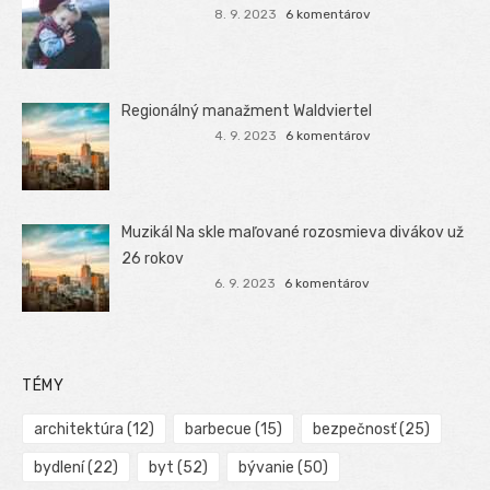
8. 9. 2023
6 komentárov
Regionálný manažment Waldviertel
4. 9. 2023
6 komentárov
Muzikál Na skle maľované rozosmieva divákov už
26 rokov
6. 9. 2023
6 komentárov
TÉMY
architektúra
(12)
barbecue
(15)
bezpečnosť
(25)
bydlení
(22)
byt
(52)
bývanie
(50)