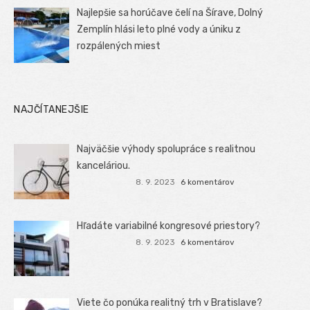
Najlepšie sa horúčave čelí na Šírave, Dolný
Zemplín hlási leto plné vody a úniku z
rozpálených miest
NAJČÍTANEJŠIE
Najväčšie výhody spolupráce s realitnou
kanceláriou.
8. 9. 2023
6 komentárov
Hľadáte variabilné kongresové priestory?
8. 9. 2023
6 komentárov
Viete čo ponúka realitný trh v Bratislave?