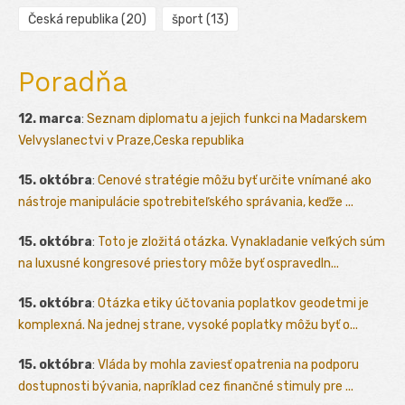
Česká republika
(20)
šport
(13)
Poradňa
12. marca
:
Seznam diplomatu a jejich funkci na Madarskem
Velvyslanectvi v Praze,Ceska republika
15. októbra
:
Cenové stratégie môžu byť určite vnímané ako
nástroje manipulácie spotrebiteľského správania, keďže ...
15. októbra
:
Toto je zložitá otázka. Vynakladanie veľkých súm
na luxusné kongresové priestory môže byť ospravedln...
15. októbra
:
Otázka etiky účtovania poplatkov geodetmi je
komplexná. Na jednej strane, vysoké poplatky môžu byť o...
15. októbra
:
Vláda by mohla zaviesť opatrenia na podporu
dostupnosti bývania, napríklad cez finančné stimuly pre ...