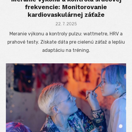
frekvencie: Monitorovanie
kardiovaskulárnej záťaže
Posted
22. 7. 2025
on
Meranie výkonu a kontroly pulzu: wattmetre, HRV a
prahové testy. Získate dáta pre cielenú záťaž a lepšiu
adaptáciu na tréning.