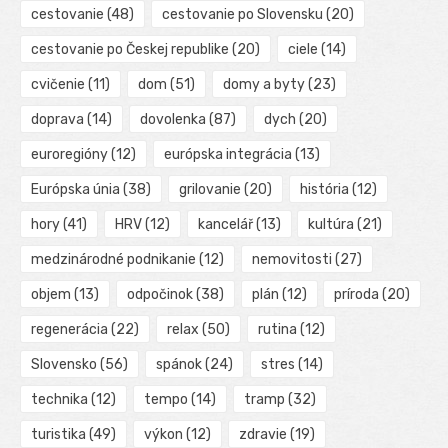
cestovanie
(48)
cestovanie po Slovensku
(20)
cestovanie po Českej republike
(20)
ciele
(14)
cvičenie
(11)
dom
(51)
domy a byty
(23)
doprava
(14)
dovolenka
(87)
dych
(20)
euroregióny
(12)
európska integrácia
(13)
Európska únia
(38)
grilovanie
(20)
história
(12)
hory
(41)
HRV
(12)
kancelář
(13)
kultúra
(21)
medzinárodné podnikanie
(12)
nemovitosti
(27)
objem
(13)
odpočinok
(38)
plán
(12)
príroda
(20)
regenerácia
(22)
relax
(50)
rutina
(12)
Slovensko
(56)
spánok
(24)
stres
(14)
technika
(12)
tempo
(14)
tramp
(32)
turistika
(49)
výkon
(12)
zdravie
(19)