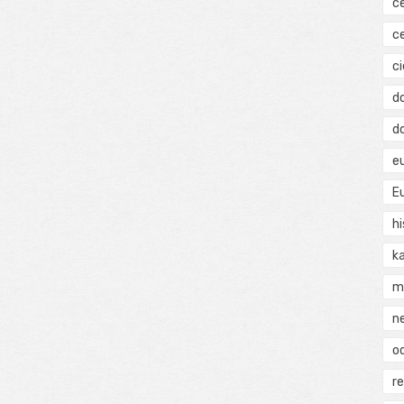
c
c
ci
d
d
e
E
hi
k
m
n
o
r