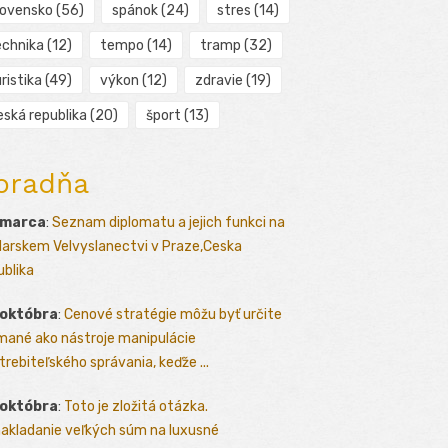
lovensko
(56)
spánok
(24)
stres
(14)
echnika
(12)
tempo
(14)
tramp
(32)
ristika
(49)
výkon
(12)
zdravie
(19)
eská republika
(20)
šport
(13)
oradňa
 marca
:
Seznam diplomatu a jejich funkci na
arskem Velvyslanectvi v Praze,Ceska
ublika
 októbra
:
Cenové stratégie môžu byť určite
mané ako nástroje manipulácie
trebiteľského správania, keďže ...
 októbra
:
Toto je zložitá otázka.
akladanie veľkých súm na luxusné