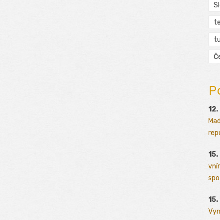
S
t
tu
Č
P
12.
Mad
rep
15.
vní
spo
15.
Vyn