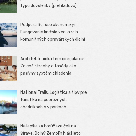
typu dovolenky (prehľadovo)
Podpora Re-use ekonomiky:
Fungovanie knižníc vecí a rola
komunitných opravárskych dielní
Architektonická termoregulácia:
Zelené strechy a fasády ako
pasívny systém chladenia
National Trails: Logistika a tipy pre
turistiku na pobrežných
chodníkoch a v parkoch
Najlepšie sa horúčave čelí na
Šírave, Dolný Zemplín hlási leto