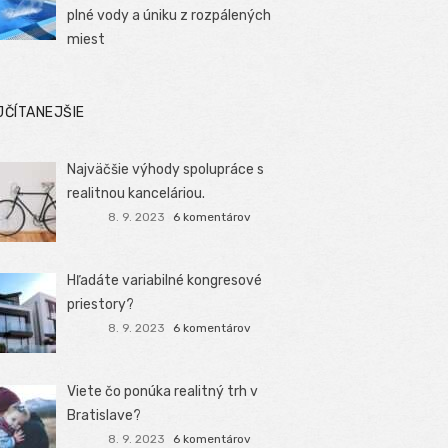
plné vody a úniku z rozpálených
miest
JČÍTANEJŠIE
Najväčšie výhody spolupráce s
realitnou kanceláriou.
8. 9. 2023
6 komentárov
Hľadáte variabilné kongresové
priestory?
8. 9. 2023
6 komentárov
Viete čo ponúka realitný trh v
Bratislave?
8. 9. 2023
6 komentárov