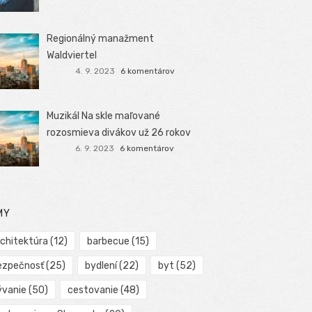
Regionálný manažment
Waldviertel
4. 9. 2023
6 komentárov
Muzikál Na skle maľované
rozosmieva divákov už 26 rokov
6. 9. 2023
6 komentárov
MY
rchitektúra
(12)
barbecue
(15)
ezpečnosť
(25)
bydlení
(22)
byt
(52)
ývanie
(50)
cestovanie
(48)