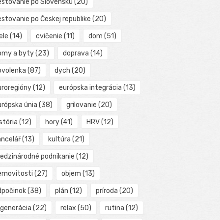
estovanie po Slovensku
(20)
estovanie po Českej republike
(20)
ele
(14)
cvičenie
(11)
dom
(51)
omy a byty
(23)
doprava
(14)
ovolenka
(87)
dych
(20)
uroregióny
(12)
európska integrácia
(13)
urópska únia
(38)
grilovanie
(20)
stória
(12)
hory
(41)
HRV
(12)
ancelář
(13)
kultúra
(21)
edzinárodné podnikanie
(12)
emovitosti
(27)
objem
(13)
dpočinok
(38)
plán
(12)
príroda
(20)
egenerácia
(22)
relax
(50)
rutina
(12)