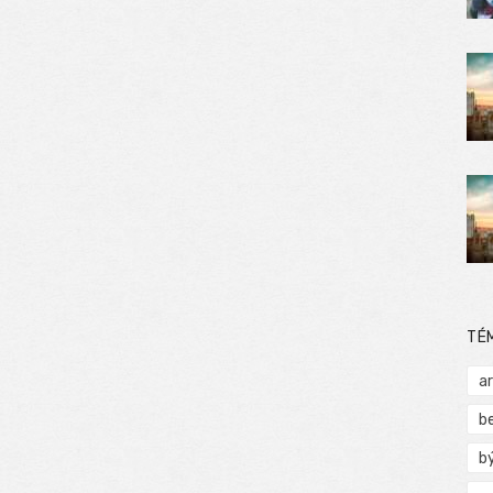
TÉ
a
b
b