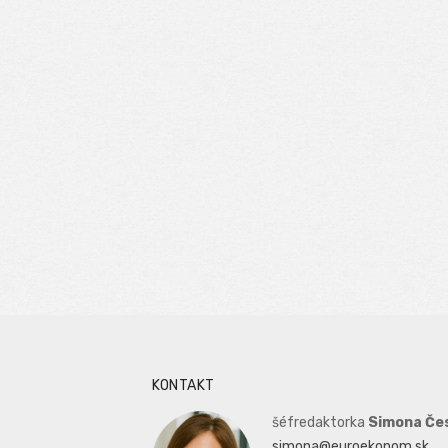
KONTAKT
šéfredaktorka
Simona Če
simona@euroekonom.sk