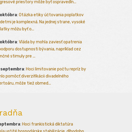
gresové priestory môže byť ospravedln...
 októbra
:
Otázka etiky účtovania poplatkov
detmi je komplexná. Na jednej strane, vysoké
latky môžu byť o...
 októbra
:
Vláda by mohla zaviesť opatrenia
podporu dostupnosti bývania, napríklad cez
nčné stimuly pre ...
. septembra
:
Hoci limitovanie počtu repríz by
lo pomôcť diverzifikácii divadelného
ertoáru, môže tiež obmed...
radňa
septembra
:
Hoci frankistická diktatúra
esla určité hospodárske stabilizácie, dlhodobo