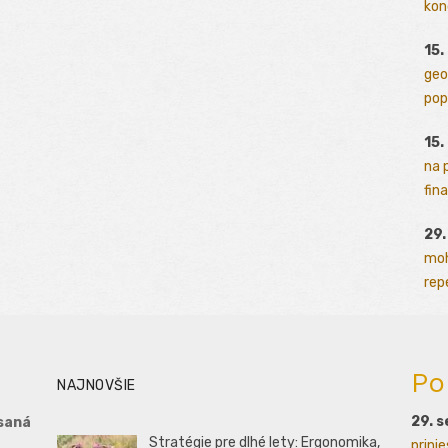
kon
15.
geo
pop
15.
na 
fina
29
moh
rep
Po
NAJNOVŠIE
29. 
saná
Stratégie pre dlhé lety: Ergonomika,
prini