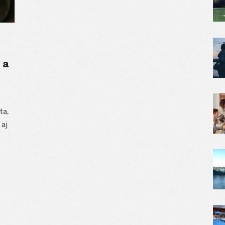
 a
ta,
 aj